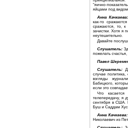
"яично-показате
яйцами под видом
Анна Качкаева
как-то сражаютс
сражаются, то, 
зачистки. Хотя я 
неутешительно.
Давайте послуш
Слушатель:
Зд
пожелать счастья,
Павел Шереме
Слушатель:
Да
случае политика,
взгляды журнал
Бабицкого, которы
если это совпадае
Что касается
телепередачу, я д
сентября в США. 
Буш и Саддам Хус
Анна Качкаева:
Николаевич из Пет
Слушатель:
Зд