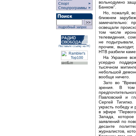
вольнодумно защи
Спорт
>
Банком".
Спецпрограммы
>
Но, пожалуй, в
ближнем зарубеж
замечательно: п
освещали происх
подробный запрос
том числе ирони
телевидения, сом
не подыгрывали,
прочим, выходит
Поставьте ссылку на РС
НТВ разбили камер
На Украине все
усердно поддер
тысячном митинг
небольшой демонс
вообще ничего.
Зато во "Време
зрения. В том
предпочтительн
Павловский и гл
Сергей Тигипко.
украсть победу и 
в эфире "Первог
Запада, которое
заявлений по пов
десанте политте
журналистов, кот
Кокошин там же, 