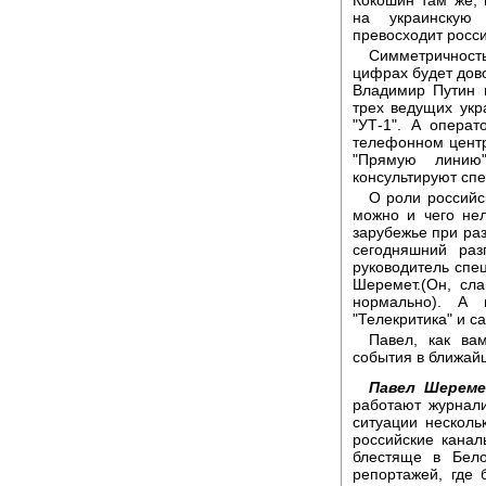
на украинскую
превосходит росси
Симметричность
цифрах будет дово
Владимир Путин 
трех ведущих укр
"УТ-1". А опера
телефонном центр
"Прямую линию
консультируют спе
О роли российс
можно и чего не
зарубежье при раз
сегодняшний раз
руководитель спе
Шеремет.(Он, сла
нормально). А 
"Телекритика" и с
Павел, как ва
события в ближай
Павел Шереме
работают журнали
ситуации несколь
российские канал
блестяще в Бело
репортажей, где 