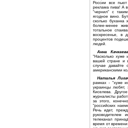
России все пьют
реклама пива! А в
"чернил" с таки
ягодное вино. Бут
сколько буханка 
более-менее жив
тотальное спаив
воскресенье, в 
процентов подеше
людей.
Анна Качкаева
"Насколько хуже 
вашей стране и 
случае давайте 
американскими ко
Наталья Лига
рамках - "хуже и
украинцы любят, 
Киселева. Друго
журналисты работа
за этого, конечн
"российских наемн
Речь идет, преж
руководителем 
телеканал принад
время от времени 