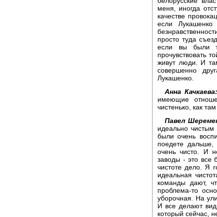
белорусские влас
меня, иногда отс
качестве провокац
если Лукашенко 
безнравственност
просто туда съезд
если вы были 
прочувствовать т
живут люди. И та
совершенно друг
Лукашенко.
Анна Качкаева
имеющие отноше
чистенько, как там
Павел Шереме
идеально чистым 
были очень восп
поедете дальше,
очень чисто. И н
заводы - это все 
чистоте дело. Я 
идеальная чистот
команды дают, чт
проблема-то осно
уборочная. На ул
И все делают вид,
который сейчас, н