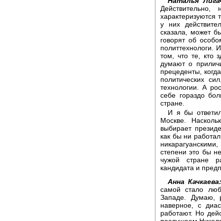
Наталья Лига
Действительно,
характеризуются 
у них действите
сказала, может б
говорят об особо
политтехнологи. И
том, что те, кто 
думают о приличи
прецеденты, когда
политических си
технологии. А ро
себе гораздо бо
стране.
И я бы ответил
Москве. Насколь
выбирает президе
как бы ни работа
никарагуанскими
степени это бы не
чужой стране р
кандидата и предп
Анна Качкаева
самой стало люб
Западе. Думаю, 
наверное, с диа
работают. Но дей
послушаем Никола