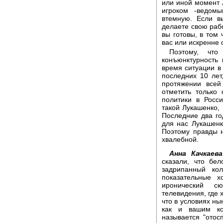
или иной момент 
игроком -ведом
втемную. Если в
делаете свою раб
вы готовы, в том 
вас или искренне 
Поэтому, что
конъюнктурность
время ситуации в
последних 10 лет
протяжении всей
отметить только
политики в Росс
такой Лукашенко,
Последние два го
для нас Лукашенк
Поэтому правды н
хвалебной.
Анна Качкаева
сказали, что бел
задрипанный кол
показательные х
иронический с
телевидения, где 
что в условиях н
как и вашим ко
называется "отос