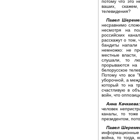
потому что это н
ваших, скажем,
телевидения?
Павел Шереме
несравнимо сложн
несмотря на по
российских кана
расскажут о том, 
бандиты напали 
немножко: не пр
местные власти,
слушали, то л
прорываются на 
белорусское телев
Потому что все "
уборочной, а межд
который то на тр
счастливую в об
войн, что оппозиц
Анна Качкаева
человек непристр
каналы, то тоже
президентом, пото
Павел Шереме
информационные 
война, то тогда, 