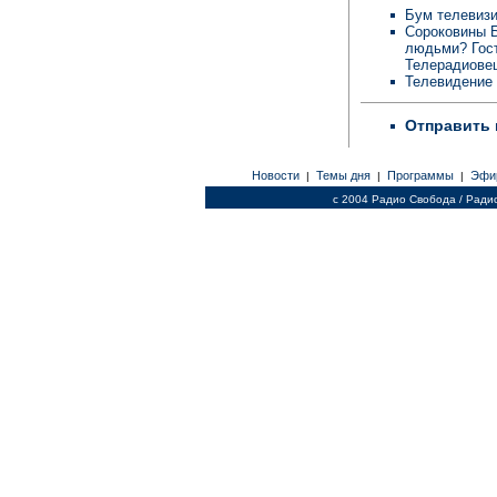
Бум телевиз
Сороковины Б
людьми? Гост
Телерадиове
Телевидение
Отправить 
Новости
Темы дня
Программы
Эфи
|
|
|
c 2004 Радио Свобода / Ради