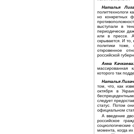
Наталья Лига
политтехнологи ка
но конкретных ф
противоположнос
выступали в те
периодически даж
или в прессе. А
скрывается. И то,
политики тоже,
откровенное от
российской губер
Анна Качкаева
массированная к
которого так подд
Наталья Лигач
том, что, как из
октября в Украи
беспрецедентны
следует предостав
статус. Потом он
официальном стату
А введение дво
российское граж
социологические 
момента, когда и