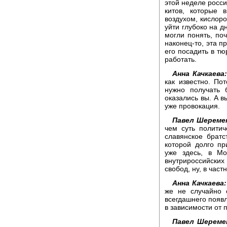
этой неделе росси
китов, которые 
воздухом, кислор
уйти глубоко на д
могли понять, по
наконец-то, эта п
его посадить в тю
работать.
Анна Качкаева:
как известно. По
нужно получать 
оказались вы. А в
уже провокация.
Павел Шереме
чем суть политич
славянское братс
которой долго пр
уже здесь, в Мо
внутрироссийских
свобод, ну, в час
Анна Качкаева:
же не случайно 
всегдашнего появл
в зависимости от
Павел Шереме