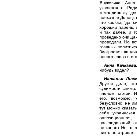
Януковича Анна
украинского Рад
командировку дл
поехать в Донецк 
что как бы, "да, 
хороший парень, е
и так далее, и т
проведено очищаю
проводили. Но во
главных политиче
биография канди
одного слова о ег
Анна Качкаева
нибудь видел?
Наталья Лига
Другое дело, чт
судимости снимал
членом партии. И
его, возможно, 
безусловно, не и
тут можно сказат
себя украинская
оппозиционная
расследований, он
не копает. Но то,
никто не отрицал.