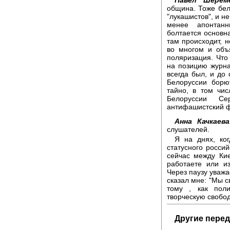
община. Тоже бел
"лукашистов", и н
менее апонтанн
болтается основна
там происходит, н
во многом и объя
поляризация. Что 
на позицию журна
всегда был, и до
Белоруссии борю
тайно, в том чи
Белоруссии С
антифашистский фр
Анна Качкаева
слушателей.
Я на днях, ког
статусного росси
сейчас между Кие
работаете или и
Через паузу уваж
сказал мне: "Мы с
тому , как пол
творческую свобод
Другие перед