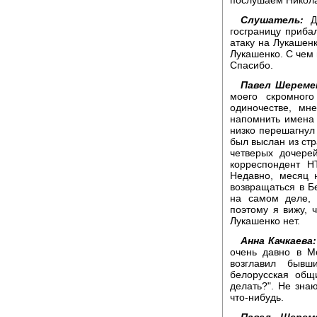
Слушатель:
До
госграницу приба
атаку на Лукашенк
Лукашенко. С чем 
Спасибо.
Павел Шереме
моего скромног
одиночестве, мн
напомнить имена д
низко перешагнул
был выслан из ст
четверых дочере
корреспондент Н
Недавно, месяц 
возвращаться в Б
на самом деле, 
поэтому я вижу, 
Лукашенко нет.
Анна Качкаева:
очень давно в М
возглавил бывш
белорусская общ
делать?". Не зна
что-нибудь.
Павел Шерем