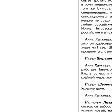
слывет достаточно
в роли медиа-кил
того же Виктора
спецоперациях, 
оппозиционных а
неприятие среди
любим российскую
Ирину Петровск
российское мы то
Анна Качкаева
хотя он адресован
знает ли Павел Ш
прошлом уголовни
Павел Шереме
Анна Качкаева:
работает Павел, о
Как, впрочем, и 
крайней мере, акк
Павел Шерем
Украине даже.
Анна Качкаева:
Наталья Лига
состоялся выбро
усилия новый, на