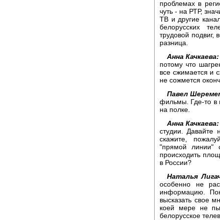
проблемах в реги
чуть - на РТР, зна
ТВ и другие кана
белорусских тел
трудовой подвиг, 
разница.
Анна Качкаева:
потому что шагре
все сжимается и с
не сожмется окон
Павел Шереме
фильмы. Где-то в 
на полке.
Анна Качкаева:
студии. Давайте 
скажите, пожалу
"прямой линии" 
происходить площ
в России?
Наталья Лигач
особенно не рас
информацию. По
высказать свое мн
коей мере не пы
белорусское телев