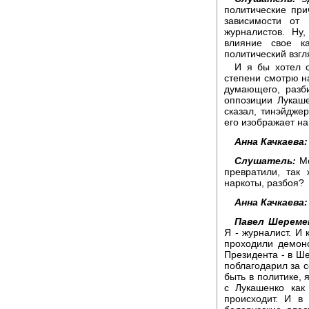
политические при
зависимости от 
журналистов. Ну
влияние свое к
политический взгля
И я бы хотел с
степени смотрю на
думающего, разб
оппозиции Лукаше
сказал, тинэйджер
его изображает на 
Анна Качкаева:
Слушатель:
Мо
превратили, так 
наркоты, разбоя?
Анна Качкаева:
Павел Шереме
Я - журналист. И 
проходили демон
Президента - в Ше
поблагодарил за с
быть в политике, 
с Лукашенко как
происходит. И в 