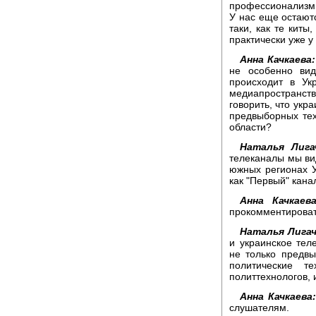
профессионализм 
У нас еще остаютс
таки, как те киты
практически уже у
Анна Качкаева:
не особенно вид
происходит в Ук
медиапространств
говорить, что укр
предвыборных тех
области?
Наталья Лига
телеканалы мы вид
южных регионах Ук
как "Первый" кана
Анна Качкаева
прокомментироват
Наталья Лигач
и украинское тел
не только предв
политические т
политтехнологов, и
Анна Качкаева:
слушателям.