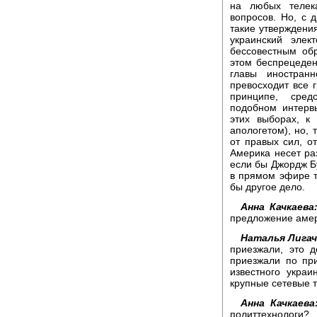
на любых телек
вопросов. Но, с 
такие утверждения
украинский элек
бессовестным об
этом беспрецеде
главы иностранн
превосходит все 
принципе, сред
подобном интерв
этих выборах, к
апологетом), но,
от правых сил, о
Америка несет раз
если бы Джордж Бу
в прямом эфире т
бы другое дело.
Анна Качкаева
предложение аме
Наталья Лигач
приезжали, это д
приезжали по пр
известного украи
крупные сетевые 
Анна Качкаева
политтехнологи?