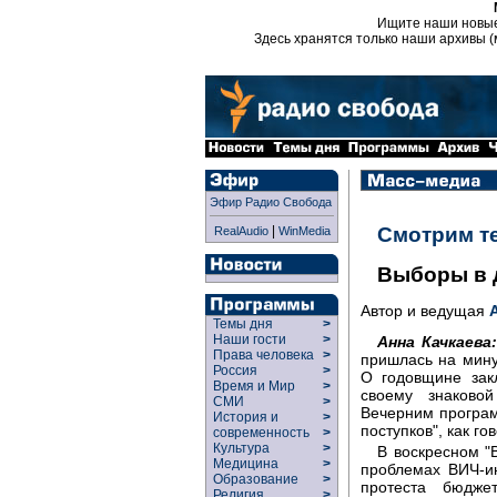
Ищите наши новы
Здесь хранятся только наши архивы (
Эфир Радио Свобода
|
Смотрим т
RealAudio
WinMedia
Выборы в 
Автор и ведущая
Темы дня
>
Наши гости
>
Анна Качкаева:
Права человека
>
пришлась на мин
Россия
>
О годовщине зак
Время и Мир
>
своему знаково
СМИ
>
Вечерним програм
История и
>
поступков", как г
современность
>
Культура
>
В воскресном "
Медицина
>
проблемах ВИЧ-и
Образование
>
протеста бюдже
Религия
>