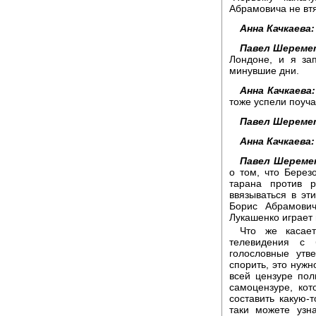
Абрамовича не втя
Анна Качкаева:
Павел Шереме
Лондоне, и я за
минувшие дни.
Анна Качкаева:
тоже успели поучас
Павел Шереме
Анна Качкаева:
Павел Шереме
о том, что Берез
тарана против 
ввязываться в эт
Борис Абрамови
Лукашенко играет 
Что же касает
телевидения с 
голословные утв
спорить, это нужн
всей цензуре пол
самоцензуре, кот
составить какую-
таки можете узн