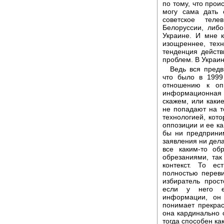
по тому, что прои
могу сама дать 
советское теле
Белоруссии, либо
Украине. И мне 
изощреннее, техн
тенденция действ
проблем. В Украин
Ведь вся предв
что было в 1999 
отношению к оп
информационная 
скажем, или каки
не попадают на те
технологией, кот
оппозиции и ее ка
бы ни предприни
заявления ни дела
все каким-то об
обрезаниями, так 
контекст. То ес
полностью переви
избиратель прос
если у него ес
информации, он 
понимает прекрас
она кардинально о
тогда способен как