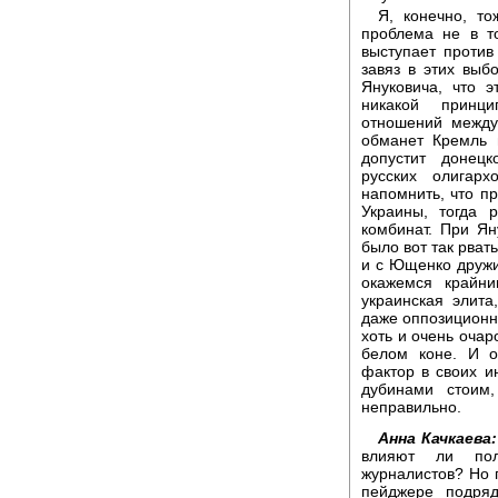
Я, конечно, то
проблема не в т
выступает проти
завяз в этих выб
Януковича, что 
никакой принци
отношений между
обманет Кремль 
допустит донецк
русских олигарх
напомнить, что 
Украины, тогда 
комбинат. При Ян
было вот так рват
и с Ющенко дружит
окажемся крайни
украинская элита
даже оппозиционн
хоть и очень оча
белом коне. И о
фактор в своих ин
дубинами стоим
неправильно.
Анна Качкаева:
влияют ли пол
журналистов? Но 
пейджере подря