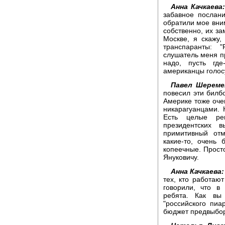
Анна Качкаева:
забавное послан
обратили мое вним
собственно, их за
Москве, я скажу,
транспаранты: 
слушатель меня пр
надо, пусть где
американцы голосу
Павел Шереме
повесил эти билбо
Америке тоже очен
никарагуанцами. 
Есть целые ре
президентских 
примитивный отм
какие-то, очень
копеечные. Просто
Януковичу.
Анна Качкаева:
тех, кто работают
говорили, что в
ребята. Как вы
"российского пи
бюджет предвыбо