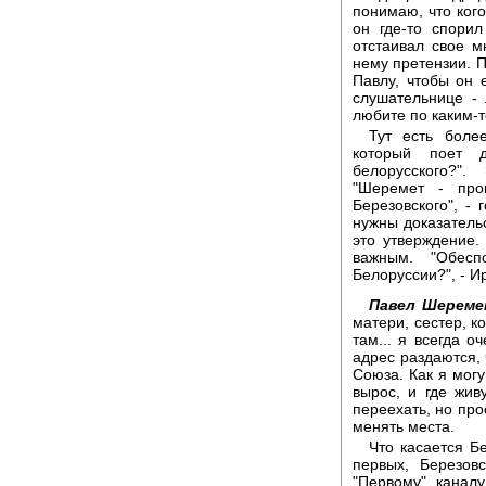
понимаю, что кого
он где-то спори
отстаивал свое мн
нему претензии. П
Павлу, чтобы он 
слушательнице -
любите по каким-т
Тут есть боле
который поет 
белорусского?"
"Шеремет - про
Березовского", - 
нужны доказатель
это утверждение.
важным. "Обес
Белоруссии?", - И
Павел Шереме
матери, сестер, ко
там... я всегда о
адрес раздаются, 
Союза. Как я могу
вырос, и где жив
переехать, но про
менять места.
Что касается Б
первых, Березов
"Первому" канал