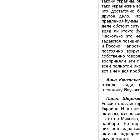
закону Украины, о
таки украинские 
что достаточно 
другое дело, ч
правления Кучмы и
деле обстоит ситу
вряд ли кто-то б
Насколько это н
задаются позиции
и России. Напрот
постоянно вокру
собственно говоря
восприняли эти 
всей полнотой ин
вот в чем вся про
Анна Качкаева
отсюда глядя, 
господину Януков
Павел Шереме
Россия так заинте
Украине. И нет ни
активны, как росс
- это не Мексика
наоборот. Во-вто
них есть здравы
активно поддержи
ему помогает.