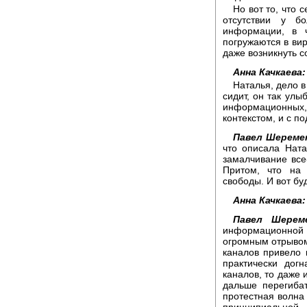
Но вот то, что 
отсутствии у бо
информации, в ч
погружаются в вир
даже возникнуть со
Анна Качкаева:
Наталья, дело в
сидит, он так улы
информационных, и
контекстом, и с п
Павел Шереме
что описала Ната
замалчивание все
Притом, что на
свободы. И вот буд
Анна Качкаева:
Павел Шерем
информационной 
огромным отрывом
каналов привело 
практически дог
каналов, то даже 
дальше перегибат
протестная волна
принципиальной.