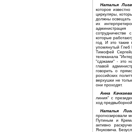
Наталья Лига
которое известн
циркуляры, котор
должны освещать т
их интерпретиро
администрация
сотрудничестве 
которые работают,
год. И это такие
упомянутый Глеб П
Тимофей Сергей
телеканала "Интер
"сдэками" - это 
главой админис
говорить о прям
российских полит
верхушки не тольк
они проходят.
Анна Качкаева
линия" с президе
ход предвыборно
Наталья Лига
прогнозировали м
Путиным и Кремл
активно раскруч
Януковича. Безус