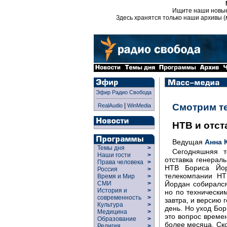
Ищите наши новы
Здесь хранятся только наши архивы (
Эфир Радио Свобода
|
Смотрим т
RealAudio
WinMedia
НТВ и отст
Ведущая
Анна 
Темы дня
>
Сегодняшняя 
Наши гости
>
отставка генераль
Права человека
>
НТВ Бориса Йор
Россия
>
телекомпании НТ
Время и Мир
>
Йордан собирался
СМИ
>
История и
>
но по технически
современность
>
завтра, и версию
Культура
>
день. Но уход Бор
Медицина
>
это вопрос време
Образование
>
более месяца. Ск
Религия
>