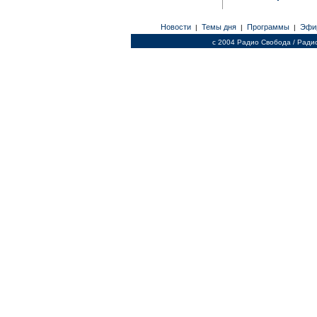
Новости
Темы дня
Программы
Эфи
|
|
|
c 2004 Радио Свобода / Ради