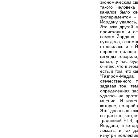
экономическим свя
такого человека
каналов было св
экспериментом -
Йордану удалось,
Это уже другой в
происходил и ес
самого Йордана, 
сути дела, вспомн
относилась и к Й
перешел полност
взгляды говорили
канал, у нас бу
считаю, что в это
есть, в том, что 
"Газпром-Медиа"
отечественного
задавая тон, те
определенная за
удалось на протя
мнение. И измен
которое, по край
Это довольно-та
сыграло то, что, 
традицией НТВ, т
Йордана, и котор
ломать, и так д
изнутри коллекти