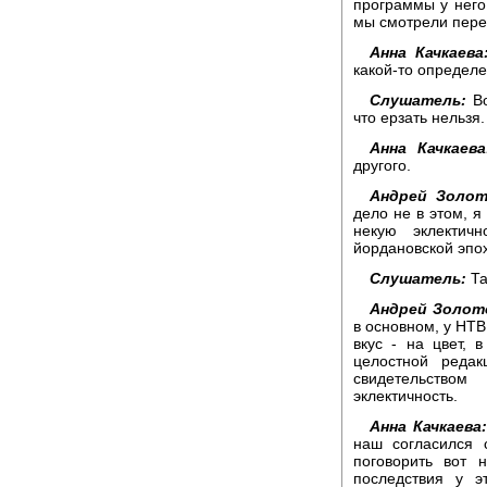
программы у него,
мы смотрели пере
Анна Качкаева
какой-то определ
Слушатель:
Во
что ерзать нельзя.
Анна Качкаева
другого.
Андрей Золот
дело не в этом, я
некую эклектич
йордановской эпо
Слушатель:
Та
Андрей Золот
в основном, у НТВ 
вкус - на цвет, 
целостной реда
свидетельство
эклектичность.
Анна Качкаева:
наш согласился
поговорить вот 
последствия у э