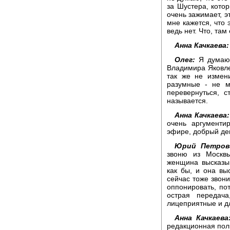
за Шустера, кото
очень зажимает, э
мне кажется, что 
ведь нет. Что, там
Анна Качкаева:
Олег:
Я думаю,
Владимира Яковле
так же не измен
разумные - не м
перевернуться, с
называется.
Анна Качкаева:
очень аргументи
эфире, добрый де
Юрий Петров
звоню из Москв
женщина высказыв
как бы, и она вы
сейчас тоже звон
оппонировать, по
острая передач
лицеприятные и д
Анна Качкаева
редакционная пол