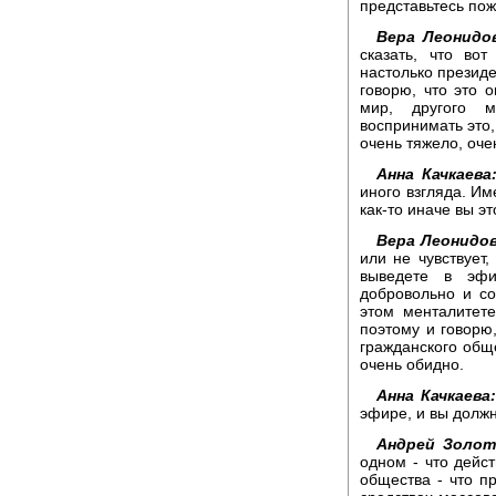
представьтесь пож
Вера Леонидо
сказать, что во
настолько президе
говорю, что это о
мир, другого м
воспринимать это, 
очень тяжело, оче
Анна Качкаева
иного взгляда. Им
как-то иначе вы э
Вера Леонидов
или не чувствует,
выведете в эфи
добровольно и со
этом менталитете
поэтому и говорю,
гражданского обще
очень обидно.
Анна Качкаева:
эфире, и вы должн
Андрей Золот
одном - что дейс
общества - что пр