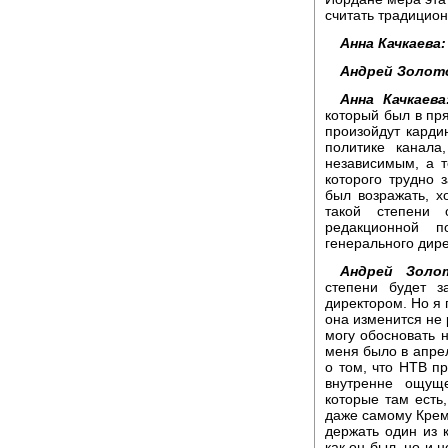
считать традицио
Анна Качкаева:
Андрей Золот
Анна Качкаева
который был в пря
произойдут карди
политике канал
независимым, а т
которого трудно
был возражать, х
такой степени 
редакционной п
генерального дире
Андрей Золо
степени будет з
директором. Но я 
она изменится не
могу обосновать 
меня было в апрел
о том, что НТВ п
внутренне ощуще
которые там есть,
даже самому Крем
держать один из к
как он был, но и 