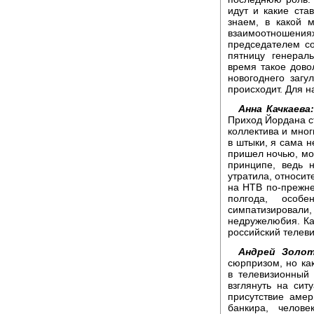
идут и какие ст
знаем, в какой 
взаимоотношени
председателем со
пятницу генерал
время такое дово
новогоднего загу
происходит. Для н
Анна Качкаева:
Приход Йордана ст
коллектива и мно
в штыки, я сама н
пришел ночью, мож
принципе, ведь 
утратила, относи
на НТВ по-прежне
полгода, особ
симпатизировали
недружелюбия. Как
российский телев
Андрей Золот
сюрпризом, но ка
в телевизионный 
взглянуть на сит
присутствие амер
банкира, челов