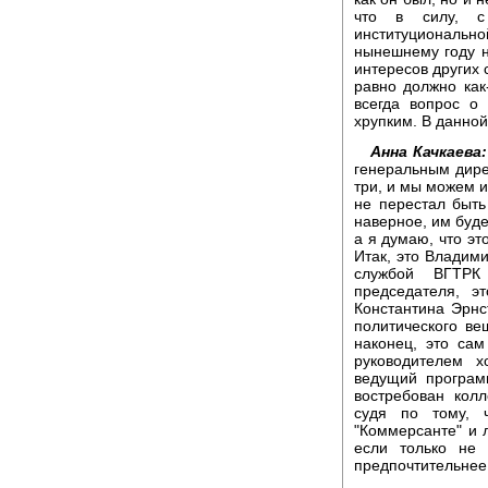
что в силу, с
институциональ
нынешнему году 
интересов других 
равно должно как-
всегда вопрос о
хрупким. В данной
Анна Качкаева:
генеральным дире
три, и мы можем и
не перестал быть
наверное, им буде
а я думаю, что эт
Итак, это Владим
службой ВГТРК
председателя, э
Константина Эрнс
политического в
наконец, это са
руководителем х
ведущий програм
востребован кол
судя по тому, 
"Коммерсанте" и л
если только не 
предпочтительнее