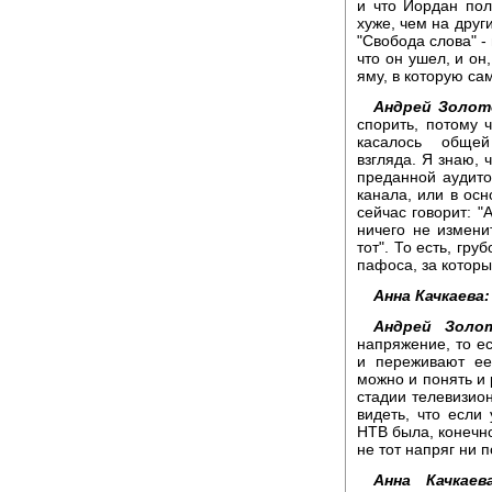
и что Йордан пол
хуже, чем на друг
"Свобода слова" -
что он ушел, и он
яму, в которую са
Андрей Золот
спорить, потому 
касалось общей
взгляда. Я знаю, 
преданной аудито
канала, или в осн
сейчас говорит: "
ничего не измени
тот". То есть, гр
пафоса, за котор
Анна Качкаева:
Андрей Золот
напряжение, то ес
и переживают ее
можно и понять и 
стадии телевизион
видеть, что если
НТВ была, конечно
не тот напряг ни 
Анна Качкаева