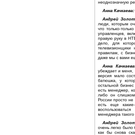
неоднозначную ре
Анна Качкаева:
Андрей Золот
люди, которым оч
что только-тольк
управленцев, вкл
правую руку в НТВ
дело, для котор
телевизионщики 
правилам, с бизн
даже мы с вами ещ
Анна Качкаева
убеждает и меня, 
версия мало сост
батюшка, у кото
остальной бизнес 
есть менеджер, к
либо он слишком
России просто не 
есть еще какие
воспользоватьс
менеджера такого
Андрей Золот
очень легко было 
как бы снова ска