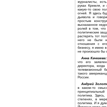
журналисты, ест
руках Кремля, и
какую-то свою по
огней. Я здесь бу
дьявола и говори
простым констру
высказанное недо
ролей в том, чт
политические защи
растерять тот пол
него не были н
отношения с его
бизнесу, я имею в 
не произошло бы с
Анна Качкаева:
что его заявле
директора, когда
телевизионный б
такого американц
России.
Андрей Золот
в каком-то смыс
принципиальный 
политика. Здесь
степенях, в мер
политика. И я дум
Йордане мера эта