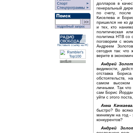
долларов в качес
Спорт
>
генеральный дире
Спецпрограммы
>
по счету, после
Киселева и Бори
пришелся не ко д
и тех, кто наним
подробный запрос
политическая ил
политика НТВ со 
поговорим с моим
Андреем Золотов
Поставьте ссылку на РС
сегодня так: что
верите в экономи
Андрей Золот
видимости, дейс
отставка Борис
обстоятельств, н
самом высоком 
личными. Так что 
сам Борис Йордан
уйти с этого поста
Анна Качкаева
быстро? Во всяк
минимум на год -
конкурентов?
Андрей Золот
последнюю роль. 