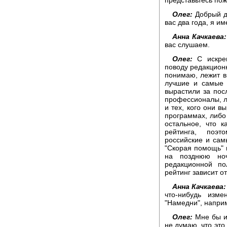
Олег:
Добрый де
вас два года, я и
Анна Качкаева:
вас слушаем.
Олег:
С искрен
поводу редакционн
понимаю, лежит в
лучшие и самые 
вырастили за посл
профессионалы, лу
и тех, кого они в
программах, либо
остальное, что к
рейтинга, поэт
российские и сам
"Скорая помощь" и
на позднюю ноч
редакционной по
рейтинг зависит о
Анна Качкаева:
что-нибудь изм
"Намедни", напри
Олег:
Мне бы ис
не думаю, что это