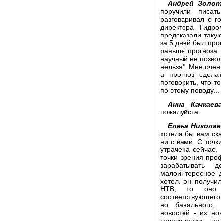
Андрей Золот
поручили писат
разговаривал с г
директора Гидр
предсказали такую
за 5 дней был про
раньше прогноза 
научный не позвол
нельзя". Мне очен
а прогноз сдела
поговорить, что-то
по этому поводу...
Анна Качкаева
пожалуйста.
Елена Николае
хотела бы вам ска
ни с вами. С точк
утрачена сейчас, 
точки зрения про
зарабатывать 
малоинтересное д
хотел, он получил
НТВ, то оно 
соответствующего
но банального, 
новостей - их но
телевидении - не 