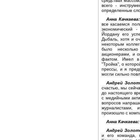
средствах массов
всего - инструме
определенные сло
Анна Качкаева:
все касаемся пол
экономический -
Йордану его усп
Дыбаль, хотя и о
некоторым коллега
было нескольк
акционерами, и 
фактом. Имел в
"Тройка", о котор
прессы, и я пред
могли сильно повл
Андрей Золот
счастью, мы сейча
до настоящего вре
с медийными акти
вопросов напраши
журналистами, 
произошло с комп
Анна Качкаева:
Андрей Золот
и его команда, 