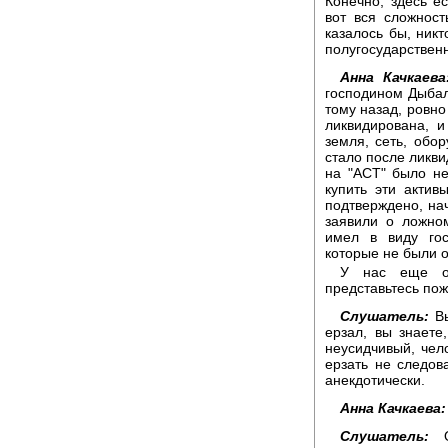
Конечно, здесь е
вот вся сложност
казалось бы, ник
полугосударственн
Анна Качкаева
господином Дыба
тому назад, ровно
ликвидирована, и
земля, сеть, обор
стало после ликви
на "АСТ" было не
купить эти актив
подтверждено, на
заявили о ложно
имел в виду гос
которые не были 
У нас еще од
представьтесь пож
Слушатель:
Вы
ерзал, вы знаете,
неусидчивый, чел
ерзать не следов
анекдотически.
Анна Качкаева:
Слушатель:
Он