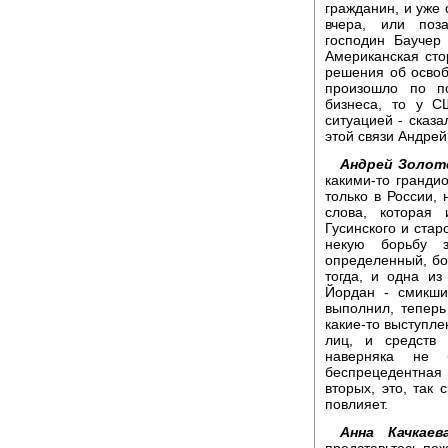
гражданин, и уже
вчера, или поз
господин Баучер
Американская сто
решения об освоб
произошло по п
бизнеса, то у С
ситуацией - сказа
этой связи Андрей
Андрей Золот
какими-то гранди
только в России,
слова, которая
Гусинского и стар
некую борьбу 
определенный, б
тогда, и одна и
Йордан - смикши
выполнил, теперь
какие-то выступл
лиц, и средств
наверняка не 
беспрецедентная
вторых, это, так 
повлияет.
Анна Качкаева
представьтесь пож