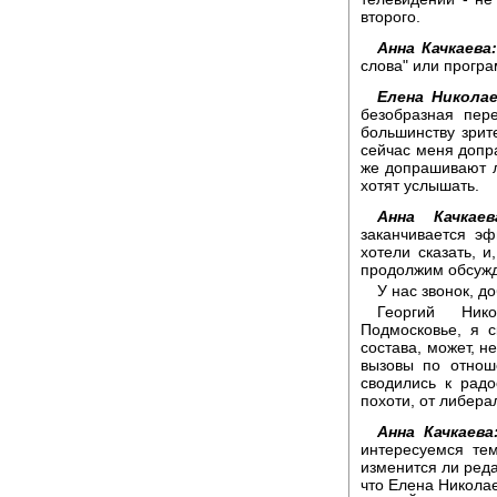
второго.
Анна Качкаева
слова" или прогр
Елена Николае
безобразная пере
большинству зрит
сейчас меня допра
же допрашивают л
хотят услышать.
Анна Качкаев
заканчивается эф
хотели сказать, и
продолжим обсужд
У нас звонок, д
Георгий Нико
Подмосковье, я с
состава, может, н
вызовы по отнош
сводились к радо
похоти, от либера
Анна Качкаева
интересуемся те
изменится ли реда
что Елена Николае