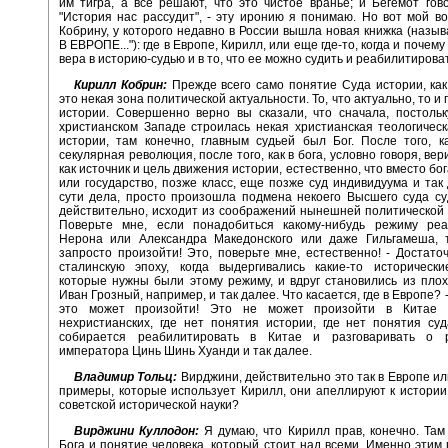
им тигра, а все решают, что это чистое вранье; и Бегемот гов
"История нас рассудит", - эту иронию я понимаю. Но вот мой в
Кобрину, у которого недавно в России вышла новая книжка (назыв
В ЕВРОПЕ..."): где в Европе, Кирилл, или еще где-то, когда и почему
вера в историю-судью и в то, что ее можно судить и реабилитирова
Кирилл Кобрин:
Прежде всего само понятие Суда истории, как
это некая зона политической актуальности. То, что актуально, то и
истории. Совершенно верно вы сказали, что сначала, постольк
христианском Западе строилась некая христианская теологичес
истории, там конечно, главным судьей был Бог. После того, 
секулярная революция, после того, как в бога, условно говоря, ве
как источник и цель движения истории, естественно, что вместо бо
или государство, позже класс, еще позже суд индивидуума и так 
сути дела, просто произошла подмена некоего Высшего суда су
действительно, исходит из соображений нынешней политической 
Поверьте мне, если понадобиться какому-нибудь режиму реа
Нерона или Александра Македонского или даже Гильгамеша, 
запросто произойти! Это, поверьте мне, естественно! - Достато
сталинскую эпоху, когда выдергивались какие-то исторически
которые нужны были этому режиму, и вдруг становились из пло
Иван Грозный, например, и так далее. Что касается, где в Европе? -
это может произойти! Это не может произойти в Китае 
нехристианских, где нет понятия истории, где нет понятия су
собирается реабилитировать в Китае и разговаривать о 
императора Цинь Шинь Хуанди и так далее.
Владимир Тольц:
Вирджини, действительно это так в Европе ил
примеры, которые использует Кирилл, они апеллируют к истории
советской исторической науки?
Вирджини Куллодон:
Я думаю, что Кирилл прав, конечно. Там
Бога и понятие человека, который стоит над всеми. Именно этим