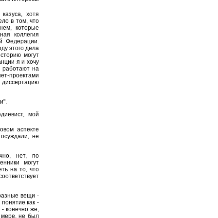
казуса, хотя
ло в том, что
нем, которые
ная коллегия
й Федерации.
ду этого дела
историю могут
нции я и хочу
а работают на
ет-проектами
 диссертацию
и".
едиевист, мой
овом аспекте
 осуждали, не
чно, нет, по
енники могут
ть на то, что
соответствует
разные вещи -
 понятие как -
 - конечно же,
 мере, не был