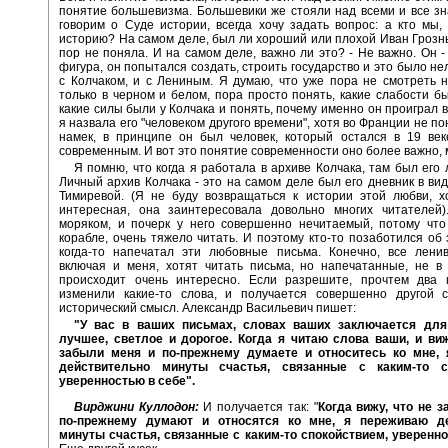
понятие большевизма. Большевики же стояли над всеми и все зн
говорим о Суде истории, всегда хочу задать вопрос: а кто мы,
историю? На самом деле, был ли хороший или плохой Иван Грозны
пор не поняла. И на самом деле, важно ли это? - Не важно. Он -
фигура, он попытался создать, строить государство и это было нел
с Колчаком, и с Лениным. Я думаю, что уже пора не смотреть 
только в черном и белом, пора просто понять, какие слабости бы
какие силы были у Колчака и понять, почему именно он проиграл в
я назвала его "человеком другого времени", хотя во Франции не п
намек, в принципе он был человек, который остался в 19 век
современным. И вот это понятие современности оно более важно, 
Я помню, что когда я работала в архиве Колчака, там был его 
Личный архив Колчака - это на самом деле был его дневник в ви
Тимиревой. (Я не буду возвращаться к истории этой любви, х
интересная, она заинтересовала довольно многих читателей)
моряком, и почерк у него совершенно нечитаемый, потому что
корабле, очень тяжело читать. И поэтому кто-то позаботился об э
когда-то напечатал эти любовные письма. Конечно, все ленив
включая и меня, хотят читать письма, но напечатанные, не в
происходит очень интересно. Если разрешите, прочтем два к
изменили какие-то слова, и получается совершенно другой с
исторический смысл. Александр Васильевич пишет:
"У вас в ваших письмах, словах ваших заключается дл
лучшее, светлое и дорогое. Когда я читаю слова ваши, и виж
забыли меня и по-прежнему думаете и относитесь ко мне,
действительно минуты счастья, связанные с каким-то сп
уверенностью в себе".
Вирджини Куллодон:
И получается так: "
Когда вижу, что не 
по-прежнему думают и относятся ко мне, я переживаю де
минуты счастья, связанные с каким-то спокойствием, уверенн