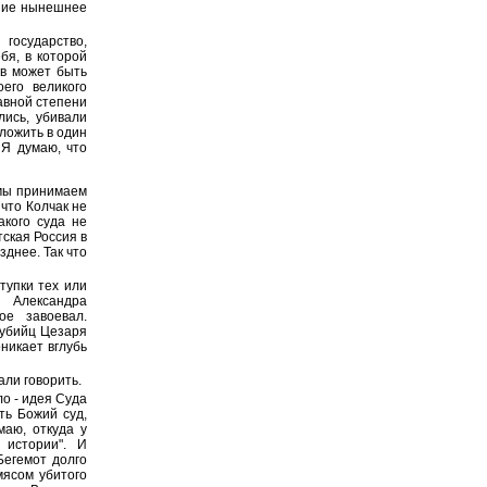
ение нынешнее
государство,
бя, в которой
ов может быть
его великого
авной степени
лись, убивали
уложить в один
 Я думаю, что
 мы принимаем
что Колчак не
акого суда не
тская Россия в
днее. Так что
тупки тех или
 Александра
ое завоевал.
 убийц Цезаря
никает вглубь
али говорить.
ло - идея Суда
ть Божий суд,
маю, откуда у
 истории". И
Бегемот долго
мясом убитого