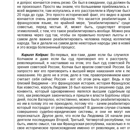
и допрос кончается очень резко. Он был в ожидании, суд должен б
не произошел. Просто мы знаем, что большевики приближались к И
всей видимости, там испугались и его расстреляли в Иркутске быс
20 года до суда. Это просто исторический факт, это видно в архи
кончается очень резким образом. Что касается реабилитации. 
французском языке, по крайней мере, "реабилитировать" суще
совестью, перед честью. И, может быть, существует втора
этимологией, с тем, что такое реабилитировать вообще. Можно ре
человека через суд так, чтобы он правильно получил льготы и 
самом деле важнее реабилитировать человека перед коллектив
народа. Так и делали на самом деле некоторые народы уже в нове
и это всегда болезненный процесс.
Кирилл Кобрин:
Во-первых, все-таки, даже если бы случился
Колчаком и даже если бы суд приговорил его к расстрелу,
революционный, я настаиваю на этом, это был суд советской Ро
зрения советской России, Колчак был врагом советской России. Бе
запросто мог его приговорить к высшей мере наказания или к л
наказанию. Но дело не в этом, дело в том, правопреемником каког
считает себя сейчас Россия - вот об этом речь идет. Ведь я п
близкий Вирджини - это французская история, история Французск
Как известно, король Людовик 16 был казнен по решению суда, р
конвента, который одновременно являлся высшим судебным ор
того, как революция закончилась и пришли к власти Бурбоны обра
дней, после Ватерлоо, естественно, можно было реабилитировать
но им в голову это не приходило, потому что - зачем реабилитиро
который пострадал от революционеров? В данном случае сталки
совершенно судебно-юридические системы, и они не могут ни
пересекаться. Другое дело, что если бы Людовика 16 начали ре
деятели последующих Второй, Третьей, Четвертой республики, тог
быть, имело смысл, так как Французская республика, насколько я 
свое историческое происхождение именно от революции, а нет о