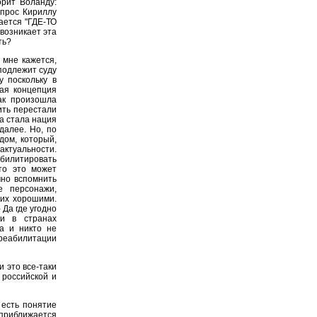
орит Воланду:
опрос Кириллу
ается "ГДЕ-ТО
 возникает эта
ть?
 мне кажется,
 подлежит суду
у поскольку в
кая концепция
как произошла
рить перестали
га стала нация
далее. Но, по
дом, который,
актуальности.
билитировать
то это может
чно вспомнить
е персонажи,
хих хорошими.
 Да где угодно
и в странах
да и никто не
реабилитации
и это все-таки
 российской и
 есть понятие
 приближается