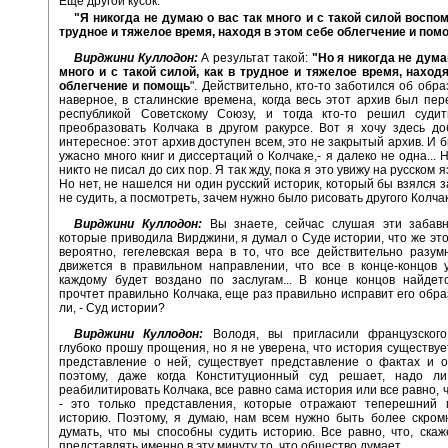
Еще другой кусок.
"Я никогда не думаю о вас так много и с такой силой воспом
трудное и тяжелое время, находя в этом себе облегчение и пом
Вирджини Куллодон:
А результат такой:
"Но я никогда не дума
много и с такой силой, как в трудное и тяжелое время, наход
облегчение и помощь
". Действительно, кто-то заботился об обра
наверное, в сталинские времена, когда весь этот архив был пе
республикой Советскому Союзу, и тогда кто-то решил суди
преобразовать Колчака в другом ракурсе. Вот я хочу здесь до
интересное: этот архив доступен всем, это не закрытый архив. И 
ужасно много книг и диссертаций о Колчаке,- я далеко не одна... 
никто не писал до сих пор. Я так жду, пока я это увижу на русском я
Но нет, не нашелся ни один русский историк, который бы взялся з
не судить, а посмотреть, зачем нужно было рисовать другого Колча
Вирджини Куллодон:
Вы знаете, сейчас слушая эти забав
которые приводила Вирджини, я думал о Суде истории, что же это 
вероятно, гегелевская вера в то, что все действительно разум
движется в правильном направлении, что все в конце-концов 
каждому будет воздано по заслугам... В конце концов найдетс
прочтет правильно Колчака, еще раз правильно исправит его образ
ли, - Суд истории?
Вирджини Куллодон:
Володя, вы пригласили французского
глубоко прошу прощения, но я не уверена, что история существуе
представление о ней, существует представление о фактах и о
поэтому, даже когда Конституционный суд решает, надо л
реабилитировать Колчака, все равно сама история или все равно, 
- это только представления, которые отражают теперешний 
историю. Поэтому, я думаю, нам всем нужно быть более скром
думать, что мы способны судить историю. Все равно, что, ска
представлять именно в эту минуту то, что общество думает.