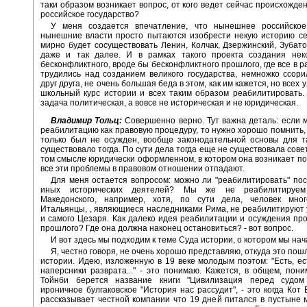
таки образом возникает вопрос, от кого ведет сейчас происхожд
российское государство?
У меня создается впечатление, что нынешнее российское 
нынешние власти просто пытаются изобрести некую историю се
мирно будет сосуществовать Ленин, Колчак, Дзержинский, Зубат
даже и так далее. И в рамках такого проекта создания неко
бесконфликтного, вроде бы бесконфликтного прошлого, где все в р
трудились над созданием великого государства, немножко ссори
друг друга, не очень большая беда в этом, как им кажется, но всех 
школьный курс истории и всех таким образом реабилитировать.
задача политическая, а вовсе не историческая и не юридическая.
Владимир Тольц:
Совершенно верно. Тут важна деталь: если
реабилитацию как правовую процедуру, то нужно хорошо помнить, 
только был не осужден, вообще законодательной основы для т
существовало тогда. По сути дела тогда еще не существовала сове
том смысле юридически оформленном, в котором она возникает поз
все эти проблемы в правовом отношении отпадают.
Для меня остается вопросом: можно ли "реабилитировать" пос
иных исторических деятелей? Мы же не реабилитируем
Македонского, например, хотя, по сути дела, человек мног
Итальянцы, , являющиеся наследниками Рима, не реабилитируют
и самого Цезаря. Как далеко идея реабилитации и осуждения про
прошлого? Где она должна наконец остановиться? - вот вопрос.
И вот здесь мы подходим к теме Суда истории, о котором мы нач
Я, честно говоря, не очень хорошо представляю, откуда это пош
истории. Идею, изложенную в 19 веке молодым поэтом: "Есть, ес
наперсники разврата..." - это понимаю. Кажется, в общем, пони
Тойнби берется название книги "Цивилизация перед судом
ироничное булгаковское "История нас рассудит", - это когда Кот 
рассказывает честной компании что 19 дней питался в пустыне 