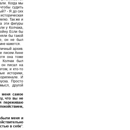
али. Когда мы
 чтобы судить
й? - Я до сих
 историческая
егко. Так же и
на эти фигуры
ли у Колчака,
ойну. Если бы
оняли бы такой
е, он не был
мне кажется.
личный архив.
де писем Анне
отя она тоже
. Колчак был
 он писал на
том, и кто-то
ые историки,
 оригинале. И
уска. Просто
мысл, другой
я меня самое
у, что вы не
 я переживаю
окойствием,
забыли меня и
йствительно
остью в себе
".