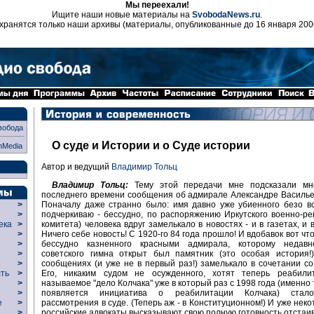
Мы переехали!
Ищите наши новые материалы на
SvobodaNews.ru
.
хранятся только наши архивы (материалы, опубликованные до 16 января 200
вобода
О суде и Истории и о Суде истории
nMedia
Автор и ведущий
Владимир Тольц
Владимир Тольц:
Тему этой передачи мне подсказали мн
последнего времени сообщения об адмирале Александре Василье
Поначалу даже странно было: имя давно уже убиенного безо вс
>
подчеркиваю - бессудно, по распоряжению Иркутского военно-р
>
комитета) человека вдруг замелькало в новостях - и в газетах, и 
века
>
Ничего себе новость! С 1920-го 84 года прошло! И вдобавок вот чт
>
бессудно казненного красными адмирала, которому недав
р
>
советского гимна открыт был памятник (это особая история!)
>
сообщениях (и уже не в первый раз!) замелькало в сочетании со 
>
Его, никаким судом не осужденного, хотят теперь реабилит
сть
>
называемое "дело Колчака" уже в который раз с 1998 года (именно
>
появляется инициатива о реабилитации Колчака) стал
>
рассмотрения в суде. (Теперь аж - в Конституционном!) И уже нек
ие
>
российские адвокаты высказывают свою полную готовность отстаи
>