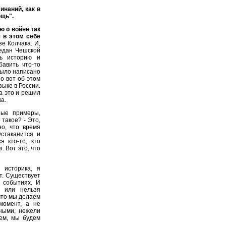
инаний, как в
ощь".
ю о войне так
я в этом себе
зе Колчака. И,
редан Чешской
ть историю и
бавить что-то
было написано
Но вот об этом
зыке в России.
а это и решил
ка.
ные примеры,
такое? - Это,
но, что время
устаканится и
я кто-то, кто
. Вот это, что
 историка, я
т. Существует
 событиях. И
и или нельзя
что мы делаем
момент, а не
ными, нежели
жем, мы будем