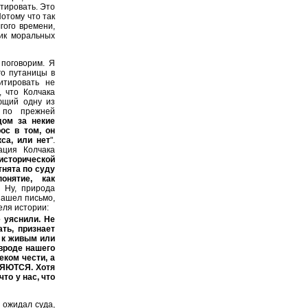
тировать. Это
Потому что так
гого времени,
щик моральных
поговорим. Я
го путаницы в
итировать не
, что Колчака
яющий одну из
и по прежней
дом за некие
ос в том, он
са, или нет
".
ация Колчака
исторической
тнята по суду
онятие, как
.
Ну, природа
нашел письмо,
еля истории:
 уяснили. Не
ть, признает
я к живым или
вроде нашего
еком чести, а
ЛЯЮТСЯ. Хотя
то у нас, что
 ожидал суда,