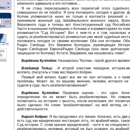
убиенного адмирала и его потомков....
>
ммы
>
Я не стану пересказывать всех перипетий этого судебного 
совершенно их не обойти. Я хочу поговорить сегодня о другом. Де
Колчак упоминается ныне не только в контексте решений о 
принимали военный суд Забайкальского военного округа, Воен
Верховного суда и теперь вот Конституционный суд Российско
прос
Часто в нынешних публикациях о Колчаке и в комментариях по пово
упоминается "Суд Истории". Вот о нем-то и о том, насколько 
судить (и реабилитировать!) упомянутые уже мной судебные инста
поговорить сегодня со своими коллегами. Оба они историки. Об
у на РС
Радио Свобода. Это Виржини Куллодон, руководящая Интерн
Радио Свободная Европа/Радио Свобода (она свою докторскую
защищала по Колчаку). Кстати, Вирджини, как называлась тема?
Вирджини Куллодон:
Называлась "Колчак - герой другого времен
Владимир Тольц:
...И второй участник передачи, историк-м
коллега, (писатель к тому же) Кирилл Кобрин.
Первый мой вопрос будет все же не про историю, а о прав
проблемы. Может ли, по вашему мнению, человек, которого не
судили в суде, быть реабилитированным?
Вирджини Куллодон:
Правовая оценка - это одно. Коне
определению он не может быть реабилитирован. Но соврем
посмотреть на историю с высоты, после нескольких лет посмотре
было сделано. Но слово "реабилитирован", на мой взгляд, не 
действительности.
Кирилл Кобрин:
Я бы продолжил эту линию. Конечно, есть две 
есть суд, как юридическая инстанция, есть, по крайней мере, такое
Суд истории. С точки зрения юридической, - хотя я не специалист,
реабилитировать человека, который не был осужден, по крайней