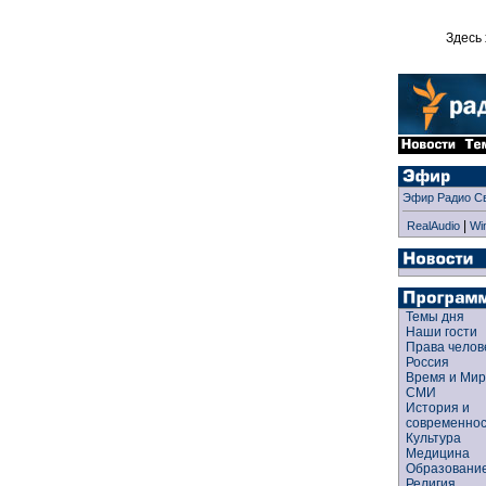
Здесь 
Эфир Радио С
|
RealAudio
Wi
Темы дня
Наши гости
Права чело
Россия
Время и Ми
СМИ
История и
современно
Культура
Медицина
Образован
Религия