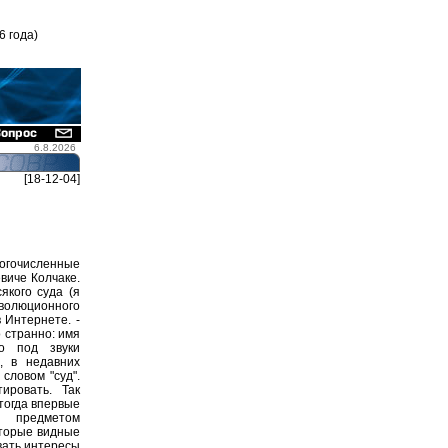
6 года)
6.8.2026
[18-12-04]
огочисленные
виче Колчаке.
якого суда (я
еволюционного
в Интернете. -
о странно: имя
но под звуки
, в недавних
словом "суд".
ировать. Так
 тогда впервые
о предметом
оторые видные
вать интересы