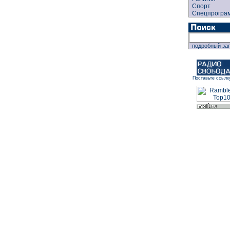
Спорт
Спецпрогра
подробный за
Поставьте ссылк