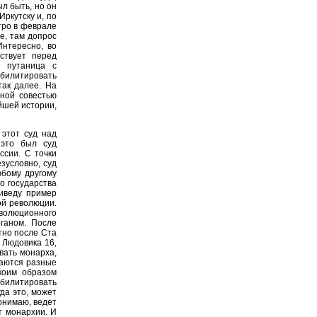
ыл быть, но он
ркутску и, по
тро в феврале
ве, там допрос
Интересно, во
ствует перед
я путаница с
абилитировать
так далее. На
ной совестью
йшей истории,
 этот суд над
 это был суд
ссии. С точки
зусловно, суд
юбому другому
о государства
риведу пример
ой революции.
еволюционного
ганом. После
тно после Ста
 Людовика 16,
вать монарха,
ваются разные
коим образом
абилитировать
да это, может
понимаю, ведет
т монархии. И