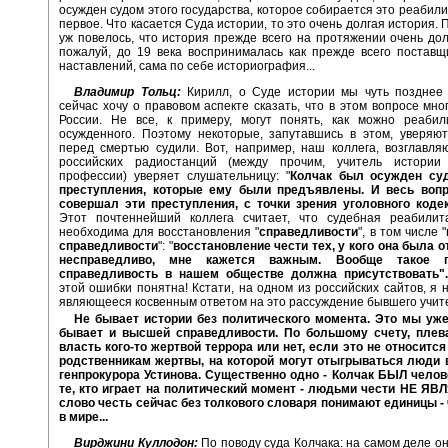
осужден судом этого государства, которое собирается это реабили
первое. Что касается Суда истории, то это очень долгая история. 
уж повелось, что история прежде всего на протяжении очень дол
пожалуй, до 19 века воспринималась как прежде всего постав
наставлений, сама по себе историография...
Владимир Тольц:
Кирилл, о Суде истории мы чуть позднее 
сейчас хочу о правовом аспекте сказать, что в этом вопросе мно
России. Не все, к примеру, могут понять, как можно реабил
осужденного. Поэтому некоторые, запутавшись в этом, уверяют
перед смертью судили. Вот, например, наш коллега, возглавл
российских радиостанций (между прочим, учитель истори
профессии) уверяет слушательницу: "
Колчак был осужден су
преступления, которые ему были предъявлены. И весь вопр
совершал эти преступления, с точки зрения уголовного кодек
Этот почтеннейший коллега считает, что судебная реабилит
необходима для восстановления "
справедливости
", в том числе "
справедливости
": "
восстановление чести тех, у кого она была о
несправедливо, мне кажется важным. Вообще такое п
справедливость в нашем обществе должна присутствовать"
этой ошибки понятна! Кстати, на одном из российских сайтов, я 
являющееся косвенным ответом на это рассуждение бывшего учит
Не бывает истории без политического момента. Это мы уже
бывает и высшей справедливости. По большому счету, плева
власть кого-то жертвой террора или нет, если это не относитс
родственникам жертвы, на которой могут отыгрываться люди 
генпрокурора Устинова. Существенно одно - Колчак БЫЛ челов
те, кто играет на политический момент - людьми чести НЕ ЯВ
слово честь сейчас без толкового словаря понимают единицы - ч
в мире...
Вирджини Куллодон:
По поводу суда Колчака: на самом деле он