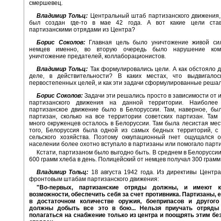
смершевец.
Владимир Тольц:
Центральный штаб партизанского движения, 
был создан где-то в мае 42 года. А вот какие цели ста
партизанскими отрядами из Центра?
Борис Соколов:
Главная цель было уничтожение живой си
немцев именно, во вторую очередь было нарушение ком
уничтожение предателей, коллаборационистов.
Владимир Тольц:
Так формулировались цели. А как обстояло 
деле, в действительности? В каких местах, что выдвигалос
первостепенных целей, и как эти задачи сформулированные реша
Борис Соколов:
Задачи эти решались просто в зависимости от 
партизанского движения на данной территории. Наиболее
партизанское движение было в Белоруссии. Там, наверное, бы
партизан, сколько на все территории советских партизан. Там
много окруженцев осталось в Белоруссии. Там была лесистая мес
того, Белоруссия была одной из самых бедных территорий, с 
сельского хозяйства. Поэтому оккупационный гнет ощущался о
населении более охотно вступало в партизаны или помогало парт
Кстати, партизаном было выгодно быть. В среднем в Белоруссии
600 грамм хлеба в день. Полицейский от немцев получал 300 грамм 
Владимир Тольц:
18 августа 1942 года. Из директивы Центр
фронтовым штабам партизанского движения:
"Во-первых, партизанские отряды должны, и имеют 
возможности, обеспечить себя за счет противника. Партизаны, е
в достаточном количестве оружия, боеприпасов и другого
должны добыть все это в бою... Нельзя приучать отряды
полагаться на снабжение только из центра и поощрять этим бе