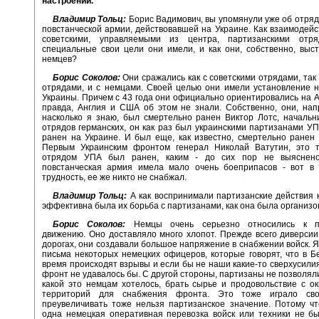
настроении.
Владимир Тольц:
Борис Вадимович, вы упомянули уже об отряд
повстанческой армии, действовавшей на Украине. Как взаимодейс
советскими, управляемыми из центра, партизанскими отр
специальные свои цели они имели, и как они, собственно, выс
немцев?
Борис Соколов:
Они сражались как с советскими отрядами, так 
отрядами, и с немцами. Своей целью они имели установление 
Украины. Причем с 43 года они официально ориентировались на 
правда, Англия и США об этом не знали. Собственно, они, нап
насколько я знаю, был смертельно ранен Виктор Лотс, началь
отрядов германских, он как раз был украинскими партизанами У
ранен на Украине. И был еще, как известно, смертельно ране
Первым Украинским фронтом генерал Николай Ватутин, это т
отрядом УПА был ранен, каким - до сих пор не выяснено
повстанческая армия имела мало очень боеприпасов - вот в
трудность, ее же никто не снабжал.
Владимир Тольц:
А как воспринимали партизанские действия
эффективна была их борьба с партизанами, как она была организ
Борис Соколов:
Немцы очень серьезно относились к па
движению. Оно доставляло много хлопот. Прежде всего диверси
дорогах, они создавали большое напряжение в снабжении войск. Я 
письма некоторых немецких офицеров, которые говорят, что в Б
время происходят взрывы и если бы не наши какие-то сверхусилия
фронт не удавалось бы. С другой стороны, партизаны не позволяли
какой это немцам хотелось, брать сырье и продовольствие с о
территорий для снабжения фронта. Это тоже играло св
преувеличивать тоже нельзя партизанское значение. Потому чт
одна немецкая оперативная перевозка войск или техники не б