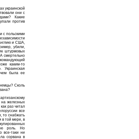
ах украинской
твовали они с
ядами? Какие
тупали против
и с польскими
независимости
Англию и США,
ример, убили,
ник штурмовых
ПА смертельно
н командующий
оже каким-то
. Украинская
 чем была ее
 немцы? Сколь
ована?
ртизанскому
и на железных
как раз читал
елоруссии все
, то снабжать
 в той мере, в
ккупированных
ою роль. Но
о все-таки ни
ыла сорвана в