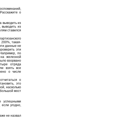
воспоминаний,
Расскажите о
ла выводить из
, выводить из
елям ставился
ртизанского
 200%, такая-
 эти данные не
проверить эти
 Например, по
 на железной
 было взорвано
тыре отряда
ли взять все
шено о числе
отчитаться о
тановить, это
ой, насколько
 большой мост
е успешными
 если угодно,
даже не назвал