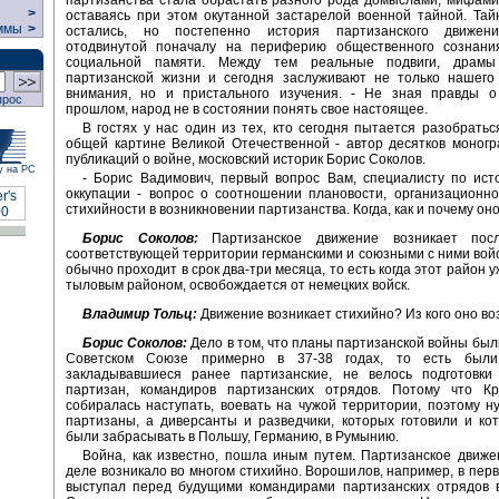
партизанства стала обрастать разного рода домыслами, мифами
>
оставаясь при этом окутанной застарелой военной тайной. Та
ммы
>
остались, но постепенно история партизанского движени
отодвинутой поначалу на периферию общественного сознани
социальной памяти. Между тем реальные подвиги, драмы
партизанской жизни и сегодня заслуживают не только нашего 
внимания, но и пристального изучения. - Не зная правды о
прос
прошлом, народ не в состоянии понять свое настоящее.
В гостях у нас один из тех, кто сегодня пытается разобратьс
общей картине Великой Отечественной - автор десятков моног
публикаций о войне, московский историк Борис Соколов.
у на РС
- Борис Вадимович, первый вопрос Вам, специалисту по ист
оккупации - вопрос о соотношении плановости, организационн
стихийности в возникновении партизанства. Когда, как и почему он
Борис Соколов:
Партизанское движение возникает посл
соответствующей территории германскими и союзными с ними вой
обычно проходит в срок два-три месяца, то есть когда этот район 
тыловым районом, освобождается от немецких войск.
Владимир Тольц:
Движение возникает стихийно? Из кого оно во
Борис Соколов:
Дело в том, что планы партизанской войны был
Советском Союзе примерно в 37-38 годах, то есть были
закладывавшиеся ранее партизанские, не велось подготовки 
партизан, командиров партизанских отрядов. Потому что К
собиралась наступать, воевать на чужой территории, поэтому 
партизаны, а диверсанты и разведчики, которых готовили и к
были забрасывать в Польшу, Германию, в Румынию.
Война, как известно, пошла иным путем. Партизанское движ
деле возникало во многом стихийно. Ворошилов, например, в пер
выступал перед будущими командирами партизанских отрядов в