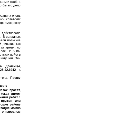
заны и грабят,
до бы это дело
ованиях очень
сь, советских
преимуществу
действовала
а. В западных
вали польские
6 дивизия так
ая армия, но
олась. И были
тских войск в
, ингушей. Они
на Докшицы,
5.12.1942 г.
отряд. Прошу
ишет:
азах просят,
 когда лимит
начит ребят с
о оружие или
еском районе
сегодня можно
е о народном