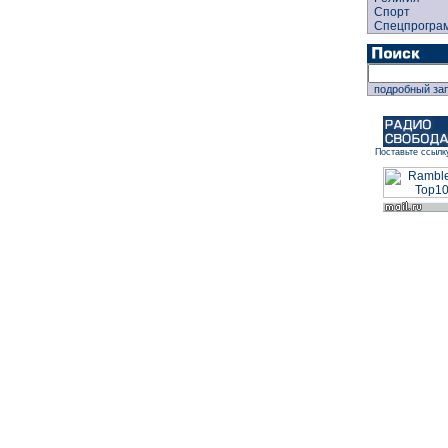
Спорт
Спецпрогра
подробный за
Поставьте ссылк