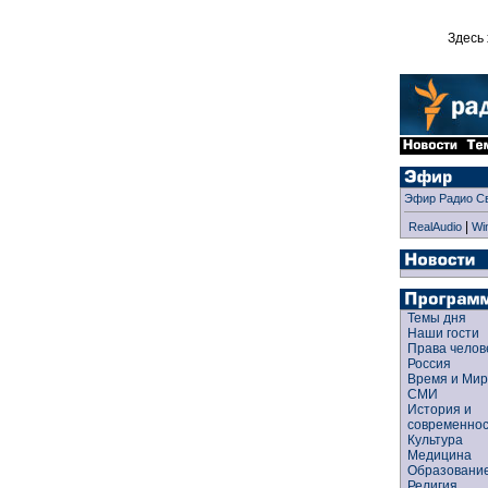
Здесь 
Эфир Радио С
|
RealAudio
Wi
Темы дня
Наши гости
Права чело
Россия
Время и Ми
СМИ
История и
современно
Культура
Медицина
Образован
Религия