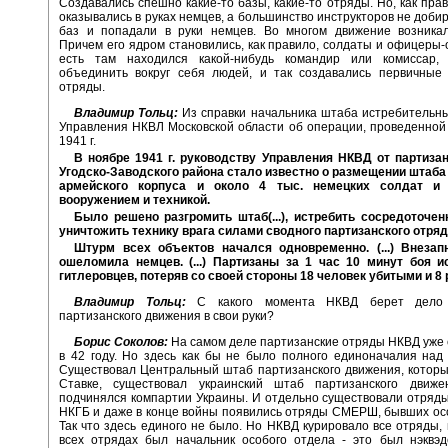
Создавались спешно какие-то базы, какие-то отряды. Но, как прав
оказывались в руках немцев, а большинство инструкторов не добир
баз и попадали в руки немцев. Во многом движение возникал
Причем его ядром становились, как правило, солдаты и офицеры-
есть там находился какой-нибудь командир или комиссар,
объединить вокруг себя людей, и так создавались первичные 
отряды.
Владимир Тольц:
Из справки начальника штаба истребительн
Управления НКВЛ Московской области об операции, проведенной
1941 г.
В ноябре 1941 г. руководству Управления НКВД от партизан
Угодско-Заводского района стало известно о размещении штаба
армейского корпуса и около 4 тыс. немецких солдат и
вооружением и техникой.
Было решено разгромить штаб(...), истребить сосредоточен
уничтожить технику врага силами сводного партизанского отряда 
Штурм всех объектов начался одновременно. (...) Внезап
ошеломила немцев. (...) Партизаны за 1 час 10 минут боя и
гитлеровцев, потеряв со своей стороны 18 человек убитыми и 8
Владимир Тольц:
С какого момента НКВД берет дело 
партизанского движения в свои руки?
Борис Соколов:
На самом деле партизанские отряды НКВД уже
в 42 году. Но здесь как бы не было полного единоначалия над
Существовал Центральный штаб партизанского движения, котор
Ставке, существовал украинский штаб партизанского движе
подчинялся компартии Украины. И отдельно существовали отряд
НКГБ и даже в конце войны появились отряды СМЕРШ, бывших ос
Так что здесь единого не было. Но НКВД курировало все отряды, 
всех отрядах был начальник особого отдела - это был нэквэд