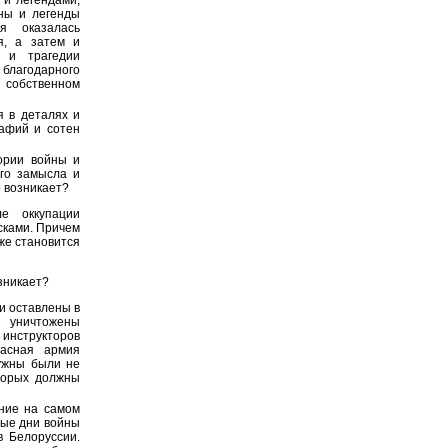
 и легендами,
йны и легенды
я оказалась
я, а затем и
 и трагедии
благодарного
 собственном
я в деталях и
рафий и сотен
ории войны и
ого замысла и
о возникает?
е оккупации
сками. Причем
уже становится
зникает?
и оставлены в
 уничтожены
инструкторов
расная армия
нужны были не
оторых должны
ение на самом
вые дни войны
 Белоруссии.