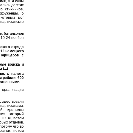
ило, эти базы
ались до этих
о стихийное.
окруженцы. То
 который мог
партизанские
ых батальонов
 19-24 ноября
ского отряда
 12 немецкого
 офицеров с
ные войска и
(...)
ность налета
стребили 600
 раненными.
организации
 существовали
 партизанами.
ый подчинялся
ния, который
ы НКВД, потом
обых отделов.
потому что во
ешник, потом