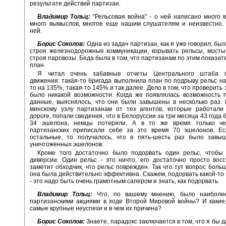
результате действий партизан.
Владимир Тольц:
"Рельсовая война" - о ней написано много 
много вымыслов, многое еще нашим слушателям и неизвестно. 
ней.
Борис Соколов:
Одна из задач партизан, как я уже говорил, бы
строя железнодорожные коммуникации, взрывать рельсы, мосты
строя паровозы. Беда была в том, что партизанам по этим показат
план.
Я читал очень забавные отчеты Центрального штаба па
движения: такая-то бригада выполнила план по подрыву рельс на
то на 135%, такая-то 145% и так далее. Дело в том, что проверить
было никакой возможности. Когда же появлялась возможность 
данные, выяснялось, что они были завышены в несколько раз.
минскому узлу партизанам от тех агентов, которые работали
дороге, попали сведения, что в Белоруссии за три месяца 43 года
34 эшелона, немцы потеряли. А в то же время только че
партизанских приписали себе за это время 70 эшелонов. Ес
остальные, то получалось, что в пять-шесть раз было завы
уничтоженных эшелонов.
Кроме того достаточно было подорвать один рельс, чтобы 
диверсии. Один рельс - это ничто, его достаточно просто восс
заметит обходчик, что рельс поврежден. Так что тут вопрос больш
она была действительно эффективна. Скажем, подорвать какой-то
- это надо быть очень грамотным сапером и знать, как подорвать.
Владимир Тольц:
Что, по вашему мнению, было наиболе
партизанскими акциями в ходе Второй Мировой войны? И какие,
самые крупные неуспехи и в чем их причина?
Борис Соколов:
Знаете, парадокс заключается в том, что я бы 