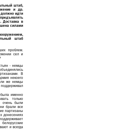
альный штаб,
яжение и др.
 должно идти
предъявлять
. Доставка в
ешена силами
вооружением,
альный штаб
их проблем.
ужении сел и
?
стьян - немцы
 объединялись
ртизанами. В
армия некоего
Если же немцы
 поддерживал
 была именно
вать только
о очень были
ни брали все
кие партизаны
их донесениях
поддерживает
 белорусские
ивают и всегда