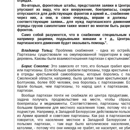
отрядах.
Во-вторых, фронтовые штабы, представляя заявки в Центр
упускают из виду, что все вооружение, боеприпасы, снар
отпускаются для действующих фронтов и армий и... снабжение
через них, а они, в свою очередь, вправе и должны 
соответствующие заявки... для нужд партизанского движения
отряды грузов самолетами также может во многом быть разр
фронтов.
Само собой разумеется, что в снабжении специальным 
например рациями, подрывными минами и т д., Центр
партизанского движения будет оказывать помощь".
Владимир Тольц:
Проблема снабжения - одна из острейш
Партизаны существовали на оккупированной территории в окр
деревень. Каковы были взаимоотношения партизан с крестьянами
Борис Соколов:
Это зависело от того, кто больше грабил кре
или партизаны. Если больше грабили партизаны, тогда крестьяне
в отряды крестьянской самообороны, которые боролись с па
Смоленской области, например, была целая такая крестьянская 
Болтунова, более 600 человек, она боролась с партизанами. 
брали больше, чем партизаны, то народ шел к партизанам,
партизан.
Вообще партизан почти не снабжали из центра продуктами,
задача получать продовольствие на месте, чтобы сбрасы
боеприпасы и медикаменты. Соответственно, партизаны част
большим бременем для местного населения тоже, потому что о
подчистую. Например, в Западной Белоруссии действовали польс
из Армии краевой и советские партизаны. Как раз в партизанск
говорится, что население местное в Западной Белоруссии 
польских партизан, - там еще было католическое население,
католики, - потому что они никогда не грабят, не насилуют, не уб