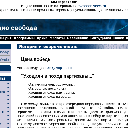
Мы переехали!
Ищите наши новые материалы на
SvobodaNews.ru
.
хранятся только наши архивы (материалы, опубликованные до 16 января 200
вобода
Цена победы
nMedia
Автор и ведущий
Владимир Тольц
"Уходили в поход партизаны..."
>
Ой, туманы мои, растуманы,
>
Ой, родные леса и луга.
века
>
Уходили в поход партизаны,
>
Уходили в поход на врага.
р
>
>
Владимир Тольц:
В эфире очередная передача из цикла ЦЕНА
>
посвящена партизанам Великой Отечественной войны. Об и
сть
>
героизме написаны тысячи книг, сняты десятки фильмов. Дл
>
поколений послевоенных мальчишек игры в войну (и партизан, кон
>
же незабываемы, как и реальные драматические партизанские д
ие
>
тех, кому довелось через них пройти. Но давно уже героическая 
>