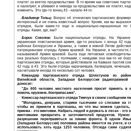
платят за взятое продовольствие. В то время как советские парти
и насилуют, и убивают и никогда за продовольствие не платят, на
изменить. Это где-то конец 43 - начало 44-го.
Владимир Тольц:
Вопрос об этнических партизанских формир
интересный и не очень известный вопрос. Кроме, как вы выразили
отрядов, были какие-то еще и национально-окрашенные по 
отряды. Какие, где, как?
Борис Соколов:
Были национальные отряды. На Украине 
украинская повстанческая армия, где-то реально с конца 42 год
районах Белоруссии и Украины, а также в южной Литве действо
патрицианские отряды Армии краевой. На Украине, в частности, 
называемой Армии краевой. Была еще литовская освободительн
она реально боролась с поляками, с немцами она как-то не бор
партизанские отряды, которые действовали на Кавказе против сове
42 году, в 43. Это были отряды карачаевцев, балкарцев, чеченцев
насчитывали иногда по несколько сот человек.
Командир партизанского отряда Шляхтунов из райо
Вилейской области, Западная Белоруссия радиограммой 2
доносит:
"До 600 человек местного населения просит принять в 
помочь оружием, боеприпасами".
Комиссар партизанского отряда Тимчук в своем сообщении п
"Молодежь, девушки, старики тысячами со слезами на гл
чтобы их приняли в партизаны, но что мы можем сделать,
приема - это винтовки. Набрать людей и держать в лесах - это з
винтовками превратить в заготовителей продуктов. Нужн
разрешение переправиться за линию фронта. В одном Ивь
(Западная Белоруссия) половина района имеется на учете, и 
использовать хоть куда 1253 человека. Отсюда сами судит