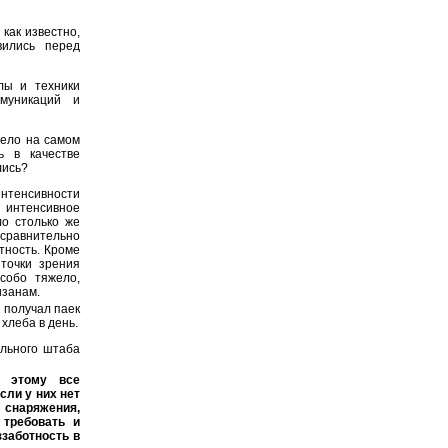
как известно,
вились перед
лы и техники
муникаций и
дело на самом
ь в качестве
лись?
интенсивности
 интенсивное
ло столько же
 сравнительно
тность. Кроме
точки зрения
собо тяжело,
изанам.
 получал паек
хлеба в день.
ального штаба
к этому все
сли у них нет
 снаряжения,
 требовать и
ззаботность в