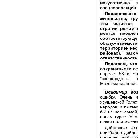
искусственно 
спецпоселенцев. (
Подавляюще
жительства, тр
тем остается 
строгий режим 
местах поселе
соответствую
обслуживаемого
территорией нес
районах), рас
ответственность
Полагаем, чт
сохранять эти с
апреле 53-го э
"всенародного
Максимилианович М
Владимир Ко
ошибку. Очень ч
хрущевской "
отт
народов, и пытаю
бы из нее самой
новом курсе. У м
некая политическ
Действовал алг
неизбежно дойде
периоду пребыва