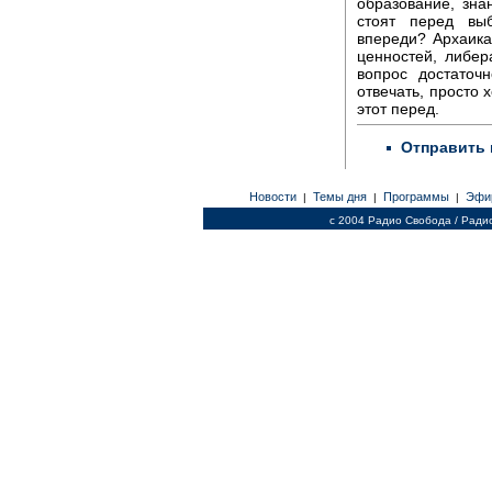
образование, зна
стоят перед вы
впереди? Архаика
ценностей, либер
вопрос достаточ
отвечать, просто х
этот перед.
Отправить 
Новости
Темы дня
Программы
Эфи
|
|
|
c 2004 Радио Свобода / Ради