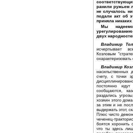
соответствующих
ранили ружьем л
не случалось ни
подали акт об э
приняла никаких
Мы надеемс
урегулированию
двух народносте
Владимир То
исчерпывает в
Козловым "страт
охарактеризовать 
Владимир Коз
насильственных 
счету, с точки 
дисциплинирован
постоянно идут
сообщаются, ка
раздались угрозы
хозяин этого дома
за этим и не посл
выдержать этот, с
Плюс чисто демонс
чеченец-трактори
боятся хоронить 
что ты здесь ли