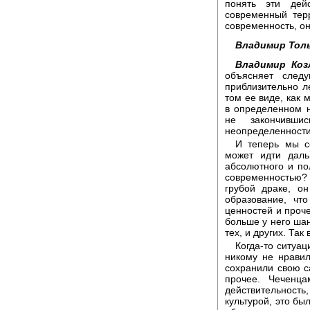
понять эти дей
современный тер
современность, он
Владимир Тол
Владимир Коз
объясняет следу
приблизительно л
том ее виде, как 
в определенном 
не закончивши
неопределенности 
И теперь мы с
может идти даль
абсолютного и по
современностью?
грубой драке, о
образование, чт
ценностей и проче
больше у него шан
тех, и других. Так
Когда-то ситуа
никому не нравил
сохранили свою с
прочее. Чеченц
действительность,
культурой, это бы