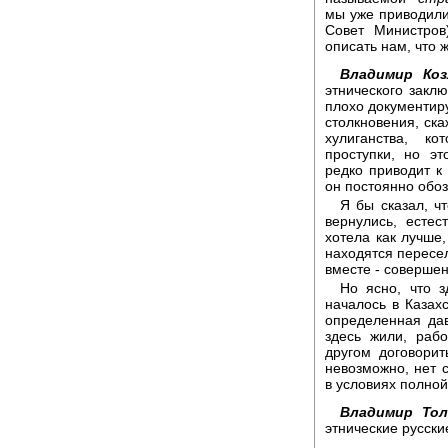
мы уже приводили
Совет Министров
описать нам, что 
Владимир Ко
этнического заклю
плохо документир
столкновения, ска
хулиганства, к
проступки, но э
редко приводит к
он постоянно обоз
Я бы сказал, ч
вернулись, естес
хотела как лучше,
находятся пересел
вместе - соверше
Но ясно, что з
началось в Казахс
определенная дав
здесь жили, раб
другом договорит
невозможно, нет с
в условиях полной
Владимир То
этнические русски