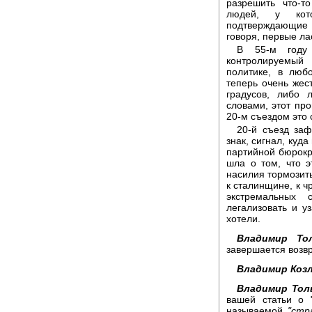
разрешить что-т
людей, у кот
подтверждающие е
говоря, первые ла
В 55-м году 
контролируемый 
политике, в люб
теперь очень жес
градусов, либо 
словами, этот про
20-м съездом это 
20-й съезд заф
знак, сигнал, куд
партийной бюрокр
шла о том, что э
насилия тормозить
к сталинщине, к ч
экстремальных 
легализовать и уз
хотели.
Владимир То
завершается возв
Владимир Коз
Владимир Тол
вашей статьи о 
называемой
"стр