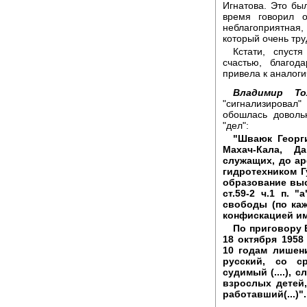
Игнатова. Это был
время говорил о
неблагоприятная
который очень тру
Кстати, спуст
счастью, благо
привела к аналоги
Владимир Т
"сигнализировал
обошлась доволь
"дел":
"Шваюк Георги
Махач-Кала, Д
служащих, до аре
гидротехником Г
образование выс
ст.59-2 ч.1 п. 
свободы (по каж
конфискацией иму
По приговору 
18 октября 1958
10 годам лишени
русский, со с
судимый (....), 
взрослых детей,
работавший(...)".