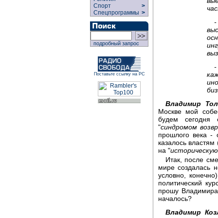
вы
Спорт
>
час
Спецпрограммы
>
-
вы
ос
подробный запрос
ин
вы
ка
Поставьте ссылку на РС
ин
биз
Владимир То
Москве мой собе
будем сегодня 
"
синдромом возв
прошлого века - 
казалось властям 
на "
историческую
Итак, после см
мире создалась н
условно, конечно
политический кур
прошу Владимира 
началось?
Владимир Коз