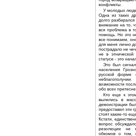
конфликты.
У молодых люде
Одна из таких д
долго разбирался 
внимание на то, ч
вся проблема в т
помощь. Но это н
все понимаем, он
для меня лично до
пострадало не чеч
не в этнической
статусе - это нача
Это был сигнал
населения Грозн
русской форме -
неблагополучии
возможности посла
обо всех притесне
Кто еще к это
вылились в масс
демонстрации был
предоставил эти г
стоят какие-то ещ
Кстати, единствен
вопрос обсуждал
резолюции не п
обкомов о том, 