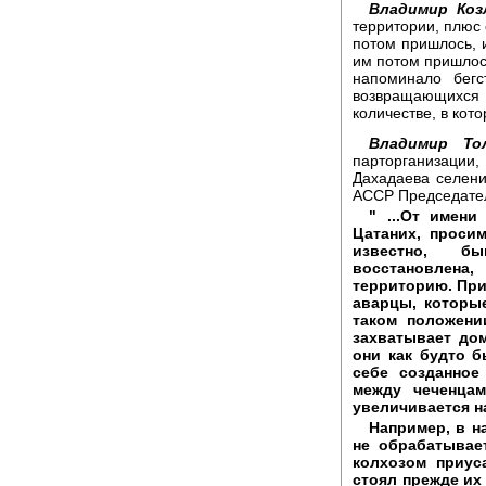
Владимир Коз
территории, плюс 
потом пришлось, 
им потом пришлось
напоминало бегс
возвращающихс
количестве, в кот
Владимир Т
парторганизации,
Дахадаева селени
АССР Председате
" ...От имени
Цатаних, проси
известно, б
восстановлен
территорию. При
аварцы, которы
таком положени
захватывает дом
они как будто б
себе созданное
между чеченца
увеличивается н
Например, в н
не обрабатывае
колхозом приус
стоял прежде их