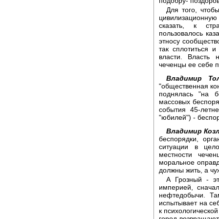
подобру- поздоров
Для того, чтоб
цивилизационную 
сказать, к стр
пользовалось каз
этносу сообществ
так сплотиться и
власти. Власть 
чеченцы ее себе п
Владимир То
"общественная ко
поднялась "на б
массовых беспоря
события 45-летн
"юбилей") - беспор
Владимир Коз
беспорядки, орга
ситуации в цел
местности чечен
моральное оправда
должны жить, а чу
А Грозный - э
империей, сначал
нефтедобычи. Та
испытывает на себ
к психологической
город возвращают