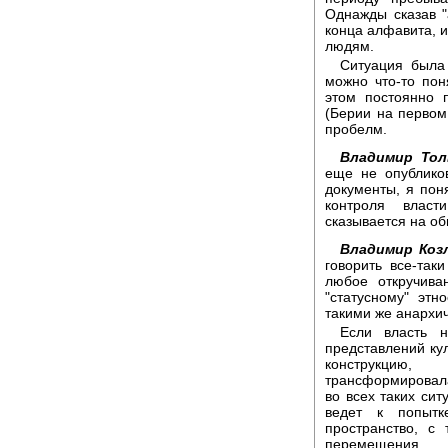
Однажды сказав "а
конца алфавита, и
людям.
Ситуация была 
можно что-то пон
этом постоянно 
(Берии на первом
пробелм.
Владимир То
еще не опублико
документы, я пон
контроля власт
сказывается на об
Владимир Коз
говорить все-так
любое откручива
"статусному" этн
такими же анархи
Если власть 
представлений кул
конструкцию,
трансформировала
во всех таких си
ведет к попытк
пространство, с
перемещения.