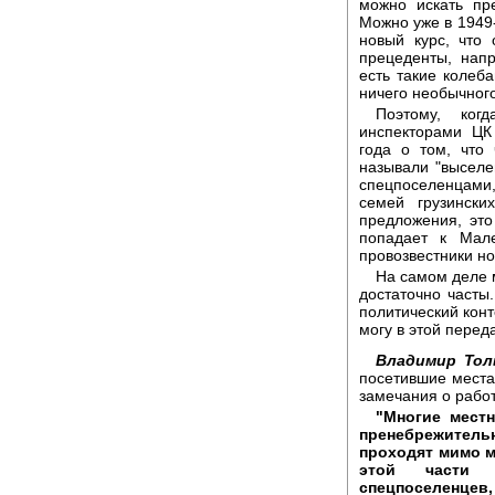
можно искать пр
Можно уже в 1949-
новый курс, что 
прецеденты, нап
есть такие колеб
ничего необычного
Поэтому, ког
инспекторами ЦК
года о том, что 
называли "выселе
спецпоселенцами
семей грузински
предложения, это
попадает к Мале
провозвестники но
На самом деле 
достаточно часты
политический конте
могу в этой перед
Владимир То
посетившие места
замечания о работ
"Многие мест
пренебрежительн
проходят мимо 
этой части 
спецпоселенцев,