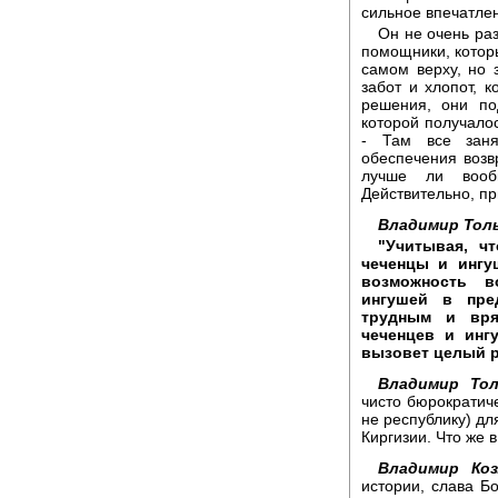
сильное впечатлени
Он не очень раз
помощники, которы
самом верху, но 
забот и хлопот, 
решения, они по
которой получалос
- Там все заня
обеспечения возв
лучше ли вооб
Действительно, пр
Владимир Тол
"Учитывая, ч
чеченцы и ингу
возможность в
ингушей в пре
трудным и вря
чеченцев и инг
вызовет целый р
Владимир То
чисто бюрократич
не республику) дл
Киргизии. Что же 
Владимир Ко
истории, слава Бо