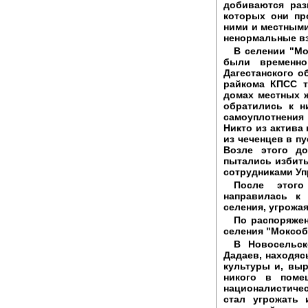
добиваются раз
которых они пр
ними и местными
ненормальные в
В селении "Мо
были временно
Дагестанского о
райкома КПСС т
домах местных ж
обратились к н
самоуплотнения
Никто из актива
из чеченцев в п
Возле этого д
пытались избить
сотрудниками Уп
После этого
направилась к
селения, угрожая
По распоряжен
селения "Моксоб
В Новосельск
Дадаев, находяс
культуры и, вы
никого в поме
националистиче
стал угрожать 