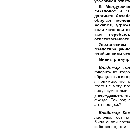
уголовной ответ
В Междурече
"Чкалово" и "
даргинец Асхаб
обругал после
Асхабов, угрож
если чеченцы по
там перебьют
ответственности
Управление
предотвращени
прибывшими чеч
Министр внутр
Владимир То
говорить во втор
обращаюсь к исто
я понимаю, что п
этого не могу, п
них документами,
утверждавшей, чт
съезда. Так вот,
этот процесс?
Владимир Коз
ласточки, тест н
были сняты прежд
собственно, эти