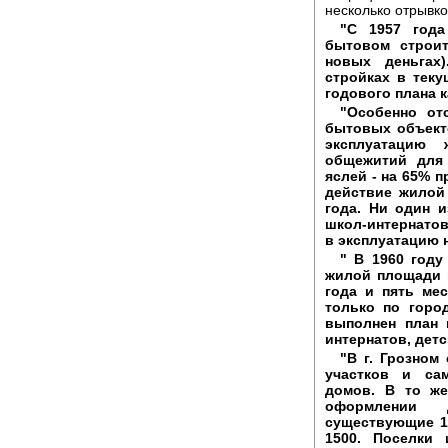
несколько отрывко
"С 1957 год
бытовом строит
новых деньгах
стройках в тек
годового плана 
"Особенно от
бытовых объекто
эксплуатацию
общежитий для 
яслей - на 65% 
действие жилой
года. Ни один 
школ-интернатов
в эксплуатацию н
" В 1960 году
жилой площади и
года и пять мес
только по горо
выполнен план 
интернатов, детс
"В г. Грозном
участков и са
домов. В то ж
оформлении 
существующие 10
1500. Поселки 