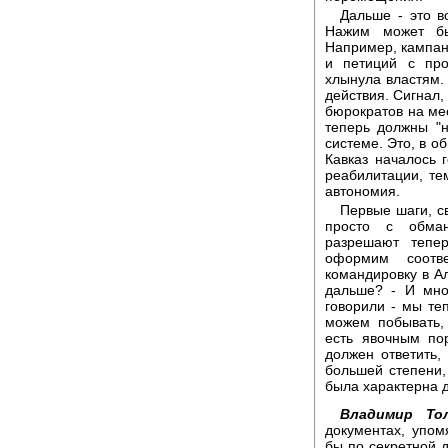
Дальше - это в
Нажим может бы
Например, кампани
и петиций с про
хлынула властям.
действия. Сигнал
бюрократов на мес
теперь должны "н
системе. Это, в о
Кавказ началось
реабилитации, те
автономия.
Первые шаги, с
просто с обман
разрешают тепе
оформим соотве
командировку в Ал
дальше? - И мно
говорили - мы те
можем побывать,
есть явочным по
должен ответить,
большей степени,
была характерна 
Владимир То
документах, упо
бы по секретной 