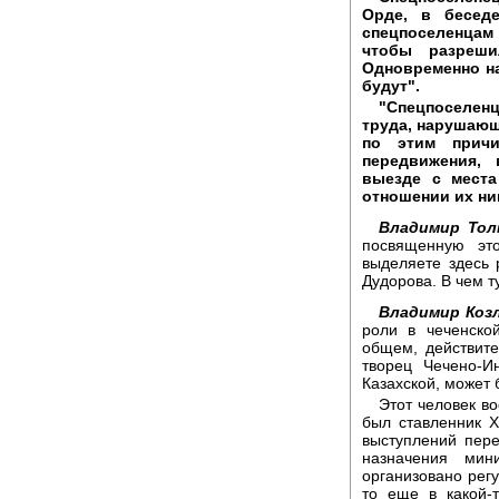
Орде, в бесед
спецпоселенцам
чтобы разреши
Одновременно на
будут".
"Спецпоселен
труда, нарушающ
по этим причи
передвижения,
выезде с места
отношении их ни
Владимир То
посвященную эт
выделяете здесь 
Дудорова. В чем т
Владимир Коз
роли в чеченско
общем, действите
творец Чечено-И
Казахской, может 
Этот человек в
был ставленник Х
выступлений пер
назначения мин
организовано рег
то еще в какой-