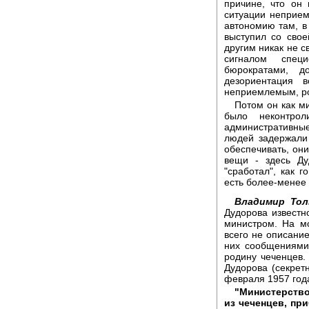
причине, что он
ситуации неприем
автономию там, в 
выступил со сво
другим никак не с
сигналом спец
бюрократами, 
дезориентация 
неприемлемым, ро
Потом он как м
было неконтрол
административные
людей задержали 
обеспечивать, они
вещи - здесь Ду
"сработал", как г
есть более-менее
Владимир То
Дудорова известн
министром. На м
всего не описани
них сообщениями
родину чеченцев.
Дудорова (секретн
февраля 1957 год
"Министерство
из чеченцев, пр