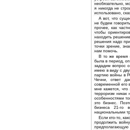
необязательно, мо
я никогда не стро
использовано, ска
А вот, что сущ
не будем говорить
прочее, как част
чтобы ориентиров
находить решение
решения надо при
точки зрение, зн
нам помочь.
В то же время 
была в период, оп
зададим вопрос о
имею в виду с дву
партию войны в Ро
Чечни, ответ д
современной его в
мне кажется, что
терроризм никак 
особенностями тог
это бизнес. Поэ
бизнеса 21-го 
национальными тр
Если кто-то, ка
продолжить войну
предполагающую у