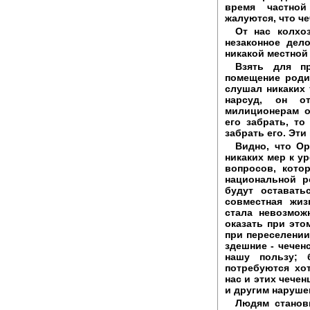
время частной
жалуются, что че
От нас колхо
незаконное дел
никакой местной
Взять для п
помещение роди
слушал никаких 
нарсуд, он от
милиционерам о
его забрать, т
забрать его. Эти
Видно, что Ор
никаких мер к у
вопросов, кото
национальной р
будут оставать
совместная жи
стала невозмож
оказать при это
при переселении
здешние - чечен
нашу пользу; 
потребуются хо
нас и этих чечен
и другим наруше
Людям станови