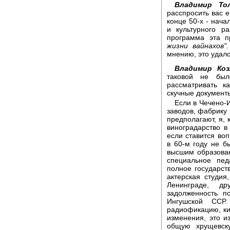
Владимир Т
расспросить вас 
конце 50-х - нача
и культурного р
программа эта 
жизни вайнахов".
мнению, это удал
Владимир Ко
таковой не был
рассматривать к
скучные документы
Если в Чечено-
заводов, фабрику
предполагают, я, 
виноградарство в 
если ставится во
в 60-м году не б
высшим образован
специальное пед
полное государст
актерская студия
Ленинграде, д
задолженность п
Ингушской ССР.
радиофикацию, кин
изменения, это и
общую хрущевск