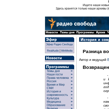
Ищите наши новы
Здесь хранятся только наши архивы (
Эфир Радио Свобода
|
Разница в
RealAudio
WinMedia
Автор и ведущий
Возвращен
Темы дня
>
Наши гости
>
-
Права человека
>
и 
Россия
>
ин
Время и Мир
>
го
СМИ
>
огр
История и
>
современность
>
Культура
>
на
Медицина
>
Образование
>
сво
Религия
>