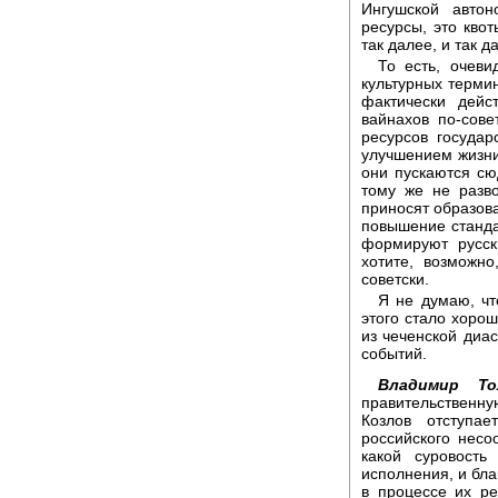
Ингушской авто
ресурсы, это кво
так далее, и так д
То есть, очеви
культурных термин
фактически дейс
вайнахов по-сове
ресурсов государ
улучшением жизни
они пускаются сюд
тому же не разв
приносят образов
повышение станда
формируют русск
хотите, возможн
советски.
Я не думаю, чт
этого стало хоро
из чеченской диас
событий.
Владимир Т
правительственн
Козлов отступае
российского несо
какой суровость
исполнения, и бл
в процессе их ре