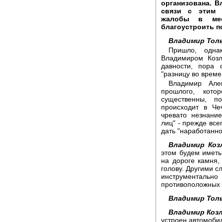
организована. В
связи с этим 
жалобы в мес
благоустроить п
Владимир Тол
Пришло, одна
Владимиром Козл
давности, пора 
"разницу во време
Владимир Але
прошлого, кото
существенны, п
происходит в Ч
чревато незнани
лиц" - прежде все
дать "наработанн
Владимир Коз
этом будем иметь
на дороге камня,
голову. Другими с
инструментальн
противоположных 
Владимир Тол
Владимир Коз
устроен автомобил