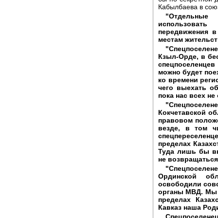
Кабылбаева в сою
"Отдельные
использоват
передвижения в
местам жительства
"Спецпоселене
Кзыл-Орде, в бе
спецпоселенцев
можно будет поех
ко времени реги
чего выехать о
пока нас всех не
"Спецпосел
Кокчетавской об
правовом положе
везде, в том ч
спецпереселенце
пределах Казахс
Туда лишь бы в
не возвращаться
"Спецпоселе
Ординской об
освободили совс
органы МВД. Мы 
пределах Казах
Кавказ наша Род
Спецпоселене