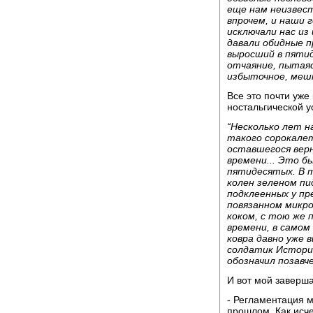
еще нам неизвест
впрочем, и наши 
исключали нас из
давали обидные п
выросший в пяти
отчаяние, пытаяс
избыточное, меш
Все это почти уже
ностальгической у
“Несколько лет н
такого сорокалет
оставшегося верн
времени... Это б
пятидесятых. В т
колен зеленом пи
подклеенных у пр
повязанном микро
коком, с тою же 
времени, в самом
ковра давно уже 
солдатик Истории
обозначил позавче
И вот мой заверш
- Регламентация м
прошлом. Как исче