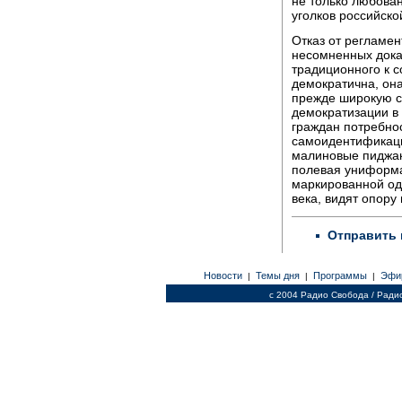
не только любова
уголков российско
Отказ от регламен
несомненных дока
традиционного к 
демократична, она
прежде широкую с
демократизации в 
граждан потребнос
самоидентификаци
малиновые пиджак
полевая униформа 
маркированной од
века, видят опор
Отправить 
Новости
Темы дня
Программы
Эфи
|
|
|
c 2004 Радио Свобода / Ради