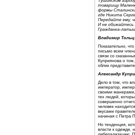
Тушинском аэродр
товарищу Маленк
формы Сталинская
где Никита Серге
Передайте ему, ч
И не обижайтесь 
Гражданка-латыш
Владимир Тольц
Показательно, чт
письмо всем член
связи со сказанны
Куприянова о том,
облик представит
Александр Купри
Дело в том, что вл
император, импера
своими манерами,
тех людей, которы
совершенно отчет
человек находится
вкусами правителе
начиная с Петра П
Но тенденция, кот
власти к одежде, 
либерализацию. П