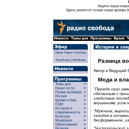
Ищите наши новы
Здесь хранятся только наши архивы (
Эфир Радио Свобода
|
Разница в
RealAudio
WinMedia
Автор и Ведущий
Мода и вла
Темы дня
>
Наши гости
>
"Прежде сего зам
Права человека
>
сделанным с про
Россия
>
следствие после
Время и Мир
>
внушениям, усов н
СМИ
>
История и
>
"Мужчина, вырос
современность
>
сегодня в отчаян
Культура
>
бесформенное, и
Медицина
>
Образование
>
"Чистопольский з
Религия
>