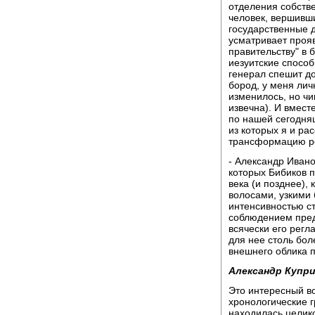
отделения собств
человек, вершивш
государственные д
усматривает проя
правительству" в
иезуитские способ
генерал спешит д
бород, у меня лич
изменилось, но чи
извечна). И вмест
по нашей сегодня
из которых я и р
трансформацию ро
- Александр Иванов
которых Бибиков 
века (и позднее),
волосами, узкими 
интенсивностью ст
соблюдением пред
всячески его рег
для нее столь бо
внешнего облика 
Александр Купри
Это интересный во
хронологические г
находилась целик