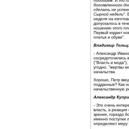
подобием. И то п
богоявленного дн
сделать не успее
Сырной недели"
.
неделя на изготовл
допускалось в теч
ношению этого пла
Первый издает но
платья и обуви".
Владимир Тольц
- Александр Ивано
сосредоточились в
("Власть и мода"),
угодно, "жертвы м
начальства.
Хорошо, Петр ввод
подданные? Как н
начальственную р
Александр Купри
- Это очень интер
власть, а реакция
зрения, гораздо б
именно поступки 
определяют меру т