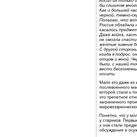
носил их только 
бы слишком много 
Как и большей ча
черной, темно-сер
Полагаю, что впл
Россия обладала 
касалось предмет
Даже война, заст
не смогла спасти
желтые зимние б
С другой сторон
когда я подрос, 
отцом и мной. Че
были, с нашей то
вести бесконечны
носить.
Мало кто даже из 
послевоенного ма
которой стали к т
это трепетное от
заграничного про
мировоззренческо
Понятно, что у мо
у стариков. Первы
х они стали пред
обсуждения и осу