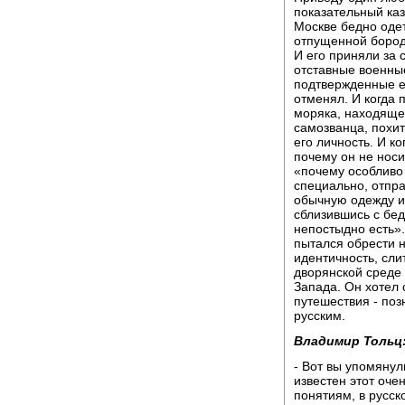
показательный каз
Москве бедно одет
отпущенной бород
И его приняли за 
отставные военны
подтвержденные ег
отменял. И когда 
моряка, находящег
самозванца, похи
его личность. И к
почему он не носи
«почему особливо 
специально, отпра
обычную одежду и 
сблизившись с бед
непостыдно есть»
пытался обрести 
идентичность, сли
дворянской среде 
Запада. Он хотел 
путешествия - по
русским.
Владимир Тольц
- Вот вы упомянул
известен этот оче
понятиям, в русс