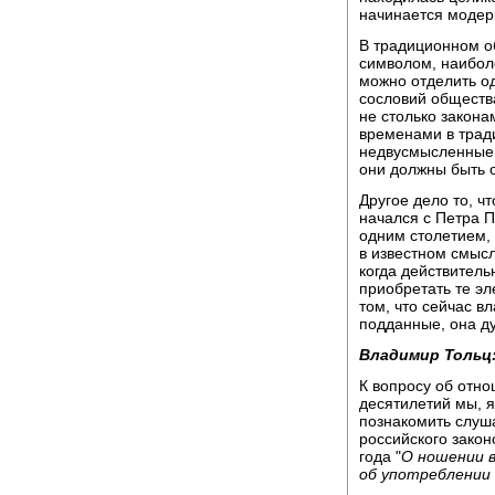
начинается модер
В традиционном о
символом, наибол
можно отделить од
сословий обществ
не столько закона
временами в тра
недвусмысленные 
они должны быть 
Другое дело то, ч
начался с Петра П
одним столетием, 
в известном смысл
когда действитель
приобретать те эл
том, что сейчас вл
подданные, она ду
Владимир Тольц
К вопросу об отн
десятилетий мы, я
познакомить слуша
российского закон
года "
О ношении в
об употреблении 