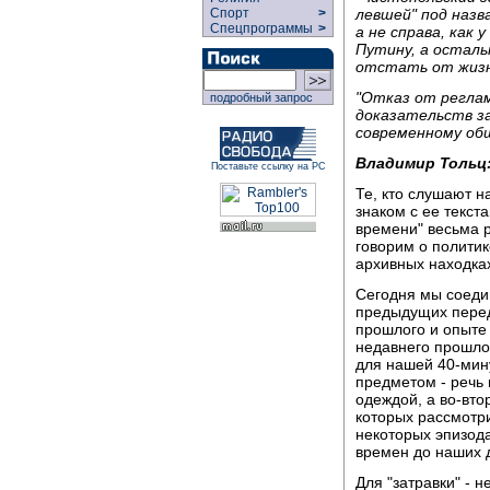
Спорт
>
левшей" под назв
Спецпрограммы
>
а не справа, как
Путину, а осталь
отстать от жизн
"Отказ от регла
подробный запрос
доказательств за
современному общ
Владимир Тольц
Поставьте ссылку на РС
Те, кто слушают н
знаком с ее текст
времени" весьма 
говорим о политик
архивных находках
Сегодня мы соедин
предыдущих перед
прошлого и опыте 
недавнего прошлог
для нашей 40-мин
предметом - речь 
одеждой, а во-вто
которых рассмотри
некоторых эпизода
времен до наших 
Для "затравки" - 