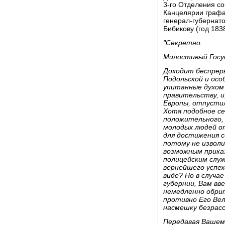
3-го Отделения с
Канцелярии граф
генерал-губернат
Бибикову (год 1838
"Секретно.
Милостивый Госу
Доходит беспреры
Подольской и осо
упитанные духом
правительству, и
Европы, отпустили
Хотя подобное се
положительного,
молодых людей от
для достижения с
потому не извол
возможным прика
полицейским слу
вернейшего успе
виде? Но в случа
губернии, Вам вв
немедленно обрит
противно Его Вел
насмешку безрас
Передавая Вашему