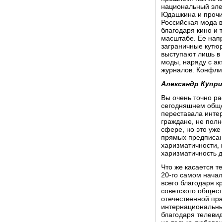
национальный эл
Юдашкина и прочих
Российская мода в
благодаря кино и
масштабе. Ее нап
заграничные кутюр
выступают лишь в 
моды, наряду с а
журналов. Конфли
Александр Купри
Вы очень точно ра
сегодняшнем общест
переставала интер
граждане, не полн
сфере, но это уж
прямых предписан
харизматичности, 
харизматичность д
Что же касается т
20-го самом начал
всего благодаря 
советского общест
отечественной пр
интернациональны
благодаря телеви