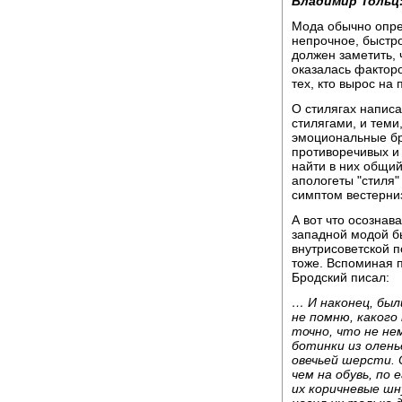
Владимир Тольц
Мода обычно опре
непрочное, быстр
должен заметить, 
оказалась фактор
тех, кто вырос на 
О стилягах напис
стилягами, и теми
эмоциональные бр
противоречивых и
найти в них общий
апологеты "стиля"
симптом вестерни
А вот что осознава
западной модой б
внутрисоветской 
тоже. Вспоминая п
Бродский писал:
… И наконец, был
не помню, какого
точно, что не н
ботинки из олень
овечьей шерсти. 
чем на обувь, по
их коричневые шн