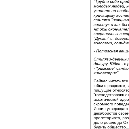
"Трудно себе пре
молодых людей, 
узнаете по особом
кричащему костюм
стиляга "изящны
галстук и как бы
Чтобы окончатель
заграничных сиг
"Дукат" и, довер
волосами, солидн
- Потрясная вещь!
Стиляги-девушки
фигуру. Юбка - с 
- "римские" санд
киноактрис".
Сейчас читать все
юбки с разрезом, 
пишущие относятся
"господствовавше
аскетической идео
скромного поведе
Ионин утверждает 
декабристов своег
пролетариата, раз
дело дошло до Окт
будить общество..