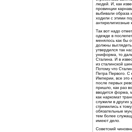
людей. И, как изве
провинции карнава
выбивали образа и
ходили с этими по
антирелигиозные 
Так вот надо отме
одежде в послепет
менялось как бы о
должны выглядеть
утвердился так на
униформа, то дал
Сталина. И в изв
из сталинской шин
Потому что Сталин
Петра Первого. С 
Империи, все это 
после первых рево
пришло, как раз в
вводится форма, м
как наркомат тран
служили в других 
стремились к тому
обязательные мунд
тем более служаще
имеют дело.
Советский чиновни