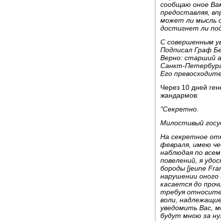
сообщаю оное Вам
предоставляя, вп
может ли мысль с
достигнет ли по
С совершенным у
Подписал Граф Б
Верно: старший 
Санкт-Петербур
Его превосходите
Через 10 дней ге
жандармов:
"Секретно.
Милостивый госу
На секретное от
февраля, имею че
наблюдая по все
повелений, я удо
бороды [jeune Fra
нарушении оного 
касается до проч
требуя относите
воли, надлежащие
уведомить Вас, м
будут мною за н