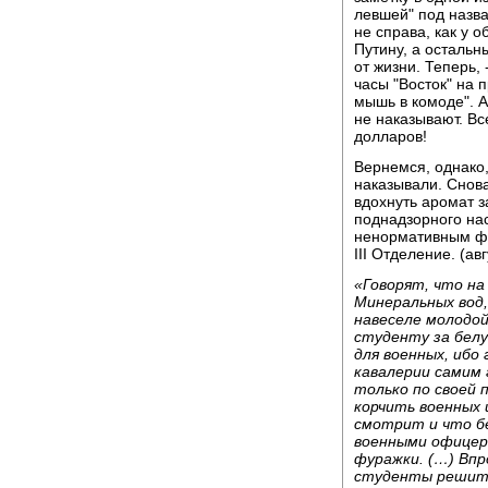
левшей" под назва
не справа, как у 
Путину, а остальн
от жизни. Теперь, 
часы "Восток" на п
мышь в комоде". А
не наказывают. Все
долларов!
Вернемся, однако,
наказывали. Снова
вдохнуть аромат з
поднадзорного на
ненормативным фа
III Отделение. (авг
«Говорят, что на 
Минеральных вод,
навеселе молодой
студенту за белу
для военных, ибо
кавалерии самим 
только по своей 
корчить военных 
смотрит и что бе
военными офицер
фуражки. (…) Впр
студенты решител