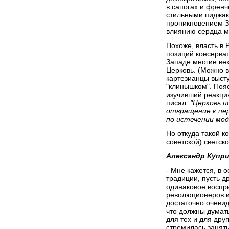
в сапогах и френч
стильными пиджак
проникновением З
влиянию сердца м
Похоже, власть в 
позиций консерва
Западе многие ве
Церковь. (Можно в
картезианцы выст
"клинышком". Поя
изучивший реакци
писал:
"Церковь п
отвращение к пер
по истечении моды
Но откуда такой к
советской) светск
Александр Купри
- Мне кажется, в 
традиции, пусть д
одинаковое воспри
революционеров и 
достаточно очевид
что должны думать
для тех и для дру
стремилась занять