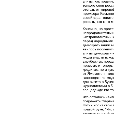
элиты, как правил
тонкого слоя росс
отстать от мирово
премьера Касьяно
своей франтовито
решить, кто кого м
Конечно, на прот
непродолжительные
Экстравагантный к
перед народными 
демократизации мо
явилось послепут
элиты демократиче
моды власти вскор
зарубежных поезд
привозили теперь
кредитах, но и ку
от Ямомото и галс
законодатели моды
для визита в Бук
журналистами в 5 
спецодежде кто то
Что осталось неиз
подражать "первым
Путин носит свои 
правой руке, "Чис
заметку в одной и