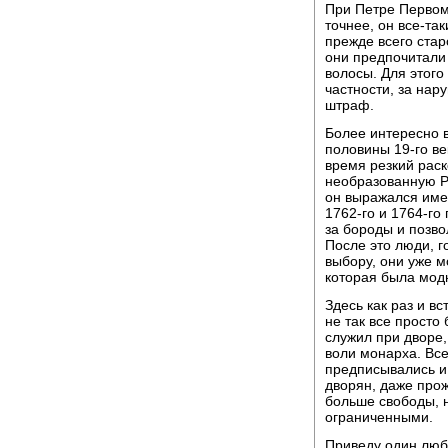
При Петре Первом
точнее, он все-та
прежде всего ста
они предпочитали 
волосы. Для этого
частности, за на
штраф.
Более интересно 
половины 19-го ве
время резкий раск
необразованную Р
он выражался име
1762-го и 1764-го
за бороды и позво
После это люди, 
выбору, они уже 
которая была модн
Здесь как раз и в
не так все просто 
служил при дворе
воли монарха. Вс
предписывались и
дворян, даже прож
больше свободы, 
ограниченными.
Приведу один любо