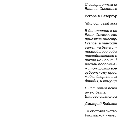
С совершенным п
Вашего Сиятельс
Вскоре в Петербур
"Милостивый гос
В дополнение к о
Ваше Сиятельство
приезжие иностра
France, a тамошн
заметна была стр
прошедшего года
последовавшего о
никто не носит. 
носили подобные 
житомирским вое
губернскому пре
моды, дворяне в 
бороды, и сему п
С истинным почт
имею быть.
Вашего сиятельс
Дмитрий Бибиков
То обстоятельств
Российской импер