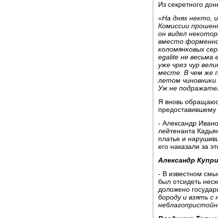
Из секретного доне
«На днях некто, 
Комиссии прошени
он видел некотор
вместо форменно
коломянковых сер
egalite не весьма
уже чрез чур вел
месте. В чем же 
летом чиновники 
Уж не подражате
Я вновь обращаюс
предоставившему 
- Александр Ивано
лейтенанта Кадья
платье и нарушив
его наказали за э
Александр Купри
- В известном смы
был отсидеть неск
доложено государ
бороду и взять с 
неблагопристойн