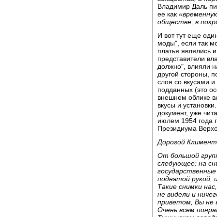
Владимир Даль пи
ее как
«временную
обществе, в покр
И вот тут еще од
моды", если так м
платья являлись 
представители влас
должно", влияли н
другой стороны, п
слоя со вкусами 
подданных (это ос
внешнем облике в
вкусы и установки.
документ, уже чи
июлем 1954 года 
Президиума Верхо
Дорогой Климент
От большой груп
следующее: на сн
государственные
поднятой рукой, и
Такие снимки нас
не видели и ниче
приветом, Вы не 
Очень всем понра