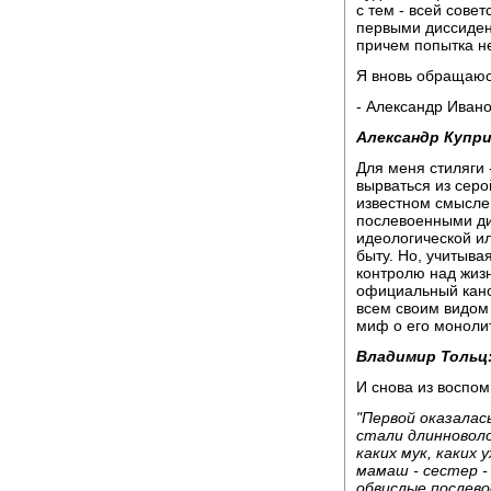
с тем - всей сове
первыми диссидент
причем попытка н
Я вновь обращаюсь
- Александр Ивано
Александр Купри
Для меня стиляги 
вырваться из серо
известном смысле
послевоенными ди
идеологической и
быту. Но, учитыва
контролю над жиз
официальный кано
всем своим видом
миф о его моноли
Владимир Тольц
И снова из воспом
"Первой оказалас
стали длинноволо
каких мук, каких
мамаш - сестер 
обвислые послев