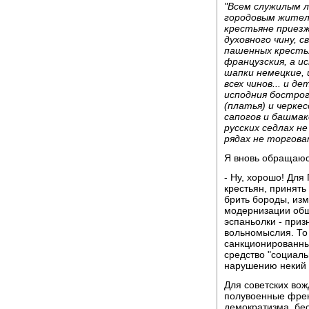
"Всем служилым л
городовым жител
крестьяне приезж
духовного чину, с
пашенных крестья
французския, а и
шапки немецкие, 
всех чинов... и 
исподния бострог
(платья) и черке
сапогов и башмак
русских седлах н
рядах не торгова
Я вновь обращаюс
- Ну, хорошо! Для
крестьян, принять
брить бороды, из
модернизации общ
эспаньолки - при
вольномыслия. То 
санкционированны
средство "социаль
нарушению некий 
Для советских вож
полувоенные френч
демократизма, бе