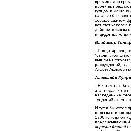
времени или врем
проекты, предпис
купцам и мещанам
которые бы свидет
хорошо сшитом фра
вот этот человек,
действительным с
инциденты, когда
Владимир Тольц
- Процитировав, 
"сталинской шинел
вышли из гоголевс
рассуждений, вых
Акакия Акакиевича!
Александр Купри
- Нет-нет-нет! Ка
этот образ, хотя 
наследник не гого
традиций отношен
И тут я бы хотел 
первым стилистом 
1700-го года он и
предписывающий
верхние длиной по