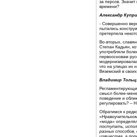
за персов. Значит
времени?
Александр Купри
- Совершенно вер
пытались констру
претерпела некото
Во-вторых, славя
Степан Кадьян, ко
употребляли более
первоосновам рус
модернизировалас
что на улицах их 
Вяземский в своих
Владимир Тольц
Регламентирующие
смысл более-мене
поведение и облик
регулировать? – Н
Обратимся к редк
«Нравоучительному
«мода» определял
поступать, испол
разных способов,
изящества, а пор