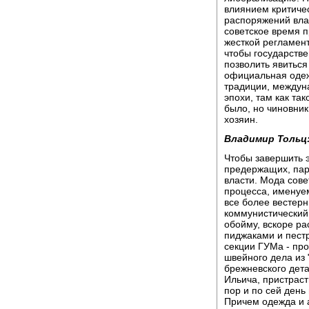
влиянием критичес
распоряжений влас
советское время п
жесткой регламен
чтобы государстве
позволить явиться
официальная одеж
традиции, междуна
эпохи, там как т
было, но чиновник
хозяин.
Владимир Тольц
Чтобы завершить э
предержащих, пар
власти. Мода сове
процесса, именуе
все более вестер
коммунистический
обойму, вскоре ра
пиджаками и пестр
секции ГУМа - пр
швейного дела из 
брежневского дет
Ильича, пристраст
пор и по сей день
Причем одежда и 