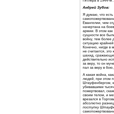
Гитлера в 1944-м..
Андрей Зубов:
Я думаю, что ест
самопожертвование
Евангелии, чем от
начертана на боев
армии. В этом как 
сущности все был
войну, тем более 
ситуацию крайней 
Конечно, нигде в 
не считается, это
шахид, сражающийс
действительно ис
за веру, то он му
пал за веру в бою,
А какая война, ка
людей, при этом 
Штауфенбергом, к
убивавшими тысяч
пожертвовал, ска
своим телом, и м
врезался в Торго
абсолютно разниц
поступку Штауфе
самопожертвовани