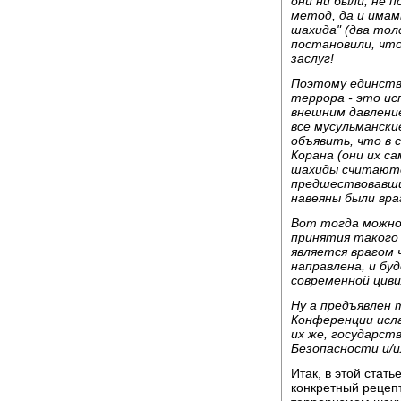
они ни были, не 
метод, да и имам
шахида" (два то
постановили, чт
заслуг!
Поэтому единств
террора - это ис
внешним давлени
все мусульмански
объявить, что в
Корана (они их с
шахиды считаютс
предшествовавши
навеяны были вра
Вот тогда можно
принятия такого 
является врагом 
направлена, и бу
современной циви
Ну а предъявлен
Конференции исла
их же, государст
Безопасности и/и
Итак, в этой ста
конкретный рецеп