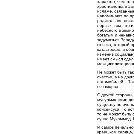
характер, чем-то
христианства в З
исламе, связанны
напоминают, по п
радикальное движе
первых, тем, что и
небесного в земно
богатым и ненавист
задуматься Западу
го века, который 
катастрофе, в общ
изменив социальну
имеет смысл сдела
межцивилизацион
Не может быть так
счастье, а на дру
автомобилей... Так
все взорвет.
С другой стороны,
мусульманские дея
существу не очень
консенсуса. То ес
то не может быть 
сунне Мухаммед. Н
И самое печальное
краешком сердца,