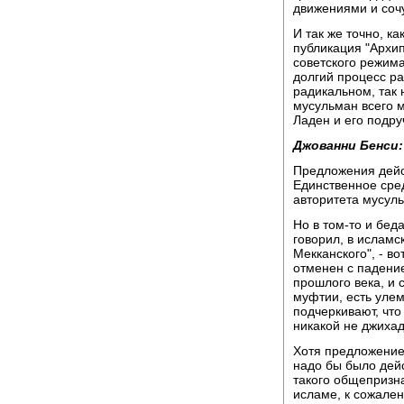
движениями и сочу
И так же точно, к
публикация "Архи
советского режима
долгий процесс ра
радикальном, так
мусульман всего м
Ладен и его подру
Джованни Бенси:
Предложения дейс
Единственное сред
авторитета мусуль
Но в том-то и беда
говорил, в исламс
Мекканского", - в
отменен с падени
прошлого века, и с
муфтии, есть уле
подчеркивают, что
никакой не джихад
Хотя предложение
надо бы было дейс
такого общепризна
исламе, к сожален