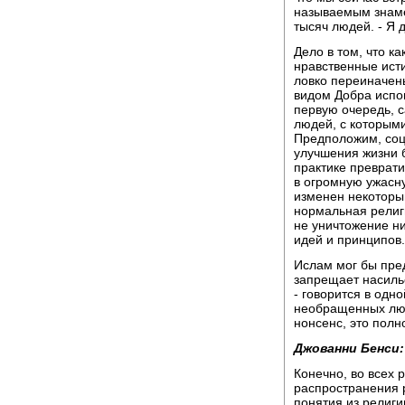
называемым знаме
тысяч людей. - Я 
Дело в том, что ка
нравственные исти
ловко переиначен
видом Добра испов
первую очередь, с
людей, с которыми
Предположим, соц
улучшения жизни б
практике преврати
в огромную ужасну
изменен некоторы
нормальная религ
не уничтожение ни
идей и принципов.
Ислам мог бы пре
запрещает насиль
- говорится в одно
необращенных лю
нонсенс, это пол
Джованни Бенси:
Конечно, во всех 
распространения 
понятия из религи