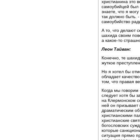
христианина это в
самоубийцей был с
знаете, что я мог
так должно быть. 
самоубийство рад
А то, что делают 
шахида своим пов
а какое-то страш
Леон Тайван:
Конечно, те шахи
жуткое преступлен
Но я хотел бы отм
обладает качество
том, что правая 
Когда мы говорим 
следует хотя бы з
на Клермонском со
ней он призывает 
драматическим об
христианскими пал
христианские свят
богословских сужд
которые санкциони
ситуация прямо пр