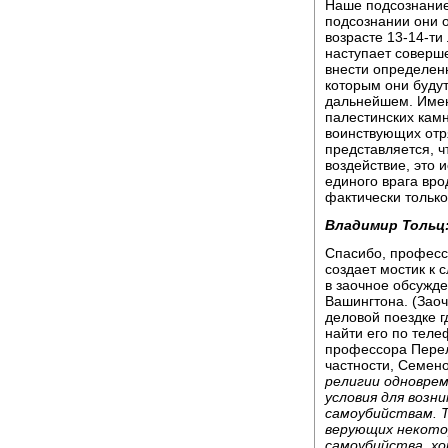
Наше подсознание
подсознании они об
возрасте 13-14-ти 
наступает соверш
внести определен
которым они будут
дальнейшем. Имен
палестинских кам
воинствующих отр
представляется, ч
воздействие, это 
единого врага вро
фактически только
Владимир Тольц
Спасибо, профессо
создает мостик к 
в заочное обсужд
Вашингтона. (Заоч
деловой поездке г
найти его по теле
профессора Перел
частности, Семен
религии одновре
условия для возн
самоубийствам. Т
верующих некото
самоубийства, хо