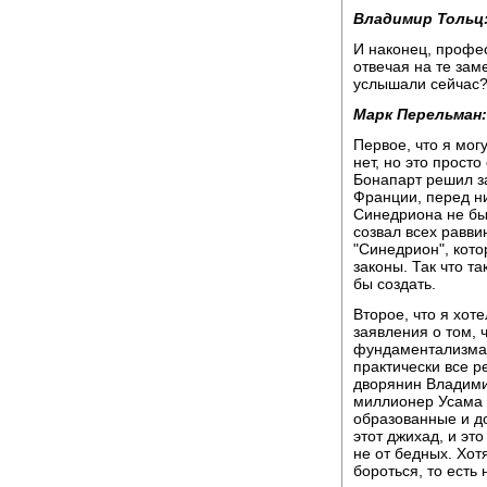
Владимир Тольц
И наконец, профес
отвечая на те за
услышали сейчас
Марк Перельман:
Первое, что я могу
нет, но это просто
Бонапарт решил з
Франции, перед ни
Синедриона не был
созвал всех равви
"Синедрион", кот
законы. Так что т
бы создать.
Второе, что я хоте
заявления о том, 
фундаментализма,
практически все 
дворянин Владимир
миллионер Усама б
образованные и до
этот джихад, и эт
не от бедных. Хот
бороться, то есть