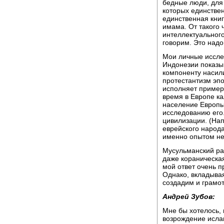
бедные люди, для
которых единстве
единственная книг
имама. От такого 
интеллектуального
говорим. Это надо
Мои личные иссле
Индонезии показыв
компоненту насили
протестантизм эп
исполняет примерн
время в Европе ка
население Европы
исследованию его.
цивилизации. (На
еврейского народ
именно опытом нес
Мусульманский ра
даже кораническая
мой ответ очень п
Однако, вкладывая
создадим и грамот
Андрей Зубов:
Мне бы хотелось, 
возрождение ислам