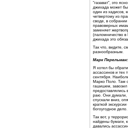
"газават", это ясн
джихада может бы
один из хадисов, 
четвертому из пра
своде, в собрании
правоверных имам
заменяет жертвоп
(паломничество в
джихада это обяза
Так что, видите, 
разнообразным.
Марк Перельман:
Я хотел бы обрат
ассассинов и тех 
сентября. Наиболе
Марко Поло. Там 
гашишем, завозил 
предоставлялись вс
раю. Они думали, 
спускали вниз, оп
краткой экскурсии
богоугодное дело.
Так вот, у террор
найдены бумаги, к
давались ассассина