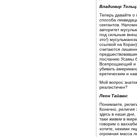
Владимир Тольц
Теперь давайте о
способа ликвидац
сектантов. Напом
авторитет мусульм
под сильным внеш
это!) мусульманск
ссылкой на Коран
считаются лишенн
предшествовавшие
посланию Усамы бе
Всепрощающий и 
убивать американц
еретическим и на
Мой вопрос знаток
реалистичен?
Леон Тайван:
Понимаете, религ
Конечно, религия 
здесь в наши дни,
таки живем в мире
говорим о ваххаби
хотите, некими ли
огромная масса лю