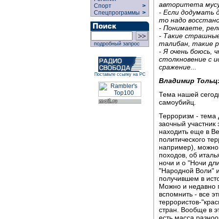
авторитета мусу
Спорт
>
- Если додумать 
Спецпрограммы
>
то надо восстано
- Понимаете, рел
- Такие страшны
талибан, такие 
подробный запрос
- Я очень боюсь,
столкновение с и
сражение...
Поставьте ссылку на РС
Владимир Тольц
Тема нашей сегод
самоубийц.
Терроризм - тема 
заочный участник
находить еще в В
политического тер
например), можно 
походов, об итал
ночи и о "Ночи дл
"Народной Воли" и
получившем в ист
Можно и недавно 
вспомнить - все эт
террористов-"крас
стран. Вообще в э
есть масса разно