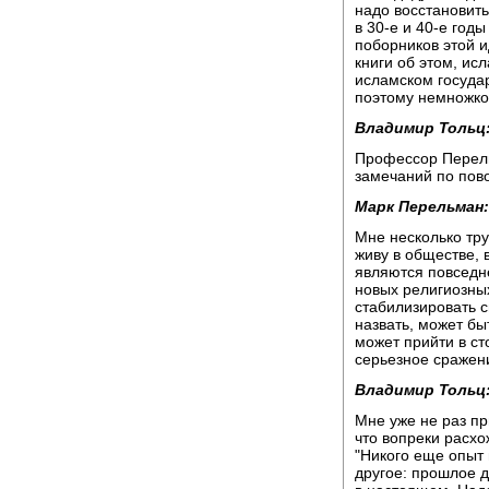
надо восстановить
в 30-е и 40-е год
поборников этой 
книги об этом, ис
исламском государ
поэтому немножко
Владимир Тольц
Профессор Перель
замечаний по пов
Марк Перельман:
Мне несколько тру
живу в обществе, 
являются повседне
новых религиозных
стабилизировать с
назвать, может бы
может прийти в ст
серьезное сражен
Владимир Тольц
Мне уже не раз пр
что вопреки расхо
"Никого еще опыт 
другое: прошлое 