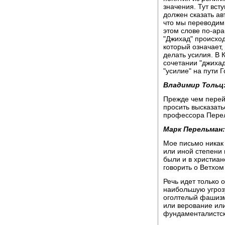
значения. Тут вст
должен сказать авт
что мы переводим 
этом слове по-ара
"Джихад" происход
который означает,
делать усилия. В 
сочетании "джихад
"усилие" на пути 
Владимир Тольц
Прежде чем перей
просить высказать
профессора Пере
Марк Перельман:
Мое письмо никак 
или иной степени 
были и в христиан
говорить о Ветхом
Речь идет только 
наибольшую угроз
оголтелый фашизм,
или верование или
фундаменталистск