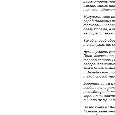
рассмотреть при
именно этого тип
полного подавлен
Мусульманское по
перед Аллахом) п
толкований Коран
славу Ислама, в 
непосредственно 
Такой способ об
то затухая, то сн
Нужно учесть уро
Поло, ассассинов,
террор которых н
беспрецедентные
внука Чингиз-хан
и Запада сломили
такой способ ун
Боролись с ним и
особенности рел
некогда преодоле
хоронились заве
лишало их души д
Но то было в 19-
"политкорректнос