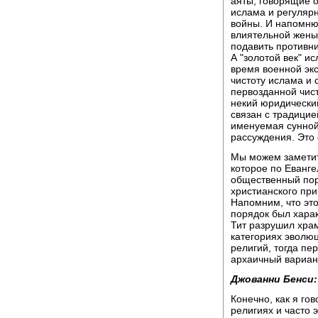
аяты, говорящие о
ислама и регулярн
войны. И напомню
влиятельной жены
подавить противни
А "золотой век" и
время военной экс
чистоту ислама и 
первозданной чист
некий юридически
связан с традицие
именуемая сунной,
рассуждения. Это 
Мы можем заметить
которое по Еванге
общественный поря
христианского при
Напомним, что эт
порядок был харак
Тит разрушил храм
категориях эволюц
религий, тогда пе
архаичный вариан
Джованни Бенси:
Конечно, как я го
религиях и часто 