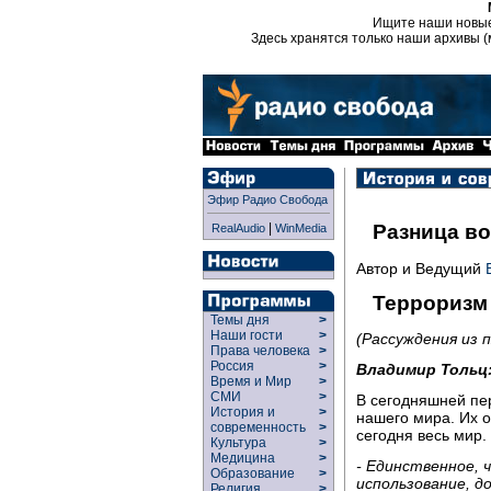
Ищите наши новы
Здесь хранятся только наши архивы (
Эфир Радио Свобода
|
Разница в
RealAudio
WinMedia
Автор и Ведущий
Терроризм
Темы дня
>
Наши гости
>
(Рассуждения из 
Права человека
>
Россия
>
Владимир Тольц
Время и Мир
>
СМИ
>
В сегодняшней пе
История и
>
нашего мира. Их о
современность
>
сегодня весь мир.
Культура
>
Медицина
>
- Единственное, 
Образование
>
использование, д
Религия
>