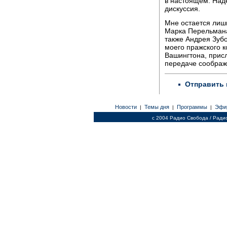
в настоящем. Над
дискуссия.
Мне остается лиш
Марка Перельмана
также Андрея Зубо
моего пражского 
Вашингтона, прис
передаче соображ
Отправить 
Новости
Темы дня
Программы
Эфи
|
|
|
c 2004 Радио Свобода / Ради