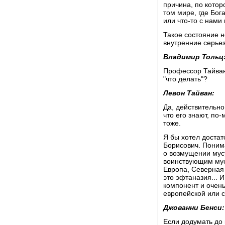
причина, по котор
том мире, где Бог
или что-то с нами
Такое состояние 
внутренние серье
Владимир Тольц
Профессор Тайван,
"что делать"?
Левон Тайван:
Да, действительно
что его знают, по-
тоже.
Я бы хотел достат
Борисович. Поним
о возмущении мус
воинствующим мусу
Европа, Северная 
это эфтаназия... 
компонент и очен
европейской или 
Джованни Бенси:
Если додумать до