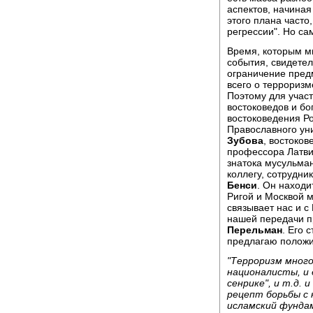
аспектов, начиная
этого плана часто
регрессии". Но са
Время, которым мы
события, свидете
ограничение пред
всего о терроризм
Поэтому для участ
востоковедов и бо
востоковедения Р
Православного ун
Зубова
, востоков
профессора Латви
знатока мусульман
коллегу, сотрудн
Бенси
. Он находи
Ригой и Москвой 
связывает нас и с
нашей передачи п
Перельман
. Его 
предлагаю положит
"Терроризм много
националисты, и 
сенрике", и т.д.
рецепт борьбы с 
исламский фунда