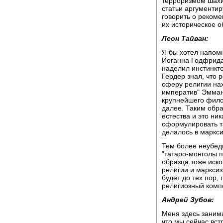
терроризмом шахи
статьи аргументир
говорить о реком
их историческое о
Леон Тайван:
Я бы хотел напом
Иоганна Годфрида 
наделил инстинкто
Гердер знал, что 
сферу религии на
императив" Эмману
крупнейшего фило
далее. Таким обра
естества и это ни
сформулировать та
делалось в маркс
Тем более неубеди
"татаро-монголы п
образца тоже иско
религии и марксиз
будет до тех пор,
религиозный комп
Андрей Зубов:
Меня здесь занима
что мы сейчас вст