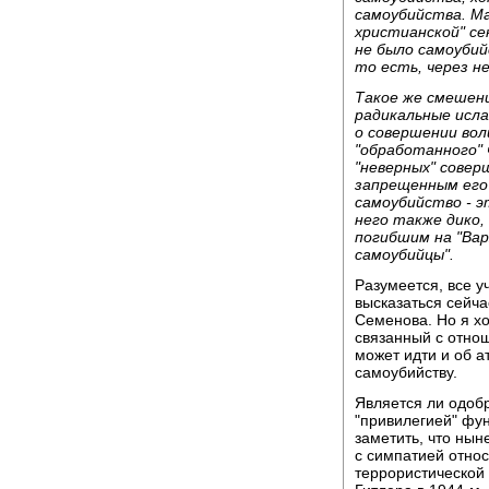
самоубийства. Ма
христианской" се
не было самоубий
то есть, через не
Такое же смешен
радикальные исла
о совершении вол
"обработанного" 
"неверных" совер
запрещенным его 
самоубийство - э
него также дико,
погибшим на "Вар
самоубийцы".
Разумеется, все 
высказаться сейча
Семенова. Но я хо
связанный с отнош
может идти и об а
самоубийству.
Является ли одоб
"привилегией" фу
заметить, что ны
с симпатией относ
террористической