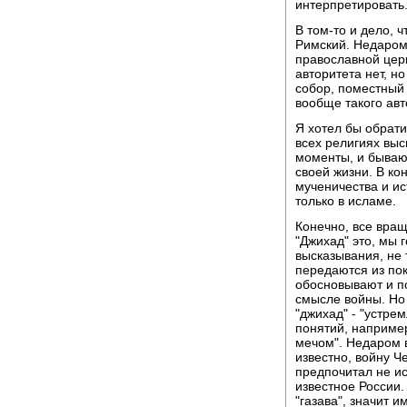
интерпретировать.
В том-то и дело, 
Римский. Недаром 
православной церк
авторитета нет, но
собор, поместный 
вообще такого авт
Я хотел бы обрати
всех религиях вы
моменты, и бывают
своей жизни. В ко
мученичества и и
только в исламе.
Конечно, все вращ
"Джихад" это, мы 
высказывания, не 
передаются из пок
обосновывают и п
смысле войны. Но
"джихад" - "устре
понятий, например
мечом". Недаром в
известно, войну Ч
предпочитал не ис
известное России.
"газава", значит 