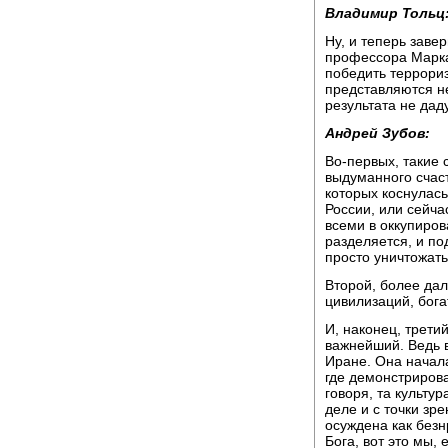
Владимир Тольц
Ну, и теперь зав
профессора Марка
победить террори
представляются н
результата не дад
Андрей Зубов:
Во-первых, такие
выдуманного счаст
которых коснулась
России, или сейча
всеми в оккупиров
разделяется, и по
просто уничтожать
Второй, более дал
цивилизаций, бога
И, наконец, трети
важнейший. Ведь 
Иране. Она начала
где демонстриров
говоря, та культу
деле и с точки зр
осуждена как безн
Бога, вот это мы, 