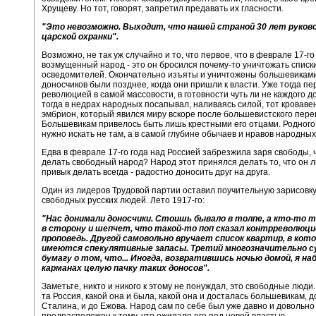
Хрущеву. Но тот, говорят, запретил предавать их гласности.
"Это невозможно. Выходит, что нашей страной 30 лет руков
царской охранки".
Возможно, не так уж случайно и то, что первое, что в феврале 17-го
возмущенный народ - это он бросился почему-то уничтожать списк
осведомителей. Окончательно изъяты и уничтожены большевиками
доносчиков были позднее, когда они пришли к власти. Уже тогда пе
революцией в самой массовости, в готовности чуть ли не каждого д
тогда в недрах народных посапывал, наливаясь силой, тот кроваве
эмбрион, который явился миру вскоре после большевистского пере
Большевикам привелось быть лишь крестными его отцами. Родного
нужно искать не там, а в самой глубине обычаев и нравов народных
Едва в феврале 17-го года над Россией забрезжила заря свободы, 
делать свободный народ? Народ этот принялся делать то, что он 
привык делать всегда - радостно доносить друг на друга.
Один из лидеров Трудовой партии оставил поучительную зарисовк
свободных русских людей. Лето 1917-го:
"Нас донимали доносчики. Стоишь бывало в толпе, а кто-то
в сторону и шепчет, что такой-то поп сказал контрреволюц
проповедь. Другой самовольно вручает список квартир, в кот
имеются спекулятивные запасы. Третий многозначительно су
бумагу о том, что... Иногда, возвратившись ночью домой, я на
карманах целую пачку таких доносов".
Заметьте, никто и никого к этому не понуждал, это свободные люди
та Россия, какой она и была, какой она и досталась большевикам, д
Сталина, и до Ежова. Народ сам по себе был уже давно и довольно