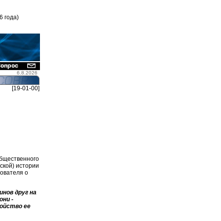
6 года)
6.8.2026
[19-01-00]
общественного
ской) истории
дователя о
инов друг на
они -
войство ее