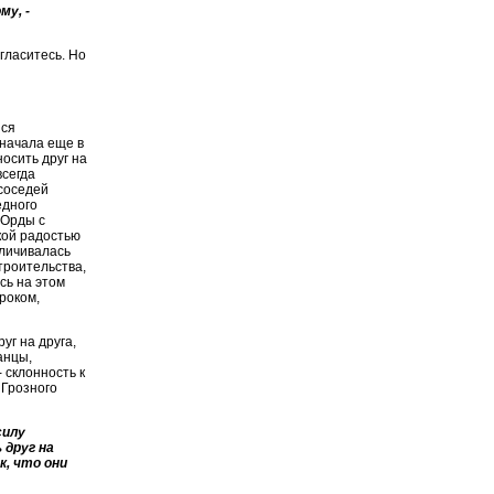
му, -
гласитесь. Но
яся
Сначала еще в
носить друг на
всегда
-соседей
едного
 Орды с
кой радостью
еличивалась
троительства,
сь на этом
роком,
уг на друга,
анцы,
 склонность к
 Грозного
силу
 друг на
к, что они