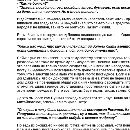
- "Как не боялся?"
- "Знаешь, посадили того, посадили этого, думаешь: если пос
за дело, значит виновен. Но я-то не виновен".
И действительно, каждому было известно - арестовывают кого? - вр
шпионов или вредителей. А каждый знал, что сам-то он не вредител
народа и не шпион, так чего же бояться? Так вот и жили.
Есть область, в которую вклад Ленина недооценен до сих пор. Один
соратников на съезде партии об этом говорил так:
"Ленин нас учил, что каждый член партии должен быть агенто
есть смотреть и доносить, идти на доносительство".
Сейчас уже стало известно, что саму систему агентов-осведомител
разворачивал тоже по прямому приказу его же - Ленина. Как извест
это пережило не только своего создателя, но и всех, кто наследова
посту. Обыденность и повседневность доносов в советские времена
тому, что в занятии этом мало кто видел что-то постыдное. Если о к
догадывались, что он доносчик, то человека из-за этого не переста
дом, даже не прекращали общаться с ним - боялись рассердить, чт
отомстил. Единственное, это старались поосторожнее быть на язык
этом предупреждали. И это все. Таковы были нравы эпохи, таковы 
Да что мы, если сам Пушкин проходил через тот же искус. Когда он 
Михайловское, вспоминал его кучер Петр:
"Опекуны к нему были приставлены из помещиков Рокотов, да
Пещурова-то он хорошо принимал, ну а того, так бывало ска
ко мне тащится, я его когда-нибудь в окошко выброшу"
.
Но ведь из окошка-то никого из "стукачей" не выбрасывал, хотя пон
и зачем к нему постоянно ходят. Принимал доносчика, приглашал ег