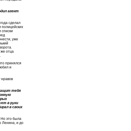
одил агент
 года сделал
и полицейских
 списки
ред
онести, уже
нький
ворота.
 же отца
.
что принялся
любил и
у нравов
 тащит тебя
ионную
орых
ет в руки
бирал в своих
. Но это была
о Ленина, и до