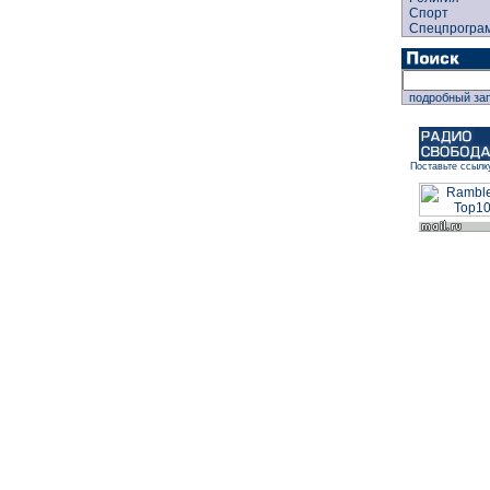
Спорт
Спецпрогра
подробный за
Поставьте ссылк