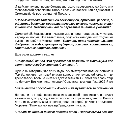
предрасположен к тому, что ожидало его под новой властью.
И действительно, после большевистского переворота, как было и п
февральской революции, многие сразу же поспешили с доносами. Т
Смольный. Из воспоминаний Троцкого:
"Осведомители являлись со всех сторон, приходили рабочие, 
офицеры, дворники, социалистические юнкера, прислуга, жены
чиновников. Некоторые давали серьезные и ценные указания".
Само собой, большевики никак не могли проигнорировать, упустить
народный порыв. Вот телеграмма, подписанная одним из тогдашни
руководителей ЧК Менжинским:
"Принять меры насаждения, осв
фабриках, заводах, центрах губерний, совхозах, кооперативах,
карательных отрядах, деревне".
Еще один документ тех лет:
"Секретный отдел ВЧК предлагает развить до максимума св
агентурно-осведомительный аппарат".
Нужно ли говорить, что призыв доносить встретил полное пониман
Тем более, что при новой власти донос значительно облегчался - д
требовалось вообще никаких доказательств. Об этом писалось отк
по белому. Вот что писал журнал "Советская юстиция" за 1925-й год
"Развивайте способность доноса и не пугайтесь за ложное до
Доносили по злобе, по зависти, из классовой ненависти или в силу
ненависти друг у другу, а часто просто из страха не донести. Вопл
лет и их символом был, конечно, ребенок-герой, ребенок-предатель
Морозов. "Пионерская правда" радостно писала:
"Павлик не щадит никого: попался отец - Павлик выдал его, поп