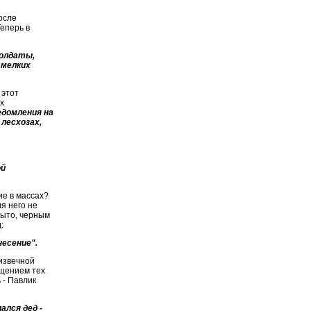
осле
еперь в
солдаты,
 мелких
 этот
х
едомления на
 лесхозах,
ой
ие в массах?
ля него не
рыто, черным
:
несение".
 извечной
ощением тех
 - Павлик
ался дед -