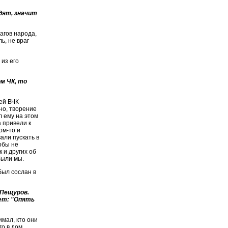
адят, значит
агов народа,
ь, не враг
 из его
м ЧК, то
ей ВЧК
но, творение
л ему на этом
 привели к
ом-то и
вали пускать в
обы не
 и других об
были мы.
был сослан в
 Пещуров.
жет: "Опять
имал, кто они
о в дом,