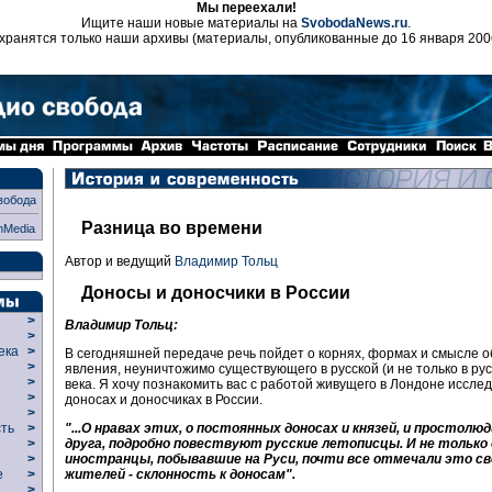
Мы переехали!
Ищите наши новые материалы на
SvobodaNews.ru
.
хранятся только наши архивы (материалы, опубликованные до 16 января 200
вобода
Разница во времени
nMedia
Автор и ведущий
Владимир Тольц
Доносы и доносчики в России
>
Владимир Тольц:
>
века
>
В сегодняшней передаче речь пойдет о корнях, формах и смысле 
>
явления, неуничтожимо существующего в русской (и не только в рус
р
>
века. Я хочу познакомить вас с работой живущего в Лондоне иссле
>
доносах и доносчиках в России.
>
сть
>
"...О нравах этих, о постоянных доносах и князей, и простолюд
>
друга, подробно повествуют русские летописцы. И не только 
>
иностранцы, побывавшие на Руси, почти все отмечали это с
ие
>
жителей - склонность к доносам".
>