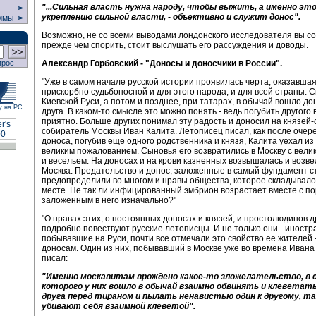
"...Сильная власть нужна народу, чтобы выжить, а именно это
>
укреплению сильной власти, - объективно и служит донос".
ммы
>
Возможно, не со всеми выводами лондонского исследователя вы со
прежде чем спорить, стоит выслушать его рассуждения и доводы.
прос
Александр Горбовский - "Доносы и доносчики в России".
"Уже в самом начале русской истории проявилась черта, оказавша
прискорбно судьбоносной и для этого народа, и для всей страны. 
Киевской Руси, а потом и позднее, при татарах, в обычай вошло до
у на РС
друга. В каком-то смысле это можно понять - ведь погубить другого 
приятно. Больше других понимал эту радость и доносил на князей
собиратель Москвы Иван Калита. Летописец писал, как после очер
доноса, погубив еще одного родственника и князя, Калита уехал из
великим пожалованием. Сыновья его возвратились в Москву с вели
и весельем. На доносах и на крови казненных возвышалась и возв
Москва. Предательство и донос, заложенные в самый фундамент с
предопределили во многом и нравы общества, которое складывало
месте. Не так ли инфицированный эмбрион возрастает вместе с по
заложенным в него изначально?"
"О нравах этих, о постоянных доносах и князей, и простолюдинов др
подробно повествуют русские летописцы. И не только они - иностр
побывавшие на Руси, почти все отмечали это свойство ее жителей -
доносам. Один из них, побывавший в Москве уже во времена Ивана
писал:
"Именно москавитам врождено какое-то зложелательство, в 
которого у них вошло в обычай взаимно обвинять и клеветать
друга перед тираном и пылать ненавистью один к другому, та
убивают себя взаимной клеветой".