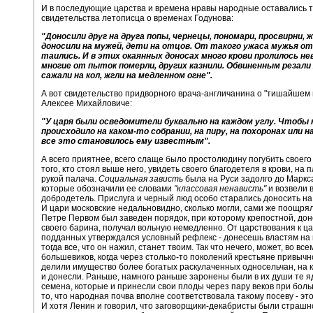
И в последующие царства и времена нравы народные оставались т
свидетельства летописца о временах Годунова:
"Доносили друг на друга попы, чернецы, пономари, просвирни, 
доносили на мужей, дети на отцов. От такого ужаса мужья от
таились. И в этих окаянных доносах много крови пролилось не
многие от пыток померли, других казнили. Обвиненным резали 
сажали на кол, жгли на медленном огне".
А вот свидетельство придворного врача-англичанина о "тишайшем 
Алексее Михайловиче:
"У царя были осведомители буквально на каждом углу. Чтобы 
происходило на каком-то собрании, на пиру, на похоронах или н
все это становилось ему известным".
А всего приятнее, всего слаще было простолюдину погубить своего
того, кто стоял выше него, увидеть своего благодетеля в крови, на п
рукой палача.
Социальная зависть
была на Руси задолго до Маркс
которые обозначили ее словами
"классовая ненависть"
и возвели 
добродетель. Прислуга и черный люд особо старались доносить на 
И цари московские недальновидно, сколько могли, сами же поощрял
Петре Первом был заведен порядок, при которому крепостной, до
своего барина, получал вольную немедленно. От царствования к ц
подданных утверждался условный рефлекс - донесешь властям на к
тогда все, что он нажил, станет твоим. Так что нечего, может, во все
большевиков, когда через столько-то поколений крестьяне привычн
делили имущество более богатых раскулаченных односельчан, на 
и донесли. Раньше, намного раньше заронены были в их души те 
семена, которые и принесли свои плоды через пару веков при боль
то, что народная почва вполне соответствовала такому посеву - эт
И хотя Ленин и говорил, что заговорщики-декабристы были страшн