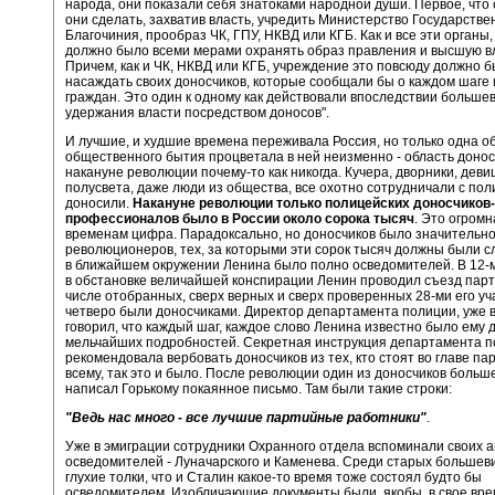
народа, они показали себя знатоками народной души. Первое, что
они сделать, захватив власть, учредить Министерство Государстве
Благочиния, прообраз ЧК, ГПУ, НКВД или КГБ. Как и все эти органы
должно было всеми мерами охранять образ правления и высшую в
Причем, как и ЧК, НКВД или КГБ, учреждение это повсюду должно 
насаждать своих доносчиков, которые сообщали бы о каждом шаге 
граждан. Это один к одному как действовали впоследствии больше
удержания власти посредством доносов".
И лучшие, и худшие времена переживала Россия, но только одна о
общественного бытия процветала в ней неизменно - область донос
накануне революции почему-то как никогда. Кучера, дворники, деви
полусвета, даже люди из общества, все охотно сотрудничали с пол
доносили.
Накануне революции только полицейских доносчиков-
профессионалов было в России около сорока тысяч
. Это огромн
временам цифра. Парадоксально, но доносчиков было значительно
революционеров, тех, за которыми эти сорок тысяч должны были с
в ближайшем окружении Ленина было полно осведомителей. В 12-м
в обстановке величайшей конспирации Ленин проводил съезд парти
числе отобранных, сверх верных и сверх проверенных 28-ми его уч
четверо были доносчиками. Директор департамента полиции, уже в
говорил, что каждый шаг, каждое слово Ленина известно было ему 
мельчайших подробностей. Секретная инструкция департамента 
рекомендовала вербовать доносчиков из тех, кто стоят во главе па
всему, так это и было. После революции один из доносчиков больш
написал Горькому покаянное письмо. Там были такие строки:
"Ведь нас много - все лучшие партийные работники"
.
Уже в эмиграции сотрудники Охранного отдела вспоминали своих а
осведомителей - Луначарского и Каменева. Среди старых большев
глухие толки, что и Сталин какое-то время тоже состоял будто бы
осведомителем. Изобличающие документы были, якобы, в свое вр