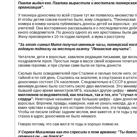
Павлик выдал его. Павлика вырастила и воспитала пионерская
организация".
У пионера-доносчика по всей стране тут же появилось множество 
И чтобы детям совсем понятно было, кому следовать, "Пионерская 
номера в номер начала публиковать доносы детей на взрослых - р
учителей. Она восторженно рассказывала и о последователях доб
юного осведомителя. По доносу одного из них арестованы были дв
Жену приговорили к 10-ти годам лагерей, а мужа к расстрелу.
"За этот сигнал Митя получил именные часы, пионерский кос
годовую подписку на местную газету "Ленинские внучата".
Читатели, дети и взрослые, завалили редакцию письмами, где вос
поздравляли героя. Простые люди в массе своей искренне почитал
своими героями, и при случае сами были не прочь донести.
Сколько было осведомителей при Сталине и сколько после него, о
тайной и по сей день. Ссылаясь на аналогию, в соцстранах в штат
доносчиках состоял 1% населения. Следовательно в СССР в донос
минимум должно было состоять около двух миллионов. Это минимум
бывший одно время министром МГБ, называл другую цифру -
окол
миллионов осведомителей, как платных, так и тех, кто "стучал п
сердца".
Некоторые называют еще большую цифру - один доносчик
взрослых. Впрочем, правды, наверное, нам не узнать никогда, да и
каких чувствах к народу и его истории способна она, эта правда, на
Чтобы не писали сейчас задним числом, мне кажется, в те годы у 
страха в адрес доносчиков не было никакого.
Говорю потому, что сам жил в те годы и хорошо помню их.
У Сергея Михалкова как-то спросили о том времени: "Ты боялся
отвечал он, - не боялся".