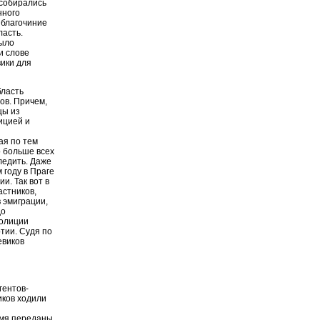
 собирались
нного
, благочиние
ласть.
было
и слове
вики для
бласть
ов. Причем,
цы из
ицией и
ая по тем
 больше всех
ледить. Даже
 году в Праге
и. Так вот в
астников,
 эмиграции,
до
полиции
ртии. Судя по
евиков
гентов-
иков ходили
емя переданы