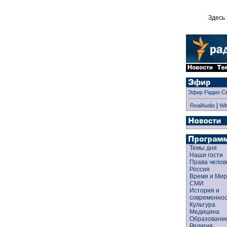
Здесь 
Эфир Радио С
|
RealAudio
Wi
Темы дня
Наши гости
Права чело
Россия
Время и Ми
СМИ
История и
современно
Культура
Медицина
Образован
Религия