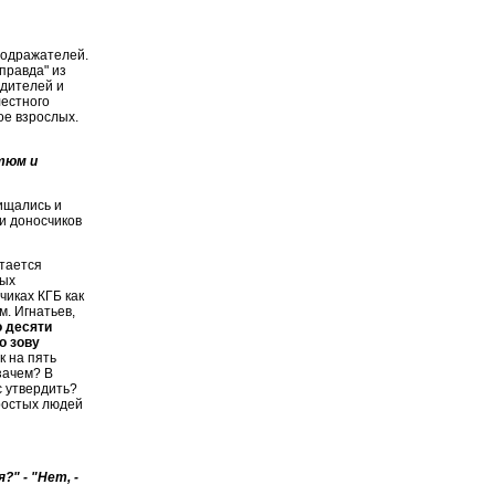
подражателей.
правда" из
одителей и
лестного
ое взрослых.
тюм и
хищались и
и доносчиков
стается
ных
чиках КГБ как
. Игнатьев,
о десяти
о зову
 на пять
 зачем? В
с утвердить?
простых людей
?" - "Нет, -