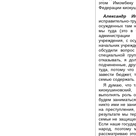
этом Имомбеку 
Федерации киокуш
Александр И
исправительно-тр
осужденных там н
мы туда (это в 
администрации
учреждения, с ос
начальник учрежде
обсудили вопрос
специальной гру
отказывать, я д
подчиненные, друз
туда, потому что
завести бюджет, 
семью содержать.
Я думаю, что т
киокушиновский
выполнять роль о
будем заниматься
никто ими не зани
на преступления,
результате мы те
семьи не защищен
Если наше государ
народ, поэтому 
рассматриваю это