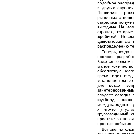
подобное распред
и других европей
Появились рекл
рыночные отношен
старались получит
выгодные. Не мог
странах, которы
жребием! Несом
цивилизованные 
распределению те
Теперь, когда 
неплохо разрабо
Кажется, совсем 
малое количество
абсолютную неспо
время идет, фед
установил тесные
уже встает во
заинтересованны
владеет сегодня
футболу, хоккею
международные ту
я что-то упуст
круглогодичный к
простите за не о
простые события, 
Вот окончательн
лыжники, биатлони