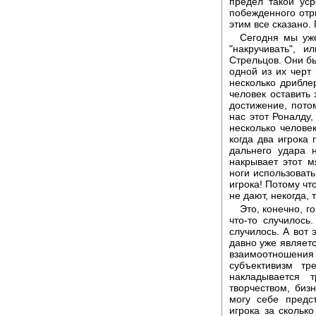
предел такой ус
побежденного отры
этим все сказано.
Сегодня мы уже
"накручивать", 
Стрельцов. Они б
одной из их черт 
несколько дрибле
человек оставить 
достижение, пото
нас этот Роналду,
несколько челове
когда два игрока 
дальнего удара 
накрывает этот 
ноги использовать
игрока! Потому чт
не дают, некогда, 
Это, конечно, г
что-то случилось
случилось. А вот 
давно уже являет
взаимоотношения 
субъективизм тр
накладывается 
творчеством, би
могу себе предс
игрока за сколько