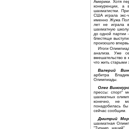
Америки. Хотя пе
конкуренции, а 
шахматистки. При
США играла экс-
именно Жужа Полг
лет не играла 
шахматную школу.
до одной партии -
блестяще выступи
произошло впервы
Итоги Олимпиад
анализа. Уже се
вмешательство в 
что жить старыми 
Валерий Вино
арбитра Влади
Олимпиады.
Олег Винокуро
прессы: спорт" м
шахматных олимп
конечно, не мо
понадобилась бы
сейчас сообщим.
Дмитрий Мор
шахматная Олимп
"Турнир наций".