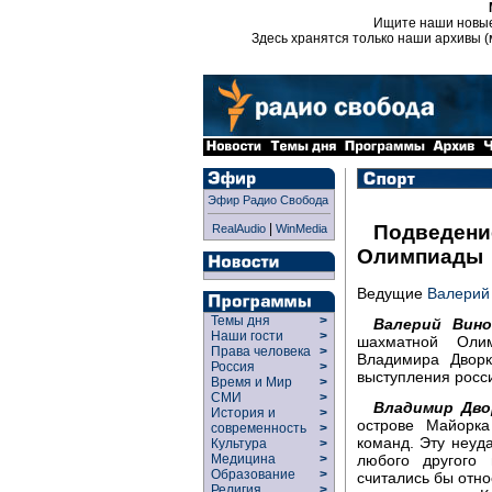
Ищите наши новы
Здесь хранятся только наши архивы (
Эфир Радио Свобода
|
Подведени
RealAudio
WinMedia
Олимпиады
Ведущие
Валерий
Темы дня
>
Валерий Вино
Наши гости
>
шахматной Олим
Права человека
>
Владимира Дворк
Россия
>
выступления росс
Время и Мир
>
СМИ
>
Владимир Дво
История и
>
острове Майорка
современность
>
команд. Эту неуд
Культура
>
любого другого
Медицина
>
Образование
>
считались бы отно
Религия
>