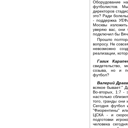
Оборудование на
футболистов. Мы
директоров стадио
это? Ради болель
- поддержка УЕФ
Москвы изложит
уверяю вас, они 
подключил бы Вяче
Прошло полтора
вопросу. Не совсе
невозможно соз
реализации, котор
Гагик Карапе
свидетельство, 
созыва, но и по
футбол?
Валерий Драга
всякое бывает:" Д
Во-вторых, 1:7 -
настолько сблизил
того, гранды они 
Сегодня футбол и
"Фиорентины" или
ЦСКА - и скорос
подготовки игрок
человека сегодн