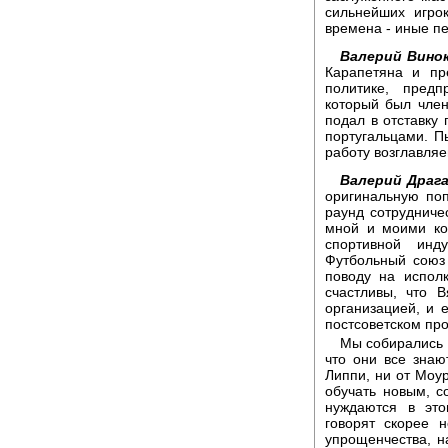
сильнейших игро
времена - иные пе
Валерий Винок
Карапетяна и пр
политике, предп
который был член
подал в отставку
португальцами. П
работу возглавля
Валерий Драга
оригинальную поп
раунд сотрудничес
мной и моими ко
спортивной инд
Футбольный союз 
поводу на исполк
счастливы, что 
организацией, и 
постсоветском пр
Мы собирались 
что они все знаю
Липпи, ни от Моур
обучать новым, с
нуждаются в это
говорят скорее 
упрощенчества, н