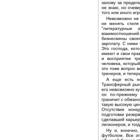
захожу за предел
не знаю, но очеви
того или иного игр
Невозможно не 
не менять стиля
"литературные 
взаимоотношений
бизнесмены свое
зарплату. С ними 
Это господа, кот
имеют и свои прав
и восприятие тр
человека, который
это тоже вопрос в
тренеров, и тепер
А еще есть н
Трансферный рыно
его невозможно ку
он по-прежнему 
граничит с обмано
такую высокую це
Отсутствие конк
подготовки резерв
сделавший карьеру
легионеров, и тогд
Ну и, конечно,
футболом. Все эт