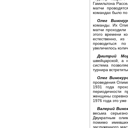
Гамильтона Рассе
матчи проводятс
командах было по 
Олег Винокур
команды. Их Оли
матчи проходили н
этого времени к
естественно, из
проводиться по
увеличилось колич
Дмитрий Мор
швейцарской, а 
система позволя
турнира встретить
Олег Винокур
проведения Олимп
1931 года прох
периодичности 
женщины соревнов
1976 года это уже
Валерий Винок
весьма серьезн
Двукратным олим
помимо имевши
заслуженного мас