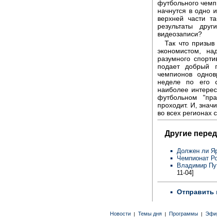
футбольного чемпи
начнутся в одно 
верхней части т
результаты дру
видеозаписи?
Так что призыв
экономистом, на
разумного спорти
подает добрый 
чемпионов одно
неделе по его 
наиболее интере
футбольном "пра
проходит. И, знач
во всех регионах 
Другие перед
Должен ли Яр
Чемпионат Р
Владимир Пу
11-04]
Отправить 
Новости
Темы дня
Программы
Эфи
|
|
|