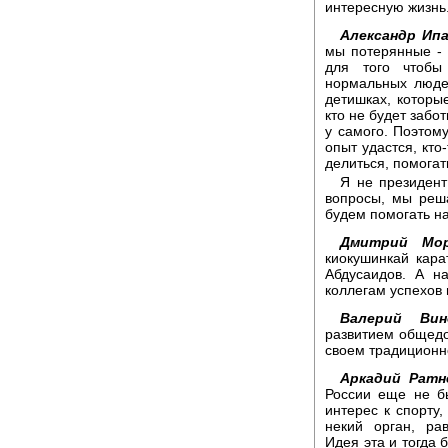
интересную жизнь
Александр Ип
мы потерянные - 
для того чтобы
нормальных люде
детишках, которые
кто не будет забо
у самого. Поэтом
опыт удастся, кто
делиться, помогат
Я не президент
вопросы, мы реш
будем помогать н
Дмитрий Мор
киокушинкай кар
Абдусаидов. А н
коллегам успехов 
Валерий Вино
развитием общедо
своем традиционн
Аркадий Ратн
России еще не б
интерес к спорту,
некий орган, ра
Идея эта и тогда 