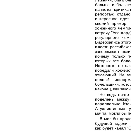
больше и больше
начнется критика
репортаж отдано
интересное идет
свежий пример.
хоккейного чемпи
встречу "Авангард
регулярного чем
Видеозапись этого
к чести российско
завоевывает поз
почему только т
которых все боле
Интернете не сл
победили хоккеис
желающий. Не вер
полный информ
болельщики, котор
наконец, как зако
Но ведь ничто
поделены между 
параллельно. Кто-
А уж истинные г
мачта, могли бы п
Я мог бы продо
будущей недели, 
как будет канал "