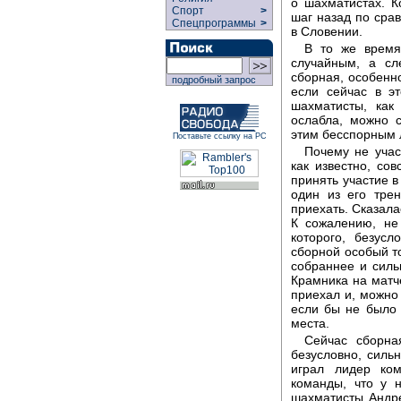
о шахматистах. 
Спорт
>
шаг назад по сра
Спецпрограммы
>
в Словении.
В то же время 
случайным, а сл
сборная, особенн
подробный запрос
если сейчас в э
шахматисты, как
ослабла, можно 
этим бесспорным 
Поставьте ссылку на РС
Почему не учас
как известно, со
принять участие в
один из его тре
приехать. Сказала
К сожалению, не
которого, безус
сборной особый то
собраннее и силь
Крамника на матче
приехал и, можно 
если бы не было 
места.
Сейчас сборна
безусловно, сильн
играл лидер ко
команды, что у 
шахматисты Андре