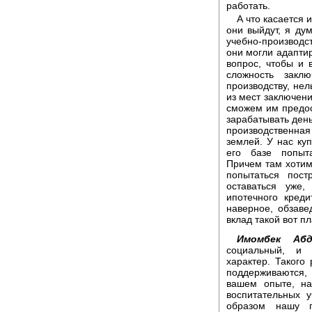
работать.
А что касается 
они выйдут, я ду
учебно-производс
они могли адапти
вопрос, чтобы и 
сложность закл
производству, нел
из мест заключения
сможем им предос
зарабатывать день
производственна
землей. У нас ку
его базе попыта
Причем там хотим
попытаться пост
оставаться уже
ипотечного кред
наверное, обзаве
вклад такой вот п
Имомбек Аб
социальный, и 
характер. Такого
поддерживаются,
вашем опыте, на
воспитательных 
образом нашу п