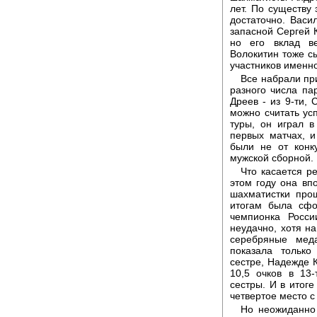
лет. По существу 
достаточно. Васи
запасной Сергей К
но его вклад в
Волокитин тоже с
участников именно
Все набрали при
разного числа пар
Дреев - из 9-ти, 
можно считать ус
туры, он играл в
первых матчах, и
были не от конк
мужской сборной.
Что касается р
этом году она вп
шахматистки про
итогам была сфо
чемпионка Росси
неудачно, хотя 
серебряные мед
показала только
сестре, Надежде 
10,5 очков в 13
сестры. И в итог
четвертое место с
Но неожиданно