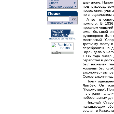
дивизионе. Напомн
Спорт
>
под руководство
Спецпрограммы
>
позволения, учиты
но специалистом е
А вот в совет
подробный запрос
немного. В 1936
прошлом чешский 
имел большой оп
руководство был 
Поставьте ссылку на РС
московский "Спар
третьему месту 
переброшен на др
Здесь дела у нег
1936 года питер
отработал в должн
был назначен гла
команды был слабы
закономерным рез
Союзе закончилас
Почти одновре
Лимбек. Он усп
"Локомотиве". Пр
- в стране начал
небезопасным для
Николай Старо
нападающем сбо
сослан в Казахст