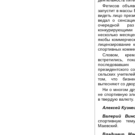
Фетисов объяв
запустит в массы
видеть лицо през
ведал о сенсаци
очередной ра
конкурирующими 
несколько месяц
якобы коммерческ
лицензирование к
спортивных комме
Словом, крем
встретились, п
последовавших
президентского с
сельских учителе
том, что бизне
вытесняют со двор
Ни о многом др
не спортивную эли
в твердую валюту.
Алексей Кузне
Валерий Вино
спортивную тем
Маевский.
Владимир Мае