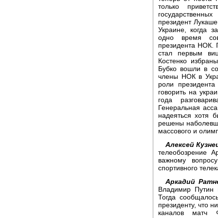
только приветс
государственных
президент Лукаше
Украине, когда 
одно время со
президента НОК. 
стал первым виц
Костенко избран
Бубко вошли в со
члены НОК в Укра
роли президента
говорить на украи
года разговари
Генеральная асс
надеяться хотя 
решены наболевш
массового и олимп
Алексей Кузне
телеобозрение А
важному вопросу
спортивного теле
Аркадий Ратн
Владимир Путин 
Тогда сообщалос
президенту, что н
каналов матч 