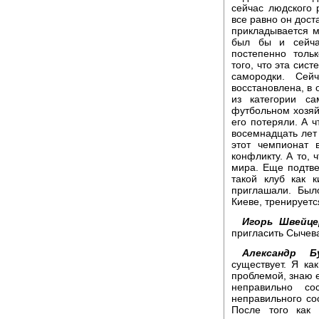
сейчас людского 
все равно он дост
прикладывается м
был бы и сейча
постепенно толь
того, что эта сис
самородки. Сей
восстановлена, в 
из категории са
футбольном хозяй
его потеряли. А ч
восемнадцать лет 
этот чемпионат 
конфликту. А то, 
мира. Еще подтве
такой клуб как 
приглашали. Был
Киеве, тренируетс
Игорь Швейце
пригласить Сычев
Александр Бу
существует. Я ка
проблемой, знаю е
неправильно со
неправильного со
После того как 