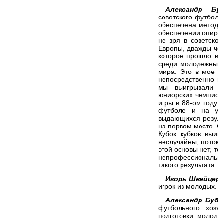
Александр Бу
советского футбо
обеспечена методи
обеспечении опир
не зря в советс
Европы, дважды 
которое прошло в
среди молодежны
мира. Это в мое 
непосредственно 
мы выигрывали
юниорских чемпио
игры в 88-ом год
футболе и на у
выдающихся резу
на первом месте. 
Кубок кубков выи
неслучайны, потом
этой основы нет, т
непрофессиональ
такого результата.
Игорь Швейце
игрок из молодых.
Александр Буб
футбольного хо
подготовки молод