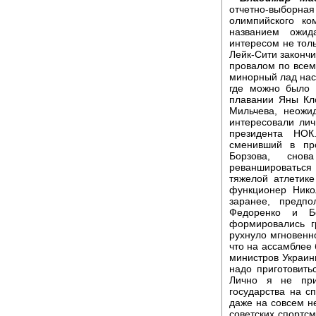
отчетно-выборн
олимпийского к
названием ожид
интересом не тол
Лейк-Сити законч
провалом по всем
минорный лад нас
где можно было 
плавании Яны Кл
Мильчева, неожи
интересовали лич
президента НО
сменивший в пр
Борзова, снов
реваншироватьс
тяжелой атлетик
функционер Нико
заранее, предпо
Федоренко и Бо
формировались г
рухнуло мгновенн
что на ассамблее 
министров Украин
надо приготовить
Лично я не при
государства на с
даже на совсем н
советских спортс