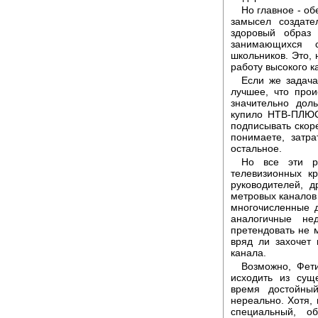
Но главное - о
замысел создате
здоровый образ 
занимающихся 
школьников. Это, 
работу высокого к
Если же задача
лучшее, что прои
значительно дол
купило НТВ-ПЛЮС
подписывать скоре
понимаете, затр
остальное.
Но все эти р
телевизионных к
руководителей, д
метровых каналов 
многочисленные 
аналогичные не
претендовать не м
вряд ли захочет
канала.
Возможно, Фети
исходить из сущ
время достойны
нереально. Хотя,
специальный, о