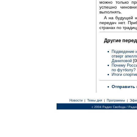
можно только пр
успешно чиновни
выполнять.
А на будущей н
передач нет. При
странах по традиц
Другие перед
Подведение и
отверг апелл
Даниловой
[0
Почему Росси
по футболу? 
Итоги спорти
Отправить 
Новости
Темы дня
Программы
Эфи
|
|
|
c 2004 Радио Свобода / Ради