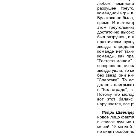
любом чемпиона
разрушен треуг
командной игры в 
Булатова не было,
время. И в этом 
этом треугольни
достаточно высоко
был разрушен, и н
практически рухн
звезды определ
команде нет таки
команды, как пра
"Ростсельмашем"
совершенно очев
звезды ушли, то м
без звезд они ни
"Спартаке". То е
должны наигрывать
в "Волгограде", 
Потому что молод
вот этот баланс
нарушается, все р
Игорь Швейце
новое лицо факти
в список лучших 
мячей, 18 матчей.
не видят особенны