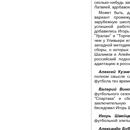
сколько-нибудь з
Латвией, вдобавок
Может быть, д
вариант промеж
зарубежную школ
успешной работ
добавились Игорь
"Уралан" и "Торп
чем у Уливьери ил
западной методико
сборы, о которых
Шалимов и Алейни
российский подхо
адаптацию в росс
Алексей Кузне
полном смысле сл
футбола тех време
Валерий Вино
футбольного сезо
"Спартака" и сб
заключительную
беседовал Игорь 
Игорь Швейце
футбольной элит
Александр Буб