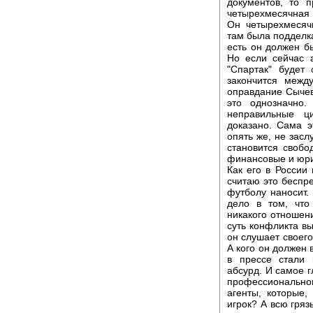
документов, то 
четырехмесячная
Он четырехмесяч
там была подделка
есть он должен б
Но если сейчас 
"Спартак" будет
закончится межд
оправдание Сычев
это однозначно
неправильные ц
доказано. Сама э
опять же, не засл
становится свобо
финансовые и юри
Как его в России
считаю это беспр
футболу наносит.
дело в том, что
никакого отношени
суть конфликта вы
он слушает своего
А кого он должен 
в прессе стали 
абсурд. И самое г
профессиональн
агенты, которые,
игрок? А всю гряз