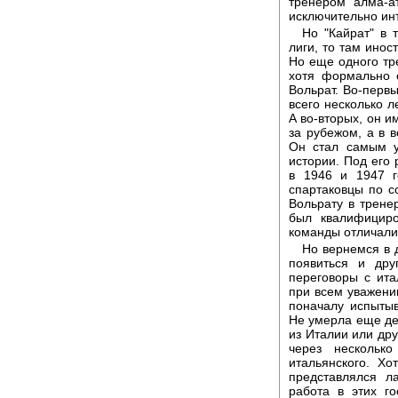
тренером алма-ат
исключительно ин
Но "Кайрат" в 
лиги, то там ино
Но еще одного тр
хотя формально 
Вольрат. Во-первы
всего несколько л
А во-вторых, он и
за рубежом, а в в
Он стал самым у
истории. Под его 
в 1946 и 1947 г
спартаковцы по с
Вольрату в трене
был квалифицир
команды отличали
Но вернемся в 
появиться и дру
переговоры с ита
при всем уважении
поначалу испытыв
Не умерла еще де
из Италии или дру
через нескольк
итальянского. Х
представлялся л
работа в этих г