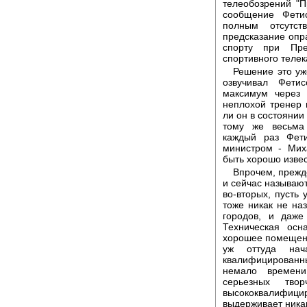
телеобозрений "П
сообщение Фетис
полным отсутс
предсказание опр
спорту при Пр
спортивного телек
Решение это уж
озвучивал Фети
максимум через 
неплохой тренер 
ли он в состоянии
тому же весьма 
каждый раз Фети
министром - Мих
быть хорошо изве
Впрочем, прежде
и сейчас называют
во-вторых, пусть 
тоже никак не на
городов, и даже
Техническая осн
хорошее помещени
уж оттуда нач
квалифицирован
немало времени
серьезных тв
высококвалифици
выдерживает никак