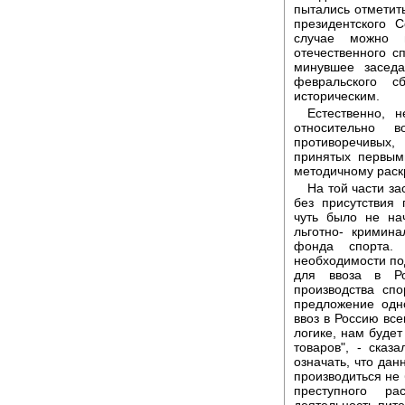
пытались отметить
президентского 
случае можно 
отечественного с
минувшее засед
февральского с
историческим.
Естественно, 
относительно 
противоречивых
принятых первым
методичному раск
На той части з
без присутствия
чуть было не на
льготно- кримин
фонда спорта.
необходимости по
для ввоза в Ро
производства сп
предложение одн
ввоз в Россию все
логике, нам буде
товаров", - сказ
означать, что дан
производиться не 
преступного ра
деятельность пите