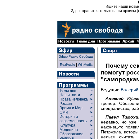
Ищите наши новы
Здесь хранятся только наши архивы (
Эфир Радио Свобода
|
Почему сек
RealAudio
WinMedia
помогут рос
"самородка
Ведущие
Валерий
Темы дня
>
Наши гости
>
Алексей Кузне
Права человека
>
тренер. Обозрен
Россия
>
специалистах, ра
Время и Мир
>
СМИ
>
Павел Тимохи
История и
>
современность
>
недавно, но уже 
Культура
>
наконец-то появи
Медицина
>
Петржела, который
Образование
>
нельзя считать
Религия
>