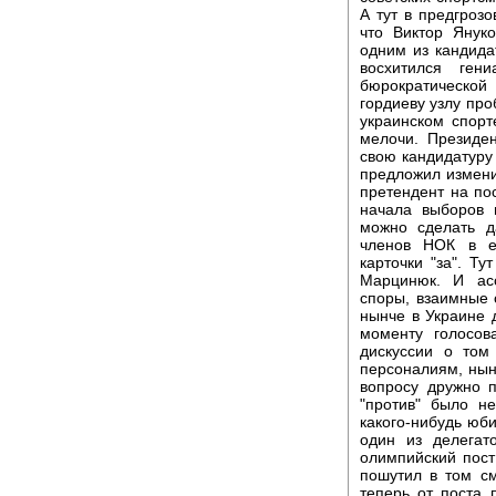
А тут в предгроз
что Виктор Янук
одним из кандида
восхитился ген
бюрократическо
гордиеву узлу про
украинском спорт
мелочи. Президе
свою кандидатуру
предложил изменит
претендент на по
начала выборов 
можно сделать д
членов НОК в е
карточки "за". Т
Марцинюк. И асс
споры, взаимные 
нынче в Украине 
моменту голосов
дискуссии о том
персоналиям, нын
вопросу дружно п
"против" было н
какого-нибудь юб
один из делегат
олимпийский пост
пошутил в том см
теперь от поста