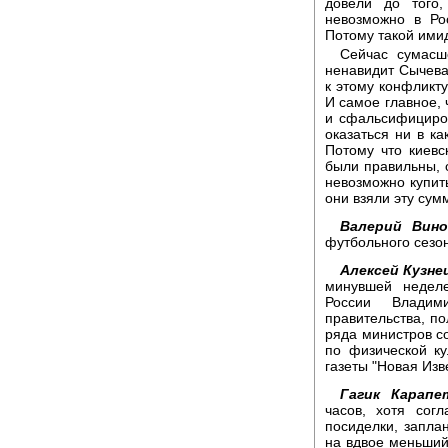
довели до того
невозможно в Ро
Потому такой ими
Сейчас сумасш
ненавидит Сычева,
к этому конфликту
И самое главное, 
и сфальсифициров
оказаться ни в ка
Потому что киевс
были правильны, 
невозможно купить
они взяли эту сум
Валерий Вино
футбольного сезо
Алексей Кузне
минувшей недел
России Владим
правительства, по
ряда министров с
по физической ку
газеты "Новая Изв
Гагик Карапе
часов, хотя сог
посиделки, запла
на вдвое меньший