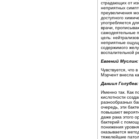
страдающих от изж
неприятных симпт
преувеличения мож
доступного химич
употребляется для
врачи, прописыва
самодеятельные п
цель: нейтрализо
неприятные ощуще
содержимого желуд
воспалительной р
Евгений Муслин:
Чувствуется, что 
Мэрчент внесла ка
Даниил Голубев:
Именно так. Как п
кислотности созд
разнообразных бак
очередь, эти бакте
повышают вероятно
даже рака этого о
бактерий с помощ
понижения уровня
оказывается мето
тяжелейшие патол