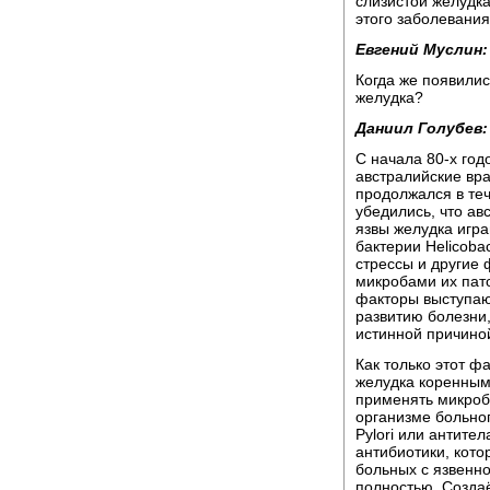
слизистой желудка
этого заболевания
Евгений Муслин:
Когда же появили
желудка?
Даниил Голубев:
С начала 80-х год
австралийские вра
продолжался в теч
убедились, что а
язвы желудка игр
бактерии Helicoba
стрессы и другие
микробами их пато
факторы выступают
развитию болезни, 
истинной причино
Как только этот ф
желудка коренным
применять микроб
организме больног
Pylori или антител
антибиотики, кото
больных с язвенно
полностью. Создаё