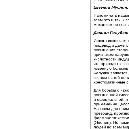
Евгений Муслин:
Напоминать нашим 
всем это и так, к 
механизм ее возн
Даниил Голубев:
Изжога возникает 
пищевод и даже гл
повышения степен
признаком наруш
кислотности инду
что приводит к во
язвенную болезнь
желудка является
звеном в этой цеп
хрестоматийные с
Для борьбы с изж
повышенной кисло
и официальной, и
применение целог
Назовем для прим
превоцид, произв
фармацевтическим
(Япония). Но пом
людей во всем мир