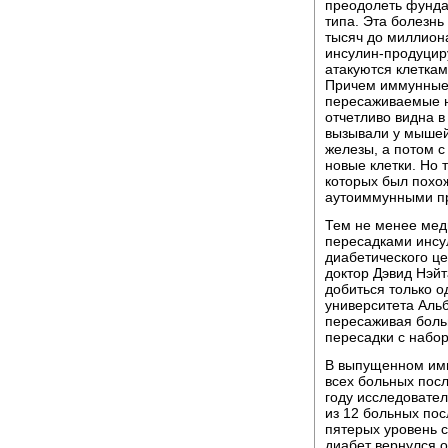
преодолеть фунда
типа. Эта болезнь
тысяч до миллиона
инсулин-продуцир
атакуются клетка
Причем иммунные 
пересаживаемые н
отчетливо видна в
вызывали у мышей
железы, а потом с
новые клетки. Но 
которых был похож
аутоиммунными п
Тем не менее мед
пересадками инсу
диабетического ц
доктор Дэвид Нэйт
добиться только о
университета Альб
пересаживая боль
пересадки с набо
В выпущенном ими 
всех больных пос
году исследовател
из 12 больных пос
пятерых уровень с
диабет вернулся о