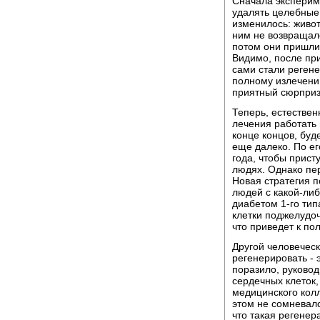
Сначала экспериме
удалять целебные 
изменилось: живот
ним не возвращалс
потом они пришли 
Видимо, после пр
сами стали регене
полному излечени
приятный сюрприз
Теперь, естествен
лечения работать 
конце концов, буд
еще далеко. По ег
года, чтобы прис
людях. Однако пе
Новая стратегия п
людей с какой-ли
диабетом 1-го ти
клетки поджелудоч
что приведет к по
Другой человеческ
регенерировать - 
поразило, руково
сердечных клеток,
медицинского колл
этом не сомневалс
что такая регенер