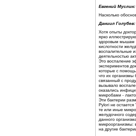
Евгений Муслин:
Насколько обосно
Даниил Голубев:
Хотя опыты докто
ярко иллюстрируют
здоровым мышам 
кислотности желуд
воспалительные и
деятельностью акт
Это воспаление э
экспериментов до
которые с помощь
что их организмы 
связанный с проду
вызывало воспален
оказались инфицир
микробами - лакт
Эти бактерии разм
Pylori не остаетс
те или иные микро
желудочного содер
данного организма
микроорганизмы: в 
на другие бактери