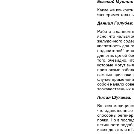
Евгений Муслин:
Какие же конкретн
экспериментальны
Даниил Голубев:
Работа в данном н
ясно, что нельзя 
желудочного соде
кислотность для л
подавителей" типа
для этих целей бе
того, очевидно, ч
которые могут выяв
признаками забол
важные признаки р
случае применени
собой начало сов
злокачественных 
Лилия Шукаева:
Во всех медицинск
что единственные 
способны регенери
почки. Но в после
истинности подобн
исследователи в Г