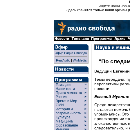
Ищите наши новы
Здесь хранятся только наши архивы (
Эфир Радио Свобода
|
"По следам
RealAudio
WinMedia
Ведущий
Евгений
Темы передачи: п
перспективы реген
Темы дня
>
новости.
Наши гости
>
Права человека
>
Евгений Муслин:
Россия
>
Время и Мир
>
Среди лекарствен
СМИ
>
пытаются помочь 
История и
>
современность
>
упоминались. Это 
Культура
>
происхождении эт
Медицина
>
злокачественных 
Образование
>
следовательно, и 
Религия
>