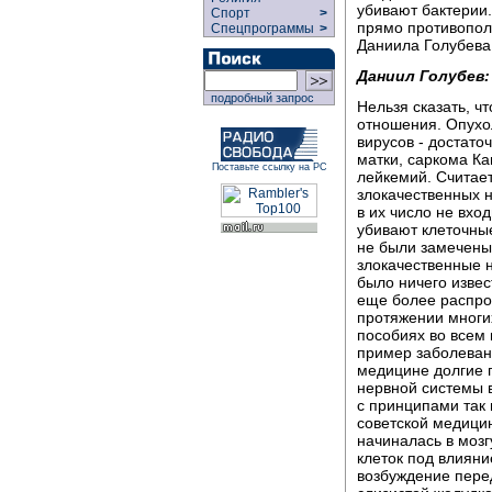
убивают бактерии
Спорт
>
прямо противопол
Спецпрограммы
>
Даниила Голубева
Даниил Голубев:
подробный запрос
Нельзя сказать, ч
отношения. Опухо
вирусов - достато
матки, саркома К
Поставьте ссылку на РС
лейкемий. Считает
злокачественных 
в их число не вход
убивают клеточны
не были замечены 
злокачественные н
было ничего извес
еще более распро
протяжении многи
пособиях во всем
пример заболеван
медицине долгие 
нервной системы в
с принципами так 
советской медицин
начиналась в мозг
клеток под влияни
возбуждение пере