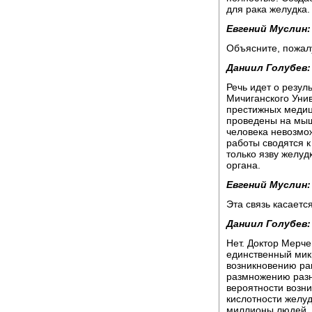
для рака желудка.
Евгений Муслин:
Объясните, пожалу
Даниил Голубев:
Речь идет о резул
Мичиганского Унив
престижных медиц
проведены на мыш
человека невозмо
работы сводятся к 
только язву желуд
органа.
Евгений Муслин:
Эта связь касаетс
Даниил Голубев:
Нет. Доктор Мерчен
единственный мик
возникновению рак
размножению разн
вероятности возни
кислотности желуд
миллионы людей, 