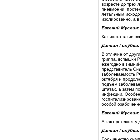
возрасте до трех 
пневмонии, проте
летальным исходом
изолированно, а в
Евгений Муслин:
Как часто такие в
Даниил Голубев:
В отличие от друг
гриппа, вспышки 
ежегодно в зимний
представитель Си
заболеваемость Р
октября и продолж
подъем заболевае
штатах, а затем 
инфекции. Особен
госпитализированн
особой озабоченн
Евгений Муслин:
А как протекает у
Даниил Голубев:
Большинство симп