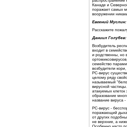
распространение 
Канаде и Северной
поражает самых ма
вооружении никаки
Евгений Муслин:
Расскажите пожал
Даниил Голубев:
Возбудитель респ
входит в семейств
и родственны, но 
ортомиксовирусов,
семейство парами
возбудители кори,
РС-вирус существе
целому ряду свойс
называемый "бело
вирусной частицы
атакуемых клеток 
образование мног
название вируса -
РС-вирус - бесспо
поражающий дыхат
от других подобны
не верхние, а ниж
Особенно часто п