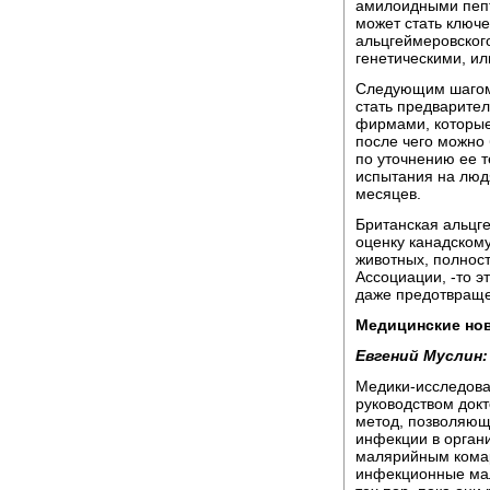
амилоидными пепт
может стать ключ
альцгеймеровског
генетическими, и
Следующим шагом,
стать предварите
фирмами, которые
после чего можно
по уточнению ее 
испытания на людя
месяцев.
Британская альцг
оценку канадскому
животных, полност
Ассоциации, -то э
даже предотвраще
Медицинские нов
Евгений Муслин:
Медики-исследова
руководством док
метод, позволяющ
инфекции в орган
малярийным комар
инфекционные мал