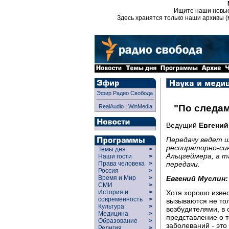
Ищите наши новы
Здесь хранятся только наши архивы (
Эфир Радио Свобода
|
"По следам
RealAudio
WinMedia
Ведущий
Евгений
Передачу ведет и
респираторно-си
Темы дня
>
Альцгеймера, а т
Наши гости
>
передачи.
Права человека
>
Россия
>
Евгений Муслин:
Время и Мир
>
СМИ
>
Хотя хорошо изве
История и
>
современность
>
вызываются не тол
Культура
>
возбудителями, в
Медицина
>
представление о 
Образование
>
заболеваний - это
Религия
>