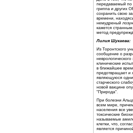
передаваемый по в
гриппа и других О
сохранить свою за
времени, находясь
немудреный лозунг
кажется странным
метод предупреж
Лилия Шукаева:
Из Торонтского ун
сообщение о разр
неврологического
клинические испыт
в ближайшее врем
предотвращает и 
являющуюся одним
старческого слабо
новой вакцине опу
"Природа".
При болезни Альц
всем мире, приче
населения все уве
токсические биох
называемые амило
клетки, что, согл
является причино