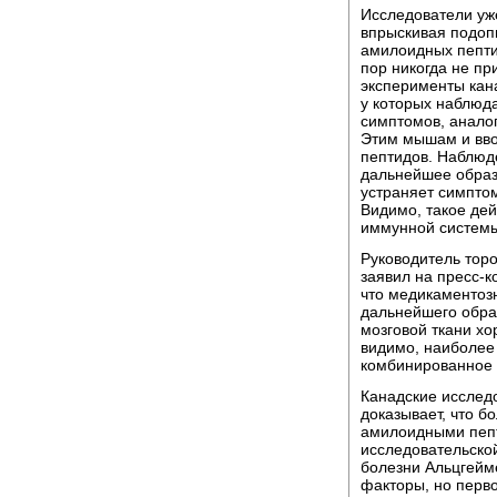
Исследователи уже
впрыскивая подоп
амилоидных пепти
пор никогда не п
эксперименты кан
у которых наблюд
симптомов, анало
Этим мышам и вво
пептидов. Наблюд
дальнейшее образ
устраняет симпто
Видимо, такое де
иммунной системы
Руководитель тор
заявил на пресс-к
что медикаментоз
дальнейшего обра
мозговой ткани х
видимо, наиболее
комбинированное 
Канадские исследо
доказывает, что 
амилоидными пепт
исследовательской
болезни Альцгейме
факторы, но перв