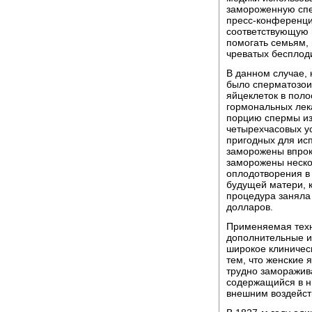
замороженную спе
пресс-конференци
соответствующую 
помогать семьям, 
чреватых бесплод
В данном случае, 
было сперматозоид
яйцеклеток в поло
гормональных лек
порцию спермы из 
четырехчасовых ус
пригодных для ис
заморожены впрок
заморожены неско
оплодотворения в
будущей матери, 
процедура заняла 
долларов.
Применяемая техн
дополнительные и
широкое клиничес
тем, что женские 
трудно заморажива
содержащийся в ни
внешним воздейст