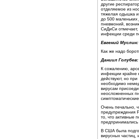
другие респирато
отделяемое из нос
тяжелая одышка и
до 500 маленьких 
пневмоний, возни
СиДиСи отмечает, 
инфекции среди п
Евгений Муслин:
Как же надо боро
Даниил Голубев:
К сожалению, арс
инфекции крайне н
действуют, но при
необходимо немед
вирусам присоеди
неосложненных пн
симптоматические 
Очень печально, ч
предупреждения Р
то, что активные 
предпринимались у
В США была подгот
вирусных частиц,