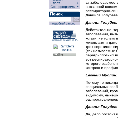
за заболеваемост
Спорт
>
вызванной совсем
Спецпрограммы
>
респираторно-син
Даниила Голубева
Даниил Голубев:
подробный запрос
Действительно, т
заболеваний, вызы
кстати, не только 
Поставьте ссылку на РС
микоплазм и даже 
трех серотипов ви
(так называемые 
парагриппозных в
вот респираторно
которого озабоче
контрою и профил
Евгений Муслин:
Почему-то никогда
специальных сооб
заболеваний, кром
видимому, нынешн
распространением
Даниил Голубев:
Да, дело обстоит