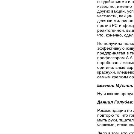
воздействиями и 
известно, именно 
других вакцин, ус
частности, вакцин
десятки миллионо
против РС-инфекц
реактогенной, вы
что, конечно, сде
Не получила полож
эффективную живу
предпринятая в т
профессором А.А.
опробованы живые
оригинальные вари
краснухи, клещево
самым крепким о
Евгений Муслин:
Ну и как же пред
Даниил Голубев:
Рекомендации по э
повторю то, что г
мыть руки, тщате
чашками, стаканам
Дело в том, что хо