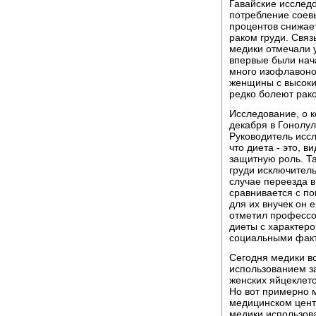
Гавайские исследо
потребление соевы
процентов снижае
раком груди. Свя
медики отмечали 
впервые были нача
много изофлавонов
женщины с высоки
редко болеют рак
Исследование, о 
декабря в Гонолу
Руководитель исс
что диета - это, 
защитную роль. Та
груди исключитель
случае переезда в
сравнивается с по
для их внучек он 
отметил профессо
диеты с характеро
социальными фак
Сегодня медики в
использованием з
женских яйцеклето
Но вот примерно 
медицинском цент
медики использова