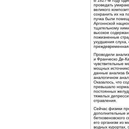
В 1827-м году од
проведать умираю
великого композит
сохранить их на па
пучка были помещ
Аргоннской нацио
тщательному хими
высокое содержан
пожизненные стра
ухудшения слуха, 
преждевременная 
Проводили анализ
и Франческо Де-К
чувствительные м
мощных источнико
данные анализа б
аналогичном анал
Оказалось, что со
превышало нормал
постоянных желуд
тяжелых депрессий
отравления.
Сейчас физики пр
дополнительные и
бетховеновского с
его организм из м
водных курортах, 