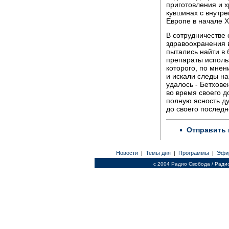
приготовления и х
кувшинах с внутре
Европе в начале X
В сотрудничестве 
здравоохранения 
пытались найти в 
препараты исполь
которого, по мнен
и искали следы на
удалось - Бетхове
во время своего д
полную ясность ду
до своего последн
Отправить 
Новости
Темы дня
Программы
Эфи
|
|
|
c 2004 Радио Свобода / Ради