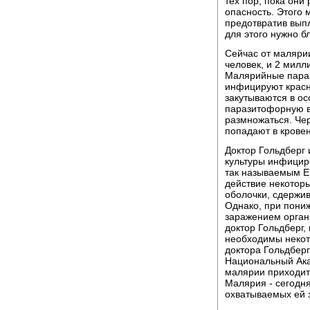
тех пор, пока они
опасность. Этого 
предотвратив выпл
для этого нужно б
Сейчас от маляри
человек, и 2 милл
Малярийные параз
инфицируют красн
закутываются в о
паразитофорную в
размножаться. Чер
попадают в крове
Доктор Гольдберг 
культуры инфицир
так называемым Е 
действие некотор
оболочки, сдержи
Однако, при пони
заражением орган
доктор Гольдберг,
необходимы некот
доктора Гольдберг
Национальный Ака
малярии приходитс
Малярия - сегодня
охватываемых ей 