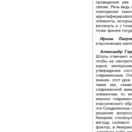
проведения уже 
связке. Речь ведь
повторения тако
идентифицировать
элементы, которые
взглянуть и с точ
точки зрения госу
Ирина Лагуни
классические имп
Александр Гар
Штаты отвечают на
чтобы не смотрет
корне, имперски
утверждение сос
современным. Отв
знание, этот урок
такие как, скаж
современной аме
элементам, то, м
именно современ
классического обр
что Соединенные 
решения вопросо
Америка столкну
методу силового
фактор, и Америка
чувствует себя о