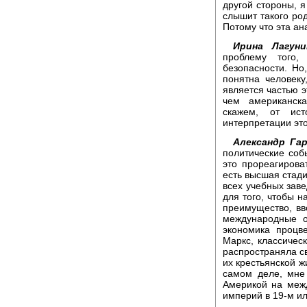
другой стороны, я
слышит такого род
Потому что эта ан
Ирина Лагуни
проблему того,
безопасности. Но
понятна человек
является частью э
чем американска
скажем, от ист
интерпретации это
Александр Гар
политические соб
это прореагирова
есть высшая стади
всех учебных заве
для того, чтобы н
преимущество, вв
международные о
экономика процве
Маркс, классическ
распространяла с
их крестьянской жи
самом деле, мне 
Америкой на межд
империй в 19-м ил