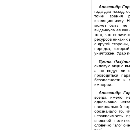
Александр Гар
года два назад, 
точки зрения р
изоляционизму. Н
может быть, не 
выдвинула ее как
того, что величи
ресурсов никаких 
с другой стороны,
порядка, которы
уничтожен. Удар п
Ирина Лагунин
силовую акцию вы
а не ведут ли 
проводиться па
безопасности и 
империи...
Александр Гар
всегда имело н
однозначно нег
национальной ст
обозначало то, ч
независимость 
внешней политик
словечко "зло" оч
зла".