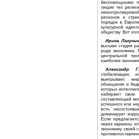
беспомощными п
лицом тех религи
неконтролируем
регионов и стре
порядок в Европе
культурной идент
обществу. Вот это
Ирина Лагунин
высшая стадия ра
рода экономика. 
центральной про
наиболее экономи
Александр Г
глобализации, 
выигрывает, ми
обнищания и бедн
которых интеллиг
набирают свою 
составляющей воп
успешного или неу
есть несостоявш
доминирует корру
Если предлагает
через карманы эл
экономику своей ст
противопоставлен