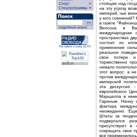
стоящие над госу
Спорт
>
на эту угрозу воз
Спецпрограммы
>
империй, чье воен
у кого сомнений? 
в газете "Файнэн
Вилсона в Ваш
подробный запрос
международная 
пространствах двух
состоит из илл
применение силы 
Поставьте ссылку на РС
реальное поведе
свои потери и 
торжественно пр
немало политолог
этот вопрос: а н
против междунаро
имперской полит
эта дискуссия 
европейского Це
Маршалла в нем
Гариным. Начну 
фактора междун
неожиданно. Ещ
Штаты за тенден
подвергался ре
присутствуют в
сокращать свое пр
все переменилось