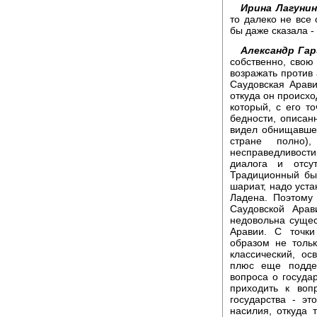
Ирина Лагунин
то далеко не все
бы даже сказала - 
Александр Гар
собственно, свою
возражать против 
Саудовская Арави
откуда он происхо
который, с его т
бедности, описан
видел обнищавшее
стране полно)
несправедливост
диалога и отсу
Традиционный бы
шариат, надо уста
Ладена. Поэтому
Саудовской Арав
недовольна суще
Аравии. С точк
образом не толь
классический, о
плюс еще поддер
вопроса о госуда
приходить к воп
государства - э
насилия, откуда 