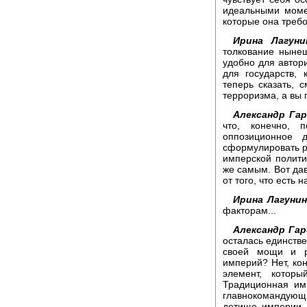
идеальными моме
которые она требо
Ирина Лагуни
толкование ныне
удобно для автори
для государств, 
теперь сказать, 
терроризма, а вы 
Александр Гар
что, конечно, 
оппозиционное 
сформулировать р
имперской полити
же самым. Вот дав
от того, что есть 
Ирина Лагунин
факторам...
Александр Гар
осталась единстве
своей мощи и р
империй? Нет, ко
элемент, котор
Традиционная им
главнокомандующ
детище империи -