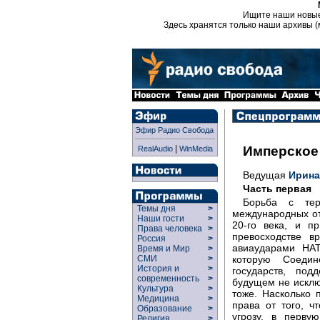
Ищите наши новы
Здесь хранятся только наши архивы (
Эфир Радио Свобода
|
Имперское
RealAudio
WinMedia
Ведущая
Ирина
Часть первая
Борьба с тер
Темы дня
>
международных о
Наши гости
>
20-го века, и п
Права человека
>
превосходстве в
Россия
>
авиаударами НАТ
Время и Мир
>
которую Соеди
СМИ
>
История и
>
государств, по
современность
>
будущем не исклю
Культура
>
тоже. Насколько
Медицина
>
права от того, ч
Образование
>
угрозу, в перву
Религия
>