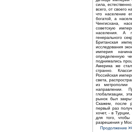
сила, естественно
всего, от своего 
что население е
богатой, а насе
Чингисхана, на
советскую импер
населения. А п
генерального се
Британская импе
исследования эко
империя начина
определенную че
поднимались проц
Америка же стал
странно. Класс
Российская импери
света, распростр
из метрополии
направлении. 
глобализации, эт
рынок был закры
Скажем, после 
первый раз получ
хочет, - в Турции
для того, чтобы
разрешения у Мос
Продолжение
>