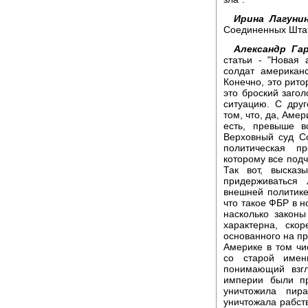
Ирина Лагунин
Соединенных Штата
Александр Гар
статьи - "Новая
солдат американ
Конечно, это рито
это броский заго
ситуацию. С друг
том, что, да, Амер
есть, превыше в
Верховный суд С
политическая п
которому все подч
Так вот, высказ
придерживаться 
внешней политике
что такое ФБР в н
насколько законы
характерна, ско
основанного на пр
Америке в том чи
со старой имен
понимающий взг
империи были пр
уничтожила пира
уничтожала рабств