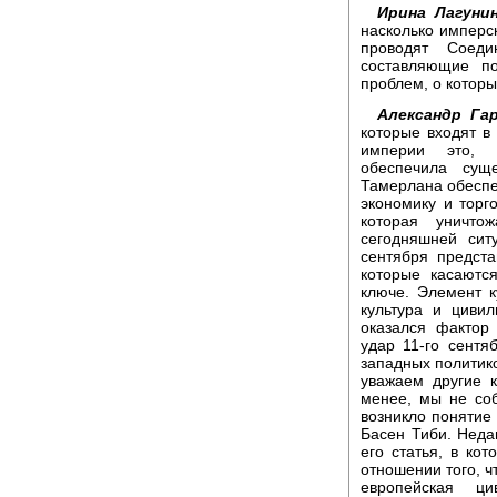
Ирина Лагунин
насколько имперс
проводят Соеди
составляющие по
проблем, о которы
Александр Гар
которые входят в
империи это, к
обеспечила сущ
Тамерлана обеспе
экономику и торг
которая уничто
сегодняшней сит
сентября предст
которые касаютс
ключе. Элемент к
культура и циви
оказался фактор
удар 11-го сентя
западных политико
уважаем другие к
менее, мы не со
возникло понятие
Басен Тиби. Неда
его статья, в кот
отношении того, ч
европейская ци