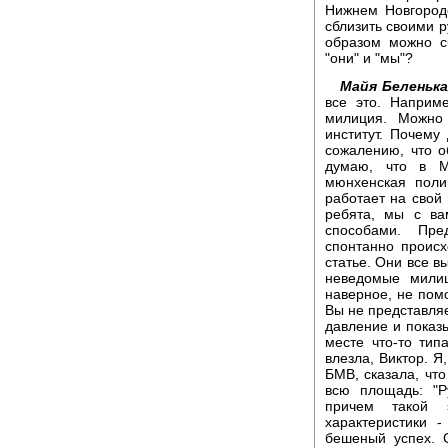
Нижнем Новгород
сблизить своими р
образом можно с
"они" и "мы"?
Майя Беленька
все это. Наприм
милиция. Можно
институт. Почему
сожалению, что о
думаю, что в М
мюнхенская поли
работает на свой 
ребята, мы с в
способами. Пре
спонтанно происх
статье. Они все в
неведомые мили
наверное, не помог
Вы не представля
давление и показы
месте что-то ти
влезла, Виктор. Я
БМВ, сказала, чт
всю площадь: "Р
причем такой э
характеристики 
бешеный успех. 