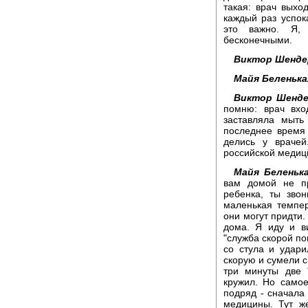
такая: врач выход
каждый раз успок
это важно. Я,
бесконечными.
Виктор Шенде
Майя Беленька
Виктор Шенде
помню: врач вхо
заставляла мыть
последнее время 
делись у врачей
российской меди
Майя Беленька
вам домой не пр
ребенка, ты звон
маленькая темпер
они могут придти
дома. Я иду и в
"служба скорой по
со стула и удари
скорую и сумели с
три минуты две 
кружил. Но самое
подряд - сначала
медицины. Тут ж