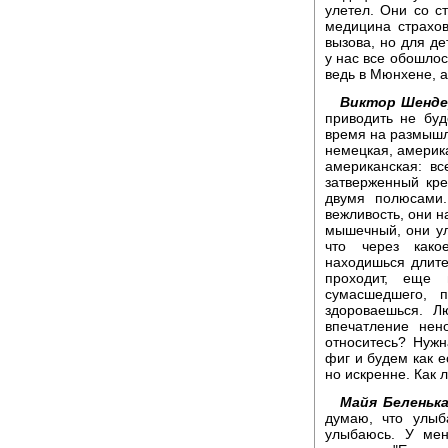
улетел. Они со ст
медицина страхов
вызова, но для де
у нас все обошлос
ведь в Мюнхене, а
Виктор Шенде
приводить не буд
время на размышл
немецкая, америка
американская: в
затверженный кре
двумя полюсами.
вежливость, они н
мышечный, они ул
что через како
находишься длите
проходит, еще
сумасшедшего, 
здороваешься. Л
впечатление нен
относитесь? Нуж
фиг и будем как е
но искренне. Как 
Майя Беленька
думаю, что улыб
улыбаюсь. У ме