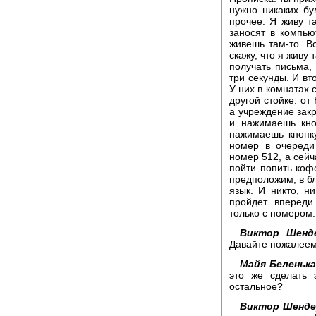
нужно никаких бум
прочее. Я живу т
заносят в компью
живешь там-то. В
скажу, что я живу 
получать письма, 
три секунды. И вт
У них в комнатах с
другой стойке: от
а учреждение закр
и нажимаешь кно
нажимаешь кнопку
номер в очереди
номер 512, а сейч
пойти попить кофе
предположим, в б
язык. И никто, н
пройдет впереди
только с номером.
Виктор Шенде
Давайте пожалеем
Майя Беленька
это же сделать 
остальное?
Виктор Шенде