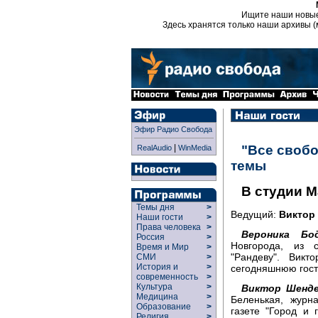
Ищите наши новы
Здесь хранятся только наши архивы (
Эфир Радио Свобода
|
"Все свобо
RealAudio
WinMedia
темы
В студии 
Темы дня
>
Ведущий:
Виктор
Наши гости
>
Права человека
>
Вероника Бод
Россия
>
Новгорода, из 
Время и Мир
>
"Рандеву". Викт
СМИ
>
История и
>
сегодняшнюю гост
современность
>
Культура
>
Виктор Шенде
Медицина
>
Беленькая, журн
Образование
>
газете "Город и
Религия
>