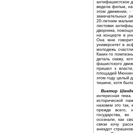
антифашистское д
видела фильм, на
этом движении, -
замечательных ре
20-летним мальчи
листовки антифаши
дворника, помощн
на концерте в уни
Она мне говорит
университет в асф
молодежь счастли
Каких-то помпезны
деталь скажу, ко
фашистского движе
пришел к власти
площадей Мюнхена,
этом году целый д
тишине, хотя было
Виктор Шенде
интересная тема.
исторической пам
назовем это так, 
прежде всего, 
государства, в
осознали, как с
связи хочу расс
анекдот страшнов