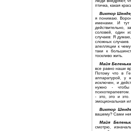
люди внедряют, чт
птичка, какая кра
Виктор Шенде
я понимаю. Ворон
именами. И тут
действительно, 
соловей, один и
случаев: Я думаю
сложных случаев.
апелляции к чему
таки к большинс
тоскливо жить.
Майя Беленька
все равно наши вр
Потому что в Ге
аппаратурой, у 
исключен, и дейс
нужно - чтобы
психотерапевтом. 
- это, это и это
эмоциональная или
Виктор Шенде
вашему? Сами нем
Майя Беленьк
смотрю, изначал