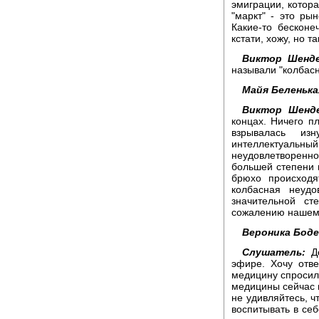
эмиграции, котора
"маркт" - это ры
Какие-то бесконе
кстати, хожу, но т
Виктор Шенде
называли "колбас
Майя Беленька
Виктор Шенде
концах. Ничего пл
взрывалась и
интеллектуальны
неудовлетворенн
большей степени в
брюхо происходя
колбасная неудо
значительной ст
сожалению нашему
Вероника Боде
Слушатель:
До
эфире. Хочу отв
медицину спросил
медицины сейчас н
не удивляйтесь, ч
воспитывать в себ