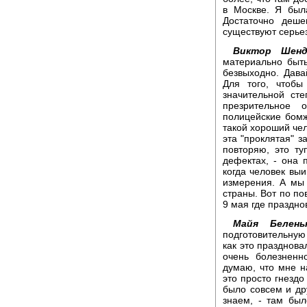
в Москве. Я был
Достаточно деш
существуют серьез
Виктор Шенд
материально быт
безвыходно. Дава
Для того, чтобы
значительной ст
презрительное 
полицейские бомж
такой хороший чел
эта "проклятая" з
повторяю, это т
дефектах, - она 
когда человек выи
измерения. А мы 
страны. Вот по по
9 мая где праздно
Майя Беленьк
подготовительную 
как это празднов
очень болезненн
думаю, что мне на
это просто гнездо
было совсем и др
знаем, - там был