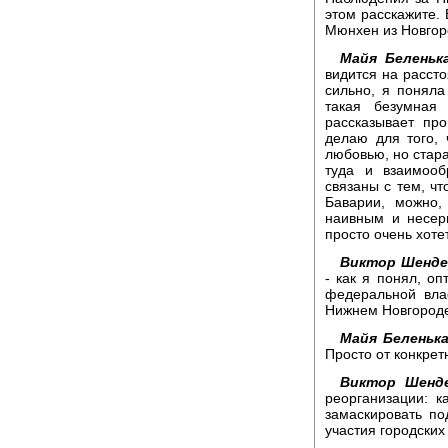
этом расскажите. 
Мюнхен из Новгор
Майя Беленька
видится на расст
сильно, я поняла
такая безумная
рассказывает пр
делаю для того,
любовью, но стара
туда и взаимооб
связаны с тем, чт
Баварии, можно,
наивным и несерь
просто очень хотет
Виктор Шенде
- как я понял, оп
федеральной вла
Нижнем Новгороде
Майя Беленька
Просто от конкрет
Виктор Шенде
реорганизации: к
замаскировать п
участия городских