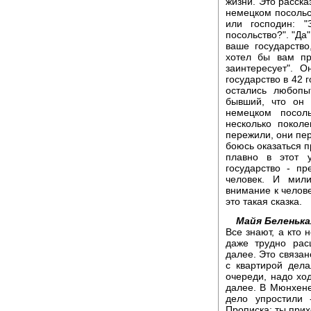
жизни. Это расска
немецком посольс
или господин: "
посольство?". "Да"
ваше государств
хотел бы вам пр
заинтересует". 
государство в 42 
остались любопы
бывший, что он
немецком посол
несколько покол
пережили, они пер
боюсь оказаться п
плавно в этот 
государство - пр
человек. И мил
внимание к челове
это такая сказка.
Майя Беленька
Все знают, а кто 
даже трудно рас
далее. Это связан
с квартирой дел
очереди, надо ход
далее. В Мюнхене 
дело упростили 
Прописка: ты прих