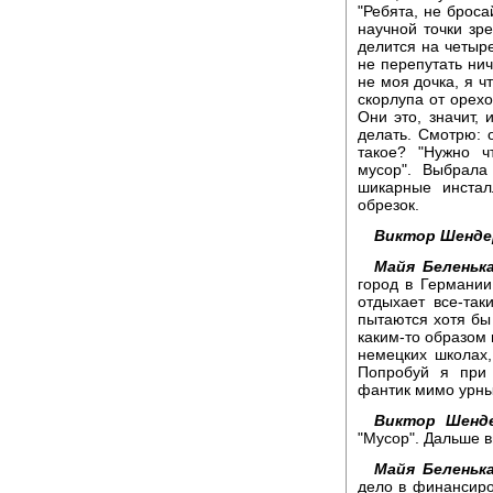
"Ребята, не броса
научной точки зре
делится на четыре
не перепутать нич
не моя дочка, я ч
скорлупа от орехо
Они это, значит, 
делать. Смотрю: 
такое? "Нужно ч
мусор". Выбрала
шикарные инстал
обрезок.
Виктор Шенде
Майя Беленька
город в Германии
отдыхает все-так
пытаются хотя бы
каким-то образом 
немецких школах,
Попробуй я при 
фантик мимо урны 
Виктор Шенде
"Мусор". Дальше в
Майя Беленька
дело в финансиро