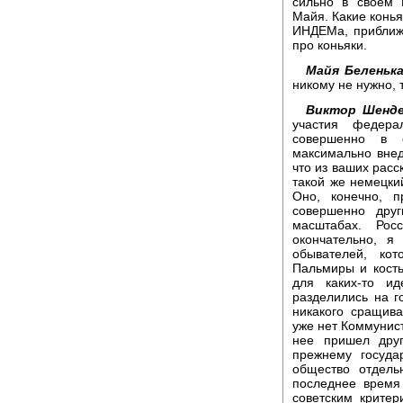
сильно в своем
Майя. Какие конья
ИНДЕМа, приближа
про коньяки.
Майя Беленька
никому не нужно, 
Виктор Шенде
участия федерал
совершенно в 
максимально внед
что из ваших расс
такой же немецкий
Оно, конечно, п
совершенно дру
масштабах. Ро
окончательно, я
обывателей, ко
Пальмиры и кость
для каких-то ид
разделились на г
никакого сращив
уже нет Коммунист
нее пришел дру
прежнему госуда
общество отдель
последнее время
советским крите