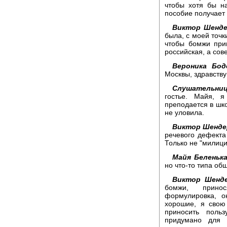
чтобы хотя бы н
пособие получает 
Виктор Шенде
была, с моей точк
чтобы бомжи при
российская, а сов
Вероника Бод
Москвы, здравству
Слушательниц
гостье. Майя, я
преподается в шко
не уловила.
Виктор Шенде
речевого дефекта
Только не "милици
Майя Беленька
но что-то типа об
Виктор Шенде
бомжи, принос
формулировка, о
хорошие, я свою
приносить польз
придумано для 