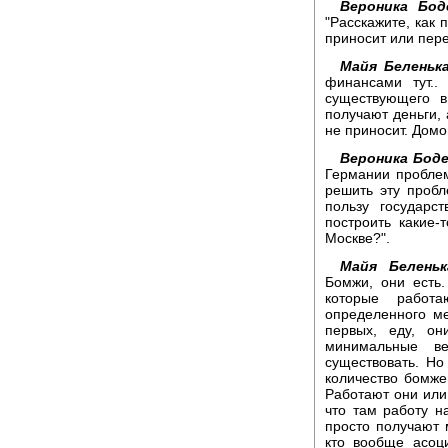
Вероника Бод
"Расскажите, как 
приносит или пер
Майя Беленька
финансами тут..
существующего в
получают деньги, 
не приносит. Домой
Вероника Боде
Германии проблем
решить эту проб
пользу государс
построить какие
Москве?".
Майя Беленьк
Бомжи, они есть.
которые работ
определенного ме
первых, еду, он
минимальные в
существовать. Но
количество бомже
Работают они или 
что там работу н
просто получают 
кто вообще асоц