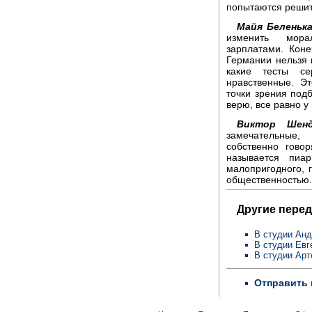
попытаются решит
Майя Беленька
изменить мора
зарплатами. Коне
Германии нельзя п
какие тесты се
нравственные. Э
точки зрения под
верю, все равно у
Виктор Шенд
замечательные,
собственно гово
называется пиа
малопригодного, 
общественностью.
Другие перед
В студии Ан
В студии Ев
В студии Ар
Отправить 