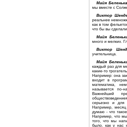
Майя Беленька
мы вместе с Солж
Виктор Шенде
реальнее немножк
как в том фельето
что бы вы сделали
Майя Беленьк
много и мелких. Г
Виктор Шенд
учительница.
Майя Беленька
каждый раз для ме
какие-то трогате
Например: она зак
входит в програ
математика, не
называется по-н
Важнейший пр
обществоведением
серьезно и для 
Например, месяц 
думаю - что тако
Например, что мы
того, что мы нап
было, как у нас 