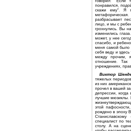
говорил: "Если
понравился, подой
скажи ему". Я 
метафорическая
разбрасывает пес
лицо, и мы с ребе
грохнулись. Вы н
изменились глаза
может, у нее сего
спасибо, и ребено
меня самой было з
себя веду и здесь
между прочим, я
отношение. Так 
учреждениях, пра
Виктор Шенде
тяжелых периодов
из них американск
прочел в вашей з
депрессии, когд
лучшие мюзиклы. 
жизнеутверждающ
этой пафосности,
рождено в эпоху В
Станиславскому
специалист по теа
столу. А на сцен
чтобы рассердитьс