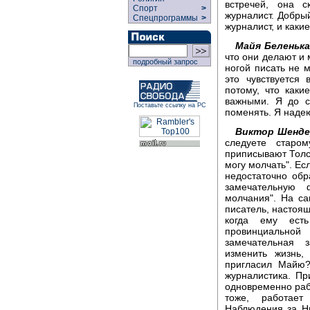
встречей, она с
Спорт
>
журналист. Добры
Спецпрограммы
>
журналист, и как
Майя Беленька
что они делают и 
подробный запрос
ногой писать не м
это чувствуется 
потому, что как
важными. Я до с
Поставьте ссылку на РС
поменять. Я надею
Виктор Шенде
следуете старом
приписывают Толст
могу молчать". Ес
недостаточно обр
замечательную 
молчания". На с
писатель, настоящ
когда ему ест
провинциально
замечательная 
изменить жизнь
пригласил Майю?
журналистика. Пр
одновременно рабо
тоже, работает
Наблюдения за Н