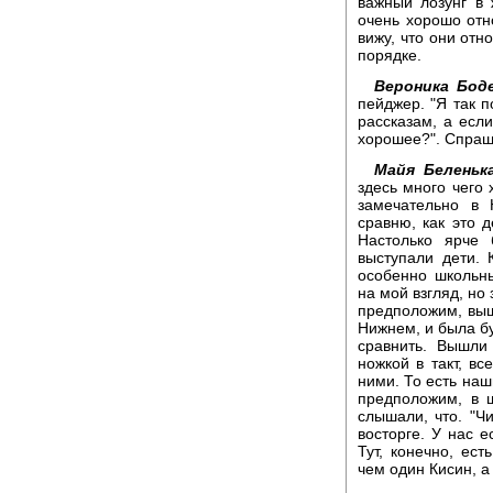
важный лозунг в 
очень хорошо отн
вижу, что они отн
порядке.
Вероника Боде
пейджер. "Я так 
рассказам, а если
хорошее?". Спраш
Майя Беленька
здесь много чего 
замечательно в 
сравню, как это 
Настолько ярче 
выступали дети. 
особенно школьны
на мой взгляд, но
предположим, вышл
Нижнем, и была б
сравнить. Вышли
ножкой в такт, вс
ними. То есть наш
предположим, в 
слышали, что. "Ч
восторге. У нас е
Тут, конечно, ес
чем один Кисин, а