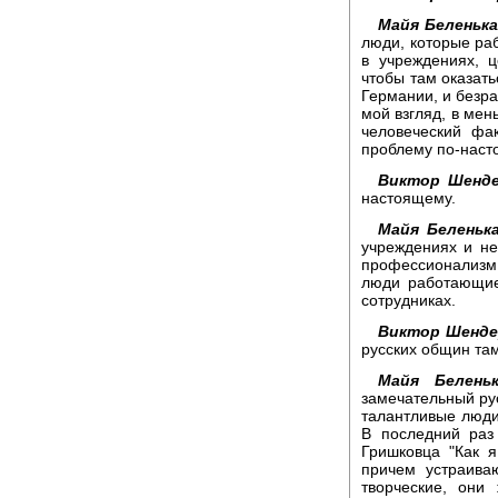
Майя Беленька
люди, которые ра
в учреждениях, 
чтобы там оказать
Германии, и безра
мой взгляд, в мен
человеческий фа
проблему по-наст
Виктор Шенде
настоящему.
Майя Беленька
учреждениях и не 
профессионализм
люди работающие
сотрудниках.
Виктор Шенде
русских общин та
Майя Беленьк
замечательный рус
талантливые люди
В последний раз
Гришковца "Как я
причем устраива
творческие, они