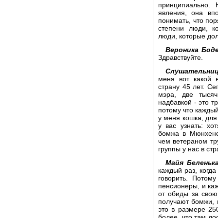
принципиально. 
явления, она вп
понимать, что пор
степени люди, к
люди, которые до
Вероника Боде
Здравствуйте.
Слушательни
меня вот какой 
страну 45 лет. Се
мэра, две тысяч
надбавкой - это т
потому что каждый
у меня кошка, для
у вас узнать: хо
бомжа в Мюнхене
чем ветераном тр
группы у нас в ст
Майя Беленька
каждый раз, когда
говорить. Потому
пенсионеры, и каж
от обиды за свою
получают бомжи, 
это в размере 25
более, что там до