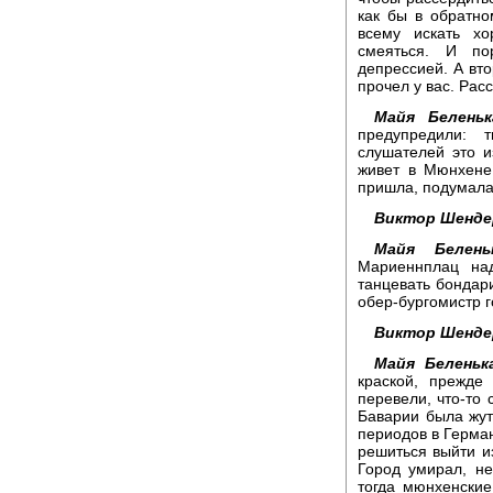
как бы в обратно
всему искать хо
смеяться. И по
депрессией. А вто
прочел у вас. Рас
Майя Беленьк
предупредили: 
слушателей это и
живет в Мюнхене
пришла, подумала
Виктор Шенде
Майя Беленьк
Мариеннплац на
танцевать бондар
обер-бургомистр г
Виктор Шенде
Майя Беленька
краской, прежде
перевели, что-то 
Баварии была жут
периодов в Герман
решиться выйти из
Город умирал, не
тогда мюнхенские