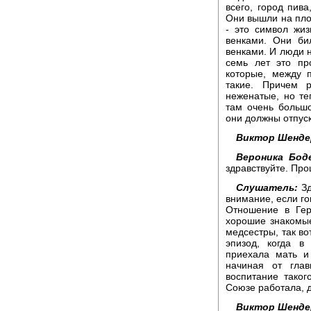
всего, город пива
Они вышли на пло
- это символ жи
венками. Они би
венками. И люди н
семь лет это пр
которые, между 
такие. Причем 
неженатые, но т
там очень большо
они должны отпуск 
Виктор Шенде
Вероника Бод
здравствуйте. Про
Слушатель:
Зд
внимание, если го
Отношение в Гер
хорошие знакомые
медсестры, так в
эпизод, когда в
приехала мать и
начиная от глав
воспитание таког
Союзе работала, д
Виктор Шенде