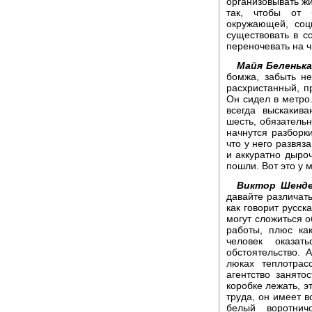
организовывать жи
так, чтобы от 
окружающей, соц
существовать в с
переночевать на ч
Майя Беленька
бомжа, забыть не
расхристанный, п
Он сидел в метро.
всегда выскакива
шесть, обязательн
начнутся разборк
что у него развяз
и аккуратно дыроч
пошли. Вот это у 
Виктор Шенде
давайте различать
как говорит русск
могут сложиться о
работы, плюс ка
человек оказа
обстоятельство. 
люках теплотрас
агентство занято
коробке лежать, э
труда, он имеет в
белый воротнич