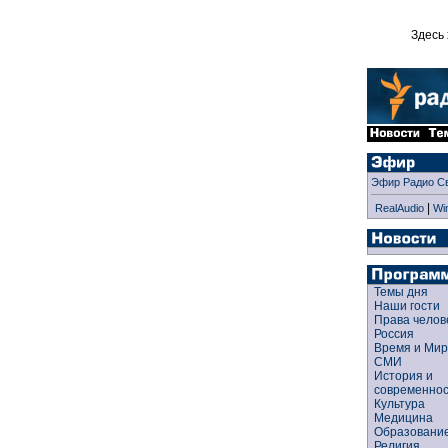
Здесь 
Эфир Радио С
|
RealAudio
Wi
Темы дня
Наши гости
Права чело
Россия
Время и Ми
СМИ
История и
современно
Культура
Медицина
Образован
Религия