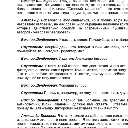
Виктор Шендерович:
Откуда была эта печальная интонация 
стал классиком, безусловно, но классиком, которого очень мало к
больше знают по фильмам. "Осенний марафон" - все смотрели
нетрезвого человека" или стихи - я думаю, что читали относительн
Александр Бисеров:
Я могу ошибаться, но я помню, когда в
нетрезвого человека", на них сразу было обращено внимание крити
которые действительно следили за современными публика
авторов - они сразу реагировали.
Виктор Шендерович:
У нас есть звонок. Пожалуйста, вы в эфир
Слушатель:
Добрый день. Это говорит Юрий Иванович, Моск
пожалуйста, ваш сегодня - редактор, да?
Виктор Шендерович:
Издатель Александр Бисеров.
Слушатель:
У меня такой вопрос: мне достаточно много лет -
диссидент, антисоветчик и прочее. Тем не менее, я прочитал книгу
Эта книга сейчас не продается. Скажите, почему она сейчас 
почему я её не могу посоветовать
Виктор Шендерович:
Хороший вопрос.
Слушатель:
Почему я, например, не могу ее посоветовать дру
Виктор Шендерович:
Спасибо вам большое. Вы довольно 
антисоветчик, Юрий Иванович, должен вам сказать... Ответьте
почему вы, Александр Викторович, не издаете "Майн Кампф"?
Александр Бисеров:
Я отвечу только за себя, за свое издател
издательству это просто неинтересно. Я не вижу здесь каких-то и
причин: издавать или не издавать другим издательствам, я не отв
издательства. За свое я отвечаю - нам это неинтересно.