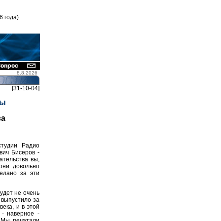
6 года)
8.8.2026
[31-10-04]
мы
ва
тудии Радио
вич Бисеров -
ательства вы,
 они довольно
елано за эти
удет не очень
 выпустило за
ека, и в этой
- наверное -
. Мы печатали