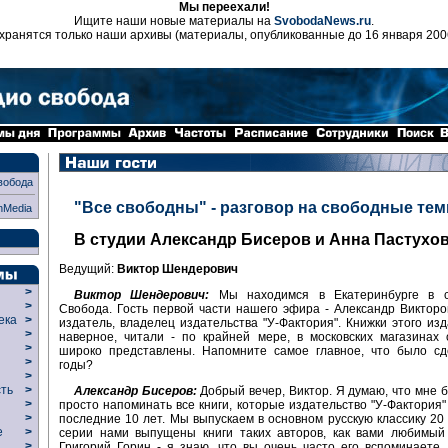
Мы переехали!
Ищите наши новые материалы на
SvobodaNews.ru
.
хранятся только наши архивы (материалы, опубликованные до 16 января 200
вобода
"Все свободны" - разговор на свободные те
nMedia
В студии Александр Бисеров и Анна Пастухо
Ведущий:
Виктор Шендерович
>
Виктор Шендерович:
Мы находимся в Екатеринбурге в с
>
Свобода. Гость первой части нашего эфира - Александр Викторо
века
>
издатель, владелец издательства "У-Фактория". Книжки этого изд
>
наверное, читали - по крайней мере, в московских магазинах
р
>
широко представлены. Напомните самое главное, что было сд
>
годы?
>
сть
>
Александр Бисеров:
Добрый вечер, Виктор. Я думаю, что мне б
>
просто напоминать все книги, которые издательство "У-Фактория"
>
последние 10 лет. Мы выпускаем в основном русскую классику 20 в
ие
>
серии нами выпущены книги таких авторов, как вами любимый 
>
Григорий Горин - я знаю, что вы очень часто его вспоминаете