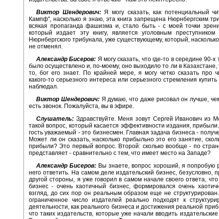
Виктор Шендерович:
Я могу сказать, как потенциальный чи
Кампф", насколько я знаю, эта книга запрещена Нюрнбергским три
всякая пропаганда фашизма и, стало быть - с моей точки зрени
который издает эту книгу, является уголовным преступником 
Нюрнбергского трибунала, уже существующему, который, насколько 
не отменял.
Александр Бисеров:
Я могу сказать, что где-то в середине 90-х
было осуществлено и, по-моему, оно выходило то ли в Казахстане, 
то, бог его знает. По крайней мере, я могу четко сказать про ч
какого-то серьезного интереса или серьезного стремления купить 
наблюдал.
Виктор Шендерович:
Я думаю, что даже рисовал он лучше, чем
есть звонок. Пожалуйста, вы в эфире.
Слушатель:
Здравствуйте. Меня зовут Сергей Иванович из М
такой вопрос, который касается эффективности издания, прибыли.
гость уважаемый - это бизнесмен. Главная задача бизнеса - получ
Может ли он сказать, насколько прибыльно это его занятие, скол
прибыли? Это первый вопрос. Второй: сколько вообще - по стране
представляет - сравнительно с тем, что имеет место на Западе?
Александр Бисеров:
Вы знаете, вопрос хороший, я попробую 
него ответить. На самом деле издательский бизнес, безусловно, 
другой стороны, я уже говорил в самом начале своего ответа, что
бизнес - очень хаотичный бизнес, формировался очень хаотич
взгляд, до сих пор он реальным образом еще не структурирован.
ограниченное число издателей реально подходят к структури
деятельности, как реального бизнеса и достижения реальной приб
что таких издательств, которые уже начали вводить издательские 