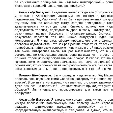
от собственных принципов, не издавать низкопробное - пони
бизнеса это хороший навар, хорошая прибыль?
Александр Бисеров:
В недавних номерах журнала "Критическа
интервью с Александром Ивановым, владельцем и главным
издательства "Ад Маргинум". И там была примечательная дискусс
эту тему: что, по большому счету, сегодня приходится в как
девальвировать литературу ради бизнеса, потому что на
подкидывать топлива, подкидывать дров в топку. Потому что,
разогнанная начнет буксовать и останавливаться, бизнеса
результате издатели так или иначе вынуждены идти на
компромиссы. Я и пытаюсь сформулировать, что очень важная
проблема издательства - это как раз умение отказаться от всех с
попробовать найти свою основную нишу и уже в этой нише развива
там очень интересная мысль как раз высказывается, что в из
сожалению, не диверсифицированы цены на издания - то есть т
по цене, хорошую книгу покупаешь или плохую. И как раз это влия
качественную литературу, она размазывается, прячется в плохой, в
сожалению, это особенности нашего российского рынка, они серьё
возможность издательств как-то перестроиться, как-то найти себя.
Виктор Шендерович:
Вы упомянули издательство "Ад Маргин
прославилось изданием книги Сорокина, которому такой пиар сд
вместе". В связи с этим, коротко - о связи чистого книгоиздательск
даже бизнеса - с политикой. Вот этот момент приходится учиты
образом? Или специально провоцировать для такой вот н
раскрутки?
Александр Бисеров:
Я думаю, что сегодня вряд ли кто-то ор
чистую провокацию политическую, или попытку как-то, серьез
издавать политические памфлеты, литературу анти-, 
-государственную, антивластную и так далее. Я думаю, что вс