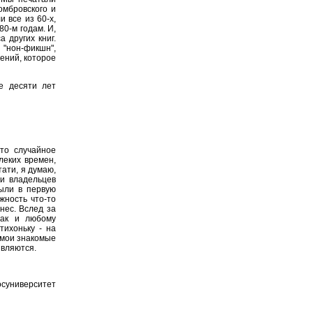
омбровского и
 все из 60-х,
80-м годам. И,
 других книг.
"нон-фикшн",
ений, которое
е десяти лет
-то случайное
леких времен,
тати, я думаю,
и владельцев
были в первую
жность что-то
знес. Вслед за
Как и любому
тихоньку - на
 мои знакомые
являются.
осуниверситет