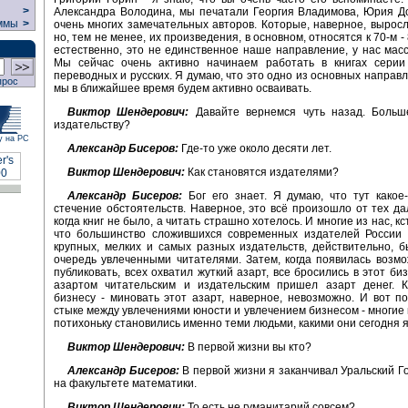
>
Александра Володина, мы печатали Георгия Владимова, Юрия Д
ммы
>
очень многих замечательных авторов. Которые, наверное, выросли
но, тем не менее, их произведения, в основном, относятся к 70-м - 
естественно, это не единственное наше направление, у нас масса
Мы сейчас очень активно начинаем работать в книгах серии 
переводных и русских. Я думаю, что это одно из основных направл
прос
мы в ближайшее время будем активно осваивать.
Виктор Шендерович:
Давайте вернемся чуть назад. Больш
издательству?
у на РС
Александр Бисеров:
Где-то уже около десяти лет.
Виктор Шендерович:
Как становятся издателями?
Александр Бисеров:
Бог его знает. Я думаю, что тут какое
стечение обстоятельств. Наверное, это всё произошло от тех да
когда книг не было, а читать страшно хотелось. И многие из нас, кс
что большинство сложившихся современных издателей России 
крупных, мелких и самых разных издательств, действительно, 
очередь увлеченными читателями. Затем, когда появилась возмо
публиковать, всех охватил жуткий азарт, все бросились в этот би
азартом читательским и издательским пришел азарт денег. 
бизнесу - миновать этот азарт, наверное, невозможно. И вот по
стыке между увлечениями юности и увлечением бизнесом - многие
потихоньку становились именно теми людьми, какими они сегодня 
Виктор Шендерович:
В первой жизни вы кто?
Александр Бисеров:
В первой жизни я заканчивал Уральский Г
на факультете математики.
Виктор Шендерович:
То есть не гуманитарий совсем?