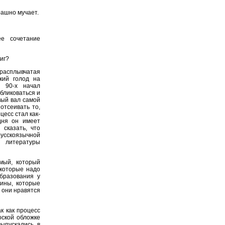
рашно мучает.
е сочетание
ниг?
 расплывчатая
кий голод на
е 90-х начал
бликоваться и
вый вал самой
отсеивать то,
цесс стал как-
дня он имеет
сказать, что
усскоязычной
й литературы
мый, который
 которые надо
образования у
тины, которые
, они нравятся
к как процесс
оской обложке
выпускались в