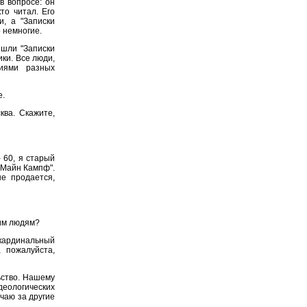
в вопросе: он
то читал. Его
, а "Записки
о немногие.
ышли "Записки
ки. Все люди,
циями разных
е.
ва. Скажите,
 60, я старый
 "Майн Кампф".
не продается,
гим людям?
кардинальный
, пожалуйста,
ьство. Нашему
деологических
ечаю за другие