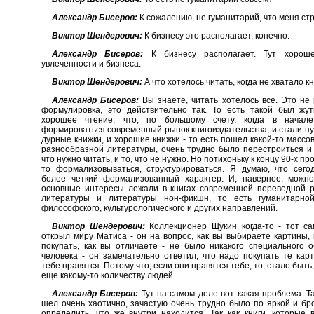
Александр Бисеров:
К сожалению, не гуманитарий, что меня ст
Виктор Шендерович:
К бизнесу это располагает, конечно.
Александр Бисеров:
К бизнесу располагает. Тут хороше
увлеченности и бизнеса.
Виктор Шендерович:
А что хотелось читать, когда не хватало к
Александр Бисеров:
Вы знаете, читать хотелось все. Это не
формулировка, это действительно так. То есть такой был жут
хорошее чтение, что, по большому счету, когда в начал
формироваться современный рынок книгоиздательства, и стали пу
дурные книжки, и хорошие книжки - то есть пошел какой-то массо
разнообразной литературы, очень трудно было перестроиться и 
что нужно читать, и то, что не нужно. Но потихоньку к концу 90-х про
то формализовываться, структурироваться. Я думаю, что сего
более четкий формализованный характер. И, наверное, можно 
основные интересы лежали в книгах современной переводной р
литературы и литературы нон-фикшн, то есть гуманитарно
философского, культурологического и других направлений.
Виктор Шендерович:
Коллекционер Щукин когда-то - тот са
открыл миру Матиса - он на вопрос, как вы выбираете картины,
покупать, как вы отличаете - не было никакого специального 
человека - он замечательно ответил, что надо покупать те кар
тебе нравятся. Потому что, если они нравятся тебе, то, стало быть
еще какому-то количеству людей.
Александр Бисеров:
Тут на самом деле вот какая проблема. Та
шел очень хаотично, зачастую очень трудно было по яркой и бр
определить, что же внутри находится, Так как книги, которые 