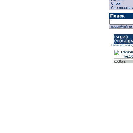
Спорт
Спецпрогра
подробный за
Поставьте ссылк