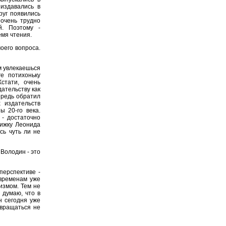
издавались в
руг появились
 очень трудно
й. Поэтому -
емя чтения.
оего вопроса.
м увлекаешься
е потихоньку
стати, очень
дательству как
ередь обратил
х издательств
ы 20-го века.
 - достаточно
нижку Леонида
сь чуть ли не
Володин - это
перспективе -
 временам уже
измом. Тем не
 думаю, что в
н сегодня уже
звращаться не