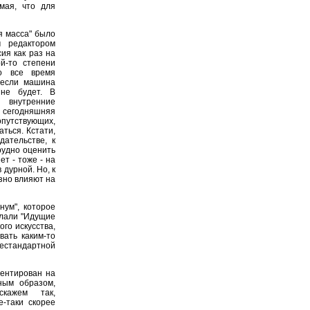
мая, что для
я масса" было
 редактором
ия как раз на
ой-то степени
до все время
 если машина
 не будет. В
 внутренние
 сегодняшняя
опутствующих,
ться. Кстати,
дательстве, к
рудно оценить
ет - тоже - на
 дурной. Но, к
зно влияют на
ум", которое
елали "Идущие
ого искусства,
вать каким-то
естандартной
иентирован на
ным образом,
скажем так,
е-таки скорее