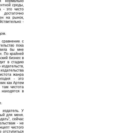
ся нормально
ентной среды,
 - это чисто
й достаточно
ен на рынок,
йствительно -
дом.
 сравнение с
тельство пока
олила бы мне
и. По крайней
ский бизнес в
дит в стадию
 издательств,
издательства
чистота жанра
егодня - это
аких как Артем
 там чистота
 находятся в
е.
й издатель. У
ный для меня.
дать", сейчас
ельствам - не
онцепт чистого
е отступиться