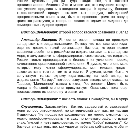
России буквально два-три. Туда входит все, что касает
организованного бизнеса. Это и маркетинг, это изучение конкур
это умение продвигать вышедшего автора. К примеру, Донцова
технологический продукт, скажем так: продукт, обладавши
прогрессивными качествами, был совершенно грамотно запущ
грамотно раскручен, а теперь он является одним из лидеров, де
коммерческих лидеров продаж.
Виктор Шендерович:
Второй вопрос касался сравнения с Запа
Александр Бисеров:
Я, честно говоря, никогда не проводил
западными книгоиздательствами. Потому что все-таки мое изда
еще не достигло такой организации бизнеса, которая позв
сравнивать себя не с российскими издательствами, а с западным
мере, я хочу закончить, сформулировать свою мысль, что издатель
России только превращается в бизнес и из увлечения перехо
качественно организованной технологии. Я думаю, что очень мало
которые могут четко сформулировать: моя миссия, кредо 
заключается в том-то, том-то и том-то. Я думаю, может быть, 
сопутствует только одному издательству, на мой взгляд, с
издательство "Вагриус", которое выпускает звезды мидл-класса, т
Тарасов, "Миллионер" вышла книжка, Ростропович. Может быть
жанра в большей степени присутствует. Остальные пока еще
поисках своего основного пути развития.
Виктор Шендерович:
У нас есть звонок. Пожалуйста, вы в эфир
Слушатель:
Здравствуйте, Виктор, здравствуйте, уважаемы
меня вопрос риторический, но риторический для вас, но насущ
Пушкинское "не продается вдохновенье, но можно рукопись про
можно переформулировать - я сужу по кинематографу, по издат
знаю: "пускай и нету вдохновенья, но можно "бабок" наварить". К
бизнеса в издательстве: как удается избегать соблазнов, чтобы н