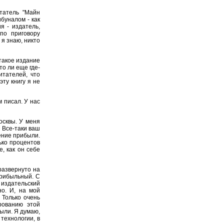
татель "Майн
буналом - как
я - издатель,
по приговору
я знаю, никто
 такое издание
то ли еще где-
итателей, что
эту книгу я не
 писал. У нас
осквы. У меня
 Все-таки ваш
ение прибыли.
ько процентов
, как он себе
развернуто на
прибыльный. С
 издательский
но. И, на мой
 Только очень
рованию этой
ыли. Я думаю,
технологии, в