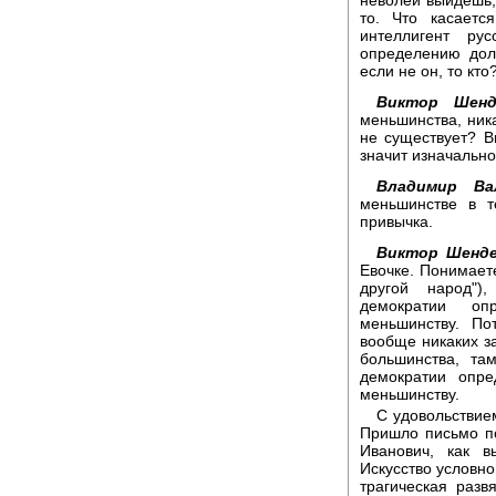
то. Что касаетс
интеллигент ру
определению дол
если не он, то кт
Виктор Шенд
меньшинства, ник
не существует? В
значит изначально
Владимир Ва
меньшинстве в т
привычка.
Виктор Шенде
Евочке. Понимаете
другой народ")
демократии оп
меньшинству. По
вообще никаких з
большинства, та
демократии опр
меньшинству.
С удовольствие
Пришло письмо п
Иванович, как в
Искусство условно
трагическая разв