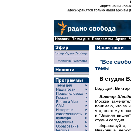
Ищите наши новы
Здесь хранятся только наши архивы (
Эфир Радио Свобода
|
"Все свобо
RealAudio
WinMedia
темы
В студии 
Темы дня
>
Ведущий:
Виктор
Наши гости
>
Права человека
>
Виктор Шенде
Россия
>
Москве замечате
Время и Мир
>
понимаю, что за 
СМИ
>
История и
>
что, поэтому я на
современность
>
и "Зимняя вишня"
Культура
>
студии сегодня.
Медицина
>
Здравствуйте
Образование
>
Ивановича дебют
Религия
>