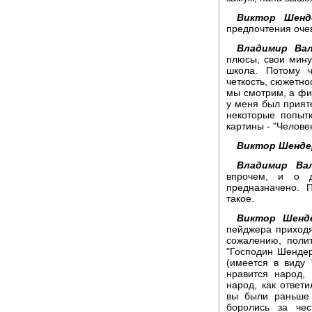
Виктор Шенд
предпочтения оч
Владимир Вал
плюсы, свои мин
школа. Потому ч
четкость, сюжетно
мы смотрим, а фи
у меня был прияте
некоторые попыт
картины - "Челове
Виктор Шенде
Владимир Вал
впрочем, и о д
предназначено. 
такое.
Виктор Шенде
пейджера приходят
сожалению, полит
"Господин Шендер
(имеется в виду
нравится народ,
народ, как ответ
вы были раньше
боролись за че