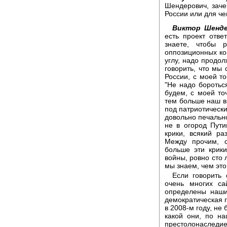
Шендерович, заче
России или для че
Виктор Шенде
есть проект отве
знаете, чтобы 
оппозиционных ко
углу, надо продол
говорить, что мы 
России, с моей то
"Не надо боротьс
будем, с моей точ
тем больше наш в
под патриотически
довольно печально
не в огород Пути
крики, всякий ра
Между прочим, с
больше эти крики
войны, ровно сто 
мы знаем, чем это
Если говорить 
очень многих са
определены наши
демократическая 
в 2008-м году, не
какой они, по н
престолонаследи