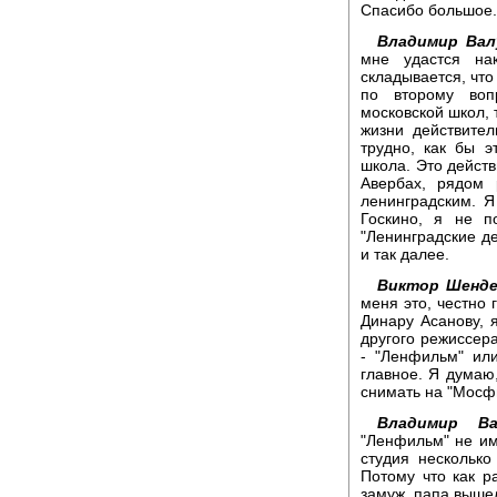
Спасибо большое.
Владимир Вал
мне удастся нак
складывается, что
по второму воп
московской школ, 
жизни действите
трудно, как бы э
школа. Это действ
Авербах, рядом 
ленинградским. Я
Госкино, я не п
"Ленинградские де
и так далее.
Виктор Шенде
меня это, честно 
Динару Асанову, 
другого режиссера
- "Ленфильм" ил
главное. Я думаю
снимать на "Мосфи
Владимир Ва
"Ленфильм" не им
студия несколько
Потому что как р
замуж, папа вышел