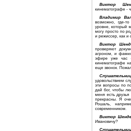
Виктор Шенд
кинематографе - ч
Владимир Вал
возможно, где-т
уровне, который м
могу просто по ро
и режиссер, как и 
Виктор Шенд
проверяют докум
агроном, и фамил
эфире уже час 
кинематографе на
еще звонок. Пожал
Слушательниц
удовольствием сл
эти вопросы по п
дай бог, чтобы л
меня есть друзья
прекрасны. Я оче
Рошаль, наприм
современником.
Виктор Шенде
Ивановичу?
Слушательниц