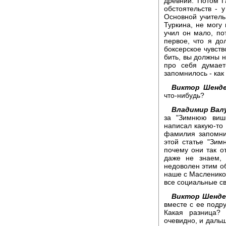
древний. Потом Г
обстоятельств - 
Основной учитель
Туркина, не могу 
учил он мало, по
первое, что я до
боксерское чувств
бить, вы должны н
про себя думает
запомнилось - как
Виктор Шенде
что-нибудь?
Владимир Вал
за "Зимнюю виш
написал какую-то 
фамилия запомни
этой статье "Зим
почему они так о
даже не знаем,
недоволен этим об
наше с Маслеников
все социальные св
Виктор Шенде
вместе с ее подр
Какая разница?
очевидно, и дальш