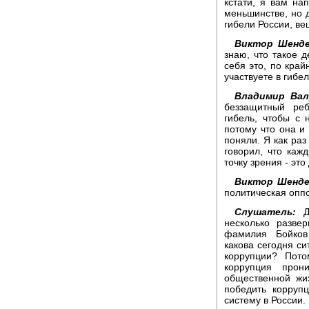
кстати, я вам на
меньшинстве, но д
гибели России, ве
Виктор Шенде
знаю, что такое 
себя это, по край
участвуете в гибел
Владимир Вал
беззащитный реб
гибель, чтобы с 
потому что она и 
поняли. Я как ра
говорил, что каж
точку зрения - это 
Виктор Шенде
политическая оппо
Слушатель:
До
несколько разве
фамилия Бойков 
какова сегодня си
коррупции? Пото
коррупция прон
общественной жи
победить корруп
систему в России.