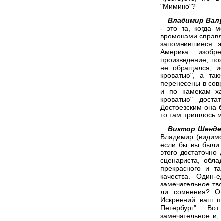
"Мимино"?
Владимир Вал
- это та, когда 
временами справля
запомнившиеся э
Америка изобр
произведение, по
не обращался, и
кроватью", а та
перенесены в совр
и по намекам ха
кроватью" доста
Достоевским она б
то там пришлось м
Виктор Шенде
Владимир (видимо
если бы вы были 
этого достаточно
сценариста, обл
прекрасного и т
качества. Один-
замечательное тво
ли сомнения? О
Искренний ваш п
Петербург". Во
замечательное и, 