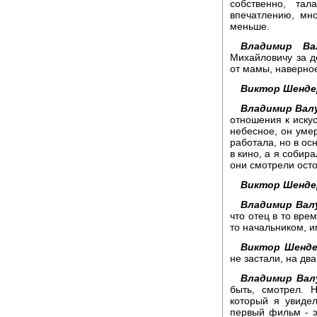
собственно, та
впечатлению, мн
меньше.
Владимир Вал
Михайловичу за д
от мамы, наверное
Виктор Шенде
Владимир Вал
отношения к искус
небесное, он умер
работала, но в ос
в кино, а я собира
они смотрели ост
Виктор Шенде
Владимир Вал
что отец в то вре
то начальником, 
Виктор Шенде
не застали, на дв
Владимир Вал
быть, смотрел. 
который я увиде
первый фильм - э