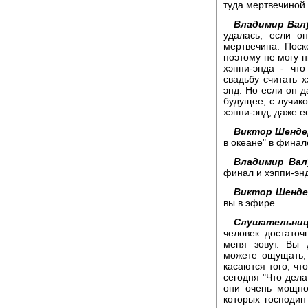
туда мертвечиной
Владимир Вал
удалась, если о
мертвечина. Поск
поэтому не могу н
хэппи-энда - чт
свадьбу считать х
энд. Но если он д
будущее, с лучико
хэппи-энд, даже е
Виктор Шенде
в океане" в финал
Владимир Вал
финал и хэппи-эн
Виктор Шенде
вы в эфире.
Слушательниц
человек достато
меня зовут. Вы 
можете ощущать,
касаются того, чт
сегодня "Что дела
они очень мощно
которых господин