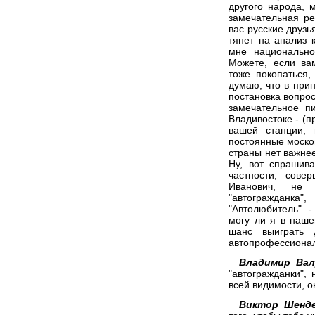
другого народа, 
замечательная ре
вас русские друзь
тянет на анализ 
мне национально
Можете, если ва
тоже покопаться,
думаю, что в при
постановка вопрос
замечательное пи
Владивостоке - (п
вашей станции, 
постоянные москов
страны нет важнее
Ну, вот спрашив
частности, сове
Иванович, не
"автогражданк
"Автолюбитель". 
могу ли я в наше
шанс выиграть 
автопрофессионал
Владимир Вал
"автогражданки",
всей видимости, о
Виктор Шенде