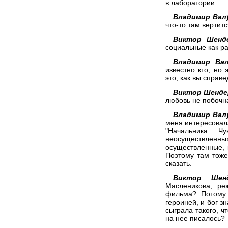
в лаборатории.
Владимир Вал
что-то там вертитс
Виктор Шенде
социальные как ра
Владимир Вал
известно кто, но
это, как вы справ
Виктор Шенде
любовь не побочн
Владимир Вал
меня интересовал
"Начальника 
неосуществлен
осуществленные, 
Поэтому там тоже
сказать.
Виктор Шенд
Масленикова, ре
фильма? Потому 
героиней, и бог зн
сыграла такого, ч
на нее писалось?