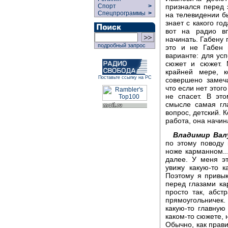
признался перед 
Спорт
>
Спецпрограммы
>
на телевидении б
знает с какого год
вот на радио вп
начинать. Габену 
подробный запрос
это и не Габен 
варианте: для усп
сюжет и сюжет. 
крайней мере, 
Поставьте ссылку на РС
совершено замеч
что если нет этого
не спасет. В эт
смысле самая гл
вопрос, детский. 
работа, она начин
Владимир Вал
по этому поводу 
ноже карманном..."
далее. У меня эт
увижу какую-то к
Поэтому я привык
перед глазами ка
просто так, абст
прямоугольничек. 
какую-то главную
каком-то сюжете, 
Обычно, как прави