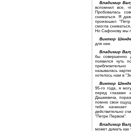
Владимир Вал
вспомнил все, ч
Пробовалась со
сниматься. Я даж
произошел "Пет
смогла сниматься,
Но Сафонову мы п
Виктор Шенде
для нее.
Владимир Вал
бы совершенно 
появился чуть п
приблизительно
называлась карти
хотелось нам в "З
Виктор Шенде
95-го года, я мог
перед глазами 
Дашкевича, пораз
помню свои ощуще
тебя начинает 
действительно сч
"Петре Первом".
Владимир Вал
может думать как 