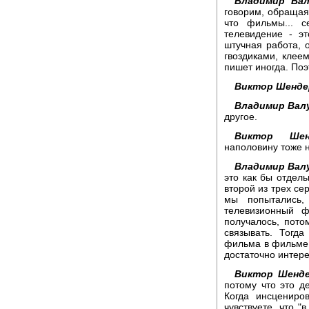
Владимир Вал
говорим, обраща
что фильмы... с
телевидение - э
штучная работа, 
гвоздиками, клее
пишет иногда. Поэт
Виктор Шенде
Владимир Вал
другое.
Виктор Шенд
наполовину тоже 
Владимир Вал
это как бы отдел
второй из трех се
мы попытались,
телевизионный ф
получалось, пото
связывать. Тогд
фильма в фильме 
достаточно интер
Виктор Шенде
потому что это де
Когда инсцениро
чувствуете, что "