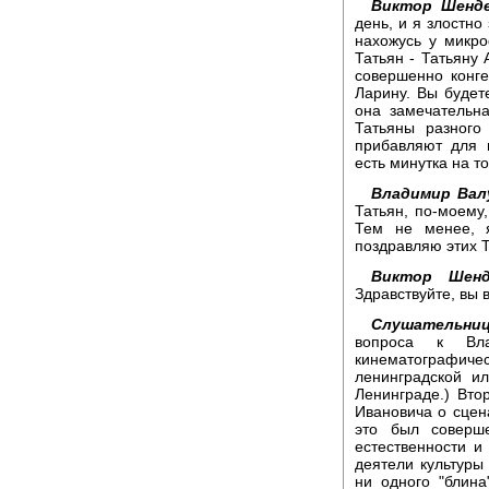
Виктор Шенде
день, и я злостн
нахожусь у микро
Татьян - Татьяну
совершенно конг
Ларину. Вы будет
она замечательна
Татьяны разного
прибавляют для 
есть минутка на т
Владимир Вал
Татьян, по-моему,
Тем не менее, я
поздравляю этих Т
Виктор Шенд
Здравствуйте, вы 
Слушательниц
вопроса к Вла
кинематографичес
ленинградской и
Ленинграде.) Вто
Ивановича о сцен
это был соверш
естественности и 
деятели культуры 
ни одного "блин