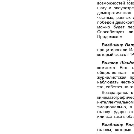
возможностей гов
шагу и злоупотр
демократическая
честных, равных 
победой демократи
можно будет пер
Способствует л
Продолжаем.
Владимир Вал
процитировали Ил
который сказал: "Р
Виктор Шенде
комитета. Есть 
общественная 
журналистская п
наблюдать, честно
это, собственно го
Возвращаясь к
кинематограф
интеллектуаль
эмоционально, а
голову - удары в г
или все-таки в об
Владимир Вал
головы, которые