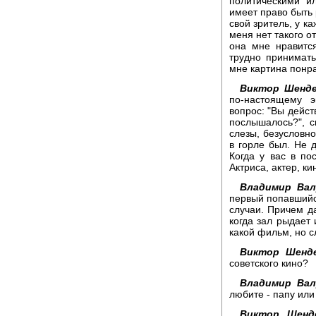
политическими ил
имеет право быть
свой зритель, у к
меня нет такого от
она мне нравится
трудно принимать
мне картина понра
Виктор Шенде
по-настоящему э
вопрос: "Вы дейст
послышалось?", 
слезы, безусловно
в горле был. Не д
Когда у вас в по
Актриса, актер, ки
Владимир Вал
первый попавшийся
случаи. Причем да
когда зал рыдает 
какой фильм, но с
Виктор Шенде
советского кино?
Владимир Вал
любите - папу ил
Виктор Шенд