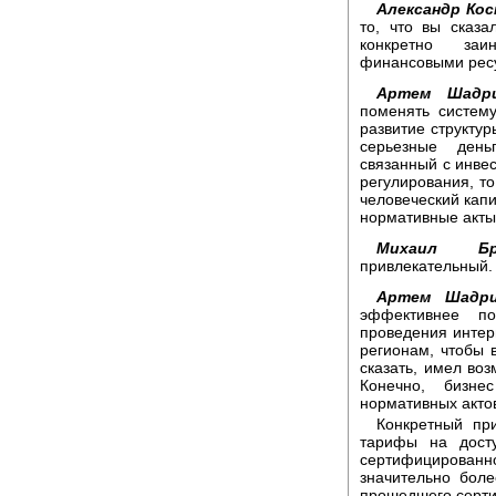
Александр Кос
то, что вы сказ
конкретно заи
финансовыми ресу
Артем Шадри
поменять систем
развитие структу
серьезные день
связанный с инве
регулирования, то
человеческий капи
нормативные акты 
Михаил Брау
привлекательный.
Артем Шадри
эффективнее по
проведения интер
регионам, чтобы 
сказать, имел во
Конечно, бизне
нормативных актов
Конкретный пр
тарифы на досту
сертифицированн
значительно боле
прошедшего серти