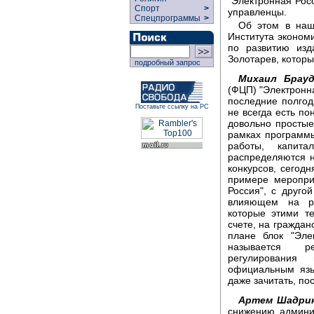
"Электронная Рос
Спорт
>
управленцы.
Спецпрограммы
>
Об этом в наш
Института эконом
по развитию изд
Золотарев, которы
подробный запрос
Михаил Брауд
(ФЦП) "Электронна
последние полгод
Поставьте ссылку на РС
не всегда есть по
довольно простые
рамках программы
работы, капита
распределяются н
конкурсов, сегодн
примере меропри
Россия", с друго
влияющем на ры
которые этими т
счете, на граждан
плане блок "Эле
называется рег
регулирования
официальным язы
даже зачитать, по
Артем Шадрин
снижению админи