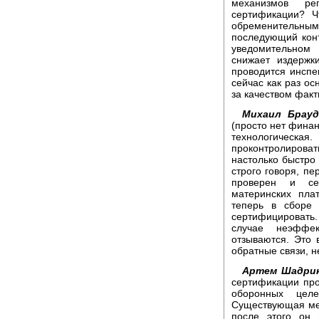
механизмов ре
сертификации? Ч
обременительным
последующий конт
уведомительном
снижает издержк
проводится инспе
сейчас как раз ос
за качеством факт
Михаил Брауд
(просто нет финан
технологическ
проконтролироват
настолько быстро 
строго говоря, п
проверен и се
материнских пла
теперь в сборе 
сертифицировать
случае неэффек
отзываются. Это 
обратные связи, н
Артем Шадри
сертификации про
оборонных цел
Существующая ме
после этого он 