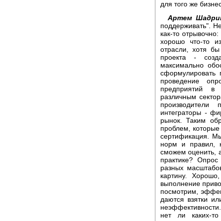
для того же бизне
Артем Шадри
поддерживать". Не
как-то отрывочно:
хорошо что-то и
отрасли, хотя бы
проекта - созд
максимально обо
сформулировать 
проведение опр
предприятий в 
различным сектор
производители 
интеграторы - ф
рынок. Таким об
проблем, которые
сертификация. М
норм и правил, 
сможем оценить, 
практике? Опрос
разных масштабов
картину. Хорошо
выполнение приво
посмотрим, эффек
даются взятки ил
неэффективности.
нет ли каких-т