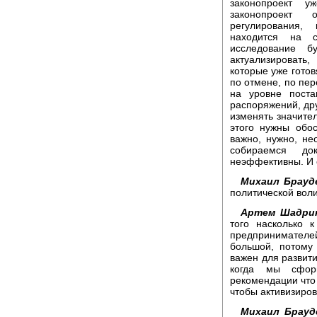
законопроект у
законопроект 
регулирования,
находится на с
исследование б
актуализировать
которые уже гото
по отмене, по пе
на уровне поста
распоряжений, дру
изменять значител
этого нужны обос
важно, нужно, н
собираемся до
неэффективны. И 
Михаил Брауд
политической вол
Артем Шадри
того насколько 
предпринимателей
большой, потому
важен для развити
когда мы сформ
рекомендации что 
чтобы активизиров
Михаил Брауд