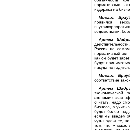
нормативных ак
издержки на бизне
Михаил Брауд
появился весо
внутрикорпорати
ведомствами, бор
Артем Шадри
действительности
России на самом
нормативный акт в
как он будет заре
будут приниматьс
никуда не годится.
Михаил Брауд
соответствие зако
Артем Шадри
экономической 
экономическая эф
считать, надо смо
бизнеса, а учитыв
будет более наде
если мы введем о
чуть надежнее, но
том, что множест
счет того, что он