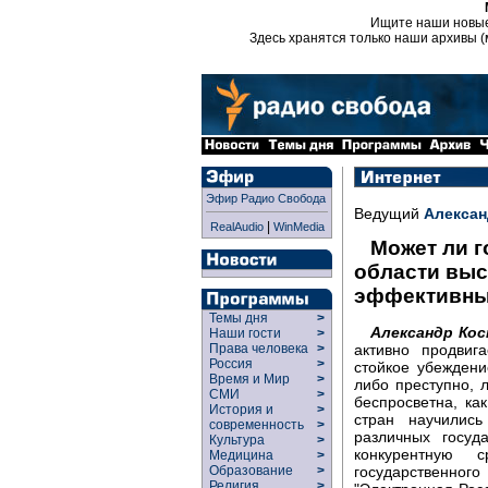
Ищите наши новы
Здесь хранятся только наши архивы (
Эфир Радио Свобода
Ведущий
Алексан
|
RealAudio
WinMedia
Может ли г
области выс
эффективн
Темы дня
>
Александр Кос
Наши гости
>
активно продвиг
Права человека
>
Россия
>
стойкое убеждени
Время и Мир
>
либо преступно, 
СМИ
>
беспросветна, ка
История и
>
стран научились
современность
>
различных госуд
Культура
>
конкурентную 
Медицина
>
государственног
Образование
>
Религия
>