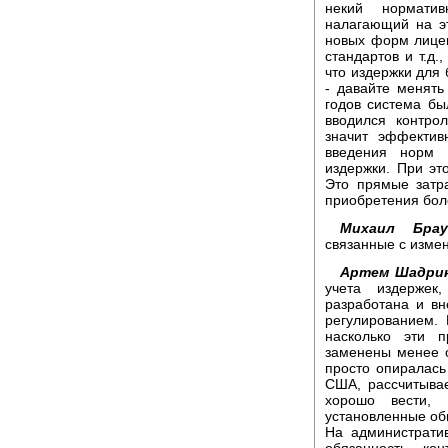
некий норматив
налагающий на эт
новых форм лице
стандартов и т.д.
что издержки для
- давайте менять
годов система бы
вводился контро
значит эффектив
введения норм 
издержки. При эт
Это прямые затр
приобретения бол
Михаил Брау
связанные с изме
Артем Шадрин
учета издержек
разработана и вн
регулированием.
насколько эти 
заменены менее 
просто опиралась
США, рассчитывае
хорошо вести,
установленные об
На администрати
обязанность ко