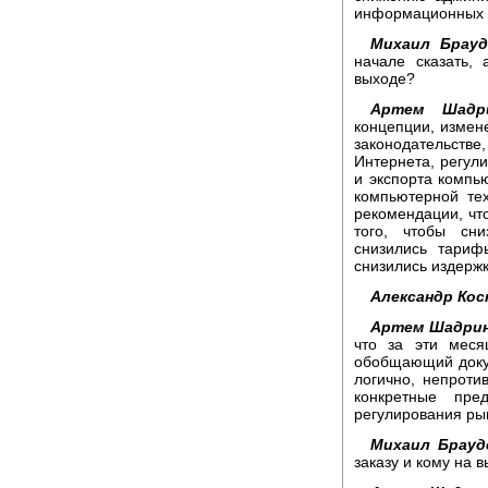
информационных и
Михаил Брауд
начале сказать,
выходе?
Артем Шадр
концепции, измен
законодательстве,
Интернета, регул
и экспорта компь
компьютерной те
рекомендации, чт
того, чтобы сн
снизились тариф
снизились издержк
Александр Кос
Артем Шадрин
что за эти меся
обобщающий докум
логично, непрот
конкретные пр
регулирования ры
Михаил Брауд
заказу и кому на