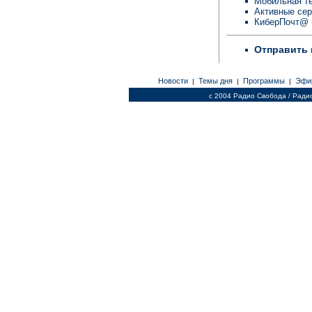
Мобильная т
Активные сер
КиберПочт@ -
Отправить 
Новости
Темы дня
Программы
Эфи
|
|
|
c 2004 Радио Свобода / Ради