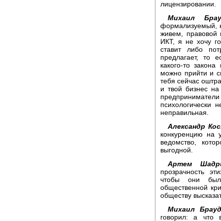
лицензировании.
Михаил Брау
формализуемый, н
живем, правовой
ИКТ, я не хочу г
ставит либо пот
предлагает, то 
какого-то закона
можно прийти и с
тебя сейчас оштра
и твой бизнес на
предприниматели
психологически н
неправильная.
Александр Кос
конкуренцию на у
ведомство, кото
выгодной.
Артем Шадр
прозрачность эт
чтобы они был
общественной кри
обществу высказа
Михаил Брауд
говорил: а что