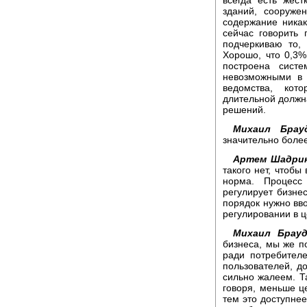
зданий, сооруже
содержание никак
сейчас говорить
подчеркиваю то,
Хорошо, что 0,3%
построена сист
невозможными в 
ведомства, кот
длительной должн
решений.
Михаил Брауд
значительно более
Артем Шадрин
такого нет, чтобы
норма. Процесс
регулирует бизнес
порядок нужно вво
регулировании в 
Михаил Брауд
бизнеса, мы же п
ради потребителе
пользователей, до
сильно жалеем. Т
говоря, меньше ц
тем это доступнее