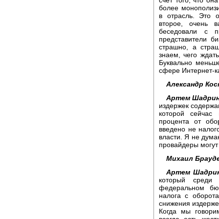
более монополизи
в отрасль. Это 
второе, очень 
беседовали с п
представители би
страшно, а стра
знаем, чего ждат
Буквально меньш
сфере Интернет-к
Александр Кос
Артем Шадрин
издержек содержан
которой сейчас
процента от обо
введено не налог
власти. Я не дума
провайдеры могут
Михаил Брауд
Артем Шадрин
который среди 
федеральном бю
налога с оборота
снижения издержек
Когда мы говори
всегда есть жес