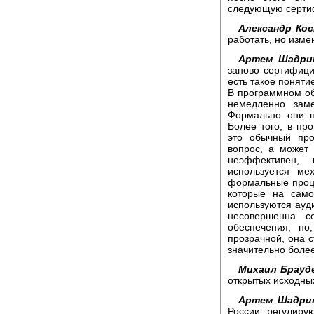
следующую серти
Александр Кос
работать, но изме
Артем Шадри
заново сертифици
есть такое поняти
В программном об
немедленно заме
Формально они н
Более того, в пр
это обычный про
вопрос, а может
неэффективен,
используется ме
формальные проце
которые на сам
используются ауд
несовершенна с
обеспечения, но
прозрачной, она 
значительно боле
Михаил Брауд
открытых исходных
Артем Шадри
России регулиру