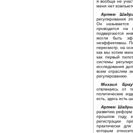
я вообще не участ
меня нет компьюте
Артем Шадри
регулирования эт
Он называется 
проводится на 
подвергаются ин
могли быть эф
неэффективны. По
пересмотр, на ос
как мы хотим мен
как первый пило
системы регулир
исследования дол
всем отраслям эк
регулированию.
Михаил Брауд
отвлекаясь от 
политические изд
есть, здесь есть ш
Артем Шадри
развитию реформ 
прошлом году, 
регистрации пр
практически дл
которым относит