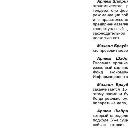
Артем Шадрин
экономического 
тендера, оно фор
рекомендации пойд
и в правительств
предпринимателя
концептуальный 
законодательной
несколько лет.
Михаил Брауд
кто проводит мер
Артем Шадри
Головная организ
известный как инс
Фонд экономич
Информационно-ко
Михаил Брауд
заканчивается 15
этому времени бу
Когда реально ож
аппаратные дела,
Артем Шадри
который определя
подходе. Уже суще
сейчас готовит