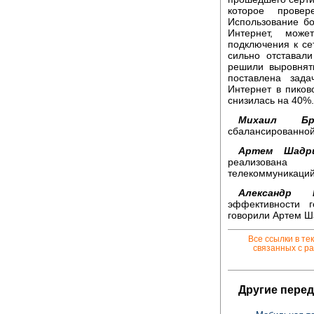
которое провер
Использование б
Интернет, може
подключения к се
сильно отставал
решили выровнят
поставлена зад
Интернет в пиков
снизилась на 40%.
Михаил Брау
сбалансированной 
Артем Шадри
реализована
телекоммуникаций
Александр К
эффективности г
говорили Артем Ш
Все ссылки в те
связанных с ра
Другие перед