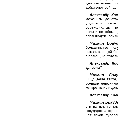
действительно 
действуют сейчас.
Александр Ко
механизм действ
улучшили свое 
сертификатам - н
если и не обогащ
слоя людей. Как ж
Михаил Брауд
большинстве сл
выкачивающей бол
с помощью этих м
Александр Ко
дьявола?
Михаил Брау
Ощущение такое, 
больше непонима
конкретных лиценз
Александр Кос
Михаил Брауд
эти взятки, то т
государства отрас
нет такой супер