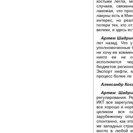
костьми легла, 
случаев, связан
лакомая, что про
лакуны есть в Мин
интерес, но реа
потери тех, кто о
велики, и здесь е
Артем Шадрин
лет назад. Что 
уполномоченные б
не хочу ее коммен
никто ее не о
исполняется че
бюджетов регионо
Экспорт нефти, к
процесс более ли
Александр Кос
Артем Шадри
регулирования. Р
ИКТ все зарегули
все хорошо и нор
целиком вся с
зарубежному опы
спонтанно, как эт
же западных стран
могло в любой и