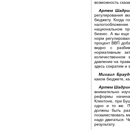
возможность сказат
Артем Шадри
регулирования в
бюджету. Когда го
налогообложение.
национальном пр
бизнес. А вы еще 
норм регулировани
процент ВВП добав
видно с разбив
нормативным ак
количественном
давление на прави
здесь сократим и 
Михаил Брауд
каком бюджете, ка
Артем Шадрин
внимательно изу
реформы начина
Клинтоне, при Бу
одно и то же. П
должны быть ра
позаимствовать м
надо двигаться. 
результату.