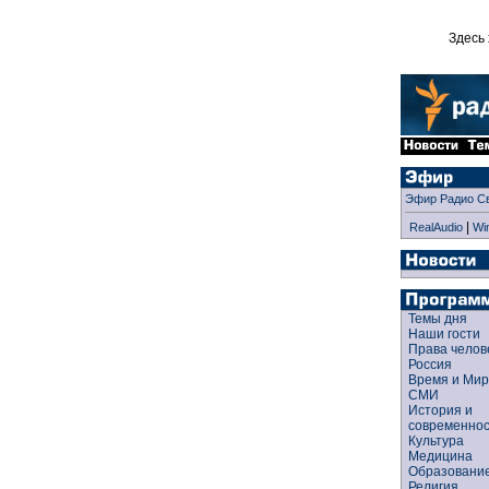
Здесь 
Эфир Радио С
|
RealAudio
Wi
Темы дня
Наши гости
Права чело
Россия
Время и Ми
СМИ
История и
современно
Культура
Медицина
Образован
Религия