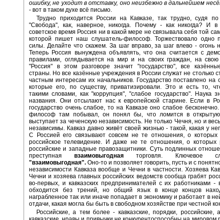
ошибку, не уходит в отставку, оно неизбежно в дальнейшем нес
- вот в таком духе всё письмо.
Трудно приходится России на Кавказе, так трудно, судя по
"Свобода", как, наверное, никогда. Почему - как никогда? И в
советское время Россия ни в какой мере не связывала себя той са
которой пишет наш слушатель-философ. Торжествовало одно п
силы. Делайте что скажем. За шаг вправо, за шаг влево - огонь 
Теперь Россия вынуждена объявлять, что она считается с дем
правилами, оглядывается на мир и на своих граждан, на свою
"Россия" в этом разговоре значит "государство", все казённ
страны. Но все казённые учреждения в России служат не столько с
частным интересам их начальников. Государство поставлено на 
которые его, по существу, приватизировали. Это и есть то, ч
такими словами, как "коррупция", "слабое государство". Наука з
названия. Они отсылают нас к европейской старине. Если в Р
государство очень слабое, то на Кавказе оно слабое бесконечно
философ там побывал, он понял бы, что ломится в открытую 
выступает за чеченскую независимость. Не только Чечня, но и вес
независимы. Кавказ давно живёт своей жизнью - такой, какая у не
С Россией его связывают совсем не те отношения, о которых 
российское телевидение. И даже не те отношения, о которых 
российские и западные правозащитники. Суть подлинных отноше
преступная
взаимовыгодная
торговля. Ключевое с
"взаимовыгодная".
Оно-то и позволяет говорить, пусть и с понятн
независимости Кавказа вообще и Чечни в частности. Хозяева Кав
Чечни и хозяева главных российских ведомств сообща грабят росс
во-первых, и кавказских предпринимателей с их работниками - 
обходится без трений, но общий язык в конце концов наход
награбленное так или иначе попадает в экономику и работает в ней
отдачи, какая могла бы быть в свободном хозяйстве при честной ко
Российские, а тем более - кавказские, порядки, российские, 
кавказские, нравы и привычки не конкурентоспособны на мировом 