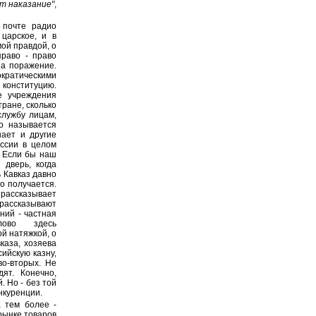
ёт наказание"
,
 почте радио
 царское, и в
мой правдой, о
раво - право
на поражение.
ократическими
 конституцию.
ые учреждения
тране, сколько
службу лицам,
то называется
нает и другие
оссии в целом
. Если бы наш
дверь, когда
ь Кавказ давно
го получается.
рассказывает
рассказывают
ний - частная
лово здесь
ой натяжкой, о
каза, хозяева
ийскую казну,
во-вторых. Не
ят. Конечно,
. Но - без той
нкуренции.
а тем более -
рынке товаров