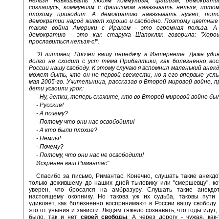
нельзя навязывать людям коммунизм, фашизм, демократи
соглашусь, коммунизм с фашизмом навязывать нельзя, пото
плохому приводит. А демократию навязывать нужно, пот
демократии народ живет хорошо и свободно. Поэтому цветные 
также война Америки с Ираком - это огромная польза. А
демократию - это как старуха Шапокляк говорила: "Хоро
прославиться нельзя-с!".
"Я литовец. Прочёл вашу передачу в Интернете. Даже удив
долго не сходит с уст тема Прибалтики, как болезненно во
России нашу свободу. К этому случаю я вспомнил маленький анек
может быть, что он не первой свежести, но я его впервые усл
мая 2005-го. Учительница, рассказав о Второй мировой войне, п
дети усвоили урок:
- Ну, детки, теперь скажите, кто во Второй мировой войне б
- Русские!
- А почему?
- Потому что они нас освободили!
- А кто были плохие?
- Немцы!
- Почему?
- Потому, что они нас не освободили!
Искренне ваш Римантас".
Спасибо за письмо, Римантас. Конечно, слушать такие анекд
только дожившему до наших дней тыловику или "смершевцу", к
уверен, что бросался на амбразуру. Слушать такие анекд
настоящему окопнику. Но такова уж их судьба, таковы пути 
удивляет, как болезненно воспринимают в России вашу свободу.
это от уныния и зависти. Людям тяжело сознавать, что годы идут, 
было, так и нет
своей свободы
. А через дорогу - чужая, как