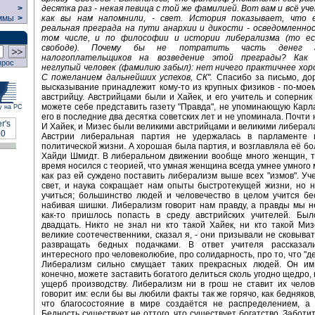
десятка раз - некая певица с той же фамилией. Вот вам и всё уче
>
как вы нам напомнили, - свет. История показывает, что 
ммы
>
реальная преграда на пути анархии и дикости - осведомленно
том числе, и по философии и истории либерализма (то ес
свободе). Почему бы не потратить часть денег ам
налогоплательщиков на возведение этой преграды? Как 
прос
неглупый человек (фамилию забыл): нет ничего практичнее хо
С пожеланием дальнейших успехов, СК".
Спасибо за письмо, до
высказывание принадлежит кому-то из крупных физиков - по-моем
австрийцу. Австрийцами были и Хайек, и его учитель и соперник
можете себе представить газету "Правда", не упоминающую Карл
у на РС
его в последние два десятка советских лет и не упоминала. Почти
И Хайек, и Мизес были великими австрийцами и великими либерала
Австрии либеральная партия не удержалась в парламенте
политической жизни. А хорошая была партия, и возглавляла её б
Хайди Шмидт. В либеральном движении вообще много женщин, т
время носился с теорией, что умная женщина всегда умнее умного 
как раз ей суждено поставить либерализм выше всех "измов". Уче
свет, и наука сокращает нам опыты быстротекущей жизни, но 
учиться; большинство людей и человечество в целом учится бе
набивая шишки. Либерализм говорит нам правду, а правды мы 
как-то пришлось попасть в среду австрийских учителей. Был
двадцать. Никто не знал ни кто такой Хайек, ни кто такой Ми
великие соотечественники, сказал я, - они призывали не сковыват
развращать бедных подачками. В ответ учителя рассказа
интересного про человеколюбие, про солидарность, про то, что "д
Либерализм сильно смущает таких прекрасных людей. Он им 
конечно, можете заставить богатого делиться сколь угодно щедро, 
ущерб производству. Либерализм ни в грош не ставит их чело
говорит им: если бы вы любили факты так же горячо, как бедняков
что благосостояние в мире создаётся не распределением, а 
Бедность существует не оттого, что существует богатство. Заботи