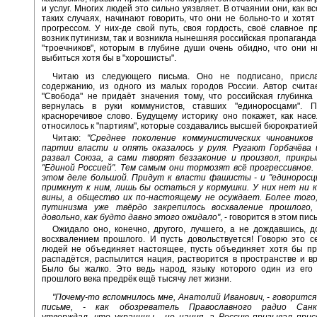
и услуг. Многих людей это сильно уязвляет. В отчаянии они, как вс
таких случаях, начинают говорить, что они не больно-то и хотят
прогрессом. У них-де свой путь, своя гордость, своё славное п
возник путинизм, так и возникла нынешняя российская пропаганда
"троечников", которым в глубине души очень обидно, что они н
выбиться хотя бы в "хорошисты".
Читаю из следующего письма. Оно не подписано, присл
содержанию, из одного из малых городов России. Автор счита
"Свобода" не придаёт значения тому, что российская глубинка
вернулась в руки коммунистов, ставших "единоросцами". П
красноречивое слово. Будущему историку оно покажет, как нас
относилось к "партиям", которые создавались высшей бюрократией
Читаю:
"Среднее поколение коммунистических чиновников
партии власти и опять оказалось у руля. Ругают Горбачёва 
развал Союза, а сами творят беззаконие и произвол, прикры
"Единой Россией". Тем самым они тормозят всё прогрессивное.
этом деле большой. Придут к власти фашисты - и "единоросцы
примкнут к ним, лишь бы остаться у кормушки. У них нет ни 
вины, а общество их по-настоящему не осуждает. Более того,
путинизма уже твёрдо закрепилось восхваление прошлого
довольно, как будто давно этого ожидало"
, - говорится в этом пис
Ожидало оно, конечно, другого, лучшего, а не дождавшись, д
восхвалением прошлого. И пусть довольствуется! Говорю это с
людей не объединяет настоящее, пусть объединяет хотя бы пр
распадётся, распылится нация, растворится в пространстве и в
Было бы жалко. Это ведь народ, языку которого один из его 
прошлого века предрёк ещё тысячу лет жизни.
"Почему-то вспомнилось мне, Анатолий Иванович, - говоритс
письме, - как обозреватель Православного радио Санк
утверждал, что украинцы - не нация, а Россию призывал прис