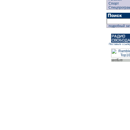
Спорт
Спецпрогра
подробный за
Поставьте ссылк