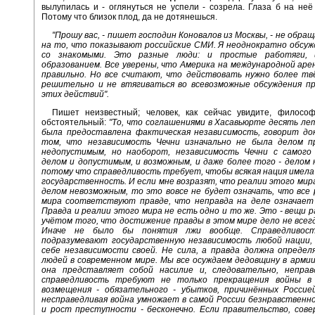
вылупилась и - оглянуться не успели - созрела. Глаза б на неё
Потому что близок плод, да не дотянешься.
"Прошу вас, - пишет господин Коновалов из Москвы, - не обра
на то, что показывают российские СМИ. Я неоднократно обсуж
со знакомыми. Это разные люди: и простые работяги,
образованием. Все уверены, что Америка на международной ар
правильно. Но все считают, что действовать нужно более твё
решительно и не втягиваться во всевозможные обсуждения п
этих действий".
Пишет неизвестный; человек, как сейчас увидите, философс
обстоятельный:
"То, что соглашениями в Хасавьюрте десять ле
была предоставлена фактическая независимость, говорит до
том, что независимость Чечни изначально не была делом п
недопустимым, но наоборот, независимость Чечни с самого
делом и допустимым, и возможным, и даже более того - делом
потому что справедливость требует, чтобы всякая нация имел
государственность. И если мне возразят, что реалии этого ми
делом невозможным, то это вовсе не будет означать, что все
мира соответствуют правде, что неправда на деле означает 
Правда и реалии этого мира не есть одно и то же. Это - вещи р
учётом того, что достижение правды в этом мире дело не всег
Иначе не было бы понятия лжи вообще. Справедливос
подразумевают государственную независимость любой нации,
себе независимости своей. Не сила, а правда должна определ
людей в современном мире. Мы все осуждаем дедовщину в арми
она представляет собой насилие и, следовательно, неправ
справедливость требуют не только прекращения войны в 
возмещения - обязательного - убытков, причинённых Россие
несправедливая война умножает в самой России безнравственн
и рост преступности - бесконечно. Если правительство, сове