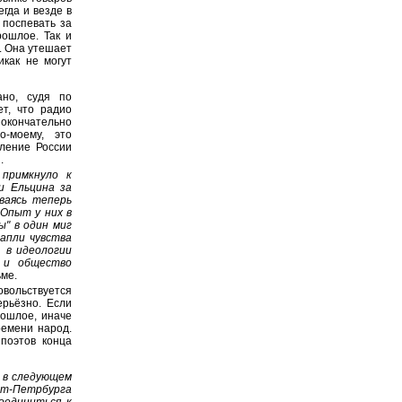
егда и везде в
 поспевать за
рошлое. Так и
. Она утешает
икак не могут
ано, судя по
ет, что радио
 окончательно
о-моему, это
еление России
.
 примкнуло к
и Ельцина за
ваясь теперь
 Опыт у них в
" в один миг
капли чувства
 в идеологии
, и общество
ьме.
овольствуется
ерьёзно. Если
ошлое, иначе
ремени народ.
поэтов конца
я в следующем
т-Петрбурга
оединиться к