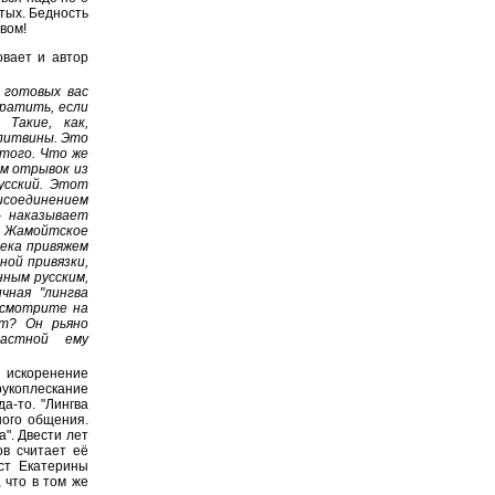
тых. Бедность
вом!
овает и автор
 готовых вас
ратить, если
Такие, как,
 литвины. Это
того. Что же
ам отрывок из
усский. Этот
рисоединением
- наказывает
 Жамойтское
века привяжем
ной привязки,
нным русским,
чная "лингва
осмотрите на
ет? Он рьяно
ластной ему
искоренение
укоплескание
а-то. "Лингва
ного общения.
а". Двести лет
в считает её
ст Екатерины
 что в том же