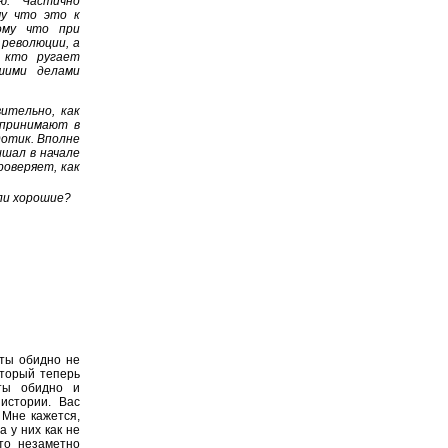
ю. Частично
му что это к
ому что при
революции, а
 кто ругает
шими делами
ительно, как
спринимают в
дотик. Вполне
ышал в начале
роверяет, как
ыли хорошие?
оты обидно не
оторый теперь
оты обидно и
истории. Вас
 Мне кажется,
а у них как не
-то незаметно