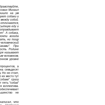
Здравствуйте,
исовин Михаил
пришло на ум
вуют собаки и
 между собой.
 отличаются,
 сытную еду и
 оправдывает
т". А собака,
почти всегда
лать, ни пищу
человеческий
аками". При
ность Родине
зря называют
ым человеком,
енном уровне
процентов, а
 на семьдесят
. Но не стоит,
о их место тут
собаки" сразу
 пять "собак"
ия коллектива.
обеспечивает
ньшинство не
написал, что