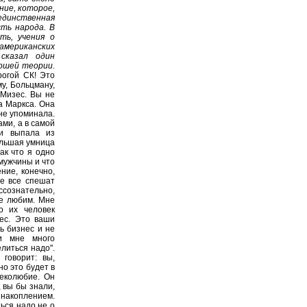
ние, которое,
единственная
сть народа. В
ть, учения о
ериканских
сказал один
рошей теории.
рогой СК! Это
у, Больцману,
 Мизес. Вы не
а Маркса. Она
 не упоминала.
ми, а в самой
 и выпала из
ольшая умница
ак что я одно
мужчины и что
ние, конечно,
не все спешат
ссознательно,
не любим. Мне
о их человек
зес. Это ваши
ь бизнес и не
ли мне много
елиться надо".
говорит: вы,
но это будет в
веколюбие. Он
, вы бы знали,
накоплением.
ться надо не о