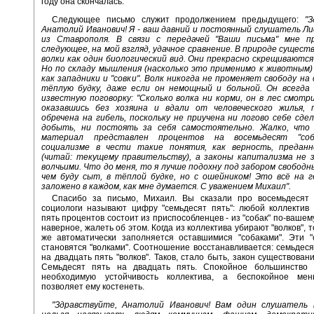
году она скончалась.
Следующее письмо служит продолжением предыдущего:
"
Анатолий Иванович! Я - ваш давний и постоянный слушатель Л
из Ставрополя. В связи с передачей "Ваши письма" мне 
следующее, на мой взгляд, удачное сравнение. В природе сущест
волки как один биологический вид. Они прекрасно скрещиваются
Но по складу мышления (насколько это применимо к животным)
как западники и "совки". Волк никогда не променяет свободу на
тёплую будку, даже если он немощный и больной. Он всегда
известную поговорку: "Сколько волка ни корми, он в лес смотри
оказавшись без хозяина и вдали от человеческого жилья, 
обречена на гибель, поскольку не приучена ни логово себе сде
добыть, ни постоять за себя самостоятельно. Жалко, что 
материал представлен процентов на восемьдесят "соб
социализме в чести такие понятия, как верность, предан
(читай: текущему правительству), а законы капитализма не 
волчьими. Что до меня, то я лучше подохну под забором свободн
чем буду сыт, в тёплой будке, но с ошейником! Это всё на г
заложено в каждом, как мне думается. С уважением Михаил".
Спасибо за письмо, Михаил. Вы сказали про восемьдесят 
социологи называют цифру "семьдесят пять": любой коллектив
пять процентов состоит из приспособленцев - из "собак" по-вашему
наверное, жалеть об этом. Когда из коллектива убирают "волков", т
же автоматически заполняется оставшимися "собаками". Эти "
становятся "волками". Соотношение восстанавливается: семьдесят
на двадцать пять "волков". Таков, стало быть, закон существован
Семьдесят пять на двадцать пять. Спокойное большинство 
необходимую устойчивость коллектива, а беспокойное ме
позволяет ему костенеть.
"Здравствуйте, Анатолий Иванович! Вам один слушатель 