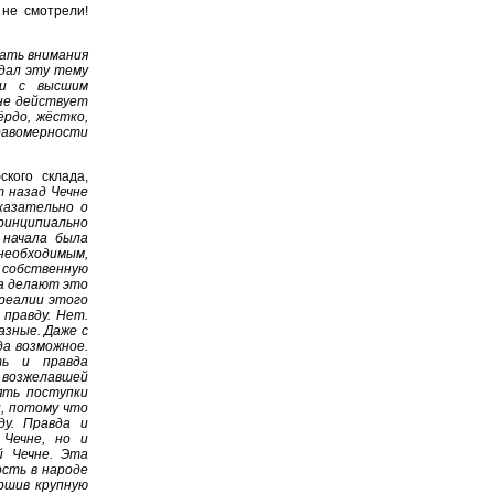
 не смотрели!
щать внимания
дал эту тему
 и с высшим
ене действует
рдо, жёстко,
равомерности
кого склада,
т назад Чечне
казательно о
ринципиально
 начала была
 необходимым,
а собственную
ра делают это
 реалии этого
правду. Нет.
азные. Даже с
да возможное.
ть и правда
 возжелавшей
ять поступки
и, потому что
ду. Правда и
Чечне, но и
й Чечне. Эта
ость в народе
ршив крупную