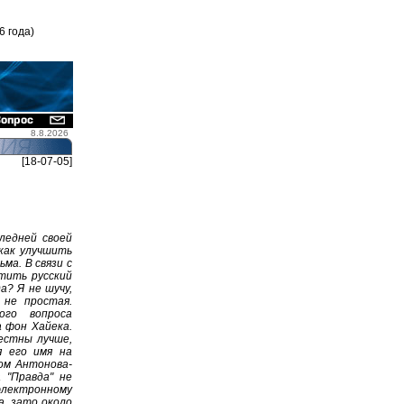
6 года)
8.8.2026
[18-07-05]
следней своей
как улучшить
ьма. В связи с
тить русский
а? Я не шучу,
 не простая.
ого вопроса
а фон Хайека.
естны лучше,
я его имя на
ном Антонова-
 "Правда" не
 электронному
а, зато около