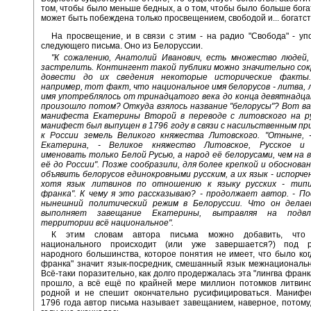
том, чтобы было меньше бедных, а о том, чтобы было больше бога
может быть побеждена только просвещением, свободой и... богатст
На просвещение, и в связи с этим - на радио "Свобода" - уп
следующего письма. Оно из Белоруссии.
"К сожалению, Анатолий Иванович, есть множество людей,
застрелить. Контингент такой публики можно значительно сок
довести до их сведения некоторые исторические факты. 
например, тот факт, что национальное имя белорусов - литва,
имя употреблялось от тринадцатого века до конца девятнадца
произошло потом? Откуда взялось название "белорусы"? Вот в
манифеста Екатерины Второй в переводе с литовского на р
манифест был выпущен в 1796 году в связи с насильственным п
к России земель Великого княжества Литовского. "Отныне, 
Екатерина, - Великое княжество Литовское, Русское и
именовать только Белой Русью, а народ её белорусами, чем на 
её до России". Позже сообразили, для более крепкой и обоснован
объявить белорусов единокровными русским, а их язык - испорче
хотя язык литвинов по отношению к языку русских - типи
франка". К чему я это рассказываю? - продолжает автор. - П
нынешний политический режим в Белоруссии. Что он дела
выполняет завещание Екатерины, вытравляя на подв
территории всё национальное".
К этим словам автора письма можно добавить, что 
национального происходит (или уже завершается?) под р
народного большинства, которое понятия не имеет, что было когд
франка" значит язык-посредник, смешанный язык межнациональ
Всё-таки поразительно, как долго продержалась эта "лингва франк
прошло, а всё ещё по крайней мере миллион потомков литвино
родной и не спешит окончательно русифицироваться. Манифе
1796 года автор письма называет завещанием, наверное, потому,