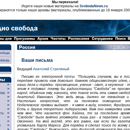
Мы переехали!
Ищите наши новые материалы на
SvobodaNews.ru
.
хранятся только наши архивы (материалы, опубликованные до 16 января 200
вобода
Ваши письма
nMedia
Ведущий
Анатолий Стреляный
Письмо из электронной почты:
"Пользуясь случаем, вы в по
передаче привели нам довольно давнюю общеизвестную идею, 
наши дела и порядки: просвещение, учение - свет, а неучение - т
>
этим я подумал: почему бы радиостанции "Свобода" не просве
>
народ, объяснив ему, наконец, что такое есть эта самая свобод
века
>
Анатолий Иванович. Это ведь вещь далеко не очевидная и
>
Настолько непростая, что за толковое освещение эт
р
>
Нобелевские премии выдают - я имею в виду, конечно, Фридрих
>
Есть и другие теоретики либерализма. Вам они наверняка изв
>
чем мне. Что касается фон Хайека, то за последнее врем
сть
>
"Свободе" было внятно упомянуто лишь раз - в передаче с сы
>
Овсеенко. На мой взгляд, это все равно, как если бы газета
>
упоминала Карла Маркса. Для порядка я сделал поиск по всему
ие
>
архиву "Свободы". Выяснилось, что философ упоминался два раз
>