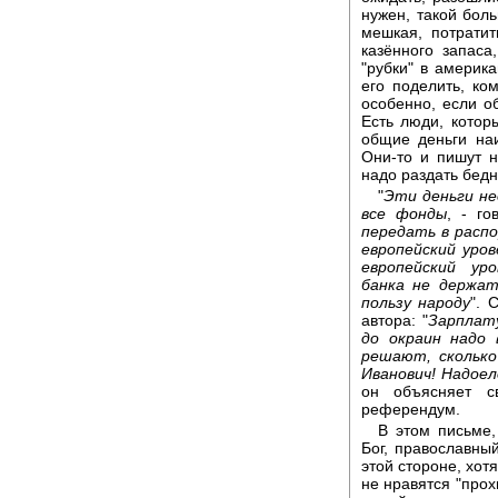
нужен, такой боль
мешкая, потратит
казённого запаса
"рубки" в америка
его поделить, ком
особенно, если об
Есть люди, котор
общие деньги на
Они-то и пишут н
надо раздать бед
"
Эти деньги не
все фонды
, - г
передать в расп
европейский уро
европейский ур
банка не держат
пользу народу
". 
автора: "
Зарплат
до окраин надо
решают, сколько
Иванович! Надое
он объясняет с
референдум.
В этом письме,
Бог, православный
этой стороне, хотя
не нравятся "прох