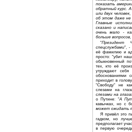
показать америк
обратный курс. А
или двух человек,
об этом даже не
Главные исполн
сказано и написа
очень мало - к
больше вопросов
"
Президент 
спецслужбами
", 
её фамилию и адр
просто: "убит на
обыкновенный пот
тех, кто её произ
утруждают себя 
обоснованиями с
приходит в голову
"Свободу" не ка
слезами на глаз
слезами на глаза
о Путине: "
А Пут
кавычках, но с б
может ожидать 
Я привёл это п
гадком, но лучш
предполагает учас
в первую очеред