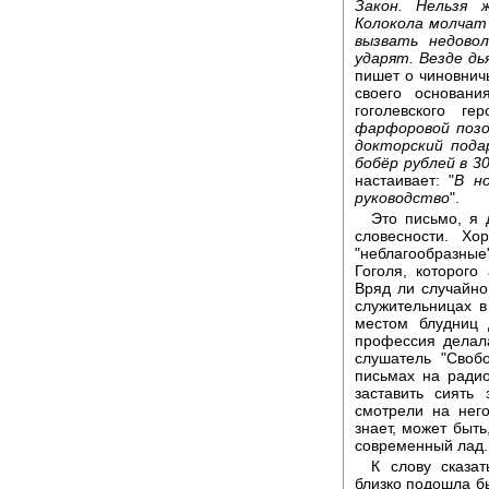
Закон. Нельзя 
Колокола молчат 
вызвать недово
ударят. Везде дь
пишет о чиновничь
своего основан
гоголевского гер
фарфоровой позо
докторский пода
бобёр рублей в 3
настаивает: "
В н
руководство
".
Это письмо, я 
словесности. Хо
"неблагообразны
Гоголя, которого
Вряд ли случайно,
служительницах в
местом блудниц 
профессия делал
слушатель "Своб
письмах на радио
заставить сиять
смотрели на нег
знает, может быть
современный лад.
К слову сказа
близко подошла б