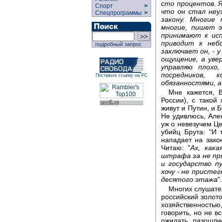
сто процентов. Я
Спорт
>
что он стал неу
Спецпрограммы
>
закону. Многие
многие, пишет 
принимают к исп
приводит к неб
подробный запрос
заключает он, - 
ощущение, а уве
управляю плохо
посредников, 
Поставьте ссылку на РС
обязанностями, а
Мне кажется, В
России), с такой
живут и Путин, и 
Не удивлюсь, Але
уж о невезучем Це
убийц Брута: "И 
нападает на закон
Читаю: "
Ах, кака
штрафа за не при
и государство пу
хочу - не присте
десятого этажа
".
Многих слушате
российский золот
хозяйственность
говорить, но не в
ожидать, разошли