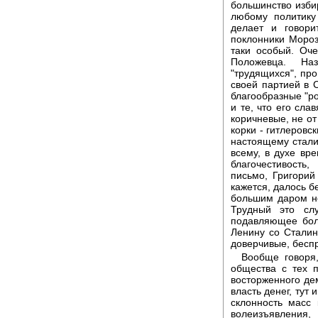
большинство изби
любому политику
делает и говори
поклонники Мороз
таки особый. Оч
Положевца. На
"трудящихся", про
своей партией в 
благообразные "ро
и те, что его слав
коричневые, не от
корки - гитлеровс
настоящему стали
всему, в духе вре
благочестивость,
письмо, Григорий
кажется, далось б
большим даром не
Трудный это сл
подавляющее бол
Ленину со Сталины
доверчивые, беспр
Вообще говоря,
общества с тех п
восторженного дем
власть денег, тут
склонность масс
волеизъявления,