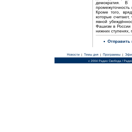
демократия. В
промежуточность 
Кроме того, вря
которые считают, 
явной убеждённос
Фашизм в России 
нижних ступенях, 
Отправить 
Новости
Темы дня
Программы
Эфи
|
|
|
c 2004 Радио Свобода / Ради