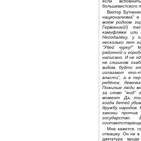
если вспомнит
большевистского п
Виктор Бутченк
национализма" в 
моём родном го
Германией!) те
камуфляже или 
Неподалёку, у 
несколько лет н
"Убей чурку!" 
районной и город
написано. И не од
не слишком озаб
видом, будто э
излагают что-т
власти", а в пе
ребёнок, девочк
Пожилые люди мн
за слово "жид" 
момент. Да, то
когда детей уби
дружбу народов. 
законы против
государство
соответствующе
Мне кажется, г
отмашку. Он не в
диктатура врод