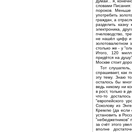
думай... я, конечн
словами Писания: 
пороков. Меньше
употребить золот
граждан, а отрасл
разделить казну
электроника, друг
пчеловодство, тр
не нашёл цифр и 
золотовалютном 
столько же - у "ол
Итого, 120 мил
придётся на душу
Москве стоит доро
Тот слушатель,
спрашивает, как п
эту тему. Знаю т
осталось бы мног
ведь никому ни ко
в рост, только в 
что-то досталос
"европейского ур
Соколову из Энге
Кремлю (да если 
установить в Рос
"небюджетников" п
за счёт этого уве
вполне достато