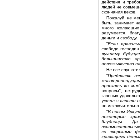
действия и требов
людей не совмеща
скончания веков.
Пожалуй, не ме
быть, занимает н
много желающих 
разумеется, бла
деньги и свободу.
"
Если правиль
свободе господин
лучшему будуще
большинство хр
новоязычество п
Не все слушате
"
Предлагаю вс
животрепещущим
приехать ко мне
вопросы", нетру
главных удовольст
устал я власти 
но исключительно 
"
В новом Иркут
некоторые хра
блудницы. Д
вспомогательных
со зверскими ф
кричащими детьм