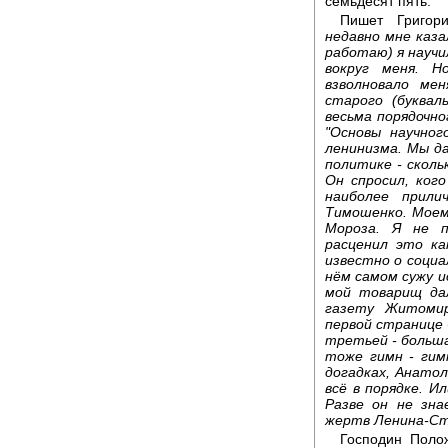
семьдесят пять.
Пишет Григор
недавно мне каза
работаю) я научи
вокруг меня. 
взволновало ме
старого (буквал
весьма порядочно
"Основы научног
ленинизма. Мы дав
политике - сколь
Он спросил, ког
наиболее прили
Тимошенко. Моем
Мороза. Я не п
расценил это ка
известно о социа
нём самом сужу и
мой товарищ да
газету Житомир
первой странице
третьей - больша
тоже гимн - гим
догадках, Анатол
всё в порядке. 
Разве он не зна
жертв Ленина-С
Господин Полож