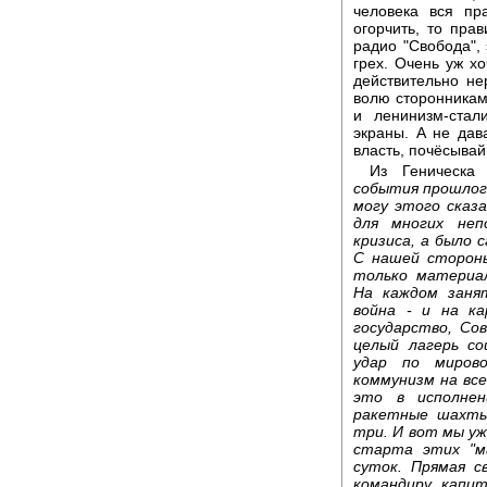
человека вся пр
огорчить, то пра
радио "Свобода", 
грех. Очень уж х
действительно не
волю сторонникам 
и ленинизм-стал
экраны. А не дава
власть, почёсывай
Из Геническа
события прошлог
могу этого сказа
для многих неп
кризиса, а было
С нашей сторон
только материал
На каждом заня
война - и на ка
государство, Со
целый лагерь со
удар по миров
коммунизм на вс
это в исполнен
ракетные шахты 
три. И вот мы уж
старта этих "м
суток. Прямая с
командиру, капи