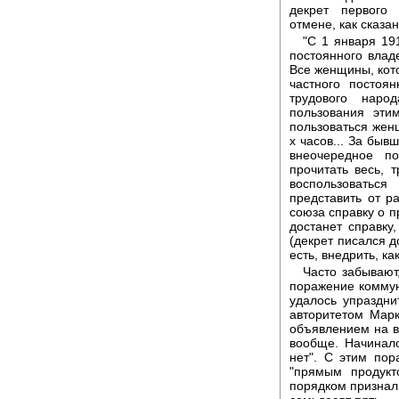
декрет первого 
отмене, как сказа
"С 1 января 191
постоянного влад
Все женщины, кот
частного постоя
трудового наро
пользования эти
пользоваться жен
х часов... За бы
внеочередное по
прочитать весь, 
воспользоватьс
представить от р
союза справку о п
достанет справку
(декрет писался д
есть, внедрить, ка
Часто забывают,
поражение коммун
удалось упраздни
авторитетом Марк
объявлением на ве
вообще. Начинало
нет". С этим по
"прямым продукт
порядком признали