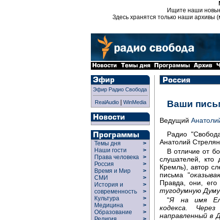
Ищите наши новы
Здесь хранятся только наши архивы (
Эфир Радио Свобода
|
Ваши пись
RealAudio
WinMedia
Ведущий
Анатоли
Радио "Свобода
Анатолий Стрелян
Темы дня
>
Наши гости
>
В отличие от б
Права человека
>
слушателей, кто 
Россия
>
Кремль), автор сл
Время и Мир
>
письма "
оказыва
СМИ
>
Правда, они, его
История и
>
тугодумную Думу
современность
>
Культура
>
"
Я на имя Ел
Медицина
>
кодекса. Чере
Образование
>
направленный в 
Религия
>