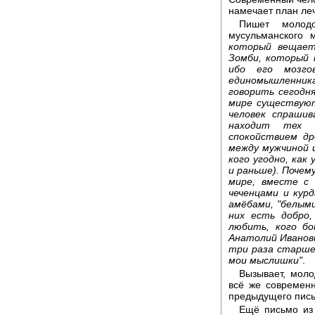
намечает план леч
Пишет молод
мусульманского 
который вещает
Зомби, который 
ибо его мозг
единомышленник
говорить сегодня
мире существуют
человек спрашив
находит тех о
спокойствием др
между мужчиной 
кого угодно, как 
и раньше). Почему
мире, вместе с
чеченцами и кур
амёбами, "белыми
них есть добро,
любить, кого бо
Анатолий Иванови
три раза старше
мои мыслишки"
.
Вызывает, моло
всё же современн
предыдущего пись
Ещё письмо из 