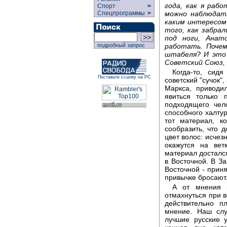
года, как я раб
Спорт
>
можно наблюдать
Спецпрограммы
>
каким интересом
того, как забра
под ноги, Ана
работать. Почем
подробный запрос
штабеля? И это 
Советский Союз, 
Когда-то, сид
Поставьте ссылку на РС
советский "сучок"
Маркса, приводи
явиться только 
подходящего чел
способного халтур
тот материал, к
сообразить, что д
цвет волос: исчез
окажутся на вет
материал досталс
в Восточной. В З
Восточной - приня
привычке бросают
А от мнения р
отмахнуться при в
действительно п
мнение. Наш слу
лучшие русские 