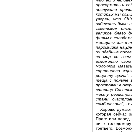
прокормить и себ
послужили прич
которых мы слыши
уверен, что СШ
избежать было н
советском инс
великое благо д
фильм о голодомо
женщины, как в т
паромщика на Дне
их идейные посл
за мир во всем
вспоминаю свою
молочном магаз
картонного ящи
рецепту врача".
теща с поныне з
простояли в очер
столице Советск
месту регистрац
стали счастлив
комбинезона"
, - 
Хорошо думают 
которая сейчас 
Праге или перед 
ни к голодомору
третьего. Возмо