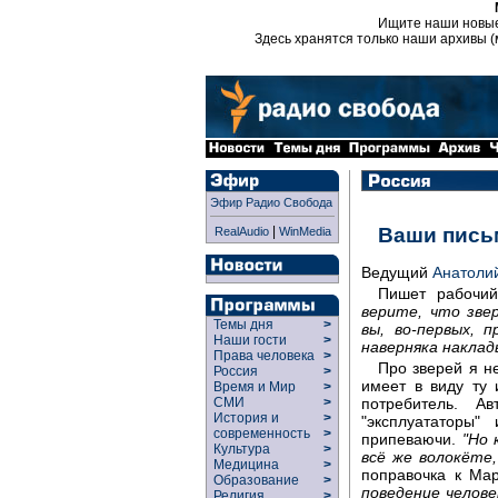
Ищите наши новы
Здесь хранятся только наши архивы (
Эфир Радио Свобода
|
Ваши пись
RealAudio
WinMedia
Ведущий
Анатоли
Пишет рабочи
верите, что зве
Темы дня
>
вы, во-первых, 
Наши гости
>
наверняка накла
Права человека
>
Про зверей я н
Россия
>
имеет в виду ту 
Время и Мир
>
потребитель. А
СМИ
>
История и
>
"эксплуататоры"
современность
>
припеваючи.
"Но 
Культура
>
всё же волокёте,
Медицина
>
поправочка к Ма
Образование
>
поведение челове
Религия
>