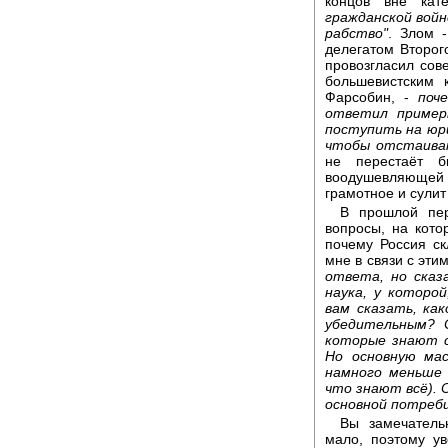
концов вне ка
гражданской войн
рабство"
. Злом 
делегатом Второго
провозгласил сове
большевистским
Фарсобин, -
поч
ответил пример
поступить на юр
чтобы отстаива
не перестаёт б
воодушевляющей 
грамотное и сулит
В прошлой пер
вопросы, на кото
почему Россия с
мне в связи с эти
ответа, но сказ
наука, у которо
вам сказать, ка
убедительным? 
которые знают с
Но основную ма
намного меньше 
что знают всё). 
основной потреб
Вы замечательн
мало, поэтому у