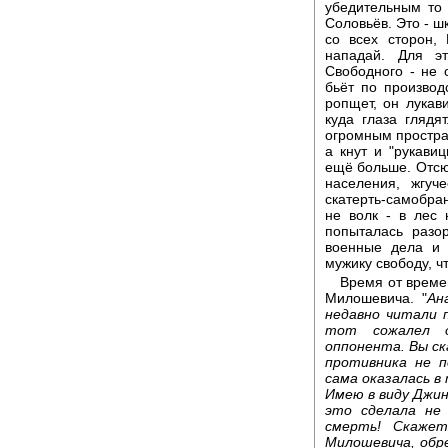
убедительным то 
Соловьёв. Это - ш
со всех сторон,
нападай. Для эт
Свободного - не 
бьёт по производ
ропщет, он лукави
куда глаза глядя
огромным простран
а кнут и "рукави
ещё больше. Отсюд
населения, жгуч
скатерть-самобран
не волк - в лес 
попыталась разо
военные дела и 
мужику свободу, ч
Время от време
Милошевича. "
Ан
недавно читали 
тот сожалел о
оппонента. Вы ск
противника не п
сама оказалась в
Имею в виду Джин
это сделала не
смерть! Скажет
Милошевича, обр