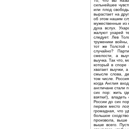
То, что вы назы
сильнейшее чувст
или плод свободы
вырастает на дру
об этом нашим сл
мужественные из н
духа вслух. Уха
жалуют ухарей т
следует. Лев То
труженики войны,
тот же Толстой 
случайно? Парт
смелости, а выу
выучка. Так что, м
который в споре 
хватает выучки, 
смысле слова, де
том числе. Росси
когда Англия вход
англичане стали п
сих пор: жить г
взятки!), владет
России до сих пор
первое место лозу
громадная, что у
большое сходство
произвола, выше
выше всего. Пуст