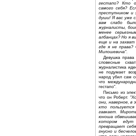
гестапо? Кто о
самого себя? Ес
преступником и 
души! Я вас уже 
вам слабо был
журналисты, бои
менее серьезны
албанцах? Но я в
еще и на захват
где я не права?
Милошевича"
.
Девушка права 
словесные схва
журналистика иде
не подумает возр
народ убил сам с
что международн
гестапо".
Письмо из элек
что он Роберт.
"Х
они, наверное, в
кто пользуется
гавкает. Мирот
юноша обвешивае
котором едут 
превращает себя 
гнусно и бесчело
что если челове