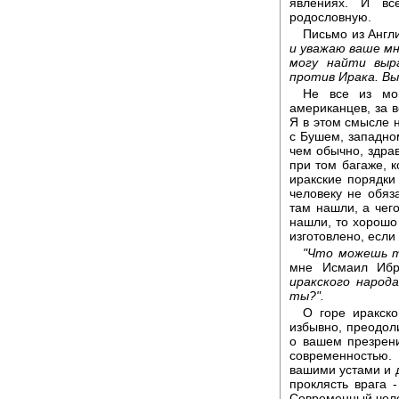
явлениях. И вс
родословную.
Письмо из Англ
и уважаю ваше мн
могу найти выр
против Ирака. Вы
Не все из мо
американцев, за в
Я в этом смысле н
с Бушем, западном
чем обычно, здрав
при том багаже, к
иракские порядки 
человеку не обяз
там нашли, а чего
нашли, то хорошо 
изготовлено, если
"Что можешь т
мне Исмаил Ибр
иракского народ
ты?".
О горе иракско
избывно, преодоли
о вашем презрени
современностью.
вашими устами и 
проклясть врага -
Современный челов