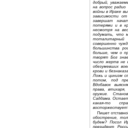
добрый, уважаем
на вопрос радио
войны в Ираке вы
зависимости от
завершат нача
потерями и в к
несмотря на ве
подумать, что 
тоталитарный 
совершенно чужд
большинства ро
больше, чем о п
творят Бог знае
число жертв не 
обезумевших вое
крови и безнака
Ложь и цинизм с
потом, под пре
Вдобавок выясн
права, втихаря
оружие. Стано
Саддама. Остает
какая-то спр
восторжествует
Пишет отставно
обострение, тол
будем? Посол И
президент Росс