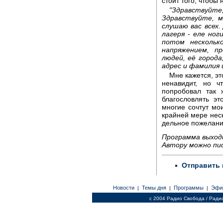
стоит того, чтобы 
"Здравствуй
Здравствуйте, м
слушаю вас всех.
лагеря - еле ног
потом нескольк
напряжением, п
людей, её города
адрес и фамилия 
Мне кажется, эт
ненавидит, но ч
попробовал так 
благословлять эт
многие сочтут мои
крайней мере неск
дельное пожелани
Программа выходи
Автору можно пи
Отправить 
Новости
Темы дня
Программы
Эфи
|
|
|
c 2004 Радио Свобода / Ради