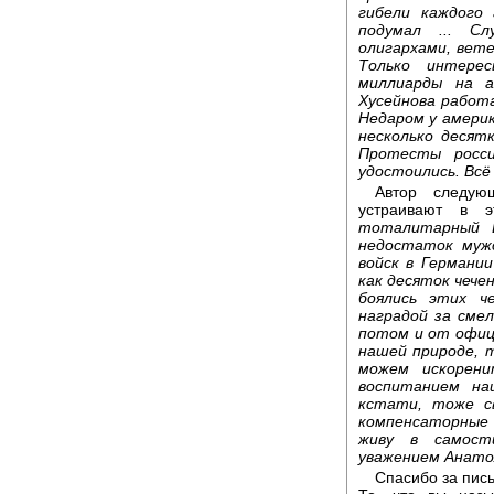
гибели каждого
подумал ... Сл
олигархами, вете
Только интере
миллиарды на а
Хусейнова работа
Недаром у амери
несколько десят
Протесты росси
удостоились. Всё
Автор следую
устраивают в 
тоталитарный 
недостаток мужс
войск в Германии
как десяток чече
боялись этих ч
наградой за сме
потом и от офиц
нашей природе, 
можем искорен
воспитанием на
кстати, тоже с
компенсаторные 
живу в самост
уважением Анато
Спасибо за пись