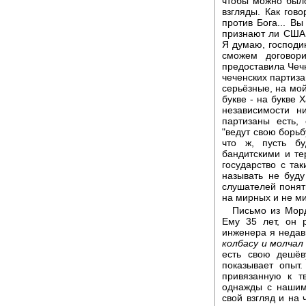
чтобы можно был
взгляды. Как гов
против Бога... Вы
признают ли США 
Я думаю, господи
сможем договори
предоставила Чечн
чеченских партиз
серьёзные, на мой
букве - на букве 
независимости н
партизаны есть,
"ведут свою борьб
что ж, пусть б
бандитскими и те
государство с та
называть не буду
слушателей понят
на мирных и не м
Письмо из Морд
Ему 35 лет, он 
инженера я неда
колбасу и молчал 
есть свою дешёв
показывает опыт
привязанную к т
однажды с нашим
свой взгляд и на 