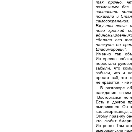
так прочно, ч
возможным без 
заставить чел
показали и Ста
самосохранения.
Ему так легче: 
него крепкий с
единомышленник
сделала его та
тоскует по вре
Владимирович".
Именно так объ
Интересно наблюд
перестала руково
забыли, что ко
забыли, что и н
просто: всё, что 
не нравится, - не
В разговоре о
назидание своим
"Восторгайся, но 
Есть и другое п
американец. Он го
как американцы, 
Этому правилу бес
кто любит Америк
Интренет. Там сто
американские нахо