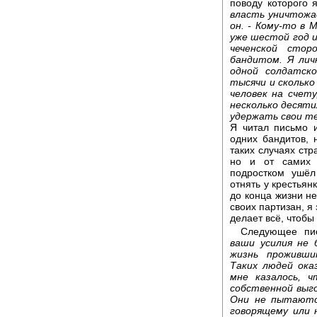
поводу которого 
власть уничтожае
он. - Кому-то в 
уже шестой год 
чеченской сто
бандитом. Я лич
одной солдатск
тысячи и скольк
человек на счет
несколько десят
удержать свои т
Я читал письмо 
одних бандитов, 
таких случаях стр
но и от самих 
подростком ушёл
отнять у крестьян
до конца жизни не
своих партизан, я
делает всё, чтобы
Следующее пис
ваши усилия не 
жизнь проживши
Таких людей ока
мне казалось, 
собственной выго
Они не пытаютс
говорящему или 