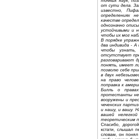
точных наук, по
от сути дела. За
известно, Пифа
определениях н
качестве определ
однозначно опис
устойчивыми и н
чтобы их мог на
В порядке упраж
два индивида - А
чтобы узнать,
отсутствует пре
разговаривают д
понять, имеет л
позволю себе пр
в двух небезызв
на право челов
поправка к амери
Билль о правах
протестанты не
вооружены и пре
чеченских партиз
и нашу, и вашу. 
вашей нелегкой
теоретическим пр
Спасибо, дорого
кстати, слышал п
словам, он понял 