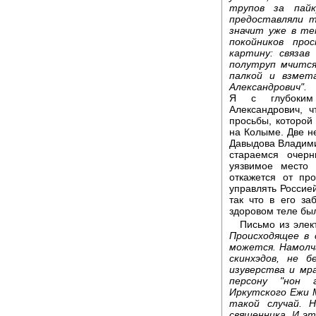
трупов за пайк
предоставляли т
значит уже в те
покойников пр
картину: связав
полутруп мчится
палкой и взмет
Александрович".
Я с глубоким 
Александрович, 
просьбы, которой 
на Колыме. Две н
Давыдова Владими
стараемся очер
уязвимое место 
откажется от пр
управлять Россией
так что в его з
здоровом теле был
Письмо из элек
Происходящее в
можется. Намолча
скинхэдов, не 
изуверства и мр
персону "нон г
Иркутского Ежи М
такой случай. 
священника. И эт