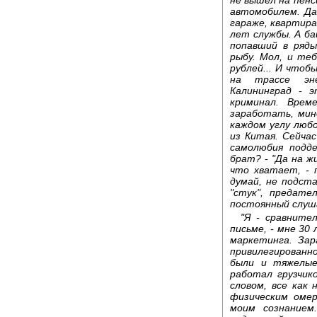
автомобилем. Да
гараже, квартира
лет службы. А б
попавший в ряд
рыбу. Мол, и те
рублей... И чтоб
на трассе эне
Калининград - 
криминал. Врем
заработать, мино
каждом углу люб
из Китая. Сейчас
самолюбия подд
брат? - "Да на ж
что хватает, - 
думай, не подст
"стук", предате
постоянный слуша
"Я - сравните
письме, - мне 30
маркетинга. За
привилегированн
были и тяжелые
работал грузчик
словом, все как 
физическим оме
моим сознанием