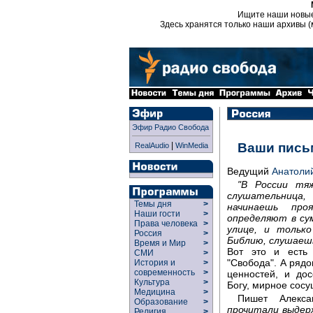
Ищите наши новы
Здесь хранятся только наши архивы (
Эфир Радио Свобода
|
Ваши пись
RealAudio
WinMedia
Ведущий
Анатоли
"В России тя
слушательница
Темы дня
>
начинаешь про
Наши гости
>
определяют в су
Права человека
>
улице, и тольк
Россия
>
Библию, слушаешь
Время и Мир
>
Вот это и есть 
СМИ
>
"Свобода". А рядо
История и
>
современность
>
ценностей, и дос
Культура
>
Богу, мирное сосу
Медицина
>
Пишет Алекса
Образование
>
прочитали выдерж
Религия
>