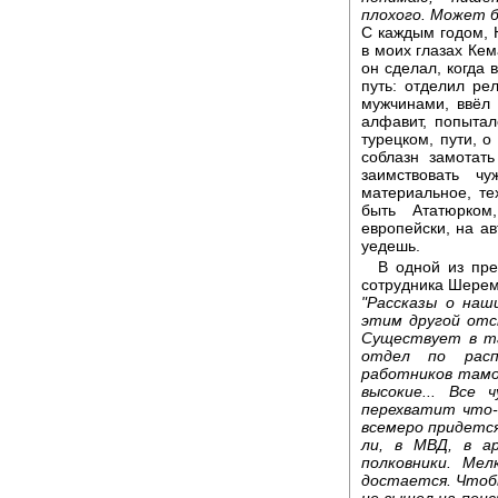
плохого. Может 
С каждым годом, 
в моих глазах Кем
он сделал, когда 
путь: отделил ре
мужчинами, ввёл
алфавит, попытал
турецком, пути, о
соблазн замотат
заимствовать ч
материальное, те
быть Ататюрком
европейски, на ав
уедешь.
В одной из пр
сотрудника Шерем
"Рассказы о наш
этим другой отс
Существует в та
отдел по расп
работников тамо
высокие... Все
перехватит что-
всемеро придется
ли, в МВД, в а
полковники. Мел
достается. Чтобы
не вышел на пен