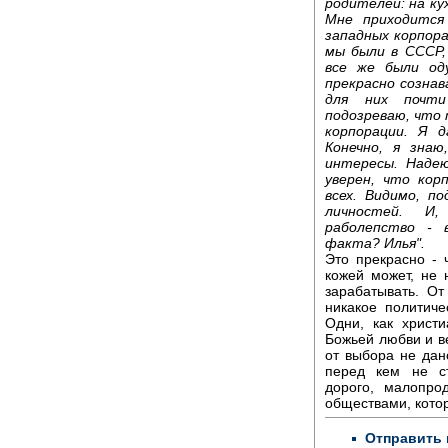
родителей: на кух
Мне приходится
западных корпора
мы были в СССР,
все же были од
прекрасно сознав
для них почти
подозреваю, что
корпорации. Я 
Конечно, я зна
интересы. Надею
уверен, что кор
всех. Видимо, п
личностей. И
раболепство - 
факта? Илья".
Это прекрасно - 
кожей может, не 
зарабатывать. О
никакое политиче
Одни, как христ
Божьей любви и ве
от выбора не дан
перед кем не ст
дорого, малопро
обществами, кото
Отправить 