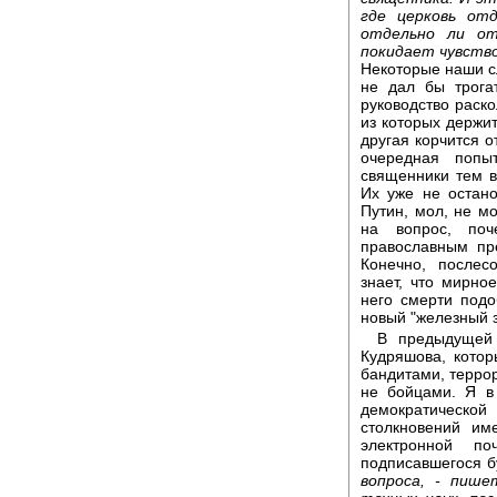
где церковь от
отдельно ли о
покидает чувств
Некоторые наши сл
не дал бы трогат
руководство раско
из которых держит
другая корчится о
очередная попы
священники тем в
Их уже не остано
Путин, мол, не мо
на вопрос, поч
православным пре
Конечно, послес
знает, что мирно
него смерти подо
новый "железный з
В предыдущей 
Кудряшова, котор
бандитами, террор
не бойцами. Я в
демократическ
столкновений им
электронной по
подписавшегося б
вопроса, - пише