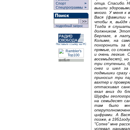
отца. Спасибо. Н
Спорт
>
вышли здоровыми
Спецпрограммы
>
много. У меня к 
Вася (фамилии н
чтобы я, выйдя 
Тогда я слушать
подробный запрос
должником. Этот
Берлаге, в лаг
Колыме, на сам
похоронить за 
Поставьте ссылку на РС
прямые, со сложе
и очень легкие.
восемьдесят), но 
три ступеньки, б
снег и шел за
подмышки сразу о
приносил три па
вахтер и проверя
оттаскивал санк
ехал вниз до бл
Шурфы геологора
на семьдесят са
там было мно
оперуполномочен
цифрами. А Вася
позже, в 1951год
"Сопке" мне расс
успевал, нанима