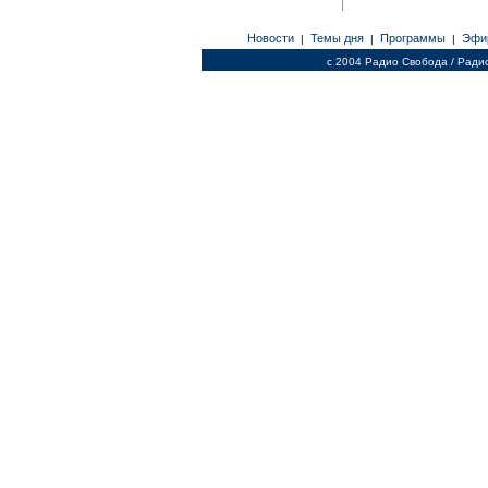
Новости
Темы дня
Программы
Эфи
|
|
|
c 2004 Радио Свобода / Ради