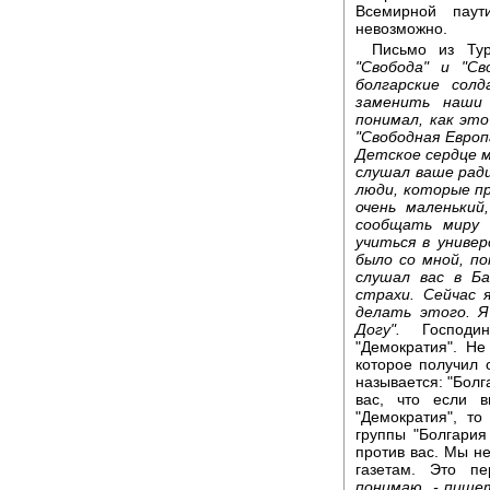
Всемирной пау
невозможно.
Письмо из Ту
"Свобода" и "Св
болгарские сол
заменить наши 
понимал, как эт
"Свободная Европ
Детское сердце м
слушал ваше ради
люди, которые пр
очень маленьки
сообщать миру 
учиться в униве
было со мной, п
слушал вас в Ба
страхи. Сейчас 
делать этого. Я
Догу".
Господи
"Демократия". Не
которое получил 
называется: "Болг
вас, что если в
"Демократия", т
группы "Болгари
против вас. Мы н
газетам. Это пе
понимаю, - пише