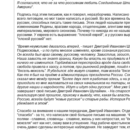
Я согласился, что не за что россиянам любить Соединённые Ш
Америки
".
Подпись под этим письмом, как я говорил, неразборчива. Написано
всего литовцем, но мог такое написать и русский. Во все времена 
русских, способных писать такие письма. Этих людей называли пр
изменниками Родины, врагами народа, отщепенцами, агентами ми
империализма, мирового сионизма. Почему-то никогда их не назыв
русскими. У евреев есть выражение: "плохой еврей", а у русских вы
"плохой русский" нет.
"
Время неумолимо двигалось вперед,
- пишет Дмитрий Иванович Ш
Подмосковья, -
и по пути многое изменяло, кроме сознания русско
Он всегда был враг своему, русскому, человеку. Завистлив, эгоист
Наша зависть не знает границ. Какую бы власть ни придумали в 
ничего не изменится. Горбачёвская перестройка вроде дала свобо
свобода привела к хаосу, а потом, при рыночной реформе, пошёл
"ёксель-моксель". Я убедился: где живут славяне, там всегда "ёксе
Как-то я был на приёме в администрации президента России. С
сказал мне между прочим: "Более двух лет я работаю здесь, и ни р
приходили ко мне жаловаться на своих начальников ни татары, н
другие нации и народности. Идут и идут одни русские". Мне уже 9
завершает своё письмо Дмитрий Иванович Шулайкин. -
На старос
анализируя своё прошлое, прихожу к выводу, что, какая бы власть
Россию, всегда будут "новые русские" и старые рабы. История Р
убеждает в этом
".
Спасибо за внимание к нашим передачам, Дмитрий Иванович. Отд
"спасибо" - за то, что написали своё большое письмо на машинке. Ч
поляки - славяне, словенцы - славяне, жизнь у них непростая, но "ё
мокселя" нет как нет, скажу вам в утешение. Над рабоче-крестьянс
очень давно сделаны интересные наблюдения. Не завидуют тем, кт