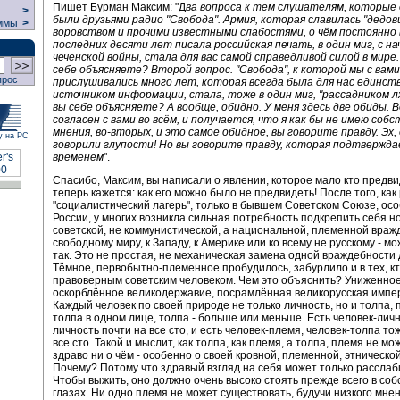
Пишет Бурман Максим: "Д
ва вопроса к тем слушателям, которые
>
были друзьями радио "Свобода". Армия, которая славилась "дедов
ммы
>
воровством и прочими известными слабостями, о чём постоянно 
последних десяти лет писала российская печать, в один миг, с н
чеченской войны, стала для вас самой справедливой силой в мире.
себе объясняете? Второй вопрос. "Свобода", к которой мы с вами
прос
прислушивались много лет, которая всегда была для нас единс
источником информации, стала, тоже в один миг, "рассадником лж
вы себе объясняете? А вообще, обидно. У меня здесь две обиды. В
согласен с вами во всём, и получается, что я как бы не имею соб
мнения, во-вторых, и это самое обидное, вы говорите правду. Эх,
у на РС
говорили глупости! Но вы говорите правду, которая подтвержд
временем
".
Спасибо, Максим, вы написали о явлении, которое мало кто предви
теперь кажется: как его можно было не предвидеть! После того, как
"социалистический лагерь", только в бывшем Советском Союзе, осо
России, у многих возникла сильная потребность подкрепить себя но
советской, не коммунистической, а национальной, племенной враж
свободному миру, к Западу, к Америке или ко всему не русскому - мо
так. Это не простая, не механическая замена одной враждебности 
Тёмное, первобытно-племенное пробудилось, забурлило и в тех, к
правоверным советским человеком. Чем это объяснить? Униженное
оскорблённое великодержавие, посрамлённая великорусская имперс
Каждый человек по своей природе не только личность, но и толпа,
толпа в одном лице, толпа - больше или меньше. Есть человек-личн
личность почти на все сто, и есть человек-племя, человек-толпа то
все сто. Такой и мыслит, как толпа, как племя, а толпа, племя не мо
здраво ни о чём - особенно о своей кровной, племенной, этническо
Почему? Потому что здравый взгляд на себя может только расслаб
Чтобы выжить, оно должно очень высоко стоять прежде всего в со
глазах. Ни одно племя не может существовать, будучи низкого мнен