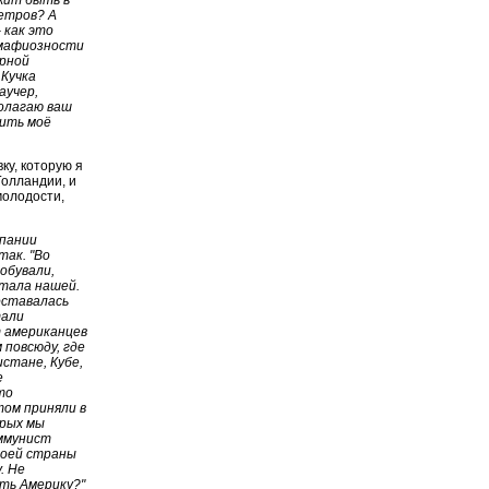
етров? А
 как это
 мафиозности
ерной
 Кучка
аучер,
полагаю ваш
вить моё
ку, которую я
Голландии, и
молодости,
мпании
так. "Во
обували,
стала нашей.
оставалась
тали
т американцев
 повсюду, где
истане, Кубе,
е
то
том приняли в
орых мы
оммунист
воей страны
. Не
ить Америку?"