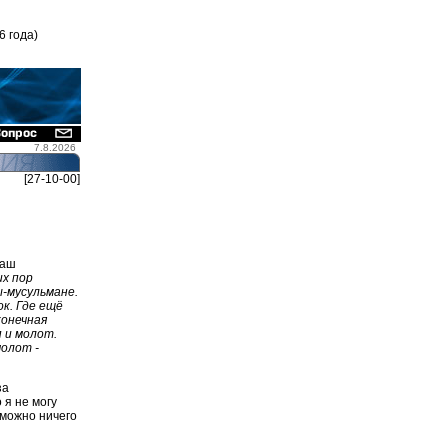
6 года)
7.8.2026
[27-10-00]
наш
их пор
-мусульмане.
ок. Где ещё
конечная
 и молот.
молот -
за
 я не могу
зможно ничего