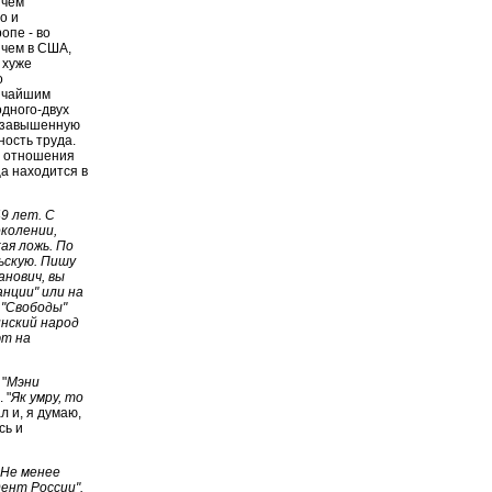
 чем
о и
опе - во
 чем в США,
 хуже
о
личайшим
одного-двух
т завышенную
ность труда.
в отношения
а находится в
9 лет. С
околении,
ая ложь. По
ьскую. Пишу
анович, вы
анции" или на
 "Свободы"
инский народ
ют на
"
Мэни
 "
Як умру, то
ал и, я думаю,
сь и
Не менее
дент России".