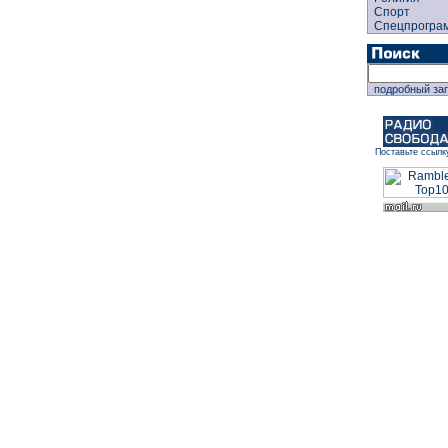
Спорт
Спецпрогра
подробный за
Поставьте ссылк