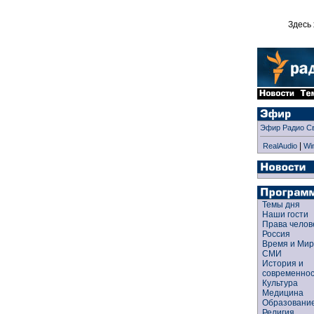
Здесь 
Эфир Радио С
|
RealAudio
Wi
Темы дня
Наши гости
Права чело
Россия
Время и Ми
СМИ
История и
современно
Культура
Медицина
Образован
Религия