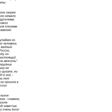
таты
 оно скорее
было немало
едателями,
рового
али плохими
ражения:
улайкин из
го человека.
, жадный.
России,
ду, но
 настоящий
ль-моксель".
отрудник
азу не
и цыгане, ни
0-й год,
-
ти лет
 ни пришла в
оссии
ельное
ехи - славяне,
кселя-
кой завистью
о очень богат