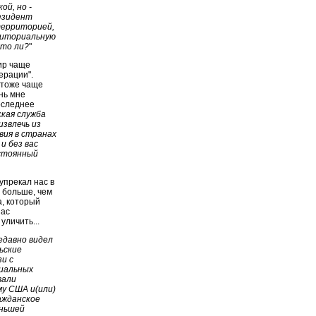
ой, но -
резидент
территорией,
риториальную
что ли?
"
ир чаще
ерации".
 тоже чаще
ень мне
последнее
ская служба
звлечь из
вия в странах
 и без вас
остоянный
упрекал нас в
т больше, чем
а, который
нас
уличить...
едавно видел
ьские
и с
пиальных
вали
у США и(или)
ажданское
еньшей