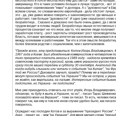
бесплатного и почти бесплатного ему достаётся - заметно больше,
американцу. Кто в таких условиях больше и лучше трудится, - вот эт
показывает соревнование "евро" и доллара. А с "духовностью" в Евр
всяком случае, по словам многих европейцев - дела обстоят лучше,
это - да, уже давно можно говорить о закономерности: где меньше и
работают, там больше "духовности". И одно (уже серьёзное) слово 
безработице... Сказано и доказано оно было очень давно, да с ве
трудом входит в головы людей. Безработица свыше естественных 
процентов означает не что иное, как то, что многие люди получаю
заработную плату, - рост зарплаты опережает рост производитель
Власть, потакая чрезмерным аппетитам населения, вмешивается 
между хозяевами и работниками. Так что в этом смысле безработиц
более близком родстве с социализмом, чем с капитализмом.
"
Прежде всего, хочу представиться. Котов Игорь Владимирович, 4
1967 года в Киеве. Был убежденным коммунистом в четвертом п
тихо прекратил платить взносы в 1989 году - надоела кремлёвск
советскому паспорту я русский, кровь имею украинско-русско-пол
сразу после вашей передачи в субботу 30 сентября. Анатолий Ив
когда-нибудь слышали или читали о событиях "на Китае", "на Фр
той же России? Диковато звучит, правда? Почему же в передачах
могут происходить события "на Украине"? Мы не остров, и укра
не живёт, как мартышка, на пальме. Интересные события быва
подстилке, но Украина - не подстилка
".
Мне уже приходилось отвечать на этот упрёк, Игорь Владимирович. 
однаково, чи буду я жыть в Украине, чи ни
", - писал Тарас Шевченко.
поховайтэ мэне на Вкраине
", - тоже он писал. То есть, человек пис
говорил так, как ему в том или ином случае удобно было, как писало
говорилось.
Осуждает нас господин Котов и за выражение "президент России". "
дико,
- пишет он, -
чем "на Украине", для меня звучат слова "прези