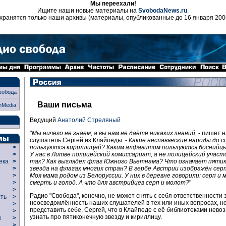
Мы переехали!
Ищите наши новые материалы на
SvobodaNews.ru
.
хранятся только наши архивы (материалы, опубликованные до 16 января 200
вобода
Ваши письма
nMedia
Ведущий
Анатолий Стреляный
"
Мы ничего не знаем, а вы нам не даёте никаких знаний,
- пишет 
слушатель Сергей из Клайпеды. -
Какие неславянские народы до с
пользуются кириллицей? Каким алфавитом пользуются боснийцы
>
У нас в Литве полицейский комиссариат, а не полицейский участ
>
так? Как выглядел флаг Южного Вьетнама? Что означает пяти
века
>
звезда на флагах многих стран? В гербе Австрии изображён серп
>
Моя мама родом из Белоруссии. У них в деревне говорили: серп и 
р
>
смерть и голод. А что для австрийцев серп и молот?
"
>
>
Радио "Свобода", конечно, не может снять с себя ответственности 
сть
>
неосведомлённость наших слушателей в тех или иных вопросах, но
>
представить себе, Сергей, что в Клайпеде с её библиотеками нево
>
узнать про пятиконечную звезду и кириллицу.
ие
>
>