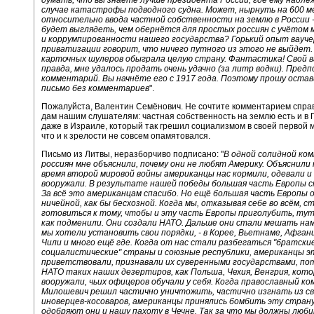
случае катастрофы подводного судна. Может, нырнуть на 600 м
относительно ввода частной собственности на землю в России -
будет выглядеть, чем обернётся для простых россиян с учётом
и коррумпированности нашего государства? Горький опыт вауч
приватизации говорит, что ничего путного из этого не выйдет.
карточных шулеров обыграла целую страну. Фантастика! Свой в
правда, мне удалось продать очень удачно (за литр водки). Пред
комментарий. Вы начнёте его с 1917 года. Поэтому прошу оста
письмо без комментариев
".
Пожалуйста, Валентин Семёнович. Не сочтите комментарием справ
дам нашим слушателям: частная собственность на землю есть и в 
даже в Израиле, который так грешил социализмом в своей первой 
что и к зрелости не совсем опамятовался.
Письмо из Литвы, неразборчиво подписано: "
В одной солидной ко
россиян мне объяснили, почему они не любят Америку. Объяснили 
время второй мировой войны американцы нас кормили, одевали и 
вооружали. В результате нашей победы большая часть Европы 
За всё это американцам спасибо. Но ещё большая часть Европы 
ничейной, как бы бесхозной. Когда мы, отказывая себе во всём, с
готовиться к тому, чтобы и эту часть Европы приголубить, ту
как подменили. Они создали НАТО. Дальше они стали мешать нам
мы хотели установить свои порядки, - в Корее, Вьетнаме, Афган
Чили и много ещё где. Когда от нас стали разбегаться "братски
социалистические" страны и союзные республики, американцы э
приветствовали, признавали их суверенными государствами, по
НАТО таких наших дезертиров, как Польша, Чехия, Венгрия, кот
вооружали, чьих офицеров обучали у себя. Когда православный к
Милошевич решил частично уничтожить, частично изгнать из с
иноверцев-косоваров, американцы принялись бомбить эту страну
одобряют они и нашу пахоту в Чечне. Так за что мы должны люб