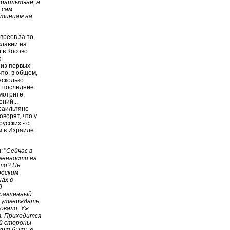
зраильтяне, а
 сам
стинцам на
вреев за то,
славии на
 в Косово
х
 из первых
то, в общем,
есколько
а последние
мотрите,
ний...
зраильтяне
ворят, что у
усских - с
ем в Израиле
 "
Сейчас в
венности на
это? Не
рдским
ах в
й
правленный
о утверждать,
овало. Уж
т. Приходится
ей стороны
жит быть в