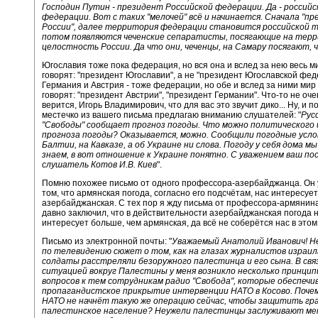
Господин Путин - президент Российской федерации. Да - российск
федерации. Вот с таких "мелочей" всё и начинается. Сначала "п
России", далее территория федерации становится российской 
потом появляются чеченские сепаратисты, посягающие на тер
целостность России. Да что они, чеченцы, на Самару посягают, 
Югославия тоже пока федерация, но вся она и вслед за нею весь м
говорят: "президент Югославии", а не "президент Югославской фед
Германия и Австрия - тоже федерации, но обе и вслед за ними мир
говорят: "президент Австрии", "президент Германии". Что-то не оч
верится, Игорь Владимирович, что для вас это звучит дико... Ну, и 
местечко из вашего письма предлагаю вниманию слушателей: "
Рус
"Свободы" сообщает прогноз погоды. Что можно политического и
прогноза погоды? Оказывается, можно. Сообщили погодные усло
Балтии, на Кавказе, а об Украине ни слова. Погоду у себя дома мы
знаем, в вот отношение к Украине понятно. С уважением ваш п
слушатель Котов И.В. Киев
".
Помню похожее письмо от одного профессора-азербайджанца. Он 
том, что армянская погода, согласно его подсчётам, нас интересуе
азербайджанская. С тех пор я жду письма от профессора-армянин
давно заключил, что в действительности азербайджанская погода 
интересует больше, чем армянская, да всё не соберётся нас в этом 
Письмо из электронной почты: "
Уважаемый Анатолий Иванович! Н
по телевидению сюжет о том, как на глазах журналистов израил
солдаты расстреляли безоружного палестинца и его сына. В связ
ситуацией вокруг Палестины у меня возникло несколько принци
вопросов к тем сотрудникам радио "Свобода", которые обеспечи
пропагандистское прикрытие интервенции НАТО в Косово. Почем
НАТО не начнёт такую же операцию сейчас, чтобы защитить гр
палестинское население? Неужели палестинцы заслуживают м