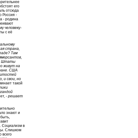
озрительнее
обстоят его
раль отсюда
о Россия -
а - родина
меивают
му человеку-
пы с её
альному
ая страна,
ападе? Там
оммерсантов,
ые Штаты
то живут на
тране. США
енитостей
, и свои, но
минает такой
тики
агандой
ет, -
решает
вительно
ало знают и
 быть,
тавит
. Социализм в
ды. Слишком
о всего