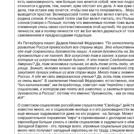
есть закономерность: чем больше оно кичится собой, чем оно под
относится к другим, тем, значит, хуже обстоят его дела. А чем хуже 
дела, тем острее ему хочется, чтобы они как-то поправились... Мо
выводится простая. Великорусской толпе сам Бог велел считать, чт
родина слонов. И польской толпе сам Бог велел считать, что Польш
слонов (говорю о Польше, потому что вменяемые поляки тоже выс
племенную спесь своих соотечественников этой шуткой). Но русско
личности, как и поляку-личности тот же Бог велел держаться от тол
самомнением и предрассудками подальше.
Из Петербурга пишет Дедков Николай Фёдорович: "
По интеллекту
развитию Россия превосходит все страны мира. Это единственн
где ещё сохранилась духовность нации. А какая духовность на З
духовностью и не пахнет. Всё искусство там в загоне, в руках к
которые из искусства делают бизнес. А что такое Соединённ
Америки? Да, там экономика сильная, но ведь тоже есть люди, ч
улице. Значит, человек ничего не заработал в своей хвалёной с
закупают лучших учёных из всех стран мира. Много там и знам
России. А где же свои американские ученые? Да, есть там, конечно
их очень мало
". В заключение Николай Фёдорович, естественно, по
"
бич капитализма
", как безработица, советует нам "
перейти с кри
социализма, о котором уже почти всё известно, и заняться проп
духовности в России
", потому что именно "
духовность
, - как он пиш
всё
".
О советском социализме российским слушателям "Свободы" дейст
известно много, но о социализме вообще и о его разновидностях м
ещё меньше задумываются даже на его родине - на Западе. Может
сокрушительное поражение "евро" в соревновании с долларом зас
европейцев больше узнать о своём социализме и задуматься о нём
Западной Европе - это, прежде всего, огромные социальные расхо
много чего получает западный европеец не по труду, слишком мног