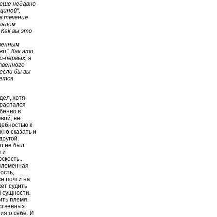
 еще недавно
щиной",
в течение
ачалом
 Как вы это
твенным
и". Как это
о-первых, я
ственного
 если бы вы
ается
дел, хотя
 распался
бенно в
вой, не
дебностью к
жно сказать и
другой.
то не был
 и
кость...
 племенная
ость,
же почти на
жет судить
й сущности.
ить племя.
бственных
ия о себе. И