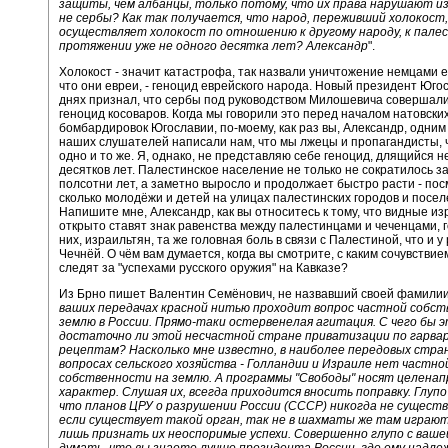
защиты, чем албанцы, только потому, что их права нарушают и
не сербы? Как так получается, что народ, переживший холокост,
осуществляет холокост по отношению к другому народу, к пале
протяжении уже не одного десятка лет? Александр
".
Холокост - значит катастрофа, так назвали уничтожение немцами е
что они евреи, - геноцид еврейского народа. Новый президент Юго
днях признал, что сербы под руководством Милошевича совершали
геноцид косоваров. Когда мы говорили это перед началом натовски
бомбардировок Югославии, по-моему, как раз вы, Александр, одним
наших слушателей написали нам, что мы лжецы и пропагандисты, ч
одно и то же. Я, однако, не представляю себе геноцид, длящийся н
десятков лет. Палестинское население не только не сократилось з
полсотни лет, а заметно выросло и продолжает быстро расти - пос
сколько молодёжи и детей на улицах палестинских городов и поселе
Напишите мне, Александр, как вы относитесь к тому, что видные и
открыто ставят знак равенства между палестинцами и чеченцами, го
них, израильтян, та же головная боль в связи с Палестиной, что и у р
Чечнёй. О чём вам думается, когда вы смотрите, с каким сочувстви
следят за "успехами русского оружия" на Кавказе?
Из Брно пишет Валентин Семёнович, не назвавший своей фамилии:
ваших передачах красной нитью проходит вопрос частной собст
землю в России. Прямо-таки остервенелая агитация. С чего бы 
достаточно ли этой несчастной стране приватизации по гарва
рецептам? Насколько мне известно, в наиболее передовых стран
вопросах сельского хозяйства - Голландии и Израиле нет частно
собственности на землю. А программы "Свободы" носят целена
характер. Слушая их, всегда приходится вносить поправку. Глуп
что планов ЦРУ о разрушении России (СССР) никогда не существ
если существует такой орган, так не в шахматы же там играю
лишь признать их неоспоримые успехи. Совершенно глупо с ваш
думать, что вы знаете лучше президента России, где ему надле