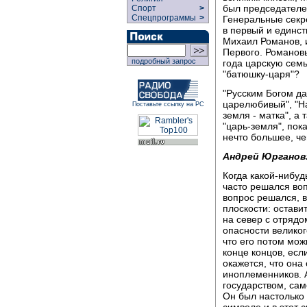
был председателе
Спорт
>
Спецпрограммы
>
Генеральные секре
в первый и единс
Михаил Романов, и
Первого. Романовы
подробный запрос
года царскую сем
"батюшку-царя"?
"Русским Богом да
царелюбивый", "Нар
Поставьте ссылку на РС
земля - матка", а 
"царь-земля", пок
нечто большее, че
Андрей Юрганов
Когда какой-нибуд
часто решался воп
вопрос решался, в
плоскости: оставит
на север с отрядо
опасности великог
что его потом мож
конце концов, есл
окажется, что она
иноплеменников. 
государством, сам
Он был настолько 
символе и в этот 