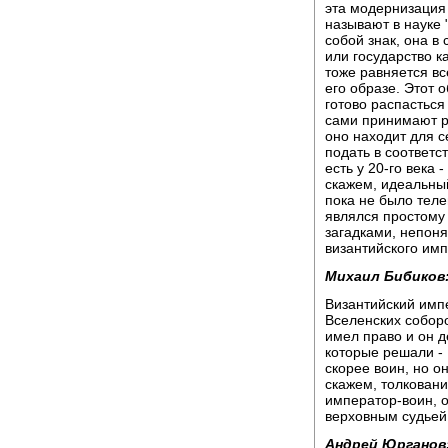
эта модернизация 
называют в науке 
собой знак, она в
или государство к
тоже равняется вс
его образе. Этот 
готово распастьс
сами принимают р
оно находит для с
подать в соответс
есть у 20-го века 
скажем, идеальный
пока не было теле
являлся простому 
загадками, непон
византийского им
Михаил Бибиков
Византийский имп
Вселенских соборо
имел право и он д
которые решали - 
скорее воин, но о
скажем, толковани
император-воин, о
верховным судьей 
Андрей Юрганов