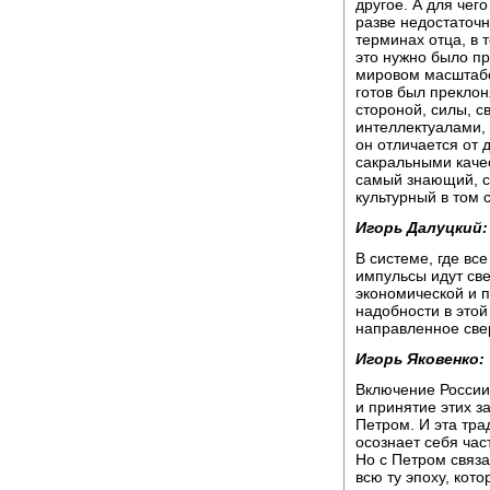
другое. А для чего
разве недостаточ
терминах отца, в
это нужно было пр
мировом масштабе
готов был преклон
стороной, силы, с
интеллектуалами, 
он отличается от 
сакральными качес
самый знающий, са
культурный в том 
Игорь Далуцкий:
В системе, где все
импульсы идут све
экономической и п
надобности в этой
направленное све
Игорь Яковенко:
Включение России
и принятие этих з
Петром. И эта тра
осознает себя час
Но с Петром связа
всю ту эпоху, кот