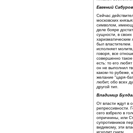
Евгений Сабуров
Сейчас действите
московских князья
символом, имеющи
деле бояре достат
сущности, в своих
харизматическим 
был властителем. 
исполняет молитв,
говоря, все отнош
совершенно такое
есть: то его любят
он не выполнил т
каком-то рубеже, 
желание "царя-бат
любит, обо всех д
другой тип.
Владимир Булда
От власти ждут в
репрессивности. Го
сего взбрело в го
опричнины, или Ст
супротивников пер
видимому, эти вла
исходит снизу.