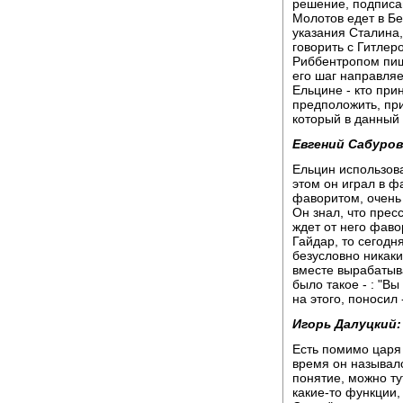
решение, подписан
Молотов едет в Бе
указания Сталина,
говорить с Гитлер
Риббентропом пиш
его шаг направляе
Ельцине - кто пр
предположить, при
который в данный
Евгений Сабуров
Ельцин использов
этом он играл в ф
фаворитом, очень
Он знал, что пресс
ждет от него фавор
Гайдар, то сегодн
безусловно никак
вместе вырабатыва
было такое - : "В
на этого, поносил 
Игорь Далуцкий:
Есть помимо царя
время он называлс
понятие, можно ту
какие-то функции