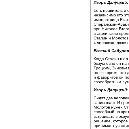
Игорь Далуцкий:
Есть правитель и 
независимо кто эт
императрица Екат
Сперанский-Аракч
при Николае Второ
в сталинские врем
Сталин и Молотов.
4 человека, даже 
Евгений Сабуров
Когда Сталин шел 
безусловно он на 
Троцким, Зиновье
он все время это 
и фаворитов он п
своеобразным пут
Игорь Далуцкий:
Сидят два человек
записывает. И вр
Молотов нужен Ст
способный на крит
встраивать в окру
решение, которое
принимает участи