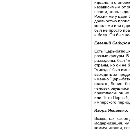
идеале, и станов
независимым от о
власти, король до
России же у царя б
древностью происх
королями или цар
был не просто пра
и бояр. Он был н
Евгений Сабуров
Есть "царь-батюшк
разные фигуры. В 
разведены, был "м
страны, но он не 
"микадо" был имп
выходить за пред
именно "царь-батю
сказать, Ленин. Л
человек рвущийся 
практически он не
или Петр Первый,
имперского перио
Игорь Яковенко:
Вождь, так, как он
модернизация, ну 
коммуникации, воз