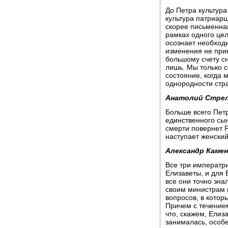
До Петра культура
культура патриарш
скорее письменна
рамках одного цел
осознает необходи
изменения не прин
большому счету сн
лишь. Мы только с
состояние, когда 
однородности стр
Анатолий Стре
Больше всего Петр
единственного сын
смерти повернет Р
наступает женский
Александр Камен
Все три императри
Елизаветы, и для 
все они точно знал
своим министрам п
вопросов, в которы
Причем с течением
что, скажем, Елиз
занималась, особе