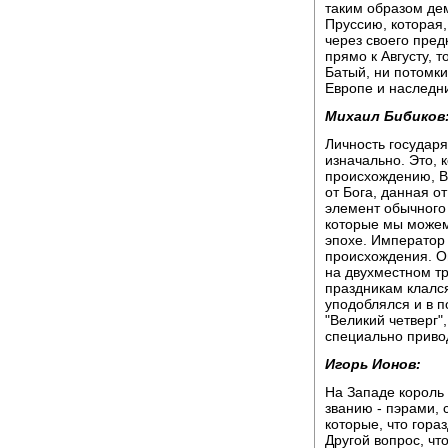
таким образом де
Пруссию, которая,
через своего пред
прямо к Августу, 
Батый, ни потомки
Европе и наследн
Михаил Бибиков
Личность государя
изначально. Это, 
происхождению, В
от Бога, данная о
элемент обычного
которые мы можем
эпохе. Император
происхождения. О
на двухместном тр
праздникам клался
уподоблялся и в п
"Великий четверг"
специально приво
Игорь Ионов:
На Западе король
званию - пэрами, 
которые, что гора
Другой вопрос, чт