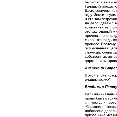
были свои там у н
Галицкий поехал 
Васильевичем, ко
году. Значит, суди
и его там встреча
да дело, давай с 
компанией теплой 
это уже единый ми
прочного, очень д
мира - это ведь т
процесс. Поэтому 
осмысленная целе
сложный, очень з
собственных интер
царствовать, прав
Анатолий Стре
К этой эпохе исто
владимирских".
Владимир Петру
Великим князьям 
право быть царям
княжества и прете
"Сказание о князь
добавлена доволь
призванные князья