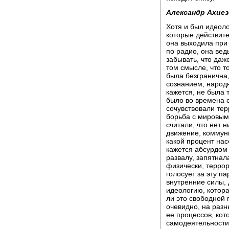
Александр Ахиез
Хотя и был идеоло
которые действите
она выходила при 
по радио, она вед
забывать, что даж
том смысле, что т
была безгранична
сознанием, народ
кажется, не была 
было во времена с
сочувствовали тер
борьба с мировым 
считали, что нет 
движение, коммуни
какой процент нас
кажется абсурдом 
развалу, запятнал
физически, террор
голосует за эту па
внутренние силы, 
идеологию, котора
ли это свободной 
очевидно, на раз
ее процессов, кот
самодеятельности 