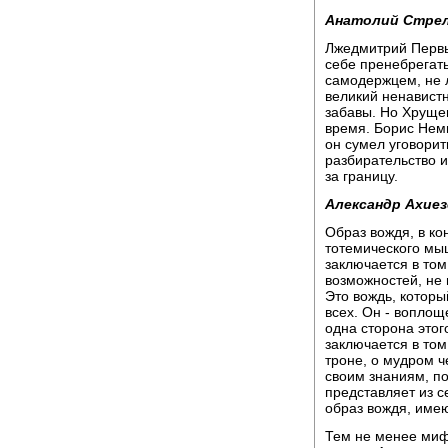
Анатолий Стре
Лжедмитрий Первый
себе пренебрегать
самодержцем, не 
великий ненавистн
забавы. Но Хруще
время. Борис Немц
он сумел уговори
разбирательство и
за границу.
Александр Ахиез
Образ вождя, в ко
тотемического мы
заключается в том
возможностей, не 
Это вождь, которы
всех. Он - воплощ
одна сторона этог
заключается в том
троне, о мудром ч
своим знаниям, п
представляет из 
образ вождя, име
Тем не менее миф,