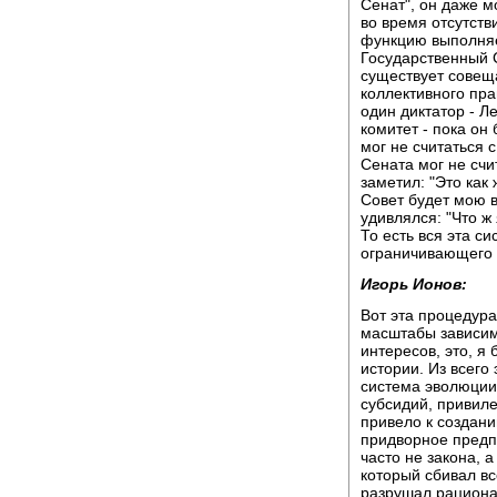
Сенат", он даже м
во время отсутстви
функцию выполняе
Государственный С
существует совещ
коллективного пра
один диктатор - 
комитет - пока он
мог не считаться
Сената мог не счи
заметил: "Это как 
Совет будет мою 
удивлялся: "Что ж
То есть вся эта с
ограничивающего эт
Игорь Ионов:
Вот эта процедур
масштабы зависим
интересов, это, я
истории. Из всего
система эволюции 
субсидий, привиле
привело к создан
придворное предпр
часто не закона, а
который сбивал в
разрушал рационал