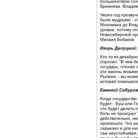
большинством гол
Брежнева. Владим
Через год прозву
были мудрыми - о
Мономаха до Влад
уровне, потому чт
Новосибирской ор
Михаил Бобаков.
Игорь Далуцкий:
Кто-то из декабри
спросил: "В чем бе
государь, плохие 
эти законы возьме
Рылеев, - вы може
которая помешала 
Евгений Сабуров
Когда государство 
будет - Буш или Г
что будет делать 
Коль не проиграл 
действительно, не
произошло. Что кас
серьезно и для ни
там неустойчивая,
трудно было бы пр