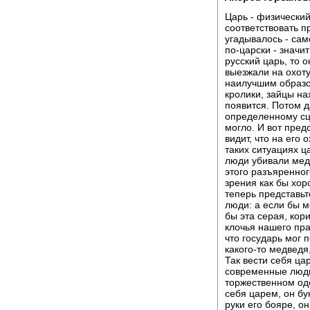
Царь - физический
соответствовать п
угадывалось - сам
по-царски - значит
русский царь, то о
выезжали на охоту
наилучшим образом
кролики, зайцы на
появится. Потом 
определенному сц
могло. И вот пред
видит, что на его
таких ситуациях ц
люди убивали медв
этого разъяренног
зрения как бы хор
теперь представьт
люди: а если бы м
бы эта серая, кор
клочья нашего пра
что государь мог 
какого-то медведя
Так вести себя ца
современные люди,
торжественном оде
себя царем, он бу
руки его бояре, о