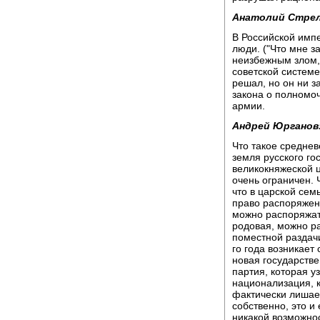
Анатолий Стре
В Российской импе
люди. ("Что мне з
неизбежным злом, 
советской системе
решал, но он ни з
закона о полномоч
армии.
Андрей Юрганов
Что такое среднев
земля русского го
великокняжеской ц
очень ограничен. 
что в царской сем
право распоряжен
можно распоряжат
родовая, можно р
поместной раздач
го года возникает
новая государстве
партия, которая у
национализация, 
фактически лишает
собственно, это и
никакой возможнос