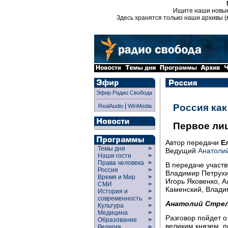
Ищите наши новы
Здесь хранятся только наши архивы (
Эфир Радио Свобода
|
Россия ка
RealAudio
WinMedia
Первое ли
Автор передачи
Е
Темы дня
>
Ведущий
Анатоли
Наши гости
>
Права человека
>
В передаче участ
Россия
>
Владимир Петрухи
Время и Мир
>
Игорь Яковенко, А
СМИ
>
Каменский, Влади
История и
>
современность
>
Анатолий Стре
Культура
>
Медицина
>
Разговор пойдет о
Образование
>
великим князем, 
Религия
>