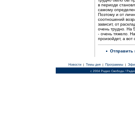
в периоде станов
самому определен
Поэтому и от личн
соотношений возра
зависит, от раскла
очень трудно. На 
- очень тяжело. Н
произойдет, а вот 
Отправить 
Новости
Темы дня
Программы
Эфи
|
|
|
c 2004 Радио Свобода / Ради