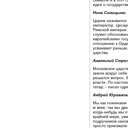
идея о государств
Нина Синицына:
Царем назывался 
император. Цесар
Римской империи. 
служил обоснован
европейскими гос
отношению к Орде.
усваивает раньше
царства.
Анатолий Стре
Московское царств
земли вокруг себя
решался вопрос, б
власти. По-насто
татар, - писал оди
Андрей Юрганов
Мы как поминаем а
м веке, так мы два
когда-нибудь мы о
крайней мере, уже
подручников ханов
просто приезжали 