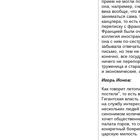
прием не могли по
она, например, сч
века вообще, что
заниматься сама. 
канцлера, то есть
переписку с фран
Францией были оч
коллегия иностран
она с ним по-сест
забывала отвечать
письмо, но тем не
конечно, все госу
ничего не перепор
труженица и стара
и экономические, 
Игорь Ионов:
Как говорит летоп
постели", то есть
Гигантская власт
на службу интерес
нескольких людей.
синонимом количес
хочет общественн
палата пэров, то 
конкретный бояри
царскую милость.