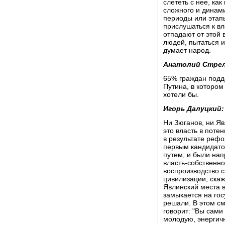
слететь с нее, как
сложного и динами
периоды или этапы
прислушаться к вл
отпадают от этой 
людей, пытаться и
думает народ.
Анатолий Стре
65% граждан подд
Путина, в котором
хотели бы.
Игорь Далуцкий:
Ни Зюганов, ни Яв
это власть в поте
в результате рефо
первым кандидато
путем, и были нап
власть-собственно
воспроизводство с
цивилизации, скаж
Явлинский места в
замыкается на гос
решали. В этом см
говорит: "Вы сами
молодую, энергич