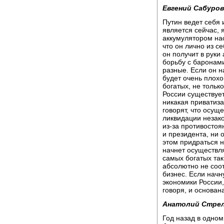
Евгений Сабуров
Путин ведет себя 
является сейчас, 
аккумулятором нас
что он лично из се
он получит в руки
борьбу с баронами
разные. Если он н
будет очень плохо
богатых, не только
России существует
никакая приватиза
говорят, что осущ
ликвидации незако
из-за противостоя
и президента, ни 
этом придраться н
начнет осуществля
самых богатых так
абсолютно не соот
бизнес. Если начн
экономики России,
говоря, и основан
Анатолий Стре
Год назад в одно