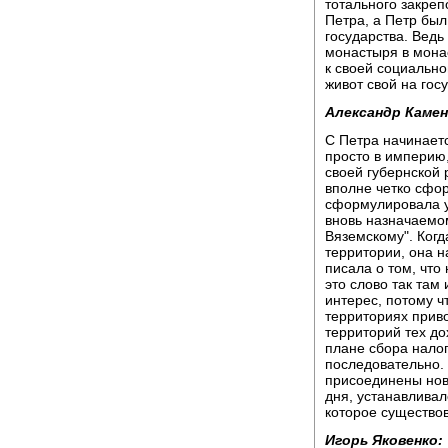
тотального закре
Петра, а Петр был
государства. Вед
монастыря в мона
к своей социально
живот свой на гос
Александр Камен
С Петра начинает
просто в империю,
своей губернской 
вполне четко сфо
сформулировала уж
вновь назначаемо
Вяземскому". Когд
территории, она н
писала о том, что
это слово так там
интерес, потому ч
территориях приво
территорий тех до
плане сбора налог
последовательно. 
присоединены новы
дня, устанавлива
которое существо
Игорь Яковенко: