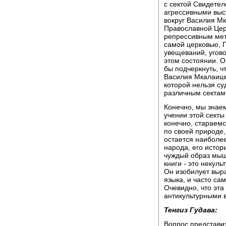
с сектой Свидетеле
агрессивными выс
вокруг Василия М
Православной Цер
репрессивным мет
самой церковью, 
увещеваний, угово
этом состоянии. О
бы подчеркнуть, 
Василия Мкалаишв
которой нельзя су
различным сектам,
Конечно, мы знаем
учении этой сект
конечно, стараемс
по своей природе,
остается наиболее
народа, его истор
чуждый образ мышл
книги - это некуль
Он изобилует выр
языка, и часто са
Очевидно, что эт
антикультурными 
Тенгиз Гудава:
Вопрос представи