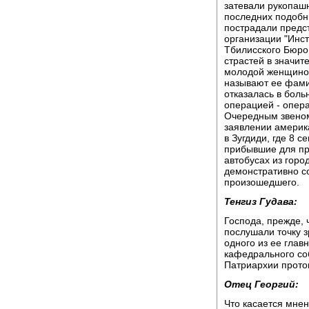
затевали рукопашн
последних подобны
пострадали предс
организации "Инст
Тбилисского Бюро
страстей в значит
молодой женщиной
называют ее фами
отказалась в боль
операцией - опера
Очередным звеном
заявлении америка
в Зугдиди, где 8 
прибывшие для пр
автобусах из горо
демонстративно со
произошедшего.
Тенгиз Гудава:
Господа, прежде, 
послушали точку з
одного из ее глав
кафедрального со
Патриархии протоп
Отец Георгий:
Что касается мне