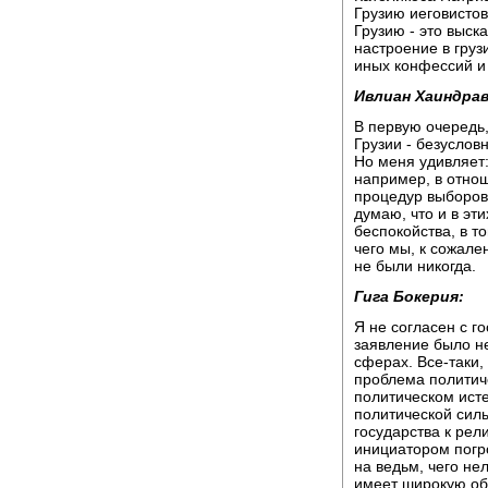
Грузию иеговистов
Грузию - это выск
настроение в груз
иных конфессий и
Ивлиан Хаиндрав
В первую очередь
Грузии - безуслов
Но меня удивляет:
например, в отно
процедур выборов 
думаю, что и в эт
беспокойства, в т
чего мы, к сожален
не были никогда.
Гига Бокерия:
Я не согласен с г
заявление было не
сферах. Все-таки
проблема политиче
политическом ист
политической силы
государства к рел
инициатором погро
на ведьм, чего не
имеет широкую об