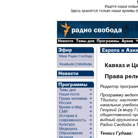
Ищите наши новы
Здесь хранятся только наши архивы (
Эфир Радио Свобода
|
Кавказ и Ц
RealAudio
WinMedia
Права рел
Редактор програ
Темы дня
>
Наши гости
>
Программу ведет 
Права человека
>
Тбилиси: настоят
Россия
>
начальник учебн
Время и Мир
>
Георгий (в миру 
СМИ
>
общественной ор
История и
>
видный грузински
современность
>
Радио Свобода в 
Культура
>
Медицина
>
Тенгиз Гудава:
Образование
>
Религия
>