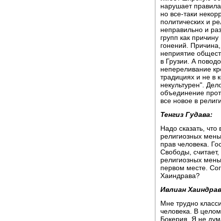
нарушает правила
но все-таки некор
политических и ре
неправильно и ра
групп как причину 
гонений. Причина, 
неприятие обществ
в Грузии. А повод
непереливание кро
традициях и не в 
некультурен". Дел
объединение против
все новое в религ
Тенгиз Гудава:
Надо сказать, что 
религиозных мень
прав человека. Го
Свободы, считает,
религиозных меньш
первом месте. Сог
Хаиндрава?
Ивлиан Хаиндрав
Мне трудно класси
человека. В целом
Бокерия. Я не дум