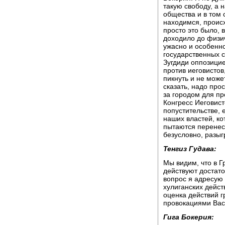
такую свободу, а н
общества и в том 
находимся, проис
просто это было, 
доходило до физич
ужасно и особенно
государственных ст
Зугдиди оппозици
против иеговистов
пикнуть и не може
сказать, надо про
за городом для пр
Конгресс Иеговист
попустительстве, 
наших властей, кот
пытаются перенес
безусловно, разыг
Тенгиз Гудава:
Мы видим, что в 
действуют достато
вопрос я адресую 
хулиганских дейст
оценка действий г
провокациями Ва
Гига Бокерия: