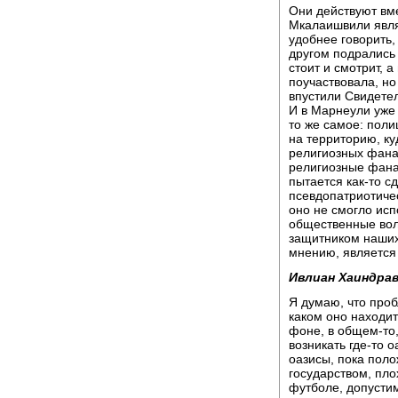
Они действуют вме
Мкалаишвили явля
удобнее говорить,
другом подрались 
стоит и смотрит, 
поучаствовала, но
впустили Свидетел
И в Марнеули уже
то же самое: пол
на территорию, ку
религиозных фанат
религиозные фанат
пытается как-то с
псевдопатриотичес
оно не смогло исп
общественные вол
защитником наших
мнению, является
Ивлиан Хаиндрав
Я думаю, что проб
каком оно находит
фоне, в общем-то
возникать где-то о
оазисы, пока поло
государством, пло
футболе, допустим 