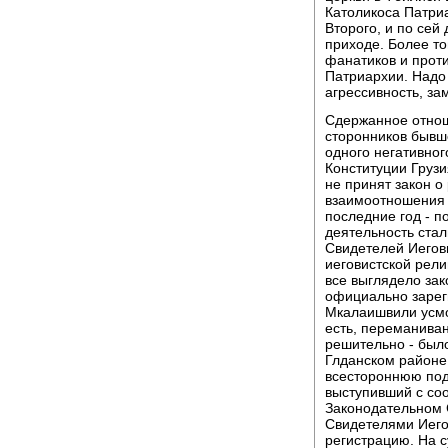
Католикоса Патри
Второго, и по сей
приходе. Более то
фанатиков и прот
Патриархии. Надо 
агрессивность, з
Сдержанное отнош
сторонников бывш
одного негативного
Конституции Грузи
не принят закон о
взаимоотношения 
последние год - п
деятельность ста
Свидетелей Иеговы
иеговистской рели
все выглядело за
официально зарег
Мкалаишвили усмот
есть, переманиван
решительно - был
Глданском районе
всестороннюю под
выступивший с со
Законодательном 
Свидетелями Иего
регистрацию. На 