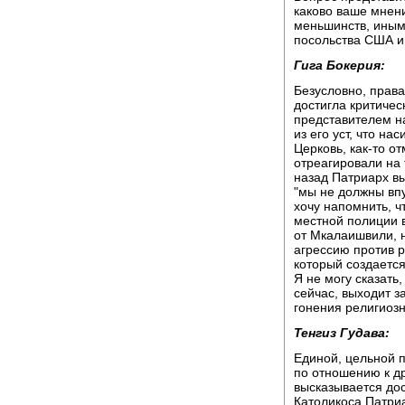
каково ваше мнен
меньшинств, иным
посольства США и
Гига Бокерия:
Безусловно, прав
достигла критичес
представителем н
из его уст, что на
Церковь, как-то о
отреагировали на 
назад Патриарх вы
"мы не должны впу
хочу напомнить, ч
местной полиции 
от Мкалаишвили, н
агрессию против р
который создается
Я не могу сказать
сейчас, выходит з
гонения религиоз
Тенгиз Гудава:
Единой, цельной п
по отношению к д
высказывается до
Католикоса Патриа