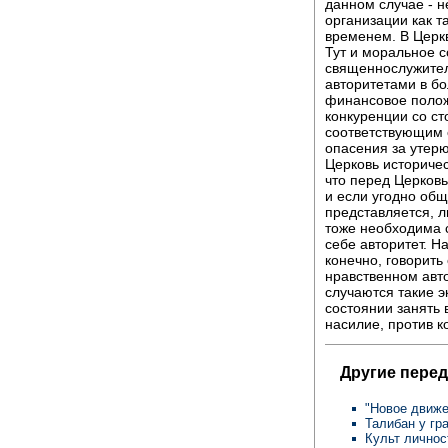
данном случае - н
организации как та
временем. В Церк
Тут и моральное с
священнослужител
авторитетами в б
финансовое полож
конкуренции со с
соответствующим 
опасения за утер
Церковь историчес
что перед Церковь
и если угодно об
представляется, л
тоже необходима 
себе авторитет. На
конечно, говорить
нравственном авто
случаются такие э
состоянии занять
насилие, против к
Другие перед
"Новое движе
Талибан у гр
Культ лично