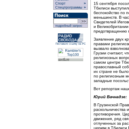
15 сентября посо
Спорт
>
Спецпрограммы
>
Тбилиси выступил
беспокойство по п
меньшинств. В час
Свидетелей Иеговы
подробный запрос
и Великобритании 
предотвращению п
Заявление двух кр
правами религиоз
Поставьте ссылку на РС
вызвало взволнов
Грузии считают, ч
религиозных вопро
самом центре Тби
православный собо
их стране не был
по религиозным м
западные посольс
Вот репортаж наш
Юрий Вачнадзе:
В Грузинской Пра
раскольничества 
противоречия. Це
движения, ряд св
отлученных за рас
церкви в Тбилиси