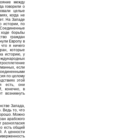
тояние между
да говорили о
вовали целые
иях, когда не
ет. На Западе
о истории, по
и Соединенные
 ходе борьбы
ство граждан
нули Европу в
 что я ничего
ран, которые
на историю, у
ждународных
тросплетение
уманных, если
Соединенными
сия по целому
едствиях этой
ия есть, они
, конечно, в
т возникнуть
нстве Запада,
. Ведь то, что
хорошо. Можно
тран арабского
т разногласия
то есть общий
й. А ценности
верженность