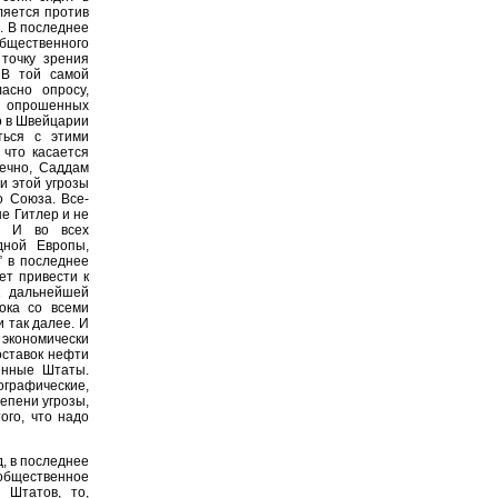
ляется против
. В последнее
общественного
точку зрения
 В той самой
асно опросу,
% опрошенных
о в Швейцарии
ться с этими
 что касается
нечно, Саддам
и этой угрозы
о Союза. Все-
е Гитлер и не
а. И во всех
дной Европы,
” в последнее
ет привести к
к дальнейшей
ока со всеми
 так далее. И
и экономически
оставок нефти
енные Штаты.
рафические,
тепени угрозы,
ого, что надо
, в последнее
 общественное
 Штатов, то,