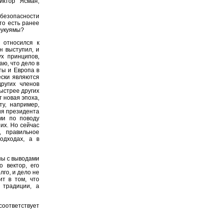
иктор Ясман,
безопасности
то есть ранее
Фукуямы?
 относился к
н выступил, и
ух принципов,
ю, что дело в
ты и Европа в
ески являются
ругих членов
быстрее других
 новая эпоха,
ту, например,
ия президента
ми по поводу
их. Но сейчас
 правильное
одходах, а в
ны с выводами
о вектор, его
лго, и дело не
т в том, что
 традиции, а
 соответствует