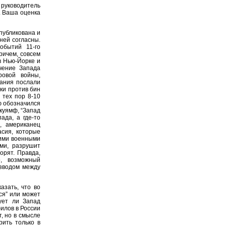
 руководитель
. Ваша оценка
опубликована и
 ней согласны.
обытий 11-го
ричем, совсем
в Нью-Йорке и
чение Запада
ровой войны,
мания послали
ки против бин
 тех пор 8-10
ю обозначился
куямф, “Запад
ада, а где-то
, американец
асия, которые
оими военными
ми, разрушит
орят. Правда,
, возможный
зводом между
азать, что во
ся” или может
ует ли Запад
илов в России
т, но в смысле
рить только в