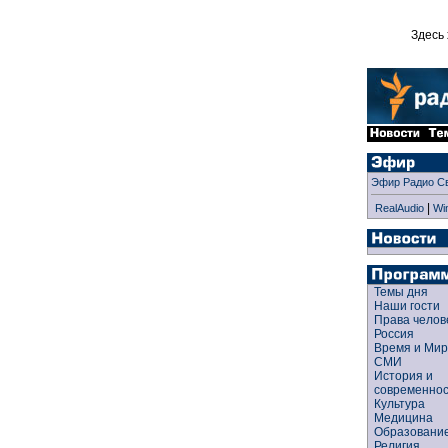
Здесь 
Эфир Радио С
|
RealAudio
Wi
Темы дня
Наши гости
Права чело
Россия
Время и Ми
СМИ
История и
современно
Культура
Медицина
Образован
Религия