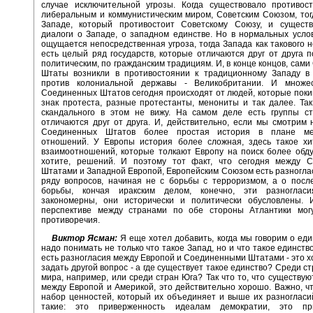
случае исключительной угрозы. Когда существовало противос
либеральным и коммунистическим миром, Советским Союзом, тог
Западе, который противостоит Советскому Союзу, и сущест
диалоги о Западе, о западном единстве. Но в нормальных услов
ощущается непосредственная угроза, тогда Запада как такового н
есть целый ряд государств, которые отличаются друг от друга п
политическим, по гражданским традициям. И, в конце концов, сам
Штаты возникли в противостоянии к традиционному Западу в
против колониальной державы - Великобритании. И множе
Соединенных Штатов сегодня происходят от людей, которые поки
знак протеста, разные протестанты, менониты и так далее. Так
скандального в этом не вижу. На самом деле есть группы ст
отличаются друг от друга. И, действительно, если мы смотрим 
Соединенных Штатов более простая история в плане ме
отношений. У Европы история более сложная, здесь такое хи
взаимоотношений, которые толкают Европу на поиск более обд
хотите, решений. И поэтому тот факт, что сегодня между 
Штатами и Западной Европой, Европейским Союзом есть разногла
ряду вопросов, начиная не с борьбы с терроризмом, а о посл
борьбы, кончая иракским делом, конечно, эти разноглас
закономерны, они исторически и политически обусловлены. И
перспективе между странами по обе стороны Атлантики могу
противоречия.
Виктор Ясман:
Я еще хотел добавить, когда мы говорим о еди
надо понимать не только что такое Запад, но и что такое единство
есть разногласия между Европой и Соединенными Штатами - это 
задать другой вопрос - а где существует такое единство? Среди с
мира, например, или среди стран Юга? Так что то, что существую
между Европой и Америкой, это действительно хорошо. Важно, ч
набор ценностей, который их объединяет и выше их разногласи
такие: это приверженность идеалам демократии, это при