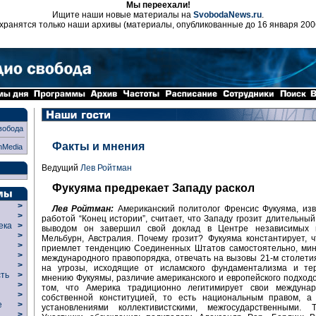
Мы переехали!
Ищите наши новые материалы на
SvobodaNews.ru
.
хранятся только наши архивы (материалы, опубликованные до 16 января 200
вобода
Факты и мнения
nMedia
Ведущий
Лев Ройтман
Фукуяма предрекает Западу раскол
>
Лев Ройтман:
Американский политолог Френсис Фукуяма, из
>
работой “Конец истории”, считает, что Западу грозит длительный
века
>
выводом он завершил свой доклад в Центре независимых 
>
Мельбурн, Австралия. Почему грозит? Фукуяма константирует, 
р
>
приемлет тенденцию Соединенных Штатов самостоятельно, мин
>
международного правопорядка, отвечать на вызовы 21-м столетия
>
на угрозы, исходящие от исламского фундаментализма и те
сть
>
мнению Фукуямы, различие американского и европейского подходо
>
том, что Америка традиционно легитимирует свои междуна
>
собственной конституцией, то есть национальным правом, а
ие
>
установлениями коллективистскими, межгосударственными.
>