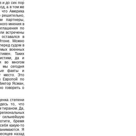
 и до сих пор
д, а в том же
 что Америка
е решительно,
ли партнеры,
ного мнения в
соглашения по
ыли встречены
 оставался в
ейтоне. Можно
перед судом в
емых военных
тивен. Таких
истики, да и
и во многом
ю мы сегодня
рые факты и
т место. Это
и Европой по
 Виктор Ясман,
но говорить о
ценка степени
десь то, что
 тираном. Да,
региональных
т сильнейшую
отите, бремя
 себя какую-то
занимаются. Я
месяцев назад