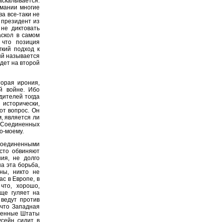
скалывается.
рмании многие
ва все-таки не
 президент из
 не диктовать
аскол в самом
 что позиция
гкий подход к
ый называется
йдет на второй
торая ирония,
й войне. Ибо
дителей тогда
 исторически,
от вопрос. Он
м, является ли
а Соединенных
о-моему.
Соединенными
сто обвиняют
ия, не долго
а эта борьба,
ны, никто не
с в Европе, в
что, хорошо,
еще гуляет на
ведут против
 что Западная
иненные Штаты
усейн сидит в