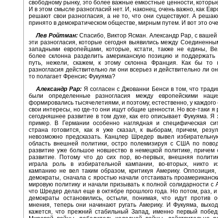
свободному рынку, это более важные емкостные ценности, которы
И в этом смысле разногласий нет. И, наконец, очень важно, как Ев
решают свои разногласия, а не то, что они существуют. А решают
принято в демократическом обществе, мирным путем. И вот это оче
Лев Ройтман:
Спасибо, Виктор Ясман. Александр Рар, с вашей 
эти разногласия, которые сегодня выявились между Соединенн
западными европейцами, которые, кстати, также не едины, Ве
более склонна разделить американскую позицию и поддержать 
путь, нежели, скажем, к этому склонна Франция. Как бы то 
разногласия действительно ли они всерьез и действительно ли они
то полагает Френсис Фукуяма?
Александр Рар:
Я согласен с Джованни Бенси в том, что тради
были определенные разногласия между европейскими наци
формировались тысячелетиями, и поэтому, естественно, у каждого 
свои интересы, но где-то они ищут общие ценности. Но все-таки я
сегодняшнее развитие в том духе, как его описывает Фукуяма. Я 
пример. В Германии особенно наглядная и специфическая сит
страна готовится, как я уже сказал, к выборам, причем, резу
невозможно предсказать. Канцлер Шредер вывел избирательну
область внешней политики, остро полемизируя с США по повод
развитие уже большое новшество в немецкой политике, причем
развитие. Потому что до сих пор, во-первых, внешняя полити
играла роль в избирательной кампании, во-вторых, никто и
кампанию не вел таким образом, критикуя Америку. Оппозиция,
демократы, сначала с яростью начали отстаивать проамериканск
мировую политику и начали призывать к полной солидарности с А
что Шредер делал еще в октябре прошлого года. Но потом, раз, и
демократы остановились, остыли, понимая, что идут против о
мнения, теперь они начинают ругать Америку. И Фукуяма, выход
кажется, что прежний стабильный Запад, именно первый побед