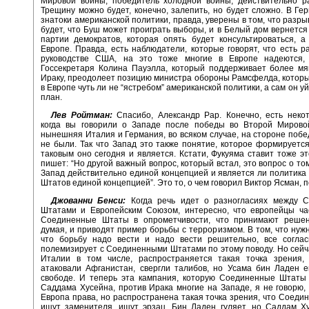
Мировой войны, победитель холодной войны, действительно ра
Трещину можно будет, конечно, залепить, но будет сложно. В Ге
знатоки американской политики, правда, уверены в том, что разры
будет, что Буш может проиграть выборы, и в Белый дом вернется
партии демократов, которая опять будет консультироваться, а
Европе. Правда, есть наблюдатели, которые говорят, что есть р
руководстве США, на это тоже многие в Европе надеются,
Госсекретаря Колина Пауэлла, который поддерживает более мя
Ираку, преодолеет позицию министра обороны Рамсфелда, котор
в Европе чуть ли не “ястребом” американской политики, а сам он у
план.
Лев Ройтман:
Спасибо, Александр Рар. Конечно, есть неко
когда вы говорили о Западе после победы во Второй Мирово
нынешняя Италия и Германия, во всяком случае, на стороне побе
не были. Так что Запад это также понятие, которое формируется
таковым оно сегодня и является. Кстати, Фукуяма ставит тоже эт
пишет: “Но другой важный вопрос, который встал, это вопрос о то
Запад действительно единой концепцией и является ли политик
Штатов единой концепцией”. Это то, о чем говорил Виктор Ясман, п
Джованни Бенси:
Когда речь идет о разногласиях между 
Штатами и Европейским Союзом, интересно, что европейцы ча
Соединенные Штаты в опрометчивости, что принимают решен
думая, и приводят пример борьбы с терроризмом. В том, что нужн
что борьбу надо вести и надо вести решительно, все соглас
полемизирует с Соединенными Штатами по этому поводу. Но сейча
Италии в том числе, распространяется такая точка зрения, 
атаковали Афганистан, свергли талибов, но Усама бин Ладен 
свободе. И теперь эта кампания, которую Соединенные Штаты 
Саддама Хусейна, против Ирака многие на Западе, я не говорю,
Европа права, но распространена такая точка зрения, что Соед
ищут заменителя, ищут эрзац. Бин Ладен гуляет, но Саддам Х