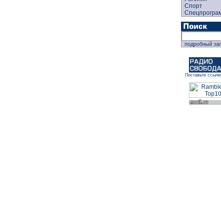
Спорт
Спецпрогра
подробный за
Поставьте ссылк