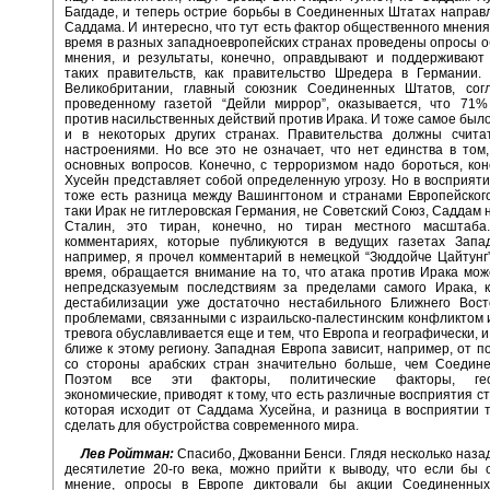
Багдаде, и теперь острие борьбы в Соединенных Штатах направ
Саддама. И интересно, что тут есть фактор общественного мнения
время в разных западноевропейских странах проведены опросы 
мнения, и результаты, конечно, оправдывают и поддерживают 
таких правительств, как правительство Шредера в Германии.
Великобритании, главный союзник Соединенных Штатов, согл
проведенному газетой “Дейли миррор”, оказывается, что 71
против насильственных действий против Ирака. И тоже самое был
и в некоторых других странах. Правительства должны счита
настроениями. Но все это не означает, что нет единства в том,
основных вопросов. Конечно, с терроризмом надо бороться, ко
Хусейн представляет собой определенную угрозу. Но в восприяти
тоже есть разница между Вашингтоном и странами Европейског
таки Ирак не гитлеровская Германия, не Советский Союз, Саддам н
Сталин, это тиран, конечно, но тиран местного масштаб
комментариях, которые публикуются в ведущих газетах Запа
например, я прочел комментарий в немецкой “Зюддойче Цайтунг
время, обращается внимание на то, что атака против Ирака мож
непредсказуемым последствиям за пределами самого Ирака, 
дестабилизации уже достаточно нестабильного Ближнего Вост
проблемами, связанными с израильско-палестинским конфликтом и
тревога обуславливается еще и тем, что Европа и географически, 
ближе к этому региону. Западная Европа зависит, например, от п
со стороны арабских стран значительно больше, чем Соедин
Поэтом все эти факторы, политические факторы, геог
экономические, приводят к тому, что есть различные восприятия с
которая исходит от Саддама Хусейна, и разница в восприятии т
сделать для обустройства современного мира.
Лев Ройтман:
Спасибо, Джованни Бенси. Глядя несколько назад
десятилетие 20-го века, можно прийти к выводу, что если бы
мнение, опросы в Европе диктовали бы акции Соединенных