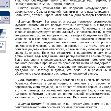
Участники обсуждения: политологи Александр Рар, Берлин; В
>
Прага; и Джованни Бенси, Тренто, Италия.
ммы
>
Виктор Ясман, консультант по вопросам международной 
американского Совета внешней политики и ныне наш сотрудник, 
Вашингтон, а теперь Прага. Итак, ваша оценка выводов Френсиса 
Виктор Ясман:
Вы знаете, я всегда немножко скептически
прос
Фукуяме, вспоминая его первую статью, с которой в 80-х годах о
тоже никто практически его не поддержал. По поводу этих дв
которые он формулирует, национальный и коллективистский, я дума
тех различных ролях, которые играют сегодня Соединенные Шта
у на РС
мире. Дело в том, что Соединенные Штаты объективно историч
лидером. И роль лидера она несколько отличается от роли д
сообщества. В частности, лидерство состоит в том, чтобы ярче и 
понять и увидеть новые опасности, новые вызовы, которые бросает
эпоха 21-го века. Если мы обратимся к недавнему опыту, опы
Афганистана, ведь когда нынешняя республиканская администрац
Буша выступила с решительными радикальными предложения
военного решения проблемы, то практически никто не поддержал 
мы видим, что это было совершенно правильное решение,
предложение. Поэтому я думаю, что дело не в различных п
объективно существующих распределениях ролей в мире.
Лев Ройтман:
Таким образом, согласны ли вы или вы не соглас
Френсиса Фукуямы в связи именно с тем, что этот раскол, ег
перспективу и его будущее, - а он полагает, что это серьезно и надо
в стиле руководства нынешней администрации Буша, - он види
Америка действует, исходя из национальной демократической
европейцы, исходя из коллективистской. Вы с этим согласны?
Виктор Ясман:
Я не согласен и вот почему. Дело в том, что не
действительности его основная посылка, так мне кажется.