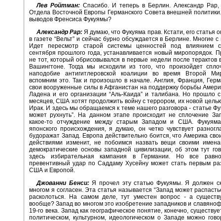
Лев Ройтман:
Спасибо. И теперь в Берлин. Александр Рар,
Отдела Восточной Европы Германского Совета внешней политики
выводов Френсиса Фукуямы?
Александр Рар:
Я думаю, что Фукуяма прав. Кстати, его статья 
в газете “Вельт” и сейчас бурно обсуждается в Берлине. Многие с
Идет пересмотр старой системы ценностей под влиянием с
сентября прошлого года, устанавливается новый миропорядок. П
не тот, который обрисовывался в первые недели после терактов 
Вашингтоне. Тогда мы исходили из того, что произойдет спло
наподобие антигитлеровской коалиции во время Второй Ми
вспомним это. Так и произошло в начале. Англия, Франция, Гер
свои вооруженные силы в Афганистан на поддержку борьбы Амери
Ладена и его организации “Аль-Каида” и талибана. Но прошло с
месяцев, США хотят продолжить войну с террором, их новой цель
Ирак. И здесь мы обращаемся к теме нашего разговора - статье Фу
может рухнуть”. На данном этапе происходит не сплочение Зап
какое-то отчуждение между старым Западом и США. Фукуяма
японского происхождения, я думаю, он четко чувствует разногл
будоражат Запад. Европа действительно боится, что Америка св
действиями изменит, не побоимся назвать вещи своими имена
демократические основы западной цивилизации, об этом тут гов
здесь избирательная кампания в Германии. Но все равно
превентивный удар по Саддаму Хусейну может стать первым ра
США и Европой.
Джованни Бенси:
Я прочел эту статью Фукуямы. Я должен ск
многом я согласен. Эта статья называется “Запад может распасть
расколоться. На самом деле, тут уместен вопрос - а существ
вообще? Запад во многом это изобретение западников и славяноф
19-го века. Запад как географическое понятие, конечно, существуе
политическом, культурном, идеологическом о Западе можно гово