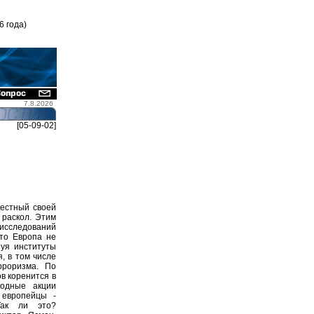
6 года)
7.8.2026
[05-09-02]
вестный своей
 раскол. Этим
исследований
что Европа не
уя институты
, в том числе
рроризма. По
в коренится в
родные акции
 европейцы -
 Так ли это?