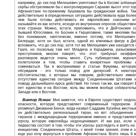
например, до сих пор Милошевич уничтожал бы в Косово албанцев
сербы обстреливали бы с контролирующих Сараево высот этот горо
Афганистане по-прежнему бушевала бы гражданская война. Так
действительно в определенных ситуациях действовала куда боле
чем были готовы действовать ее европейские союзники и
называйте их как хотите, исходя из внутренних опросов обществен
этих странах. Можно, кстати, припомнить, что и Дейтонские 
бывшей Югославии, по Боснии и Герцеговине, также многими б
без понимания, скептически, именно потому, что Милошевич
Белграде, хотя он был, кстати, одной из ключевых фигур в Д
вспомнить, что до сих пор, хотя тот же Милошевич уже находится 
Гааге, но поскольку там нет Младича и Караджича, разыскива
преступников, многие говорят, что этот трибунал неэффек
разговоров ведется очень много. Суть публицистики, журнал
политологии в том, чтобы ставить конкретные проблемы 
сомневаться. Так я воспринимаю и статью Фукуямы, котору
обсуждаем - это только повод для дискуссий. А некото
обстоятельства, о которых мы говорим, действительно имею
отсутствие единства сегодня между Соединенными Штатами 
поводу дальнейшего курса действий. Но точно так же, как говорит
нет единства и на Востоке, коль мы можем вообще собиратель
Западе или о Востоке.
Виктор Ясман:
Мне кажется, что в Европе существует недоо
опасности, которую представляет современный терроризм. З
упомянул Джованни Бенси, когда назвал Саддама Хусейна местным
он действительно региональный тиран, но вот объединение 
тиранов с международным терроризмом именно и представляе
угрозу, которую европейцы недооценивают. И как раз, если х
лидерства состоит в том, чтобы эти угрозы разглядеть и взять на
инициативу. Соединенные Штаты, с моей точки зрения, этим и 
еще раз хочу вернуться к проблеме Афганистана. Всего лишь 8 