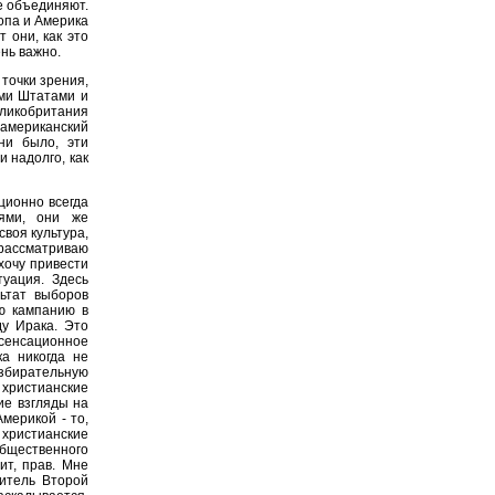
е объединяют.
ропа и Америка
 они, как это
нь важно.
точки зрения,
ыми Штатами и
ликобритания
американский
ни было, эти
 надолго, как
ционно всегда
ями, они же
своя культура,
 рассматриваю
хочу привести
уация. Здесь
льтат выборов
ю кампанию в
у Ирака. Это
 сенсационное
ка никогда не
збирательную
 христианские
ие взгляды на
мерикой - то,
 христианские
бщественного
ит, прав. Мне
итель Второй