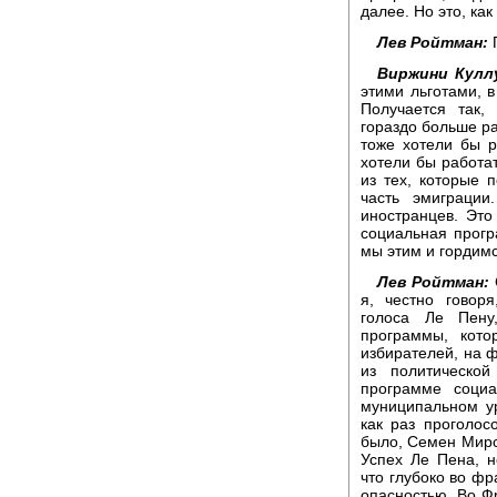
далее. Но это, ка
Лев Ройтман:
П
Виржини Кулл
этими льготами, в
Получается так,
гораздо больше ра
тоже хотели бы р
хотели бы работат
из тех, которые 
часть эмиграции
иностранцев. Это
социальная прогр
мы этим и гордимс
Лев Ройтман:
я, честно говор
голоса Ле Пену
программы, кото
избирателей, на 
из политическо
программе социа
муниципальном у
как раз проголос
было, Семен Мирск
Успех Ле Пена, н
что глубоко во фр
опасностью. Во Ф