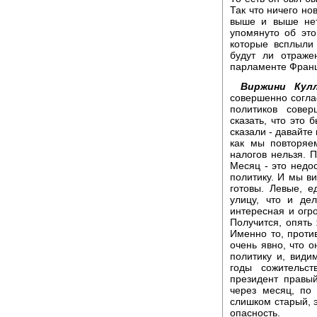
Так что ничего но
выше и выше нет
упомянуто об это
которые всплыли
будут ли отраже
парламенте Фран
Виржини Кулл
совершенно согла
политиков сове
сказать, что это 
сказали - давайте
как мы повторяе
налогов нельзя. 
Месяц - это недо
политику. И мы ви
готовы. Левые, е
улицу, что и де
интересная и огр
Получится, опять 
Именно то, против
очень явно, что о
политику и, види
годы сожительс
президент правы
через месяц, по
слишком старый, э
опасность.