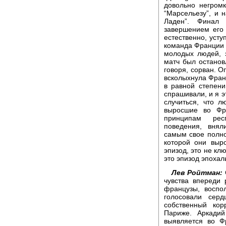
довольно негромк
“Марсельезу”, и 
Ладен”. Финал 
завершением его
естественно, уст
команда Франции 
молодых людей, 
матч был останов
говоря, сорван. О
всколыхнула Фран
в равной степени
спрашивали, и я э
случиться, что 
выросшие во Фр
принципам респ
поведения, внял
самым свое полно
которой они выр
эпизод, это не кл
это эпизод эпохал
Лев Ройтман:
чувства впереди 
французы, воспо
голосовали сер
собственный кор
Париже. Аркадий
выявляется во Ф