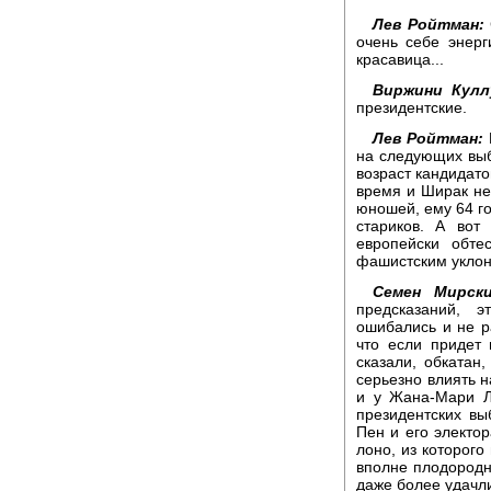
Лев Ройтман:
очень себе энерг
красавица...
Виржини Кулл
президентские.
Лев Ройтман:
на следующих выб
возраст кандидато
время и Ширак не
юношей, ему 64 го
стариков. А вот
европейски обте
фашистским укло
Семен Мирски
предсказаний, 
ошибались и не ра
что если придет 
сказали, обкатан,
серьезно влиять н
и у Жана-Мари Л
президентских вы
Пен и его электор
лоно, из которог
вполне плодородно
даже более удачл