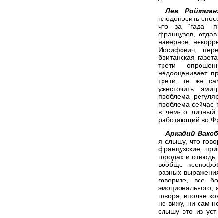
Лев Ройтман
плодоносить спосо
что за “гада” 
французов, отдав
наверное, некорре
Иосифович, пер
британская газета
трети опрошен
недооценивает п
трети, те же са
ужесточить эми
проблема регуля
проблема сейчас 
в чем-то личный
работающий во Фр
Аркадий Ваксб
я слышу, что гов
французские, при
городах и отнюдь
вообще ксенофо
разных выражения
говорите, все 
эмоционального, а
говоря, вполне кон
не вижу, ни сам н
слышу это из уст