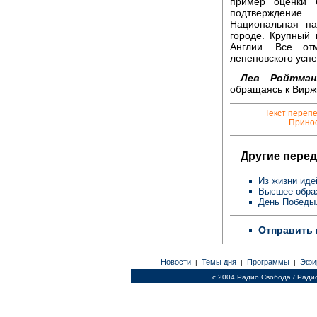
пример оценки 
подтверждение.
Национальная п
городе. Крупный
Англии. Все от
лепеновского успе
Лев Ройтман
обращаясь к Виржи
Текст переп
Принос
Другие перед
Из жизни иде
Высшее образ
День Победы
Отправить 
Новости
Темы дня
Программы
Эфи
|
|
|
c 2004 Радио Свобода / Ради