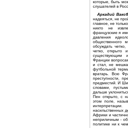
которые, быть мо
слушателей в Рос
Аркадий Ваксб
надеяться, не про
главное, не только
никто не извле
французские я име
давления идеол
общественного 
обсуждать четко,
четко, открыто
существующим и
Франции вопросам
и стал, не мешка
футбольной терми
вратарь. Всю Фр
преступности, пр
предместий. И Ши
словами, пусты
дальше уклонитьс
Пен открыто, с н
этом поле, назы
интерпретации
насильственных д
Африки и частично
неприличным - об
политике ни к че