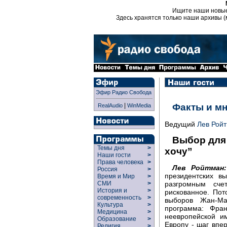
Ищите наши новы
Здесь хранятся только наши архивы (
Эфир Радио Свобода
|
Факты и м
RealAudio
WinMedia
Ведущий
Лев Рой
Выбор для 
Темы дня
>
хочу”
Наши гости
>
Права человека
>
Лев Ройтман:
Россия
>
президентских в
Время и Мир
>
СМИ
>
разгромным сче
История и
>
рискованное. Пот
современность
>
выборов Жан-М
Культура
>
программа: Фра
Медицина
>
неевропейской и
Образование
>
Европу - шаг впер
Религия
>