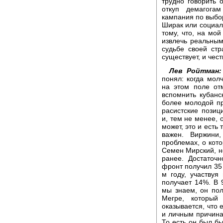
трудно говорить 
откуп демагога
кампания по выбор
Ширак или социали
тому, что, на мой
извлечь реальным
судьбе своей стр
существует, и чес
Лев Ройтман:
понял: когда мол
на этом поле от
вспомнить кубанск
более молодой п
расистские позиц
и, тем не менее, 
может, это и есть
важен. Виржини
проблемах, о кото
Семен Мирский, н
ранее. Достаточ
фронт получил 35
м году, участвуя
получает 14%. В 
мы знаем, он пол
Мегре, который
оказывается, что 
и личным причина
То есть он был бы