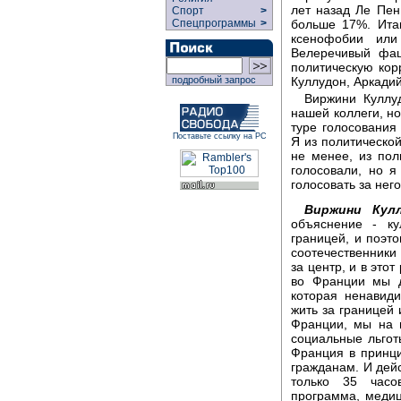
лет назад Ле Пен
Спорт
>
Спецпрограммы
>
больше 17%. Итак
ксенофобии или
Велеречивый фаш
политическую кор
подробный запрос
Куллудон, Аркади
Виржини Куллуд
нашей коллеги, но
туре голосования 
Поставьте ссылку на РС
Я из политической
не менее, из пол
голосовали, но я
голосовать за нег
Виржини Кулл
объяснение - ку
границей, и поэт
соотечественники
за центр, и в этот
во Франции мы д
которая ненавиди
жить за границей
Франции, мы на 
социальные льгот
Франция в принци
гражданам. И дей
только 35 часо
программа, медиц