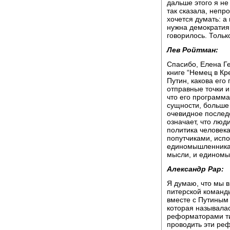
дальше этого я не
так сказала, непр
хочется думать: а 
нужна демократия,
говорилось. Только
Лев Ройтман:
Спасибо, Елена Ге
книге “Немец в Кр
Путин, какова его
отправные точки и
что его программа
сущности, больше 
очевидное послед
означает, что люд
политика человек
попутчиками, испо
единомышленникам
мысли, и единомыс
Александр Рар:
Я думаю, что мы 
питерской команд
вместе с Путиным 
которая называлас
реформаторами ти
проводить эти реф