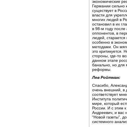
экономические ре
Германии сильно к
существует в Росс
власти для укрепл
многих людей в Ро
остановил в их гл
в 98-м году после
оппонентов, в пер
людей, старается 
особенно в эконо
методами. Он мягк
это критикуется. Н
стороны, где-то в
данном этапе росс
банально, но для 
реформы.
Лев Ройтман:
Спасибо, Александ
очень внешний, в 
соответствует мн
Института политич
мире, который ест
России. И с этим 
Андреевич, и вас 
“Новой газеты”, д
системного анализ