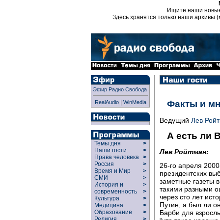
Ищите наши новы
Здесь хранятся только наши архивы (
Эфир Радио Свобода
|
Факты и м
RealAudio
WinMedia
Ведущий
Лев Рой
А есть ли 
Темы дня
>
Наши гости
>
Лев Ройтман:
Права человека
>
Россия
>
26-го апреля 200
Время и Мир
>
президентских выб
СМИ
>
заметные газеты в
История и
>
такими разными оц
современность
>
через сто лет ист
Культура
>
Путин, а был ли о
Медицина
>
Образование
>
Барби для взрослы
Религия
>