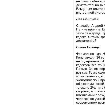
не стал особенно 
действительно либ
Ельциным олигарх
внутренней систе
Лев Ройтман:
Спасибо, Андрей 
Путине приняты Б
законов о труде, 
кодекс. С точки зр
достижение?
Елена Боннер:
Формально - да. Н
Конституция 36-го
ее содержанию. А
кодексом все эти 
Пасько. Зачем пере
вот как. То же са
установлениях, ко
экономический пр
об экономической, 
то около 2%, чуть
стороны, я понима
вменяемым презид
человек, он умный
современном язык