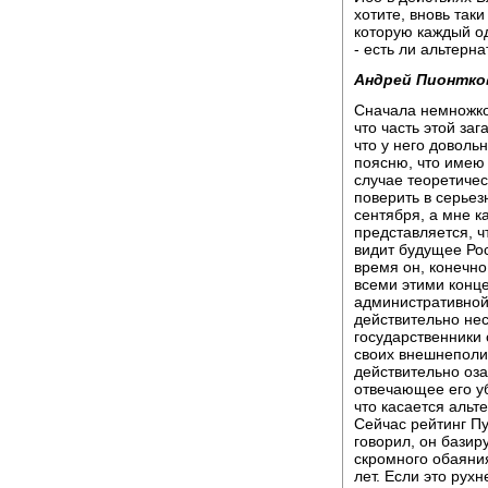
хотите, вновь таки
которую каждый од
- есть ли альтерн
Андрей Пионтко
Сначала немножко
что часть этой за
что у него доволь
поясню, что имею 
случае теоретичес
поверить в серьез
сентября, а мне к
представляется, ч
видит будущее Рос
время он, конечно
всеми этими конц
административной
действительно нес
государственники 
своих внешнеполи
действительно оза
отвечающее его уб
что касается альт
Сейчас рейтинг П
говорил, он базир
скромного обаяни
лет. Если это рухн