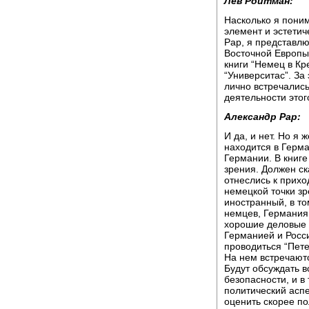
Лев Ройтман:
Насколько я пони
элемент и эстетич
Рар, я представлю
Восточной Европы
книги “Немец в Кр
“Университас”. За
лично встречались
деятельности этог
Александр Рар:
И да, и нет. Но я 
находится в Герм
Германии. В книге
зрения. Должен ск
отнеслись к прихо
немецкой точки зр
иностранный, в то
немцев, Германия 
хорошие деловые 
Германией и Росси
проводиться “Пете
На нем встречают
Будут обсуждать в
безопасности, и в
политический аспе
оценить скорее по