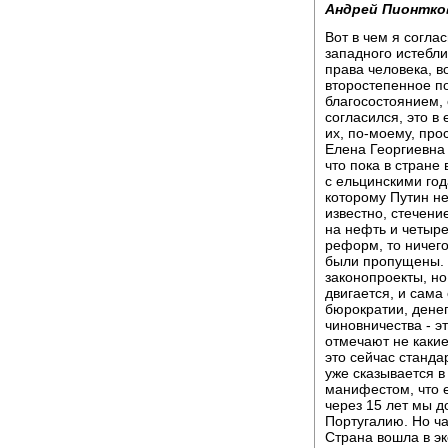
Андрей Пионтко
Вот в чем я соглас
западного истебли
права человека, в
второстепенное п
благосостоянием, 
согласился, это в
их, по-моему, прос
Елена Георгиевна 
что пока в стране
с ельцинскими год
которому Путин не
известно, стечени
на нефть и четыре
реформ, то ничего
были пропущены. 
законопроекты, но
двигается, и сама
бюрократии, денег
чиновничества - эт
отмечают не каки
это сейчас станда
уже сказывается в
манифестом, что е
через 15 лет мы д
Португалию. Но ча
Страна вошла в э