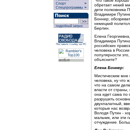
“что такое хорошо
Спорт
>
обретает некий м
Спецпрограммы
>
дети полковника П
Владимире Путине
Боннер; обозреват
немецкий политоло
подробный запрос
Берлин.
Елена Георгиевна,
Владимира Путина
Поставьте ссылку на РС
российских правоз
человека в Росси
популярности это,
объясните?
Елена Боннер:
Мистическим мне к
человека, ну что 
что на самом дел
власти от страны, 
она идет сама по с
разрушить основн
двухпалатный, вве
которые нас возв
Володя Путин - х
мальчик, или эти 
отчуждение. Больш