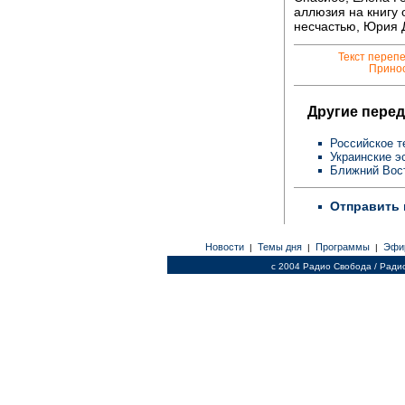
аллюзия на книгу 
несчастью, Юрия 
Текст переп
Принос
Другие перед
Российское т
Украинские э
Ближний Вост
Отправить 
Новости
Темы дня
Программы
Эфи
|
|
|
c 2004 Радио Свобода / Ради