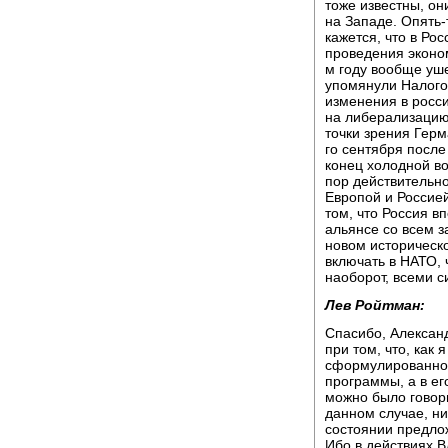
тоже известны, он
на Западе. Опять-т
кажется, что в Ро
проведения эконом
м году вообще уше
упомянули Налого
изменения в росси
на либерализацию 
точки зрения Герм
го сентября после
конец холодной во
пор действительн
Европой и Россией
том, что Россия в
альянсе со всем з
новом историческо
включать в НАТО, 
наоборот, всеми с
Лев Ройтман:
Спасибо, Алексан
при том, что, как 
сформулированной
программы, а в ег
можно было говори
данном случае, ник
состоянии предлож
Ибо в действиях 