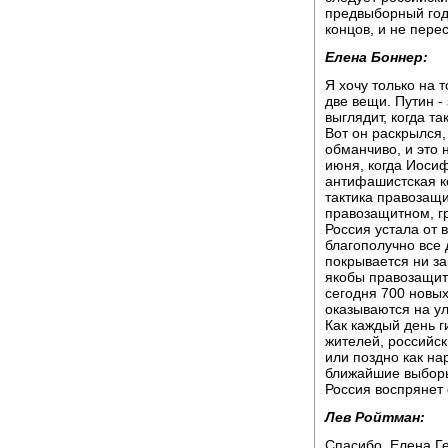
предвыборный год,
концов, и не пере
Елена Боннер:
Я хочу только на 
две вещи. Путин -
выглядит, когда та
Вот он раскрылся, 
обманчиво, и это 
июня, когда Иосиф
антифашистская ко
тактика правозащ
правозащитном, гр
Россия устала от в
благополучно все 
покрывается ни з
якобы правозащитн
сегодня 700 новых
оказываются на ул
Как каждый день г
жителей, российск
или поздно как нар
ближайшие выборы,
Россия воспрянет 
Лев Ройтман:
Спасибо, Елена Ге