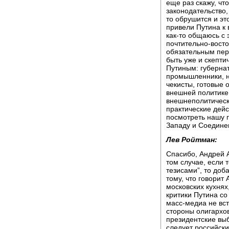
еще раз скажу, чт
законодательство,
то обрушится и это
привели Путина к 
как-то общаюсь с 
почтительно-вост
обязательным пер
быть уже и скепт
Путиным: губернат
промышленники, н
чекисты, готовые 
внешней политике,
внешнеполитическ
практические дейс
посмотреть нашу п
Западу и Соедин
Лев Ройтман:
Спасибо, Андрей А
том случае, если т
тезисами”, то доб
тому, что говорит
московских кухнях
критики Путина со
масс-медиа не вст
стороны олигархов
президентские выб
следует российск