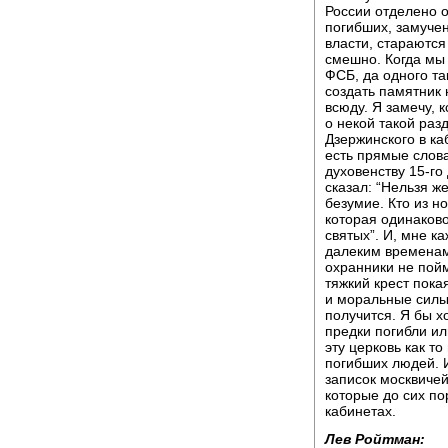
России отделено 
погибших, замучен
власти, стараются 
смешно. Когда мы 
ФСБ, да одного та
создать памятник 
всюду. Я замечу, 
о некой такой раз
Дзержинского в ка
есть прямые слов
духовенству 15-го
сказал: “Нельзя ж
безумие. Кто из н
которая одинаково
святых”. И, мне к
далеким временам
охранники не пойм
тяжкий крест пока
и моральные силы 
получится. Я бы х
предки погибли ил
эту церковь как то
погибших людей. 
записок москвичей
которые до сих по
кабинетах.
Лев Ройтман: