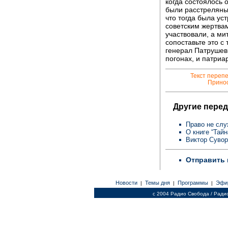
когда состоялось 
были расстреляны
что тогда была ус
советским жертвам
участвовали, а ми
сопоставьте это с
генерал Патрушев
погонах, и патриа
Текст переп
Принос
Другие перед
Право не слу
О книге “Тай
Виктор Сувор
Отправить 
Новости
Темы дня
Программы
Эфи
|
|
|
c 2004 Радио Свобода / Ради