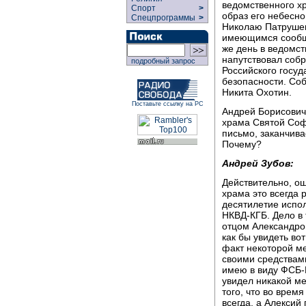
ведомственного х
Спорт
>
образ его небесно
Спецпрограммы
>
Николаю Патрушев
имеющимся сообще
же день в ведомс
напутствовал соб
подробный запрос
Российского госуд
безопасности. Соб
Никита Охотин.
Поставьте ссылку на РС
Андрей Борисович 
храма Святой Соф
письмо, заканчива
Почему?
Андрей Зубов:
Действительно, о
храма это всегда 
десятилетие испо
НКВД-КГБ. Дело в
отцом Александром
как бы увидеть во
факт некоторой ме
своими средствами
имею в виду ФСБ-
увидел никакой ме
того, что во врем
всегда, а Алексий