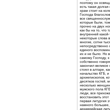
поэтому он освяща
есть такая долгая
храм стоит на коле
Господа благослов
все священнослужи
которые были, тож
прочно на двух но
как бы на то, что 
внутренней какой-
некоторые слова в
многие, сотни тыс
непосредственно с
единого воспомина
их и не было. Но 
самому Господу, к
собственно говоря
закончил великое 
стоял в алтаре, к
начальство КГБ, и
архиепископов, к
десятков гостей,
несколько женщин 
мужского пола КГБ
люди, все прихожан
восстановить этот
первая литургия э
намного большее, 
архиерейская литу