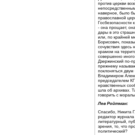
против церкви воз
непосредственны
наверное, было б
православной цер
Госбезопасности к
- она прощает, он
дары в это страшн
или, по крайней м
Борисович, показы
сочувствия здесь 
храмом на террит
совершенно иного
Дзержинский по-пр
прежнему называют
поклоняться двум 
Владимиром Алек
председателем КГБ
нравственных сооб
шла об архивах. Т
говорить с мораль
Лев Ройтман:
Спасибо, Никита Г
редактор журнала 
литературный, пуб
зрения, то, что пр
политический?