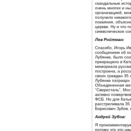
скандальные истор
очень многих и н
организацией, мож
получило никакого
покаяния, объясн
церкви. Ну и что 
символическое со
Лев Ройтман:
Спасибо, Игорь Ив
сообщением об ос
Лубянке, было соо
прекращено в Каты
мемориала русским
построена, а рос
своих граждан 35 
Лубянке патриарх
Объединенная мет
“Свересталь”, Мос
активно пожертво
ФСБ. Но для Каты
расстреливала 35 
Борисович Зубов, 
Андрей Зубов:
Я прокомментирую
потому что это н