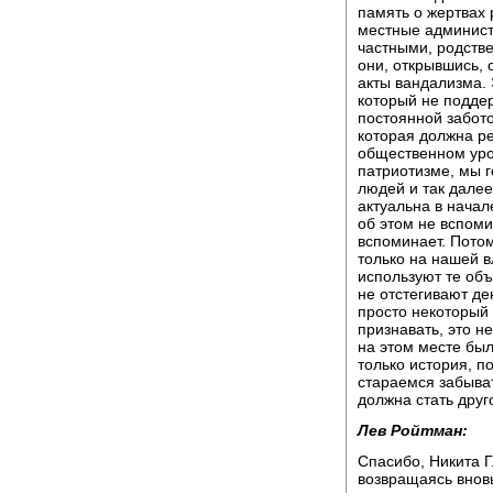
память о жертвах 
местные админист
частными, родстве
они, открывшись,
акты вандализма. 
который не подде
постоянной забото
которая должна р
общественном уро
патриотизме, мы г
людей и так далее
актуальна в начал
об этом не вспоми
вспоминает. Потом
только на нашей в
используют те об
не отстегивают де
просто некоторый
признавать, это н
на этом месте был
только история, п
стараемся забыва
должна стать друг
Лев Ройтман:
Спасибо, Никита Г
возвращаясь вновь