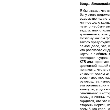
Игорь Виноградо
Я бы сказал, что 
бы у этого ведомст
ведомстве являет
личное дело каждо
чем-то необычным 
ведомствах открыв
домашние храмы д
Поэтому как бы фо
такого предосудит
самом деле, это, 
что рассказал Анд
картина в общем-т
повторяю, чудовищ
КГБ или, простите
церковной нашей 
понимать, что это
символическим акт
всем известно, на
руководства ныне
эта организация у
культуры, у русско
отношению к котор
моему в 2000-м го
гордятся, что это 
стороны церкви, ко
всем была хороша,