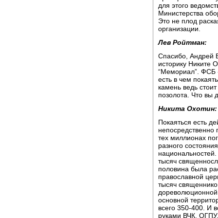
для этого ведомст
Министерства обор
Это не плод раска
организации.
Лев Ройтман:
Спасибо, Андрей Б
историку Никите О
“Мемориал”. ФСБ 
есть в чем покаять
камень ведь стоит
позолота. Что вы 
Никита Охотин:
Покаяться есть де
непосредственно п
тех миллионах по
разного состояния
национальностей. 
тысяч священнослу
половина была ра
православной церк
тысяч священников
дореволюционной 
основной террито
всего 350-400. И 
руками ВЧК, ОГПУ,