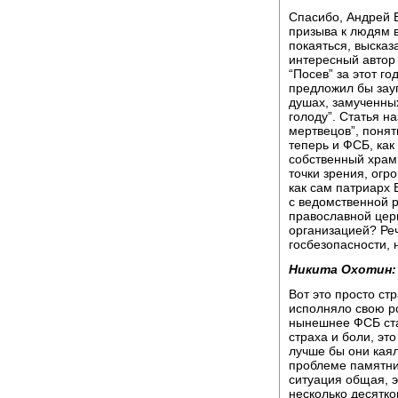
Спасибо, Андрей Б
призыва к людям в
покаяться, высказ
интересный автор
“Посев” за этот го
предложил бы зау
душах, замученны
голоду”. Статья 
мертвецов”, понят
теперь и ФСБ, ка
собственный храм 
точки зрения, огр
как сам патриарх 
с ведомственной р
православной цер
организацией? Реч
госбезопасности, 
Никита Охотин:
Вот это просто ст
исполняло свою ро
нынешнее ФСБ ста
страха и боли, эт
лучше бы они каял
проблеме памятник
ситуация общая, э
несколько десятко