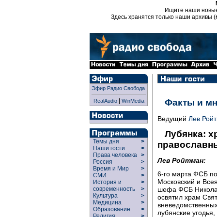
Ищите наши новы
Здесь хранятся только наши архивы (
Эфир Радио Свобода
|
Факты и м
RealAudio
WinMedia
Ведущий
Лев Рой
Лубянка: 
Темы дня
>
православн
Наши гости
>
Права человека
>
Лев Ройтман:
Россия
>
Время и Мир
>
6-го марта ФСБ п
СМИ
>
Московский и Всея
История и
>
современность
>
шефа ФСБ Николая
Культура
>
освятил храм Свя
Медицина
>
вневедомственных 
Образование
>
лубянские угодья,
Религия
>