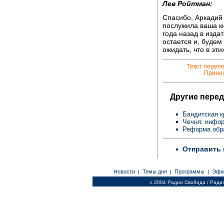
Лев Ройтман:
Спасибо, Аркадий
послужила ваша кн
года назад в изд
остается и, будем
ожидать, что в эти
Текст переп
Принос
Другие перед
Бандитская к
Чечня: инфо
Реформа обра
Отправить 
Новости
Темы дня
Программы
Эфи
|
|
|
c 2004 Радио Свобода / Ради