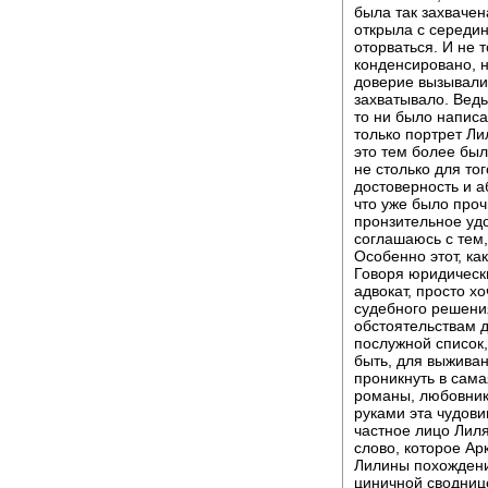
была так захвачен
открыла с середины
оторваться. И не 
конденсировано, н
доверие вызывали 
захватывало. Ведь
то ни было написа
только портрет Ли
это тем более был
не столько для тог
достоверность и а
что уже было проч
пронзительное удо
соглашаюсь с тем
Особенно этот, ка
Говоря юридическ
адвокат, просто х
судебного решения
обстоятельствам д
послужной список,
быть, для выжива
проникнуть в сама
романы, любовники
руками эта чудови
частное лицо Лиля
слово, которое Ар
Лилины похождени
циничной сводниц