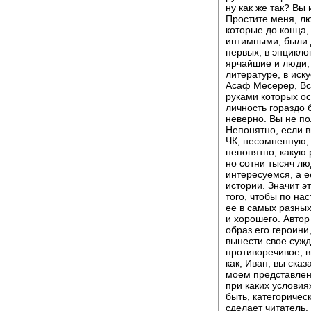
ну как же так? Вы
Простите меня, л
которые до конца,
интимными, были д
первых, в энцикло
ярчайшие и люди, 
литературе, в иск
Асаф Месерер, Все
руками которых ос
личность гораздо 
неверно. Вы не по
Непонятно, если в
ЧК, несомненную, 
непонятно, какую 
но сотни тысяч лю
интересуемся, а е
истории. Значит э
того, чтобы по на
ее в самых разных
и хорошего. Автор 
образ его героини
вынести свое суж
противоречивое, в
как, Иван, вы ска
моем представлен
при каких условия
быть, категоричес
сделает читатель.