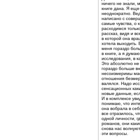
ничего не знали, 
книге дана. Я еще
неоднократно. Вед
написано с совер
самые чувства, о 
расходимся только
рассказ, видя и в
в которой она вра
хотела выходить. 
меня гораздо боль
в книге, а я дума
исследования, в к
Это абсолютно не
гораздо больше вн
несоизмеримы мас
отношения безмерн
валялся. Надо исс
сенсационных каки
новые данные, есл
И в комплексе уви
понимаю, что инте
она вобрала в себ
все отразилось, ч
одной личности, г
романов, они каки
снова нас волнуют.
эти вопросы.