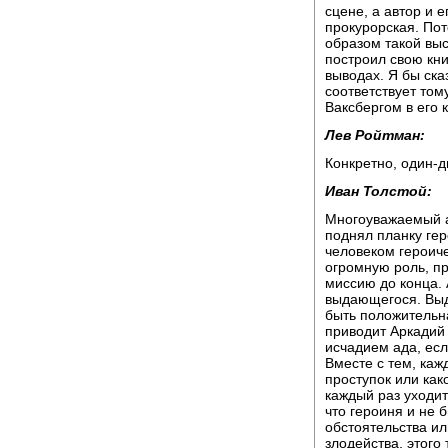
сцене, а автор и 
прокурорская. Пот
образом такой вы
построил свою кни
выводах. Я бы ска
соответствует то
Ваксбергом в его к
Лев Ройтман:
Конкретно, один-д
Иван Толстой:
Многоуважаемый а
поднял планку гер
человеком героич
огромную роль, пр
миссию до конца. 
выдающегося. Вы
быть положительна
приводит Аркадий 
исчадием ада, есл
Вместе с тем, каж
проступок или как
каждый раз уходит
что героиня и не 
обстоятельства ил
злодейства, этого 