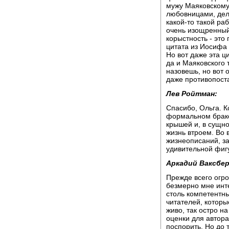
мужу Маяковскому.
любовницами, дела
какой-то такой р
очень изощренный.
корыстность - это 
цитата из Иосифа 
Но вот даже эта ц
да и Маяковского 
назовешь, но вот о
даже противопост
Лев Ройтман:
Спасибо, Ольга. К
формальном браке
крышей и, в сущно
жизнь втроем. Во в
жизнеописаний, з
удивительной фиг
Аркадий Ваксбер
Прежде всего огро
безмерно мне инт
столь компетентны
читателей, которы
живо, так остро н
оценки для автора
поспорить. Но до 