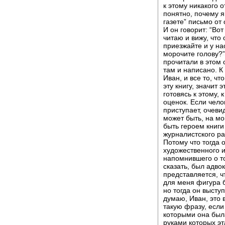
к этому никакого 
понятно, почему я
газете” письмо от
И он говорит: “Во
читаю и вижу, что
приезжайте и у на
морочите голову?”
прочитали в этом о
там и написано. К
Иван, и все то, ч
эту книгу, значит 
готовясь к этому, 
оценок. Если чело
приступает, очевид
может быть, на мо
быть героем книги
журналистского ра
Потому что тогда 
художественного 
напомнившего о то
сказать, был адво
представляется, ч
для меня фигура б
но тогда он высту
думаю, Иван, это 
такую фразу, если
которыми она была
руками которых эт