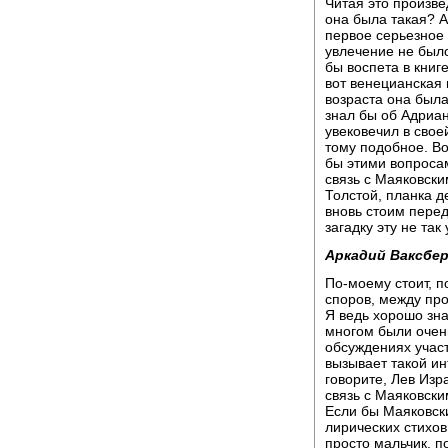
Читая это произве
она была такая? А
первое серьезное 
увлечение не был
бы воспета в книг
вот венецианская
возраста она была
знал бы об Адриан
увековечил в своей
тому подобное. Во
бы этими вопросам
связь с Маяковски
Толстой, планка д
вновь стоим перед 
загадку эту не та
Аркадий Ваксбер
По-моему стоит, п
споров, между про
Я ведь хорошо зна
многом были очень
обсуждениях участ
вызывает такой инт
говорите, Лев Изр
связь с Маяковски
Если бы Маяковск
лирических стихов
просто мальчик, п