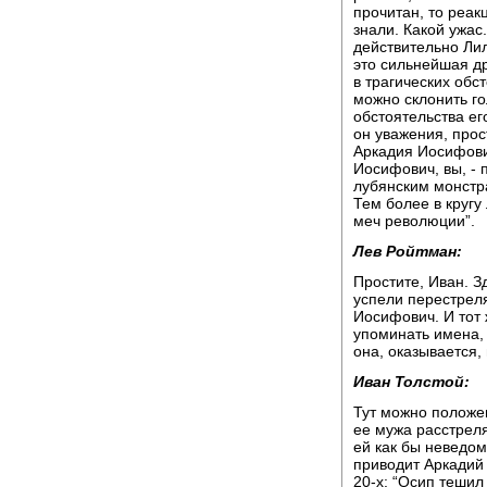
прочитан, то реак
знали. Какой ужас
действительно Ли
это сильнейшая др
в трагических обс
можно склонить го
обстоятельства ег
он уважения, прос
Аркадия Иосифович
Иосифович, вы, - 
лубянским монстра
Тем более в круг
меч революции”.
Лев Ройтман:
Простите, Иван. З
успели перестреля
Иосифович. И тот 
упоминать имена,
она, оказывается, 
Иван Толстой:
Тут можно положен
ее мужа расстреля
ей как бы неведом
приводит Аркадий 
20-х: “Осип тешил