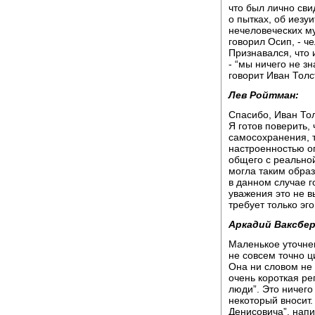
что был лично сви
о пытках, об иезу
нечеловеческих му
говорил Осип, - ч
Признавался, что 
- “мы ничего не з
говорит Иван Толс
Лев Ройтман:
Спасибо, Иван Тол
Я готов поверить,
самосохранения, т
настроенностью ог
общего с реальной
могла таким образ
в данном случае го
уважения это не в
требует только эго
Аркадий Ваксбер
Маленькое уточнен
не совсем точно ц
Она ни словом не 
очень короткая ре
люди”. Это ничего
некоторый вносит.
Денисовича”, нап