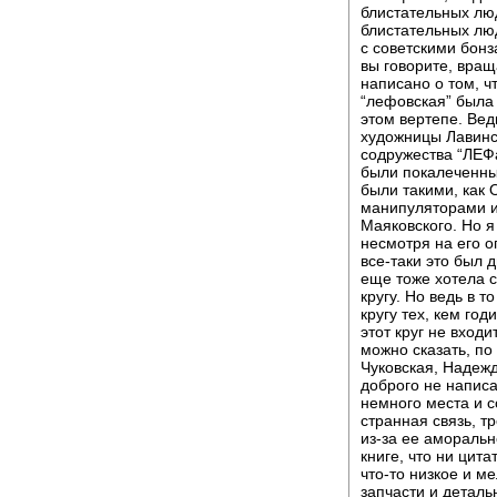
блистательных люд
блистательных лю
с советскими бонз
вы говорите, вращ
написано о том, ч
“лефовская” была 
этом вертепе. Вед
художницы Лавинск
содружества “ЛЕФа
были покалеченные
были такими, как 
манипуляторами и 
Маяковского. Но я
несмотря на его о
все-таки это был 
еще тоже хотела с
кругу. Но ведь в т
кругу тех, кем го
этот круг не вход
можно сказать, по
Чуковская, Надеж
доброго не написа
немного места и с
странная связь, тр
из-за ее аморальн
книге, что ни цита
что-то низкое и м
запчасти и деталь