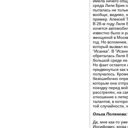
имела ничего обще
среда Лили Брик о
пыталась не тольк
вообще, видимо, н
пример. Алексей Т
В 28-м году Лиля 
хочется автомобиль
известно было и р
женщиной в Москве
год. Но вспомним,
который вызвал к
“Исанка”. В “Исан
обреталась Лиля Б
большой среде не
Но факт остается 
придвинуться как 
получалось. Кроме 
безошибочно опре
которым она отпра
поездку перед вой
расстрелян, на са
отношение к литер
талантов, в котор
той случайности, 
Ольга Поленова:
Да, мне как-то уж
Иосифович, когда 