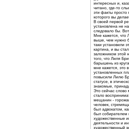
интересных и, каза
читано, где-то сл
эти факты просто 
которого вы дела
В своей первой ре
установлена не на
следовало бы. Вот
Мне кажется, что 
выше, чем нужно б
таки установили э
картина, и вы ста
заложником этой 
того, что Лиля Бр
барышень из круга
мне кажется, это 
установленных пла
повысили Лилю Бри
статусе, в этичес
знакомые, принад
Это сейчас слово 
стало воспринимат
мещанин - горожан
человек, стремящи
был адвокатом, как
был собирателем к
художественные ин
деятельности и ин
художественный зн