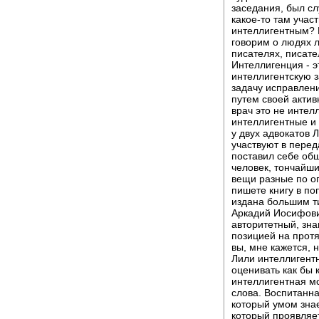
заседания, был с
какое-то там участ
интеллигентным? В
говорим о людях л
писателях, писате
Интеллигенция - э
интеллигентскую з
задачу исправлен
путем своей актив
врач это не интел
интеллигентные и
у двух адвокатов 
участвуют в перед
поставил себе об
человек, тончайши
вещи разные по о
пишете книгу в по
издана большим т
Аркадий Иосифович
авторитетный, зн
позицией на протя
вы, мне кажется, 
Лили интеллигентн
оценивать как бы 
интеллигентная м
слова. Воспитанна
который умом знае
который проявляе