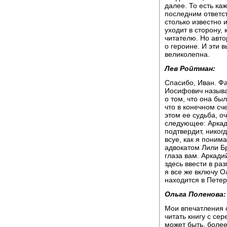
далее. То есть ка
последним ответс
столько известно 
уходит в сторону, 
читателю. Но авто
о героине. И эти в
великолепна.
Лев Ройтман:
Спасибо, Иван. Фа
Иосифович называ
о том, что она был
что в конечном сч
этом ее судьба, о
следующее: Аркад
подтвердит, никог
всуе, как я поним
адвокатом Лили Бр
глаза вам. Аркад
здесь ввести в ра
я все же включу О
находится в Петер
Ольга Поленова:
Мои впечатления о
читать книгу с сер
может быть, боле