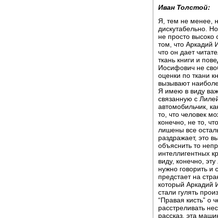
Иван Толстой:
Я, тем не менее, 
дискутабельно. Но
не просто высоко 
том, что Аркадий 
что он дает читат
ткань книги и пов
Иосифович не сво
оценки по ткани кн
вызывают наиболе
Я имею в виду ва
связанную с Лилей
автомобильчик, ка
то, что человек мо
конечно, не то, чт
лишены все осталь
раздражает, это в
объяснить то непр
интеллигентных кр
виду, конечно, эт
нужно говорить и 
предстает на стра
который Аркадий И
стали гулять прои
“Правая кисть” о ч
расстреливать нес
рассказ, эта маши