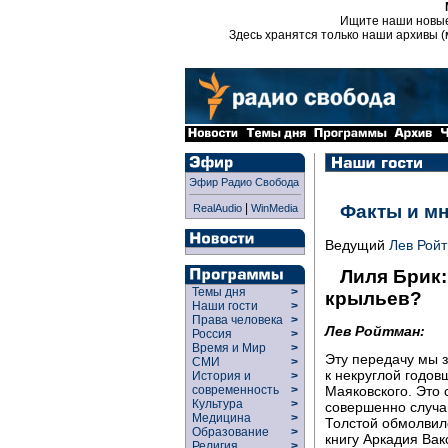
Ищите наши новы
Здесь хранятся только наши архивы (
Эфир Радио Свобода
|
Факты и м
RealAudio
WinMedia
Ведущий
Лев Рой
Лиля Брик:
Темы дня
>
крыльев?
Наши гости
>
Права человека
>
Лев Ройтман:
Россия
>
Время и Мир
>
Эту передачу мы з
СМИ
>
к некруглой годов
История и
>
современность
>
Маяковского. Это
Культура
>
совершенно случай
Медицина
>
Толстой обмолвилс
Образование
>
книгу Аркадия Вакс
Религия
>