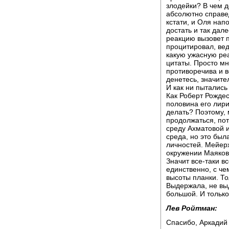
злодейки? В чем д
абсолютно справе
кстати, и Оля нап
достать и так дал
реакцию вызовет п
процитировал, вед
какую ужасную реа
цитаты. Просто мн
противоречива и в
денетесь, значите
И как ни пытались
Как Роберт Рождес
половина его лири
делать? Поэтому, 
продолжаться, пот
среду Ахматовой 
среда, но это был
личностей. Мейерх
окружении Маяковс
Значит все-таки вс
единственно, с че
высоты планки. То
Выдержала, не выд
большой. И только
Лев Ройтман:
Спасибо, Аркадий