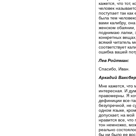
кажется, что тот, 
человек называетс
поступает так как 
была тем человеко
вами калибру, она
женском обаянии, 
поднимаю лапки, э
конкретных вещах,
всякий читатель м
соответствует кал
ошибка вашей пот
Лев Ройтман:
Спасибо, Иван.
Аркадий Ваксбер
Мне кажется, что
интересная. И дум
правомерны. Я хоч
дефиниции все-так
безупречной, не с
одном языке, кром
допускает, на мой
нравится все, что 
тон немножко, мож
реально состоялос
бы ни было ее вос