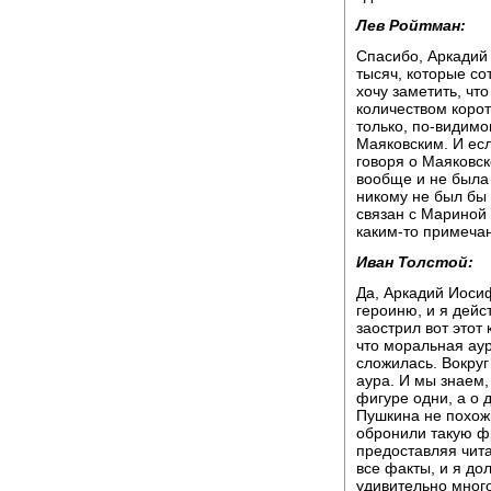
Лев Ройтман:
Спасибо, Аркадий 
тысяч, которые со
хочу заметить, чт
количеством корот
только, по-видим
Маяковским. И есл
говоря о Маяковск
вообще и не была 
никому не был бы
связан с Мариной 
каким-то примечан
Иван Толстой:
Да, Аркадий Иосиф
героиню, и я дейс
заострил вот этот
что моральная аур
сложилась. Вокруг
аура. И мы знаем,
фигуре одни, а о 
Пушкина не похожи
обронили такую фр
предоставляя чит
все факты, и я дол
удивительно много