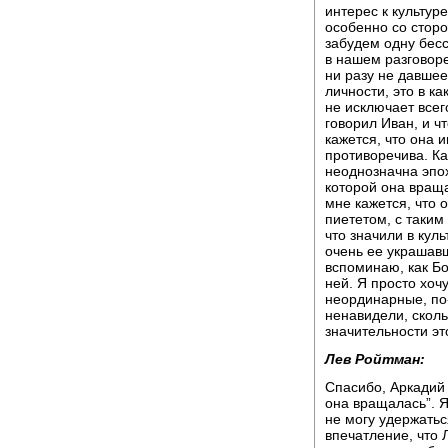
интерес к культуре
особенно со сторо
забудем одну бесс
в нашем разговоре
ни разу не давшее
личности, это в к
не исключает всег
говорил Иван, и ч
кажется, что она и
противоречива. Ка
неоднозначна эпох
которой она враща
мне кажется, что 
пиететом, с таким
что значили в кул
очень ее украшавш
вспоминаю, как Бо
ней. Я просто хоч
неординарные, по-
ненавидели, сколь
значительности эт
Лев Ройтман:
Спасибо, Аркадий
она вращалась”. Я
не могу удержатьс
впечатление, что 