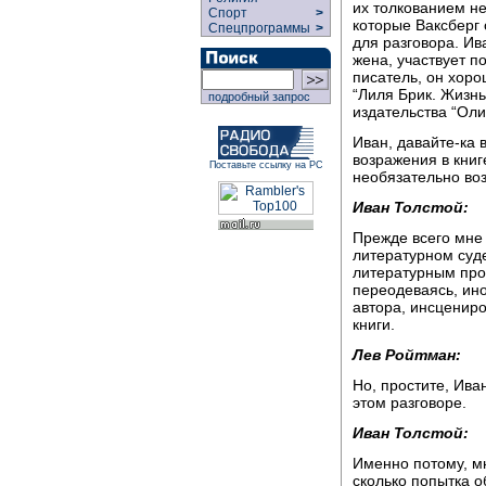
их толкованием не
Спорт
>
которые Ваксберг 
Спецпрограммы
>
для разговора. Ив
жена, участвует по
писатель, он хоро
“Лиля Брик. Жизнь
подробный запрос
издательства “Оли
Иван, давайте-ка 
возражения в книг
Поставьте ссылку на РС
необязательно во
Иван Толстой:
Прежде всего мне 
литературном суде
литературным про
переодеваясь, ино
автора, инсценир
книги.
Лев Ройтман:
Но, простите, Ива
этом разговоре.
Иван Толстой:
Именно потому, мн
сколько попытка о