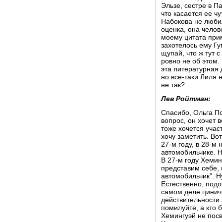
Эльзе, сестре в Па
что касается ее ч
Набокова не любил
оценка, она челов
моему цитата прим
захотелось ему Гу
щупай, что ж тут с
ровно не об этом.
эта литературная 
но все-таки Лиля 
не так?
Лев Ройтман:
Спасибо, Ольга П
вопрос, он хочет в
тоже хочется учас
хочу заметить. Вот
27-м году, в 28-м 
автомобильчике. 
В 27-м году Хемин
представим себе, 
автомобильчик”. Н
Естественно, подо
самом деле циничн
действительности.
помилуйте, а кто 
Хемингуэй не посв