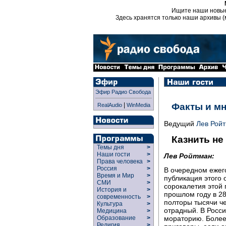
Ищите наши новы
Здесь хранятся только наши архивы (
Эфир Радио Свобода
|
Факты и м
RealAudio
WinMedia
Ведущий
Лев Рой
Казнить не
Темы дня
>
Наши гости
>
Лев Ройтман:
Права человека
>
Россия
>
В очередном ежег
Время и Мир
>
публикация этого 
СМИ
>
сорокалетия этой 
История и
>
прошлом году в 2
современность
>
полторы тысячи че
Культура
>
отрадный. В Росси
Медицина
>
Образование
>
мораторию. Более
Религия
>