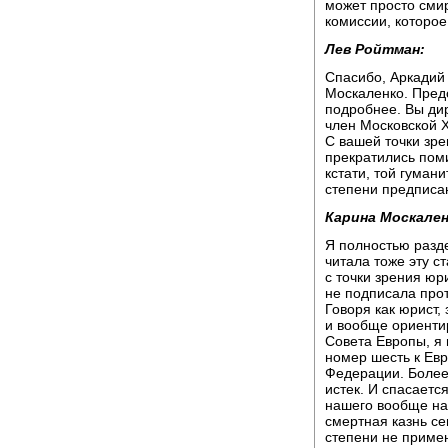
может просто сми
комиссии, которое
Лев Ройтман:
Спасибо, Аркадий
Москаленко. Предс
подробнее. Вы ди
член Московской Х
С вашей точки зре
прекратились поми
кстати, той гуман
степени предписа
Карина Москален
Я полностью разде
читала тоже эту ст
с точки зрения юри
не подписала про
Говоря как юрист
и вообще ориенти
Совета Европы, я 
номер шесть к Евр
Федерации. Более 
истек. И спасаетс
нашего вообще на
смертная казнь се
степени не примен