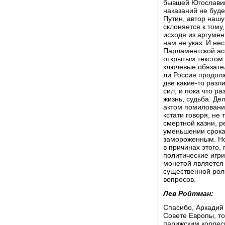
бывшей Югославии
наказаний не буде
Путин, автор нашу
склоняется к тому
исходя из аргумен
нам не указ. И не
Парламентской ас
открытым текстом 
ключевые обязател
ли Россия продол
две какие-то разл
сил, и пока что р
жизнь, судьба. Де
актом помилования
кстати говоря, не
смертной казни, 
уменьшении срока 
замороженным. Но 
в причинах этого,
политические игри
монетой является 
существенной рол
вопросов.
Лев Ройтман:
Спасибо, Аркадий 
Совете Европы, то
парижским коррес