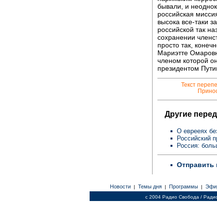
бывали, и неоднок
российская миссия
высока все-таки з
российской так на
сохранении членст
просто так, конеч
Мариэтте Омаровн
членом которой он
президентом Пути
Текст переп
Принос
Другие перед
О еврееях бе
Российский п
Россия: бол
Отправить 
Новости
Темы дня
Программы
Эфи
|
|
|
c 2004 Радио Свобода / Ради