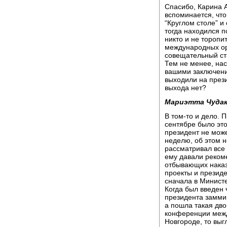
Спасибо, Карина А
вспоминается, что
“Круглом столе” и
тогда находился п
никто и не тороп
международных ор
совещательный ст
Тем не менее, нас
вашими заключени
выходили на прези
выхода нет?
Мариэтта Чудак
В том-то и дело. 
сентябре было эт
президент не може
неделю, об этом н
рассматривал все
ему давали рекоме
отбывающих наказ
проекты и презид
сначала в Министе
Когда был введен 
президента заммин
а пошла такая дво
конференции межд
Новгороде, то выг