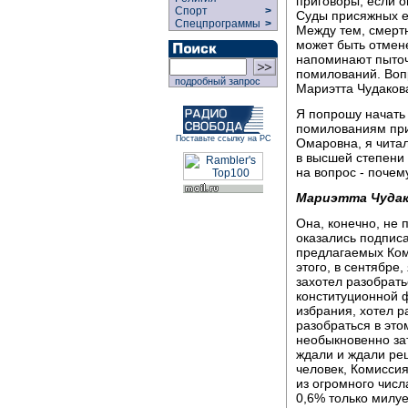
приговоры, если 
Спорт
>
Суды присяжных ес
Спецпрограммы
>
Между тем, смертн
может быть отмен
напоминают пыточ
помилований. Вопр
подробный запрос
Мариэтта Чудакова
Я попрошу начать 
помилованиям при
Поставьте ссылку на РС
Омаровна, я читал
в высшей степени 
на вопрос - поче
Мариэтта Чудак
Она, конечно, не 
оказались подписа
предлагаемых Ком
этого, в сентябре
захотел разобрать
конституционной ф
избрания, хотел 
разобраться в эт
необыкновенно зат
ждали и ждали реш
человек, Комисси
из огромного числ
0,6% только милуе