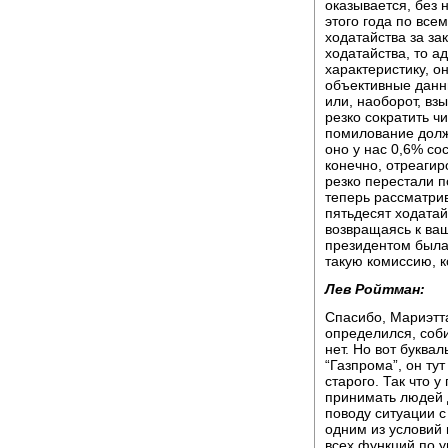
оказывается, без 
этого года по все
ходатайства за за
ходатайства, то а
характеристику, о
объективные данны
или, наоборот, взы
резко сократить ч
помилование должн
оно у нас 0,6% сос
конечно, отреагир
резко перестали 
теперь рассматрив
пятьдесят ходатайс
возвращаясь к ваш
президентом была,
такую комиссию, к
Лев Ройтман:
Спасибо, Мариэтта
определился, соби
нет. Но вот буква
“Газпрома”, он ту
старого. Так что 
принимать людей д
поводу ситуации с
одним из условий
всех функций по 