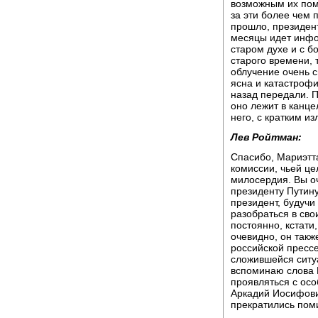
возможным их поми
за эти более чем 
прошло, президент
месяцы идет инфо
старом духе и с 
старого времени, 
облучение очень с
ясна и катастроф
назад передали. П
оно лежит в канце
него, с кратким и
Лев Ройтман:
Спасибо, Мариэтта
комиссии, чьей це
милосердия. Вы оч
президенту Путину.
президент, будучи
разобраться в сво
постоянно, кстати
очевидно, он такж
российской прессе
сложившейся ситуа
вспоминаю слова 
проявляться с осо
Аркадий Иосифович
прекратились пом