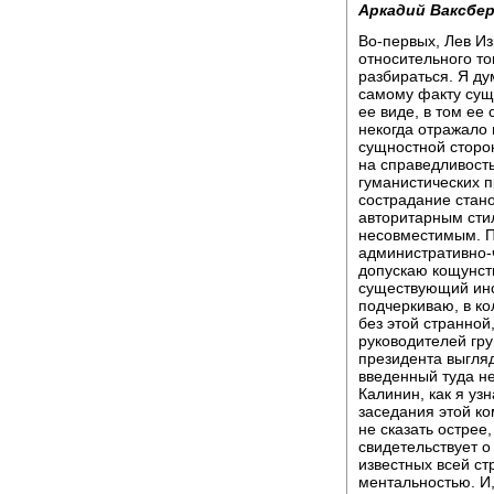
Аркадий Ваксбер
Во-первых, Лев Из
относительного то
разбираться. Я ду
самому факту сущ
ее виде, в том ее
некогда отражало
сущностной сторон
на справедливость
гуманистических п
сострадание стан
авторитарным стил
несовместимым. П
административно-
допускаю кощунст
существующий инс
подчеркиваю, в ко
без этой странно
руководителей гру
президента выгляд
введенный туда н
Калинин, как я уз
заседания этой ко
не сказать острее
свидетельствует о
известных всей ст
ментальностью. И