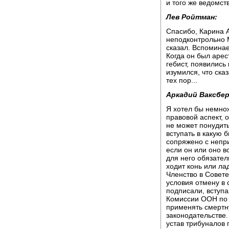
и того же ведомст
Лев Ройтман:
Спасибо, Карина А
неподконтрольно М
сказал. Вспомина
Когда он был арес
гебист, появились
изумился, что сказ
тех пор...
Аркадий Ваксбер
Я хотел бы немнож
правовой аспект, 
не может понудить
вступать в какую 
сопряжено с непр
если он или оно в
для него обязател
ходит конь или ла
Членство в Совете
условия отмену в 
подписали, вступ
Комиссии ООН по 
применять смертну
законодательстве.
устав трибуналов