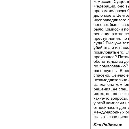
комиссия. Существ
Федерации, оно вы
правам человека О
дело моего Центра
несправедливого с
человек был в сво
было Комиссии по
решение в отноше
преступления, по 
суда? Был уже вст
убийства и изнас
помиловать его. Э
произошло? Потом
обстоятельства де
по помилованию? К
равнодушны. В рез
спасено. Сейчас е
незамедлительно 
выплачена компен
решения, не спеш
истек, но, во вся
какие-то вопросы
у этой комиссии н
относилась к деят
международных об
сказать свое очень
Лев Ройтман: