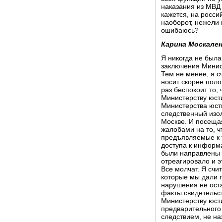
наказания из МВД 
кажется, на росси
наоборот, нежели
ошибаюсь?
Карина Москален
Я никогда не был
заключения Минис
Тем не менее, я с
носит скорее поло
раз беспокоит то,
Министерству юст
Министерства юст
следственный изо
Москве. И посеща
жалобами на то, 
предъявляемые к 
доступа к информа
были направлены 
отреагировало и 
Все молчат. Я счи
которые мы дали п
нарушения не оста
факты свидетельс
Министерству юсти
предварительного 
следствием, не на