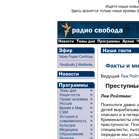
Ищите наши новы
Здесь хранятся только наши архивы (
Эфир Радио Свобода
|
Факты и м
RealAudio
WinMedia
Ведущий
Лев Рой
Преступны
Темы дня
>
Наши гости
>
Лев Ройтман:
Права человека
>
Россия
>
Психологи давно 
Время и Мир
>
детей вырабатыва
СМИ
>
описано и в литер
История и
>
Криминалисты отм
современность
>
преступности. Псих
Культура
>
специалисты, пыта
Медицина
>
Образование
>
передачи мы услы
Религия
>