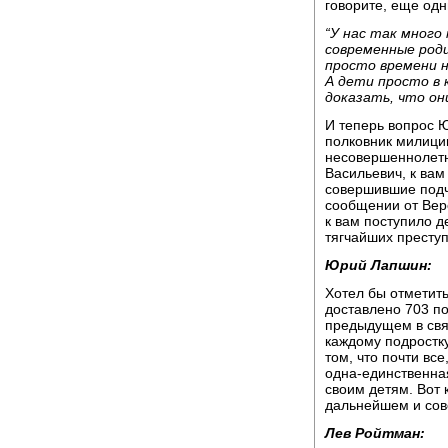
говорите, еще од
“У нас так много
современные род
просто времени н
А дети просто в 
доказать, что он
И теперь вопрос 
полковник милици
несовершеннолетн
Васильевич, к вам
совершившие подча
сообщении от Вер
к вам поступило д
тягчайших престу
Юрий Лапшин:
Хотел бы отметить
доставлено 703 по
предыдущем в свя
каждому подростк
том, что почти все
одна-единственная
своим детям. Вот к
дальнейшем и сов
Лев Ройтман: