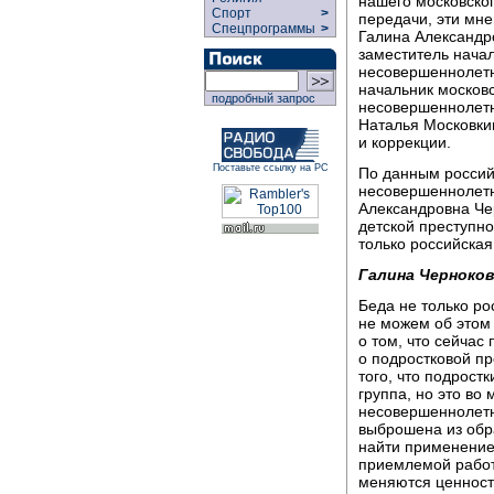
нашего московског
Спорт
>
передачи, эти мне
Спецпрограммы
>
Галина Александр
заместитель нача
несовершеннолетн
начальник москов
подробный запрос
несовершеннолетн
Наталья Московки
и коррекции.
Поставьте ссылку на РС
По данным россий
несовершеннолетн
Александровна Чер
детской преступно
только российская
Галина Черноков
Беда не только ро
не можем об этом 
о том, что сейчас
о подростковой п
того, что подрост
группа, но это во
несовершеннолетн
выброшена из обр
найти применение
приемлемой работ
меняются ценност