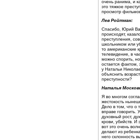
очень ранима, и к
это тяжкое прест
просмотр фильмов
Лев Ройтман:
Спасибо, Юрий Вас
происходят, казал
преступления, со
школьником или уб
то американские к
телевидение, в ча
можно спорить, но
остается фактом, 
у Натальи Никола
объяснить возраст
преступности?
Наталья Москов
Я во многом согла
жестокость нынеш
Дело в том, что о
вправе говорить. 
духовный рост, ду
крови, убийств. И
вот это очень вол
делают из ребенк
него склонность в