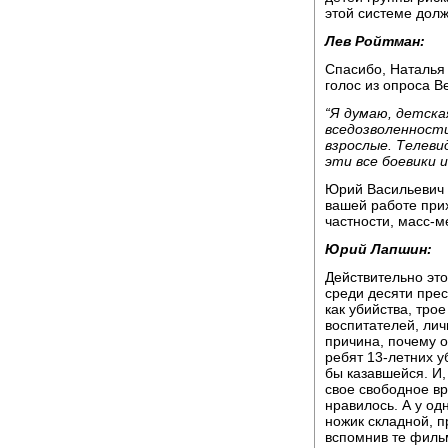
этой системе долж
Лев Ройтман:
Спасибо, Наталья
голос из опроса В
“Я думаю, детска
вседозволенност
взрослые. Телеви
эти все боевики и
Юрий Васильевич 
вашей работе прих
частности, масс-м
Юрий Лапшин:
Действительно это
среди десяти прес
как убийства, тро
воспитателей, лич
причина, почему о
ребят 13-летних у
бы казавшейся. И,
свое свободное в
нравилось. А у од
ножик складной, п
вспомнив те филь