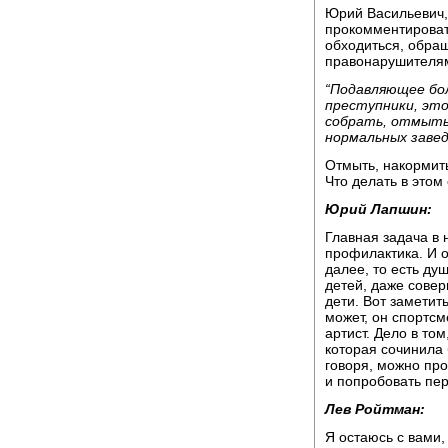
Юрий Васильевич, 
прокомментировать
обходиться, обра
правонарушителя
“Подавляющее бо
преступники, это
собрать, отмыть,
нормальных завед
Отмыть, накормить
Что делать в этом
Юрий Лапшин:
Главная задача в
профилактика. И об
далее, то есть душ
детей, даже сове
дети. Вот заметить
может, он спортс
артист. Дело в то
которая сочинила 
говоря, можно про
и попробовать пер
Лев Ройтман:
Я остаюсь с вами,