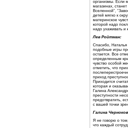
организмы. Если м
магазинах, станет
Вселенной”, “Заво
детей мягко к ок
материнское чувст
которой надо покл
надо ухаживать и 
Лев Ройтман:
Спасибо, Наталья 
подобные игры пр
остается. Все отм
определенным кри
чувство особой жес
отметить, что при
послеперестроечн
приход преступно
Приходится считат
которая и оказыва
Галина Александр
преступности несо
предотвратить, ес
с вашей точки зре
Галина Черноков
Я не говорю о том
что каждый сотру