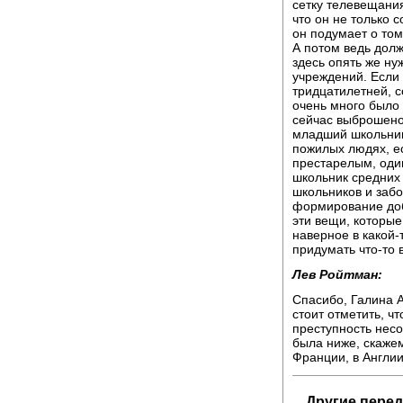
сетку телевещания
что он не только 
он подумает о том
А потом ведь долж
здесь опять же ну
учреждений. Если
тридцатилетней, с
очень много было 
сейчас выброшено 
младший школьник 
пожилых людях, е
престарелым, оди
школьник средних
школьников и забо
формирование добр
эти вещи, которые
наверное в какой-
придумать что-то 
Лев Ройтман:
Спасибо, Галина А
стоит отметить, чт
преступность нес
была ниже, скажем
Франции, в Англии
Другие перед