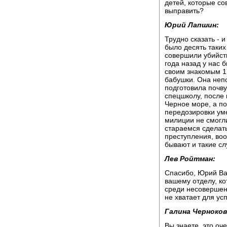
детей, которые с
выправить?
Юрий Лапшин:
Трудно сказать - и
было десять таких
совершили убийств
года назад у нас 
своим знакомым 1
бабушки. Она неп
подготовила почву
спецшколу, после
Черное море, а по
передозировки уме
милиции не смогли
стараемся сделать
преступления, воо
бывают и такие слу
Лев Ройтман:
Спасибо, Юрий Ва
вашему отделу, к
среди несовершен
не хватает для у
Галина Черноков
Вы знаете, это оч