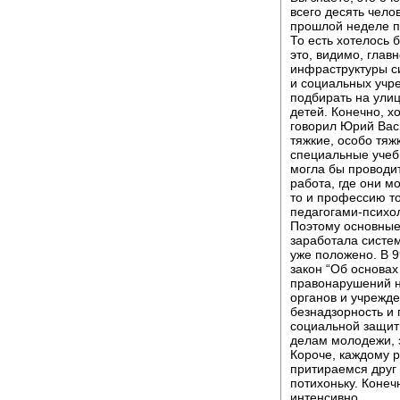
всего десять челов
прошлой неделе п
То есть хотелось 
это, видимо, глав
инфраструктуры с
и социальных учр
подбирать на улиц
детей. Конечно, х
говорил Юрий Васи
тяжкие, особо тяж
специальные учеб
могла бы проводи
работа, где они м
то и профессию то
педагогами-психол
Поэтому основные
заработала систем
уже положено. В 
закон “Об основа
правонарушений н
органов и учрежд
безнадзорность и 
социальной защит
делам молодежи, з
Короче, каждому р
притираемся друг 
потихоньку. Конеч
интенсивно.