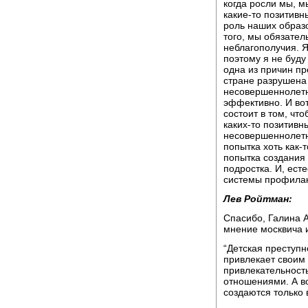
когда росли мы, м
какие-то позитивн
роль наших образ
того, мы обязател
неблагополучия. Я
поэтому я не буду
одна из причин пре
стране разрушена
несовершеннолетн
эффективно. И вот
состоит в том, чт
каких-то позитивн
несовершеннолетни
попытка хоть как-
попытка создания
подростка. И, ест
системы профилак
Лев Ройтман:
Спасибо, Галина 
мнение москвича 
“Детская преступн
привлекает своим
привлекательност
отношениями. А в
создаются только 