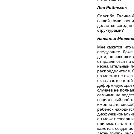
Лев Ройтман:
Спасибо, Галина 
вашей точки зрени
делается сегодня
структурами?
Наталья Москов
Мне кажется, что
следующее. Даже 
дети, не соверши
отправляются на м
незначительный п
распределителя. О
на местах не оказ
оказывается в той
деформирующая ср
случаев не полная
семьями не ведетс
социальный работн
именно это способ
ребенок находитс
дисфункциональная
он может совершит
принимать алкогол
кажется, создани
детей группы риск