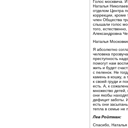
Голос москвича. И
Наталья Николаев
отделом Центра п
коррекции, кроме 
член Общества тр
слышали голос мос
того, естественно
Александровна Че
Наталья Московки
Я абсолютно согла
человека прозвуча
преступность над
помогут нам воспи
жить и будет счас
с пеленок. Не тог
камень в кошку, а 
к своей груди и п
есть. А, к сожал
множество детей,
они якобы находя
дефицит заботы. 
есть они засыпан
тепла в семье не 
Лев Ройтман:
Спасибо, Наталья 