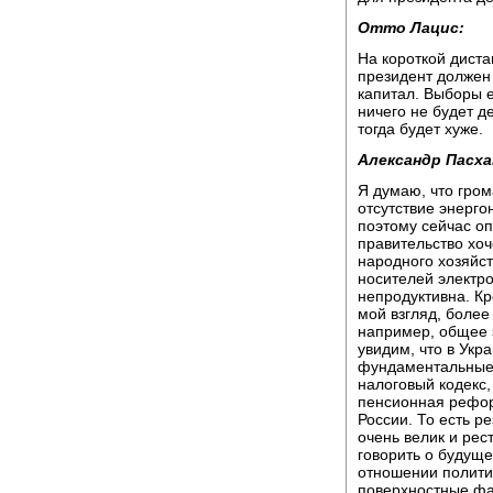
Отто Лацис:
На короткой диста
президент должен
капитал. Выборы е
ничего не будет д
тогда будет хуже.
Александр Пасха
Я думаю, что гро
отсутствие энерго
поэтому сейчас оп
правительство хоч
народного хозяйс
носителей электро
непродуктивна. Кр
мой взгляд, более
например, общее з
увидим, что в Укр
фундаментальные к
налоговый кодекс,
пенсионная реформ
России. То есть р
очень велик и рес
говорить о будуще
отношении политич
поверхностные фа