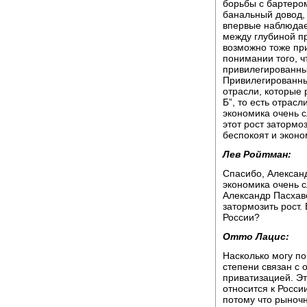
борьбы с бартером
банальный довод,
впервые наблюдае
между глубиной пр
возможно тоже пр
понимании того, ч
привилегированны
Привилегированные
отрасли, которые 
Б”, то есть отрас
экономика очень 
этот рост затормо
беспокоят и эконо
Лев Ройтман:
Спасибо, Алексан
экономика очень с
Александр Пасхаве
затормозить рост. 
России?
Отто Лацис:
Насколько могу по
степени связан с
приватизацией. Э
относится к России
потому что рыноч