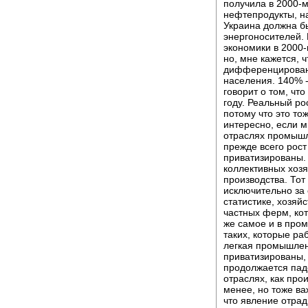
получила в 2000-
нефтепродукты, на
Украина должна б
энергоносителей. 
экономики в 2000-м
но, мне кажется, 
дифференцированн
населения. 140% -
говорит о том, чт
году. Реальный ро
потому что это то
интересно, если м
отраслях промышле
прежде всего рост
приватизированы. 
коллективных хоз
производства. Тот
исключительно за 
статистике, хозяй
частных ферм, кот
же самое и в про
таких, которые ра
легкая промышлен
приватизированы,
продолжается пад
отраслях, как про
менее, но тоже ва
что явление отрад