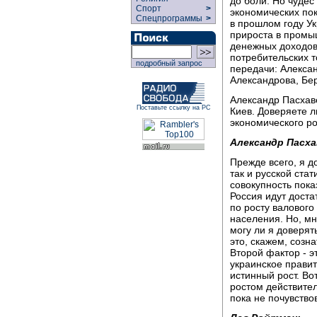
до боли. Но чудес
Спорт
>
экономических пок
Спецпрограммы
>
в прошлом году У
прироста в промыш
денежных доходов
потребительских т
подробный запрос
передачи: Алексан
Александрова, Бе
Александр Пасхаве
Поставьте ссылку на РС
Киев. Доверяете л
экономического р
Александр Пасха
Прежде всего, я д
так и русской ста
совокупность пока
Россия идут доста
по росту валового
населения. Но, мн
могу ли я доверят
это, скажем, созн
Второй фактор - э
украинское правит
истинный рост. В
ростом действител
пока не почувство