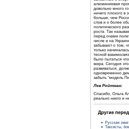
алюминиевая пром
довольно много го
ничего плохого в э
больше, чем Росси
слов и о более о
политического ра
роста. Так называ
перед очами полити
числе и на Украин
забывают о том, ч
только начиналась
тесной взаимосвя
было пытаться что
мира. Сегодня это
развиваться, долж
одновременно дем
забыть “модель Пи
Лев Ройтман:
Спасибо, Ольга Ал
реально никто и не
Другие перед
Русская эмиг
Таксисты, бо