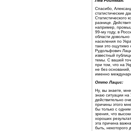
Лев Ройтман:
Спасибо, Александ
статистические да
Статистического к
разнице. Действит
например, промыш
99-му году, в Росс
области довольно
населения по Укра
таки это ощутимо 
Рудольфович Лацис
известный публиц
темы. С вашей точ
при том, что на У
не без оснований
именно междунаро
Отто Лацис:
Ну, вы знаете, мн
знаю ситуации на 
действительно оче
причины этого мне
бы только с одним
зрения, что высок
хороших результат
эта причина важна
быть, некоторого 