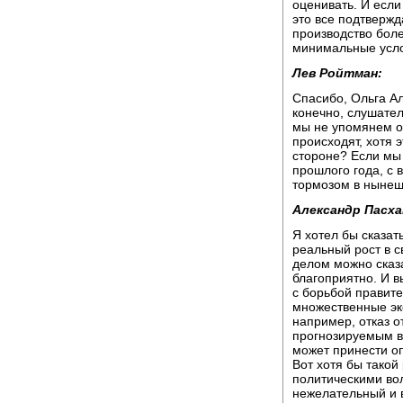
оценивать. И если
это все подтвержд
производство боле
минимальные усло
Лев Ройтман:
Спасибо, Ольга А
конечно, слушател
мы не упомянем о
происходят, хотя э
стороне? Если мы
прошлого года, с 
тормозом в нынеш
Александр Пасха
Я хотел бы сказать
реальный рост в с
делом можно сказа
благоприятно. И в
с борьбой правите
множественные эк
например, отказ о
прогнозируемым в
может принести оп
Вот хотя бы тако
политическими вол
нежелательный и 