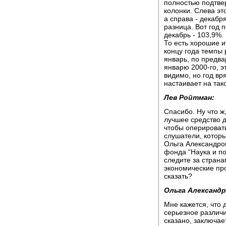
полностью подтвер
колонки. Слева эт
а справа - декабр
разница. Вот год 
декабрь - 103,9%.
То есть хорошие ит
концу года темпы 
январь, по предва
январю 2000-го, э
видимо, но год вр
настаивает на та
Лев Ройтман:
Спасибо. Ну что ж,
лучшее средство д
чтобы оперироват
слушатели, которы
Ольга Александро
фонда “Наука и по
следите за стран
экономические про
сказать?
Ольга Александр
Мне кажется, что 
серьезное различи
сказано, заключае