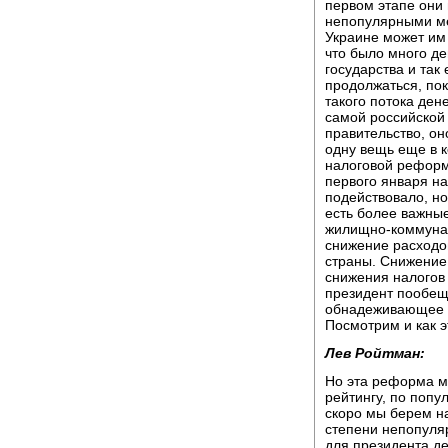
первом этапе они 
непопулярными ме
Украине может им 
что было много де
государства и так
продолжаться, пок
такого потока дене
самой российской 
правительство, он
одну вещь еще в 
налоговой реформе
первого января на
подействовало, но
есть более важные
жилищно-коммунал
снижение расходов
страны. Снижение
снижения налогов 
президент пообеща
обнадеживающее о
Посмотрим и как э
Лев Ройтман:
Но эта реформа мо
рейтингу, по попу
скоро мы берем н
степени непопуля
для президента де