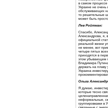
в самом процессе 
Украине не очень 
обслуживающих на
то решительные ша
может быть просто
Лев Ройтман:
Спасибо, Алексан
Александрова, я, 
официальной стати
реальной жизни уп
не менее, вот при
четыре пятых все
приходятся в перв
этом убывающем по
Владимира Путина
держать на плаву 
Украина инвестиру
прокомментирова
Ольга Александр
Я думаю, инвестир
которые тесно свя
целенаправленная
неформальные, ск
группировками в У
связанные с энерг