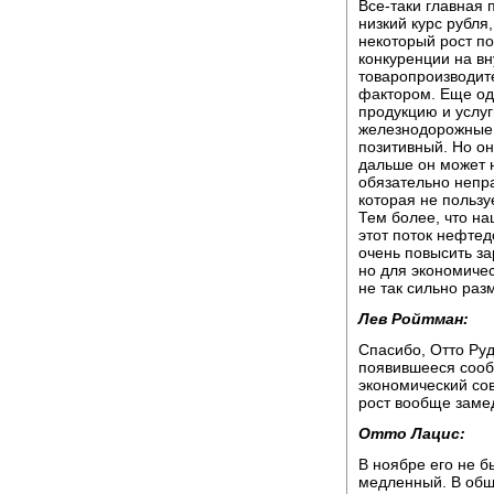
Все-таки главная 
низкий курс рубля
некоторый рост по
конкуренции на в
товаропроизводит
фактором. Еще од
продукцию и услуг
железнодорожные 
позитивный. Но он
дальше он может н
обязательно непр
которая не пользу
Тем более, что на
этот поток нефте
очень повысить за
но для экономичес
не так сильно раз
Лев Ройтман:
Спасибо, Отто Ру
появившееся сооб
экономический сов
рост вообще замед
Отто Лацис:
В ноябре его не б
медленный. В общ