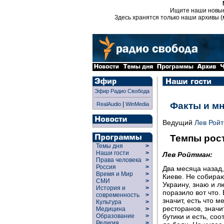
Ищите наши новы
Здесь хранятся только наши архивы (
Эфир Радио Свобода
|
Факты и м
RealAudio
WinMedia
Ведущий
Лев Рой
Темпы рост
Темы дня
>
Наши гости
>
Лев Ройтман:
Права человека
>
Россия
>
Два месяца назад,
Время и Мир
>
Киеве. Не собираю
СМИ
>
Украину, знаю и л
История и
>
поразило вот что.
современность
>
значит, есть что 
Культура
>
ресторанов, значи
Медицина
>
Образование
>
бутики и есть, соо
Религия
>