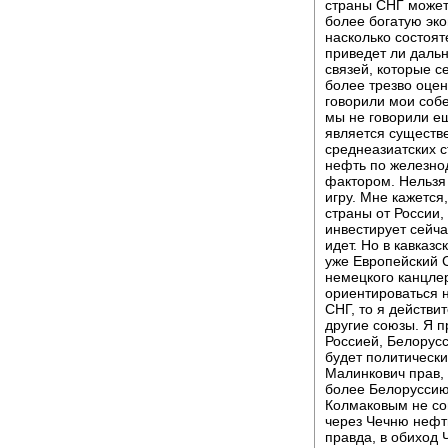
страны СНГ может 
более богатую эко
насколько состоят
приведет ли дальн
связей, которые с
более трезво оцен
говорили мои собе
мы не говорили е
является существ
среднеазиатских с
нефть по железно
фактором. Нельзя 
игру. Мне кажется,
страны от России, 
инвестирует сейча
идет. Но в кавказ
уже Европейский С
немецкого канцле
ориентироваться н
СНГ, то я действи
другие союзы. Я 
Россией, Белорусс
будет политически
Малинкович прав, 
более Белоруссию
Колмаковым не сов
через Чечню нефт
правда, в обиход 