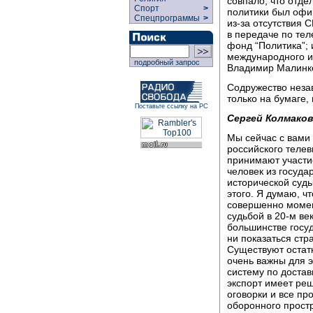
совпало, что отд
Спорт
>
политики был офи
Спецпрограммы
>
из-за отсутствия 
в передаче по те
фонд “Политика”; 
международного и
подробный запрос
Владимир Малинк
Содружество неза
только на бумаге,
Поставьте ссылку на РС
Сергей Колмаков
Мы сейчас с вами 
российского теле
принимают участие
человек из госуда
исторической судь
этого. Я думаю, 
совершенно момен
судьбой в 20-м ве
большинстве госуд
ни показаться ст
Существуют остат
очень важны для э
систему по достав
экспорт имеет ре
оговорки и все пр
оборонного простр