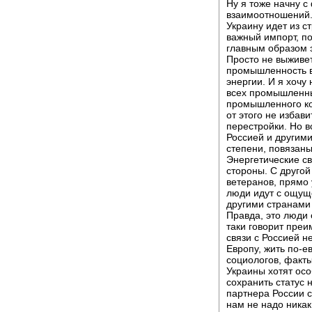
Ну я тоже начну с
взаимоотношений. 
Украину идет из с
важный импорт, по
главным образом э
Просто не выживет
промышленность в 
энергии. И я хочу
всех промышленны
промышленного ко
от этого не избав
перестройки. Но в
Россией и другим
степени, повязаны
Энергетические св
стороны. С другой
ветеранов, прямо 
люди идут с ощущ
другими странами
Правда, это люди 
таки говорит преи
связи с Россией не
Европу, жить по-е
социологов, факты
Украины хотят ос
сохранить статус 
партнера России с
нам не надо никак