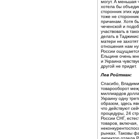
могут. А меньшая 
хотела бы объедин
сторонник этих ид
тоже не сторонни
причинам. Хотя бы
чеченской и подоб
участвовать в так
делать в Таджикис
матери не захотят
отношения нам нуж
России ощущается
Ельцине очень мн
и Украина чувствуе
другой не придет.
Лев Ройтман:
Спасибо, Владими
товарооборот меж
миллиардов доллар
Украину одну трет
образом, здесь яв
что действуют се
процедуры, 24 стр
России СНГ, естес
товаров, включая,
неконкурентоспосо
рынках. Таковы фа
директор отдела Р