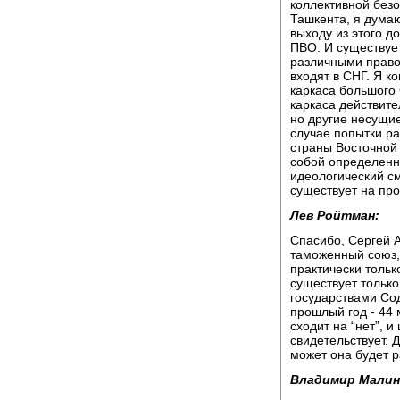
коллективной без
Ташкента, я думаю
выходу из этого д
ПВО. И существуе
различными право
входят в СНГ. Я к
каркаса большого 
каркаса действите
но другие несущие
случае попытки ра
страны Восточной
собой определенн
идеологический см
существует на пр
Лев Ройтман:
Спасибо, Сергей А
таможенный союз, 
практически тольк
существует тольк
государствами Сод
прошлый год - 44 
сходит на “нет”, 
свидетельствует. 
может она будет р
Владимир Малин