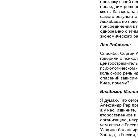
прокачку своей не
последним решени
квоты Казахстана 
самого результата
Ашхабада по повод
присоединения к пр
однозначно с этим
экономического ра
Лев Ройтман:
Спасибо, Сергей А
говорили о психо
центростремительн
психологическом -
коль скоро речь и
опасений зависим
Киев, почему?
Владимир Малин
Я думаю, что сего
Александр Рар пра
а у нас, извините
второстепенное и 
организацию, нес
чем связи с Росси
Украина балансиро
Запада, в России,