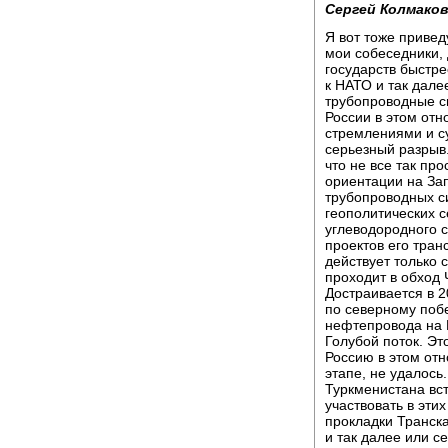
Сергей Колмаков
Я вот тоже привед
мои собеседники, 
государств быстре
к НАТО и так дале
трубопроводные с
России в этом отн
стремлениями и с
серьезный разрыв.
что не все так про
ориентации на За
трубопроводных с
геополитических с
углеводородного 
проектов его тран
действует только 
проходит в обход 
Достраивается в 2
по северному поб
нефтепровода на Н
Голубой поток. Эт
Россию в этом от
этапе, не удалось
Туркменистана вс
участвовать в эти
прокладки Транск
и так далее или с