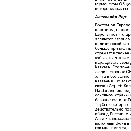
германском Общес
поторопились все
Александр Рар:
Восточная Европа
понятием, посколь
Европы нет и стар
являются странам
политической карт
больше причисляю
стремятся теснее
забывать, что сам
наращивать свою 
Кавказе. Это тоже
люди в странах СН
элита в большинст
названия. Во всяк
сказал Сергей Кол
На Западе она вид
основном страны 
безопасности от Р
Трубы, о которых 
действительно пок
обиход России. А
Азии и кавказские
валютный фонд в 
как мне кажется, 