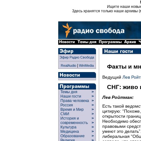
Ищите наши новы
Здесь хранятся только наши архивы (
Эфир Радио Свобода
|
Факты и м
RealAudio
WinMedia
Ведущий
Лев Рой
СНГ: живо 
Темы дня
>
Наши гости
>
Лев Ройтман:
Права человека
>
Россия
>
Есть такой ведом
Время и Мир
>
цитирую: “Похоже
СМИ
>
открытости границ
История и
>
Необходимо обесп
современность
>
правовыми средств
Культура
>
умеют это делать
Медицина
>
Образование
>
либеральная “Обща
Религия
>