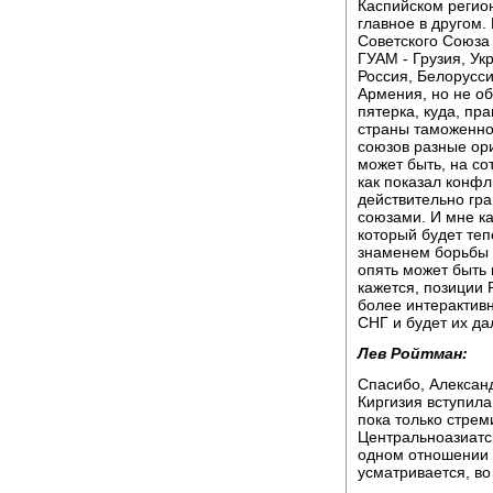
Каспийском регион
главное в другом.
Советского Союза
ГУАМ - Грузия, Ук
Россия, Белорусси
Армения, но не об
пятерка, куда, пра
страны таможенног
союзов разные ор
может быть, на со
как показал конфл
действительно гр
союзами. И мне ка
который будет теп
знаменем борьбы 
опять может быть 
кажется, позиции 
более интерактив
СНГ и будет их да
Лев Ройтман:
Спасибо, Александ
Киргизия вступила
пока только стрем
Центральноазиатск
одном отношении 
усматривается, во