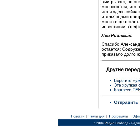
выигрывает, но он
мне кажется, что 
что и здесь сейчас
итальянцами постр
много еще остаетс
инвестиции в нефт
Лев Ройтман:
Спасибо Александ
остается: Содруж
приказало долго ж
Другие перед
Берегите му
Эта хрупкая 
Конгресс ПЕН
Отправить 
Новости
Темы дня
Программы
Эфи
|
|
|
c 2004 Радио Свобода / Ради