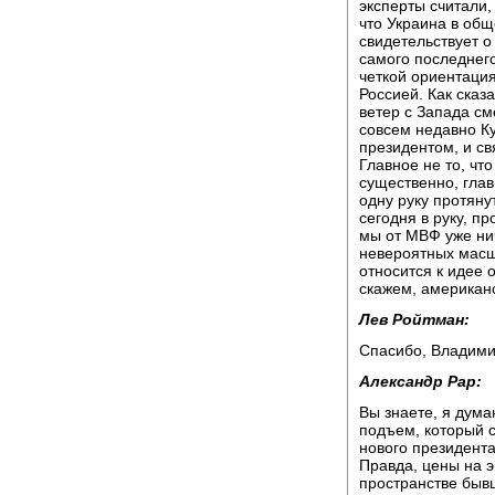
эксперты считали,
что Украина в общ
свидетельствует о
самого последнего
четкой ориентация
Россией. Как сказ
ветер с Запада см
совсем недавно К
президентом, и св
Главное не то, чт
существенно, глав
одну руку протяну
сегодня в руку, пр
мы от МВФ уже ни
невероятных масш
относится к идее 
скажем, американ
Лев Ройтман:
Спасибо, Владими
Александр Рар:
Вы знаете, я дума
подъем, который с
нового президент
Правда, цены на э
пространстве бывш