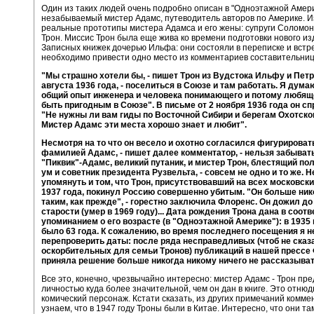
Один из таких людей очень подробно описан в "Одноэтажной Амери
незабываемый мистер Адамс, путеводитель авторов по Америке. 
реальные прототипы мистера Адамса и его жены: супруги Соломон
Трон. Миссис Трон была еще жива ко времени подготовки нового и
Записных книжек дочерью Ильфа: они состояли в переписке и встре
необходимо привести одно место из комментариев составительни
"Мы страшно хотели бы, - пишет Трон из Вудстока Ильфу и Петр
августа 1936 года, - поселиться в Союзе и там работать. Я дума
общий опыт инженера и человека понимающего и потому любяще
быть пригодным в Союзе". В письме от 2 ноября 1936 года он с
"Не нужны ли вам гиды по Восточной Сибири и берегам Охотско
Мистер Адамс эти места хорошо знает и любит".
Несмотря на то что он весело и охотно согласился фигурировать
фамилией Адамс, - пишет далее комментатор, - нельзя забывать
"Пиквик"-Адамс, великий путаник, и мистер Трон, блестящий по
ум и советник президента Рузвельта, - совсем не одно и то же. Н
упомянуть и том, что Трон, присутствовавший на всех московск
1937 года, покинул Россию совершенно убитым. "Он больше ник
таким, как прежде", - горестно заключила Флоренс. Он дожил до
старости (умер в 1969 году)... Дата рождения Трона дана в соотв
упоминанием о его возрасте (в "Одноэтажной Америке"): в 1935 
было 63 года. К сожалению, во время последнего посещения я н
перепроверить даты: после ряда несправедливых (чтоб не сказа
оскорбительных для семьи Тронов) публикаций в нашей прессе
приняла решение больше никогда никому ничего не рассказыват
Все это, конечно, чрезвычайно интересно: мистер Адамс - Трон пр
личностью куда более значительной, чем он дан в книге. Это отнюд
комический персонаж. Кстати сказать, из других примечаний комм
узнаем, что в 1947 году Троны были в Китае. Интересно, что они та