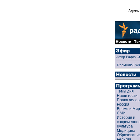
Здесь 
Эфир Радио С
|
RealAudio
Wi
Темы дня
Наши гости
Права чело
Россия
Время и Ми
СМИ
История и
современно
Культура
Медицина
Образован
Религия