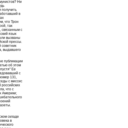
ммунистов? Ни
удь
и получить
работавший в
вах
м, что Трон
ой, так
м, связанным с
сский язык
были вызваны
ской прессы.
й советник
а, выдавшего
ые публикации
татью об этом
пустя" Ее
седовавший с
номер 131,
седы с миссис
й российских
ла, что с
х Америки;
сшибательного
роений
газеты.
тском складе
овека в
ического