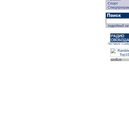
Спорт
Спецпрогра
подробный за
Поставьте ссылк