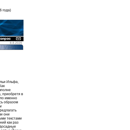
6 года)
8.8.2026
льи Ильфа,
Как
вполне
а, приобретя в
ыло именно
ась образом
м
предлагать
ли они
ыми текстами
ний как раз
 досадные