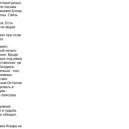
литературных
шли письма
книжек Блока,
ены. Связь
ра. Есть
 не ведая
фект при этом
го.
ияет,
рой нечего
ьнее. Вроде
нных под юмор
сственная: уж
 Бендера.
ичные - нал,
шевиках,
тских
вным Остапом
ровать в
ям -
а присуща
дожник
 и судьба.
но обещал,
ижек Ильфа не