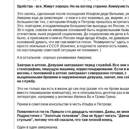
Удобства - все. Живут хорошо. Но на взгляд странно. Коммунист
Это запись, сделанная после посещения Ильфом дяди Вильяма, уе
Америку еще до революции - о нем и о его знакомых, да, видимо, и 
большинстве тех, с которыми Ильфу и Петрову пришлось встречать
Это, повторяю, в подавляющем большинстве выходцы из России, тог
30-х годов, совсем не имевшие оснований быть недовольными быв
отечеством, ныне родиной социализма. До социализма им дела в 
было, а приезжали к ним из России люди вроде Ильфа, не дававши
оснований думать, что им там живется плохо. "Коммунисты" здесь о
просто лояльные к СССР. (Конечно, в подтексте записи есть намек,
по-настоящему советской ситуации не понимают. )
А в остальном - хорошо узнаваемая Америка:
Завтрак в аптеке. Девушки завтракают перед службой. Все они 
стенографию, пишущую машинку, корреспондирование. Если в в
восемь с половиной в аптеке завтракает совершенно готовая, с
выщипанными бровями и нарумяненная девушка, значит, она се
на службу.
Это не только как есть в жизни до сих пор (разве что не брови выщ
вместо пишмашинки компьютер), но и описывалось десятки раз в 
литературе, например у англичан Ивлина Во и Грэма Грина.
Прием в советском консульстве в честь Ильфа и Петрова:
Появляются гости. Пришло сто двадцать человек. Дамы, их мног
Подросточек с "Золотым теленком". Она не будет читать "Двен
стульев", потому что ей сказали, что там плохой конец.
Один в один американка.