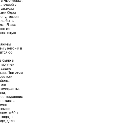
 в Нью-Йорке.
, лучшей у
а дважды
одыми Одри
ону, говоря
гла быть
ике. Я стал
ьше же
 советскую
зданием
 у него,- и в
ится об
и
е было в
 могучей
знавшие
сии. При этом
оветски,
айонс,
 его
иммигранты,
зни,
нее тогдашних
 пожив на
емент
сем не
нем: с 60-х
тогда, в
аде, дело