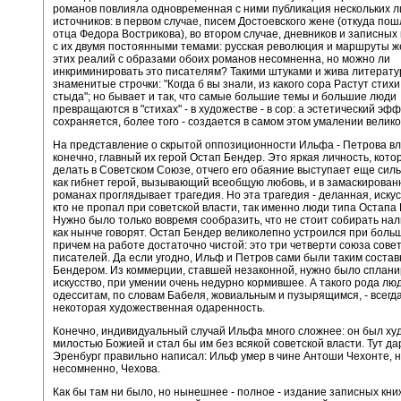
романов повлияла одновременная с ними публикация нескольких 
источников: в первом случае, писем Достоевского жене (откуда по
отца Федора Вострикова), во втором случае, дневников и записных 
с их двумя постоянными темами: русская революция и маршруты ж
этих реалий с образами обоих романов несомненна, но можно ли
инкриминировать это писателям? Такими штуками и жива литерату
знаменитые строчки: "Когда б вы знали, из какого сора Растут стихи
стыда"; но бывает и так, что самые большие темы и большие люди
превращаются в "стихах" - в художестве - в сор: а эстетический эф
сохраняется, более того - создается в самом этом умалении велико
На представление о скрытой оппозиционности Ильфа - Петрова вл
конечно, главный их герой Остап Бендер. Это яркая личность, кото
делать в Советском Союзе, отчего его обаяние выступает еще сил
как гибнет герой, вызывающий всеобщую любовь, и в замаскирова
романах проглядывает трагедия. Но эта трагедия - деланная, иску
кто не пропал при советской власти, так именно люди типа Остапа
Нужно было только вовремя сообразить, что не стоит собирать нал
как нынче говорят. Остап Бендер великолепно устроился при боль
причем на работе достаточно чистой: это три четверти союза сове
писателей. Да если угодно, Ильф и Петров сами были таким соста
Бендером. Из коммерции, ставшей незаконной, нужно было сплани
искусство, при умении очень недурно кормившее. А такого рода люд
одесситам, по словам Бабеля, жовиальным и пузырящимся, - всегд
некоторая художественная одаренность.
Конечно, индивидуальный случай Ильфа много сложнее: он был ху
милостью Божией и стал бы им без всякой советской власти. Тут дар
Эренбург правильно написал: Ильф умер в чине Антоши Чехонте, 
несомненно, Чехова.
Как бы там ни было, но нынешнее - полное - издание записных кн