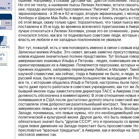
ошибки. Например, к словам "Детский час" дается пояснение: театр
>
Но это не театр, а название пьесы Лилиан Хеллман, кстати сказать
ммы
>
нее, гораздо интересней прославленных "Лисичек". Эта пьеса был
экранизирована - в 36-м и 62-м годах, вторую экранизацию, с мол
Хепберн и Ширли Мак Лейн, я видел; не хочу и боюсь уходить в стор
об этой вещи, скажу только одно: поразительно, что такая пьеса мо
поставлена в 35-м году, во времена всяческого пуританизма в Амер
прос
лучше относиться к Лилиан Хеллман, узнав это ее сочинение,- ран
относился плохо, как все те подневольно советские люди, которые
власть не любили и ее западных поклонников не уважали.
у на РС
Вот тут, пожалуй, есть о чем поговорить именно в связи с новым и
Записных книжек Ильфа. Это сюжет, весьма заметно присутствующей
новом издании значительно полнее представлен. Тут больше говор
американских знакомых Ильфа и Петрова - людях, помогавших им 
ориентировавших их в Америке. Появляются персонажи, которых н
прежних изданиях, например переводчики Лайонс и Маламут. Такой
научной славистики, как сейчас, тогда в Америке не было, и люди, 
русский язык, были в подавляющем большинстве выходцами из Рос
все те, с которыми общались Ильф и Петров, настроены были прос
часто даже просто работали в советских учреждениях, как тот же Л
бывший многие годы заместителем директора ТАСС в Америке (так
должность обозначена в комментариях). В этом отношении новые 
появившиеся в США после достаточно долгого опыта советской жи
составляли этим доброхотам разительнейший контраст. Тем не ме
америкнских левых не хочется априорно зачислять в бесы. Вообще
Западе, понимаешь, что левые нужны, что это необходимейший эл
политической и культурной жизни. Другое дело, что быть левым сов
обязательно значит быть "другом СССР", что и произошло со време
годов левое движение на Западе перестает быть просоветским. Но 
пресловутые "красные тридцатые", в Америке, как и вообще на Зап
обстояло именно так.