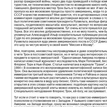
разгар гражданской войны, через два года приведшей к победе ко
туристом, ни техническим специалистом по возведению какого-ниб
тамошнего Днепрогэса мистер Трон быть в то время не мог. И мог л
пропуск на все московские процессы просто американец, когда-то 
СССР в качестве инженера? Мне кажется, что в цитированных сло
комментария содержится вполне достоверная версия: в словах о то
был политическим советником президента Рузвельта, вообще фигур
сказать, госдеповского масштаба: консультант, эксперт по вопроса
тогдашней актуалкой - коммунизмом. Тут очень кстати пришелся ру
Торна. Все это вполне доброкачественно, и я не могу понять, чем 
упомянутые Александрой Ильф оскорбительные публикации россий
Судя по его реакции на московские процессы, этот предполагаемы
Рузвельта оказался куда умнее американского посла в СССР Дэвис
это шоу за чистую монету в своей книге "Миссия в Москву".
Мне, повторяю, неизвестны несправедливые и даже оскорбительн
о чете Трон в постсоветской прессе, но я читал одну интересную с
предмете в прессе эмигрантской - "Одноэтажная Америка полвека с
написал известный журналист-исследователь Марк Поповский, бе
Флоренс Торн в Нью-Йорке. Статья напечатана в журнале "Грани", 
1984 г. В основном это воспроизведение магнитофонной записи бе
Трон. Она высказала искреннее удивление политической правизно
иммигрантов третьей волны - поклонников Тэтчер и Рэйгана и сказа
такими взглядами нельзя рассчитывать на успех в культурных круга
конкретно она имела в виду шоу-бизнес. Опять-таки никакого сног
открытия в этих словах найти невозможно: подобную картину наст
американской культурной элиты можно извлечь из любой здешней 
Специального негодования Флоренс Трон, ей-богу, не заслуживает.
Тут если и стоит о чем-то говорить, то как раз о советско-иммигран
психологии в столкновении ее с Западом. У бывшего советского чел
Америке, на Западе вообще, сразу же возникал синдром апокалипт