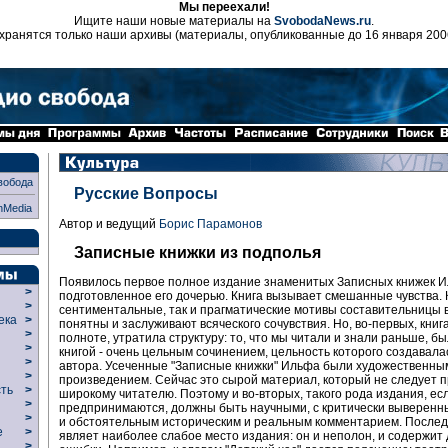
Мы переехали!
Ищите наши новые материалы на
SvobodaNews.ru
.
хранятся только наши архивы (материалы, опубликованные до 16 января 200
вобода
Русские Вопросы
nMedia
Автор и ведущий
Борис Парамонов
Записные книжки из подполья
Появилось первое полное издание знаменитых Записных книжек И
>
подготовленное его дочерью. Книга вызывает смешанные чувства. 
>
сентиментальные, так и прагматические мотивы составительницы 
века
>
понятны и заслуживают всяческого сочувствия. Но, во-первых, книг
>
полноте, утратила структуру: то, что мы читали и знали раньше, б
р
>
книгой - очень цельным сочинением, цельность которого создавал
>
автора. Усеченные "Записные книжки" Ильфа были художественны
>
произведением. Сейчас это сырой материал, который не следует 
сть
>
широкому читателю. Поэтому и во-вторых, такого рода издания, ес
>
предпринимаются, должны быть научными, с критически выверенн
>
и обстоятельным историческим и реальным комментарием. Послед
ие
>
являет наиболее слабое место издания: он и неполон, и содержит
>