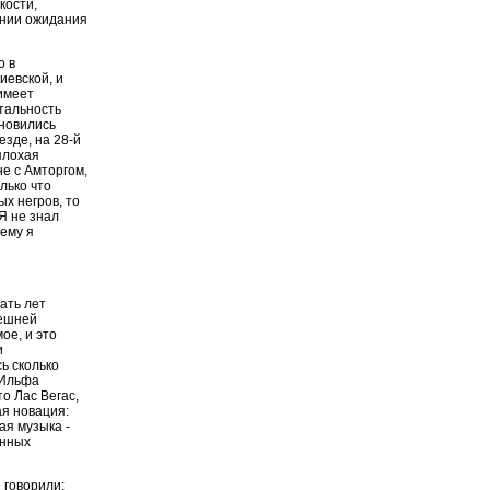
кости,
ении ожидания
о в
иевской, и
 имеет
нтальность
ановились
езде, на 28-й
плохая
не с Амторгом,
лько что
х негров, то
Я не знал
чему я
ать лет
нешней
ое, и это
и
ь сколько
х Ильфа
то Лас Вегас,
ая новация:
ая музыка -
енных
 говорили: