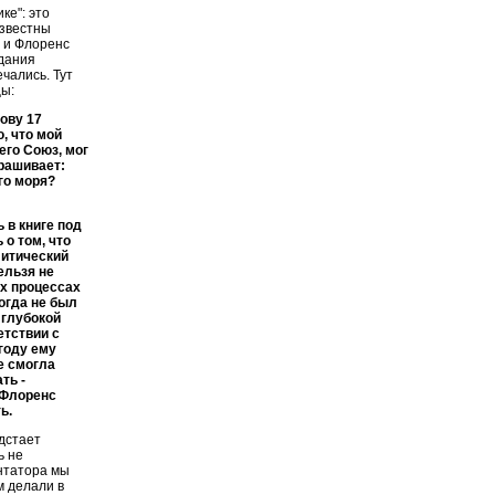
ке": это
Известны
 и Флоренс
здания
чались. Тут
цы:
ову 17
ю, что мой
го Союз, мог
прашивает:
го моря?
 в книге под
 о том, что
литический
ельзя не
их процессах
огда не был
 глубокой
етствии с
году ему
е смогла
ть -
 Флоренс
ь.
едстает
ь не
ентатора мы
м делали в