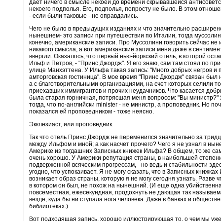
дает ничего в смысле некоей до времени скрывавшейся антисоветс
некоего подполья. Его, подполья, попросту не было. В этом отнош
- если были таковые - не оправдались.
Чего не было в предыдущих изданиях и что значительно расширен
нынешнем- это записи при путешествии по Италии, тогда муссолин
конечно, американские записи. Про Муссолини говорить сейчас не
никакого смысла, а вот американские записи меня даже в сентиме
ввергли. Оказалось, что первый нью-йоркский отель, в которой ост
Ильф и Петров, - "Принс Джордж". Я его знаю, сам там стоял по при
улице Манхэттена. У Ильфа такая запись: "Много добрых негров и 
амторговская гостиница". В мое время "Принс Джордж" связан был 
а с благотворительными организациями, на счет которых селили то
приехавших иммигрантов и прочих неудачников. Что касается добры
была старая горничная, потрясшая меня вопросом: "Вы министр?" 
тогда, что по-английски minister - не министр, а проповедник. Но по
показался ей проповедником - тоже неясно.
Экклезиаст, или проповедник.
Так что отель Принс Джордж не переменился значительно за тридц
между Ильфом и мной; а как насчет прочего? Чего я не узнал в ны
Америке из тогдашних Записных книжек Ильфа? В общем, то же сам
очень хорошо. У Америки репутация страны, в наибольшей степен
подверженной всяческим прогрессам, - но ведь и стабильности здес
угодно, что успокаивает. Я не могу сказать, что в Записных книжка
возникает образ страны, которую я не могу сегодня узнать. Разве ч
в котором он был, не похож на нынешний. (И еще одна убийственн
повсеместная, ежесекундная, продохнуть не дающая так называем
везде, куда бы ни ступала нога человека. Даже в банках и обществ
библиотеках.)
Вот подходящая запись, хорошо иллюстрирующая то, о чем мы уже