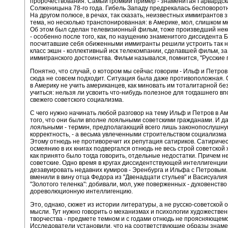
пророчествования. Самый громкий пример - знаменитая Гарвардск
Солженицына 78-го года. Гибель Западу предрекалась бесповоротн
На другом полюсе, в речах, так сказать, неизвестных иммигрантов 
тема, но несколько транспонированная: в Америке, мол, слишком м
Об этом был сделан телевизионный фильм, тоже произведший не
- особенно после того, как, по наущению знаменитого диссидента Б
посчитавшие себя обиженными иммигранты решили устроить так
класс экшн - коллективный иск телекомпании, сделавшей фильм, з
иммигранского достоинства. Фильм назывался, помнится, "Русские 
Понятно, что случай, о котором мы сейчас говорим - Ильф и Петров
сюда не совсем подходит. Ситуация была даже противоположная.
в Америку не учить американцев, как миновать им тоталитарной бе
учиться: нельзя ли усвоить что-нибудь полезное для тогдашнего в
свежего советского социализма.
С чего нужно начинать любой разговор на тему Ильф и Петров в А
того, что они были вполне лояльными советскими гражданами. И д
лояльными - термин, предполагающий всего лишь законопослушн
корректность, - а весьма увлеченными строительством социализма
Этому отнюдь не противоречит их репутация сатириков. Сатириче
осмеянию в их книгах подвергался отнюдь не весь строй советской ж
как принято было тогда говорить, отдельные недостатки. Причем не
советские. Одно время в кругах диссидентствующей интеллигенци
дезавуировать недавних кумиров - Эренбурга и Ильфа с Петровым
вменили в вину отца Федора из "Двенадцати стульев" и Васисуалия
"Золотого теленка": добивали, мол, уже поверженных - духовенство
дореволюционную интеллигенцию.
Это, однако, сюжет из истории литературы, а не русско-советской
мысли. Тут нужно говорить о механизмах и психологии художествен
творчества - предмете темном и с годами отнюдь не проясняющемс
Исследователи установили, что на соответствующие образы знам