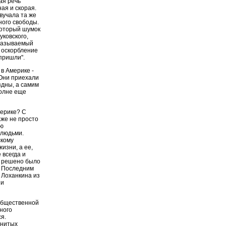
ая речь
ая и скорая.
звучала та же
ного свободы.
который шумок
уковского,
 называемый
а оскорбление
пришли".
 в Америке -
 Они приехали
здны, а самим
полне еще
мерике? С
аже не просто
ую
 людьми.
скому
изни, а ее,
 всегда и
и решено было
. Последним
 Лоханкина из
 и
 общественной
ного
я.
енитых