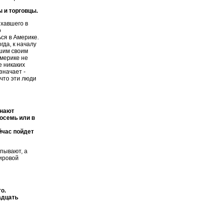
ы и торговцы.
хавшего в
о
ся в Америке.
да, к началу
шим своим
Америке не
е никаких
значает -
 что эти люди
знают
осемь или в
йчас пойдет
ипывают, а
мировой
о.
адцать