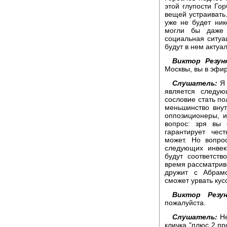
этой глупости Гор
вещей устраивать.
уже не будет ник
могли бы даже 
социальная ситуа
будут в нем актуа
Виктор Резун
Москвы, вы в эфир
Слушатель:
Я 
является следую
сословие стать по
меньшинство внутр
оппозиционеры, и
вопрос: зря вы 
гарантирует чес
может. Но вопро
следующих инвек
будут соответств
время рассматрива
дружит с Абрамо
сможет урвать кус
Виктор Резун
пожалуйста.
Слушатель:
Не
кличка "плюс 2 пр