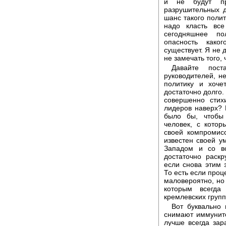
и не будут пре
разрушительных д
шанс такого полит
надо класть вс
сегодняшнее по
опасность како
существует. Я не 
не замечать того, 
Давайте пост
руководителей, не
политику и хоче
достаточно долго.
совершенно стих
лидеров наверх? 
было бы, чтобы 
человек, с котор
своей компромис
известен своей у
Западом и со вс
достаточно раскр
если снова этим 
То есть если проц
маловероятно, но 
которым всегда
кремлевских групп
Вот буквально 
снимают иммунитет
лучше всегда зар