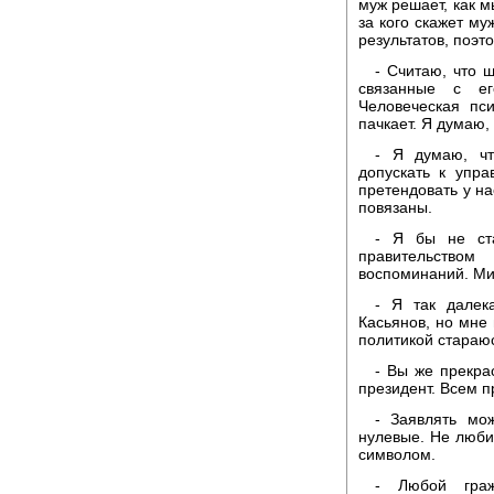
муж решает, как м
за кого скажет му
результатов, поэт
- Считаю, что 
связанные с ег
Человеческая пс
пачкает. Я думаю,
- Я думаю, чт
допускать к упр
претендовать у на
повязаны.
- Я бы не ста
правительство
воспоминаний. Ми
- Я так далек
Касьянов, но мне 
политикой стараюс
- Вы же прекра
президент. Всем п
- Заявлять мо
нулевые. Не любит
символом.
- Любой граж