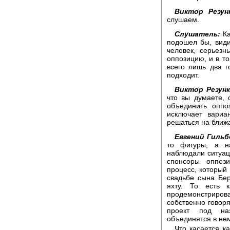
Виктор Резун
слушаем.
Слушатель:
Ка
подошел бы, види
человек, серьезн
оппозицию, и в то
всего лишь два г
подходит.
Виктор Резунк
что вы думаете, 
объединить оппо
исключает вариа
решаться на бли
Евгений Гильб
то фигуры, а н
наблюдали ситуац
спонсоры оппози
процесс, который
свадьбе сына Бер
яхту. То есть 
продемонстриро
собственно говоря
проект под на
объединятся в нем
Что касается к