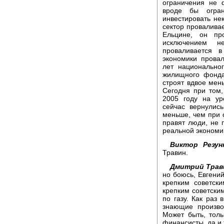
ограничения не 
вроде бы огран
инвестировать не
сектор провалива
Ельцине, он пр
исключением н
проваливается 
экономики прова
лет национально
жилищного фонда.
строят вдвое мен
Сегодня при том
2005 году на ур
сейчас вернулис
меньше, чем при с
правят люди, не 
реальной экономи
Виктор Резун
Травин.
Дмитрий Трав
но боюсь, Евгени
крепким советски
крепким советски
по газу. Как раз 
знающие произво
Может быть, тол
финансисты, да и 