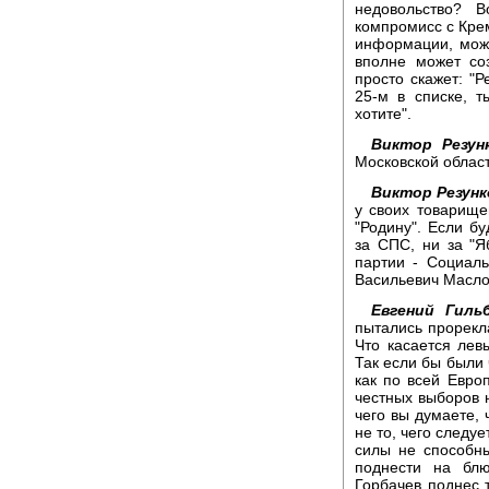
недовольство? 
компромисс с Крем
информации, може
вполне может со
просто скажет: "Р
25-м в списке, т
хотите".
Виктор Резунк
Московской област
Виктор Резунк
у своих товарище
"Родину". Если б
за СПС, ни за "Я
партии - Социаль
Васильевич Масл
Евгений Гиль
пытались прорекла
Что касается левы
Так если бы были 
как по всей Евро
честных выборов н
чего вы думаете, 
не то, чего следу
силы не способны
поднести на блю
Горбачев поднес 