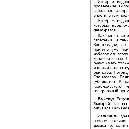
Интернет-издани
проведение выбо
заявление экс-пр
власти, в том чис
Интернет-изда
который предпол
демократов.
Как пишет сете
стратегии Стан
Конституции, кот
принята уже при
избираться глав
количество раз. 
будут иметь толь
и новый орган гос
единства. Потен
Станислава Белк
губернатор Крас
Красноярского 
генеральный прок
Виктор Резунк
Дмитрий, как вы
Михаила Касьяно
Дмитрий Трав
вполне логичное
движение, политич