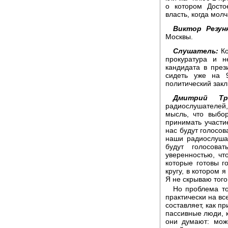
о котором Досто
власть, когда мол
Виктор Резун
Москвы.
Слушатель:
Ко
прокуратура и н
кандидата в през
сидеть уже на 9
политический зак
Дмитрий Тра
радиослушателей,
мысль, что выбо
принимать участие
нас будут голосов
наши радиослуша
будут голосова
уверенностью, чт
которые готовы г
кругу, в котором
Я не скрываю того
Но проблема то
практически на в
составляет, как пр
пассивные люди, к
они думают: може