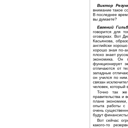
Виктор Резунк
внимание такое с
В последнее время
вы думаете?
Евгений Гильб
говорится для то
оговорках. Вот Ди
Касьянова, образ
английски хорошо 
хорошо зная по-ан
плохо знает русск
экономика. Он 
функционирует э
отличаются от те
западные отличают
он учился по ним.
связан исключител
человек, который 
Точно так же
правительства и в
плане экономики, 
опыта работы с 
очень существенно
будут финансисты,
Вот сейчас огр
какого-то резер