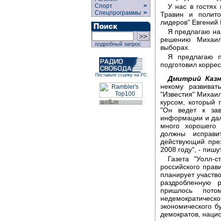
У нас в гостях
Спорт
>
Спецпрограммы
>
Травин и полито
лидеров" Евгений 
Я предлагаю на
решению Михаил
подробный запрос
выборах.
Я предлагаю п
подготовил корре
Поставьте ссылку на РС
Дмитрий Казн
некому развиват
"Известия" Михаил
курсом, который 
"Он ведет к зав
информации и дал
много хорошего
должны исправи
действующий пре
2008 году", - пишу
Газета "Уолл-
российского прав
планирует участво
раздробленную 
пришлось пот
недемократическо
экономического б
демократов, нацио