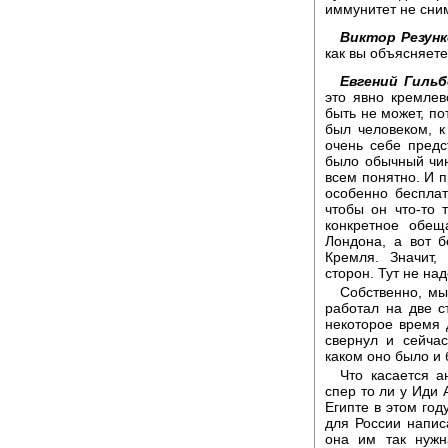
иммунитет не сни
Виктор Резунк
как вы объясняет
Евгений Гильб
это явно кремлев
быть не может, по
был человеком, 
очень себе предс
было обычный чин
всем понятно. И п
особенно бесплат
чтобы он что-то 
конкретное обещ
Лондона, а вот б
Кремля. Значит,
сторон. Тут не на
Собственно, мы
работал на две с
некоторое время 
свернул и сейчас
каком оно было и б
Что касается а
спер то ли у Иди 
Египте в этом год
для России напис
она им так нужн