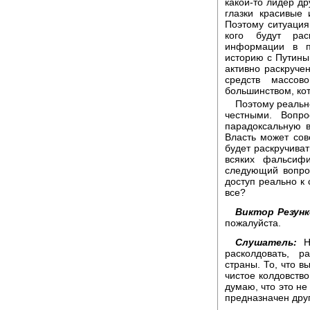
какой-то лидер др
глазки красивые 
Поэтому ситуация
кого будут рас
информации в п
историю с Путиным
активно раскруче
средств массо
большинством, кот
Поэтому реальн
честными. Вопр
парадоксальную 
Власть может со
будет раскручиват
всяких фальсиф
следующий вопрос
доступ реально к
все?
Виктор Резунк
пожалуйста.
Слушатель:
На
расколдовать, р
страны. То, что в
чистое колдовств
думаю, что это не 
предназначен друг