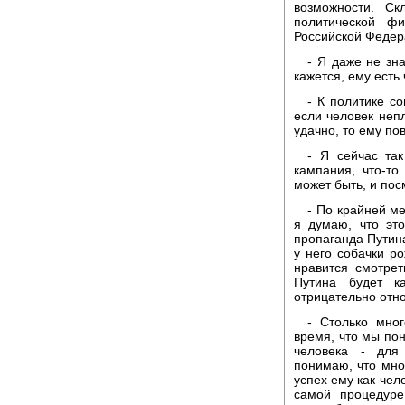
возможности. Ск
политической фи
Российской Федера
- Я даже не зна
кажется, ему есть 
- К политике с
если человек неп
удачно, то ему пов
- Я сейчас так
кампания, что-то
может быть, и пос
- По крайней м
я думаю, что эт
пропаганда Путина
у него собачки р
нравится смотрет
Путина будет к
отрицательно отно
- Столько мно
время, что мы пон
человека - для
понимаю, что мно
успех ему как чел
самой процедуре