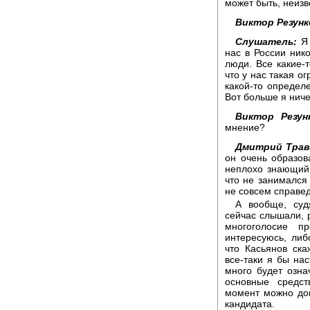
может быть, неизв
Виктор Резунк
Слушатель:
Я 
нас в России ник
люди. Все какие-т
что у нас такая о
какой-то определ
Вот больше я ничег
Виктор Резун
мнение?
Дмитрий Трав
он очень образов
неплохо знающий 
что не занимался
не совсем справе
А вообще, суд
сейчас слышали, 
многоголосие п
интересуюсь, ли
что Касьянов ска
все-таки я бы на
много будет озна
основные средс
момент можно док
кандидата.