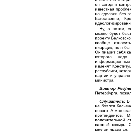
он сегодня контр
известная пробле
но сделали без в
Естественно, К
идеологизированн
Ну, а потом, е
можно будет быст
проекту Белковско
вообще относит
пиарщик, но я бы 
Он пиарит себя ка
которого надо
информационные 
изменят Конституц
республики, котор
партии и управля
министра.
Виктор Резунк
Петербурга, пожал
Слушатель:
В 
не боялся Касьяно
нового. А мне сказ
претендентов. 
положительной с
важный козырь. 
мне он нравится.