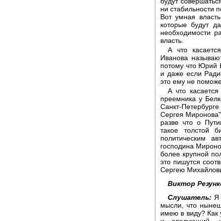
будут совершаться
ни стабильности п
Вот умная власть
которые будут д
необходимости ра
власть.
А что касаетс
Иванова называют
потому что Юрий 
и даже если Ради
это ему не помож
А что касается
преемника у Белк
Санкт-Петербург
Сергея Миронова".
разве что о Пути
такое толстой б
политическим ав
господина Миронов
более крупной по
это пишутся соотв
Сергею Михайлови
Виктор Резунк
Слушатель:
Я 
мысли, что нынеш
имею в виду? Как 
и следующий, 