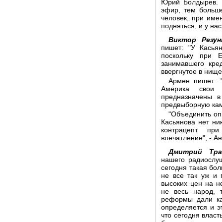
Юрий Болдырев. 
эфир, тем больш
человек, при име
подняться, и у нас
Виктор Резун
пишет: "У Касья
поскольку при 
занимавшего кре
ввергнутое в нище
Армен пишет: "
Америка свои 
предназначены в
предвыборную кам
"Объединить оп
Касьянова нет ни
контрацепт пр
впечатление", - А
Дмитрий Тра
нашего радиослу
сегодня такая бол
не все так уж и п
высоких цен на н
не весь народ, 
реформы дали как
определяется и э
что сегодня власт