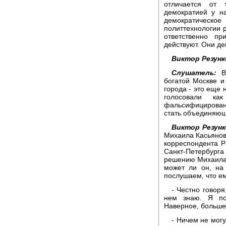
отличается от 
демократией у н
демократическо
политтехнологии р
ответственно пр
действуют. Они де
Виктор Резунк
Слушатель:
Во
богатой Москве и
города - это еще 
голосовали к
фальсифицированы
стать объединяющ
Виктор Резунк
Михаила Касьянова
корреспондента 
Санкт-Петербурга
решению Михаила 
может ли он, на
послушаем, что е
- Честно говор
нем знаю. Я по
Наверное, больше 
- Ничем не могу