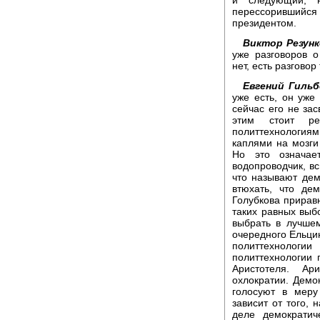
перессорившийся 
президентом.
Виктор Резунк
уже разговоров о
нет, есть разговор
Евгений Гильб
уже есть, он уже 
сейчас его не зас
этим стоит ре
политтехнологиям
каплями на мозги
Но это означае
водопроводчик, вс
что называют дем
втюхать, что де
Голубкова приравн
таких равных выб
выбрать в лучшем
очередного Ельцин
политтехнолог
политтехнологии
Аристотеля. Ар
охлократии. Демо
голосуют в меру
зависит от того, 
деле демократич