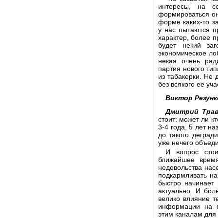
интересы, на с
формироваться он
форме каких-то за
у нас пытаются п
характер, более п
будет некий заг
экономическое лоб
некая очень рад
партия нового тип
из табакерки. Не д
без всякого ее уча
Виктор Резунк
Дмитрий Трав
стоит: может ли к
3-4 года, 5 лет н
до такого дегради
уже нечего объеди
И вопрос стои
ближайшее время
недовольства нас
подкармливать на
быстро начинает в
актуально. И боле
велико влияние т
информации на ф
этим каналам для