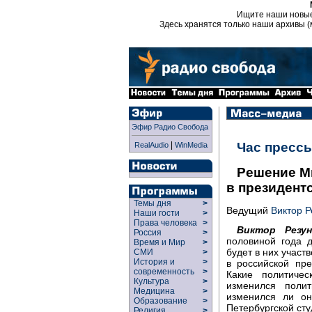
Ищите наши новы
Здесь хранятся только наши архивы (
Эфир Радио Свобода
|
Час пресс
RealAudio
WinMedia
Решение М
в президент
Темы дня
>
Ведущий
Виктор Р
Наши гости
>
Права человека
>
Виктор Резун
Россия
>
половиной года 
Время и Мир
>
будет в них участ
СМИ
>
История и
>
в российской пр
современность
>
Какие политиче
Культура
>
изменился поли
Медицина
>
изменился ли о
Образование
>
Петербургской ст
Религия
>