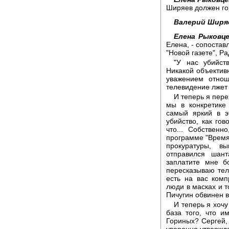
Ширяев должен го
Валерий Ширя
Елена Рыковце
Елена, - сопоста
"Новой газете", Р
"У нас убийст
Никакой объективн
уважением отнош
телевидение лжет 
И теперь я пере
мы в конкретике
самый яркий в э
убийство, как гов
что... Собствен
программе "Время"
прокуратуры, в
отправился шант
заплатите мне б
пересказываю тел
есть на вас ком
люди в масках и т
Пичугин обвинен в
И теперь я хочу
база того, что и
Гориных? Сергей, 
уверенно утвержда