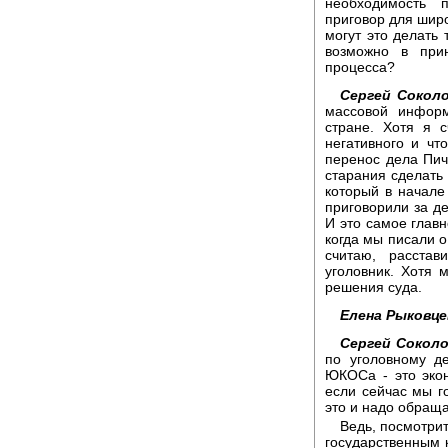
необходимость п
приговор для широ
могут это делать 
возможно в при
процесса?
Сергей Соколо
массовой информ
стране. Хотя я с
негативного и чт
перенос дела Пич
старания сделать 
который в начале
приговорили за д
И это самое главн
когда мы писали о
считаю, расстав
уголовник. Хотя 
решения суда.
Елена Рыковце
Сергей Соколо
по уголовному д
ЮКОСа - это эконо
если сейчас мы го
это и надо обращ
Ведь, посмотрит
государственным 