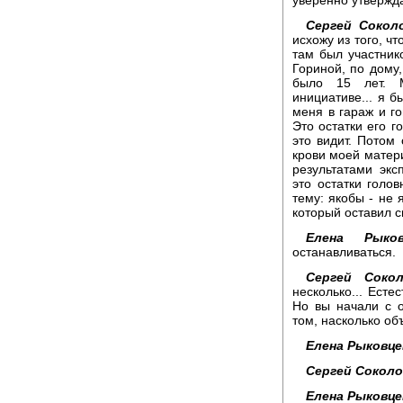
Сергей Сокол
исхожу из того, ч
там был участник
Гориной, по дому,
было 15 лет. М
инициативе... я б
меня в гараж и го
Это остатки его г
это видит. Потом 
крови моей матери
результатами экс
это остатки голо
тему: якобы - не 
который оставил св
Елена Рыков
останавливаться.
Сергей Сокол
несколько... Есте
Но вы начали с 
том, насколько об
Елена Рыковце
Сергей Соколо
Елена Рыковце