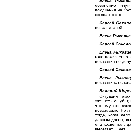
Елена Рыковц
обвинение Пичуги
покушения на Кост
же знаете это.
Сергей Соколо
исполнителей.
Елена Рыковце
Сергей Соколо
Елена Рыковце
года пожизненно 
показания по делу
Сергей Соколо
Елена Рыковц
показаниях основ
Валерий Ширя
Ситуация такая
уже нет - он убит,
что ему это зак
невозможно. Но я
тогда, когда дел
давным-давно, вы
она косвенная, д
вылетает, нет 