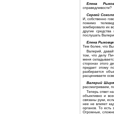
Елена Рыков
справедливости?
Сергей Соколо
И, собственно гов
помимо телеви
зомбировало их вс
другие средства
послушать Валери
Елена Рыковце
Тем более, что Вы
Валерий, давайт
том, что делу Пи
меня складываетс
сторонах этого де
придает этому по
разбирается объ
расцениваете осв
Валерий Ширя
рассматриваем, по
Теперь ответ на
объективно и все
связаны руки, есл
нее не влияет ка
органов. То есть
Огромные, сложн