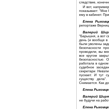
следствие, конечн
И вот, например
показывает: "Мне 
ему в кабинет. Пр
Елена Рыковц
репортаже Верниц
Валерий Шир
"Барышня, а вот св
день (и вообще в 
были уволены задо
безопасности пр
проводили, вы мен
все кругом закр
безопасностью. 
работала в одном
судебное заседа
секретари Невзл
пускает. И тут 
существу дела".
Снимается. Как до
Елена Рыковце
Валерий Ширя
не будучи на рабо
Елена Рыковце