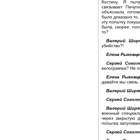
Костину. Я пыта
связывает Пичуг
объяснили, потом
было доказано то,
эту попытку покуш
была, скорее, поп
то?
Валерий Ширя
убийство?!
Елена Рыковце
Сергей Сокол
килограмма? Не 
Елена Рыковце
давайте мы связь..
Валерий Ширя
Сергей Соколо
Валерий Ширя
военный специали
через закрытую д
попытка запугиван
Сергей Соколо