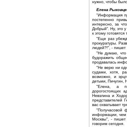
нужно, чтобы был
Елена Рыковце
"Информация пр
постепенно прив
интересно, за что
Добрый". Ну, это 
к этому готовятся
"Еще раз убежд
прокуратуры. Разв
людей?!", - пишет
"Не думаю, что
будоражить обще
продавалась инфо
"Не верю ни од
судами, хотя, р
возможно, и эрц
детьми, Пичугин, 
"Елена, а п
дорогостоящих а
Невзлина и Ходо
представителей Г
вас охватывает тр
"Получасовой 
информации, чем 
Москвы", - пишет
говорим сегодня.