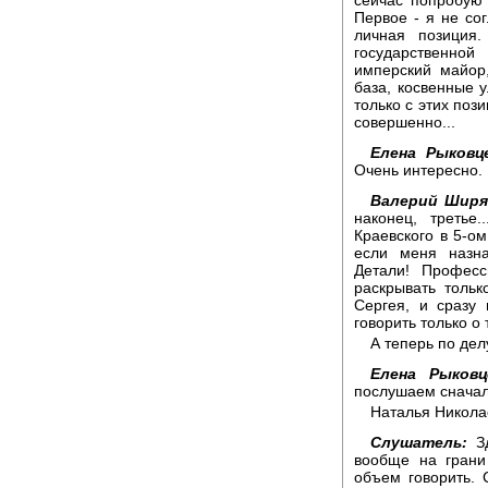
Первое - я не со
личная позиция
государственной
имперский майор,
база, косвенные у
только с этих поз
совершенно...
Елена Рыковц
Очень интересно.
Валерий Ширя
наконец, третье
Краевского в 5-ом
если меня назна
Детали! Професс
раскрывать толь
Сергея, и сразу 
говорить только о 
А теперь по дел
Елена Рыковц
послушаем сначал
Наталья Николае
Слушатель:
Зд
вообще на грани
объем говорить. 