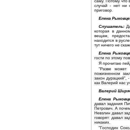
саму. Потому что 
случай - нет ни 
приговор.
Елена Рыковце
Слушатель:
Да
которая в данно
вещам, предост
находится в русл
тут ничего не ска
Елена Рыковце
гости по этому пов
Я прочитаю пе
"Разве может
пожизненном закл
закон дурацкий", 
как Валерий нас уч
Валерий Ширя
Елена Рыковце
давал задания Пич
Петрович. А поче
Невзлин давал зад
говорят: давал за
никаких.
"Господин Соко