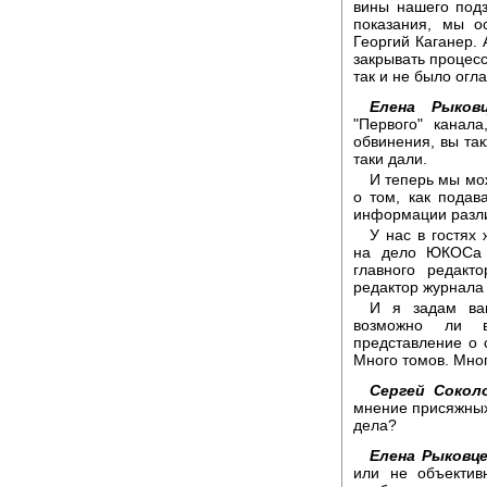
вины нашего под
показания, мы о
Георгий Каганер. 
закрывать процесс
так и не было огл
Елена Рыковц
"Первого" канал
обвинения, вы так
таки дали.
И теперь мы мо
о том, как подав
информации разли
У нас в гостях
на дело ЮКОСа и
главного редакт
редактор журнала 
И я задам вам
возможно ли в
представление о 
Много томов. Мног
Сергей Сокол
мнение присяжных
дела?
Елена Рыковце
или не объектив