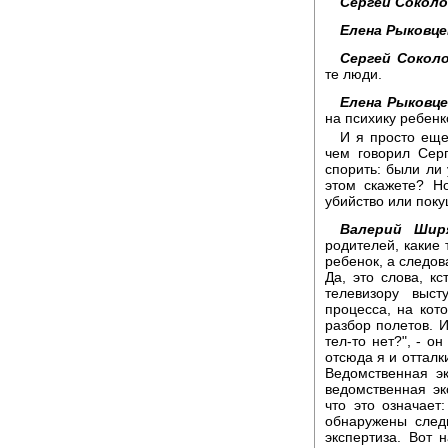
Сергей Соколо
Елена Рыковце
Сергей Соколо
те люди.
Елена Рыковце
на психику ребенк
И я просто еще
чем говорил Сер
спорить: были ли 
этом скажете? Н
убийство или пок
Валерий Шир
родителей, какие 
ребенок, а следова
Да, это слова, кс
телевизору выст
процесса, на кот
разбор полетов. И
тел-то нет?", - он
отсюда я и отталки
Ведомственная эк
ведомственная эк
что это означает
обнаружены следы 
экспертиза. Вот 