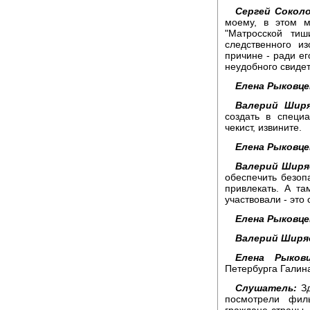
Сергей Соколо
моему, в этом м
"Матросской тиш
следственного и
причине - ради ег
неудобного свиде
Елена Рыковце
Валерий Ширя
создать в специ
чекист, извините.
Елена Рыковце
Валерий Ширя
обеспечить безоп
привлекать. А т
участвовали - это
Елена Рыковце
Валерий Ширя
Елена Рыковц
Петербурга Галина
Слушатель:
Зд
посмотрели фил
граждане страны, 