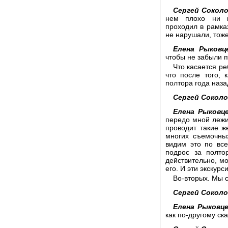
Сергей Соколо
нем плохо ни г
проходил в рамка
не нарушали, тоже
Елена Рыковц
чтобы не забыли п
Что касается ре
что после того, 
полтора года наза
Сергей Соколо
Елена Рыковце
передо мной лежи
проводит такие ж
многих съемочны
видим это по вс
подрос за полто
действительно, мо
его. И эти экскурс
Во-вторых. Мы с
Сергей Соколо
Елена Рыковце
как по-другому ска