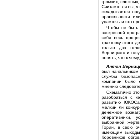
громких, сложных
Считаете ли вы, ч
складывается ощу
правильности ил
удается ли это пр
Чтобы не быть 
воскресной прогр
себя весь проце
трактовку этого д
только два голо
Верницкого и гос
понять, что к чему
Антон Верниц
был начальником 
службы безопас
компании было о
мнению следовате
Схематично это
разобраться с ке
развитию ЮКОСа,
мелкий ли конкур
денежное вознаг
оперативники, 
выбранной жерт
Горин, в свою о
имеющим выходы н
Коровников обго