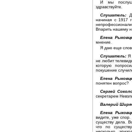
И мы послуш
здравствуйте.
Слушатель:
До
начиная с 1917 г
непрофессионали
Впарить нашему н
Елена Рыковце
мнение.
Я даю еще слов
Слушатель:
Я 
не любит телевиде
которую попроси
покушение случило
Елена Рыковце
понятен вопрос?
Сергей Соколо
секретарем Невзл
Валерий Ширя
Елена Рыковц
видите, уже спор.
существу дела. В
что по существ
несколько эпиз