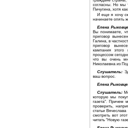
согласны. Но мы 
Пичугина, хотя ка
И еще я хочу с
начинаете опять ж
Елена Рыковце
Вы понимаете, ч
приговор вынесе
Галина, в частнос
приговор вынес
кампания этого
процессом сегодня
что вы очень м
Николаевна из Под
Слушатель:
Зд
ваш вопрос.
Елена Рыковце
Слушатель:
Мо
которую мы поку
газета". Причем 
проверить, напри
статьи Вячеслава
смотреть вот это
читать "Новую газе
Елена Рыковце