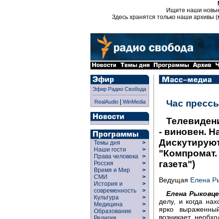
Ищите наши новы
Здесь хранятся только наши архивы (
Эфир Радио Свобода
|
Час пресс
RealAudio
WinMedia
Телевидени
- виновен. 
Дискутируют
Темы дня
>
Наши гости
>
"Компромат.
Права человека
>
газета")
Россия
>
Время и Мир
>
СМИ
>
Ведущая
Елена Р
История и
>
современность
>
Елена Рыковце
Культура
>
делу, и когда нах
Медицина
>
ярко выраженный
Образование
>
возникает необх
Религия
>