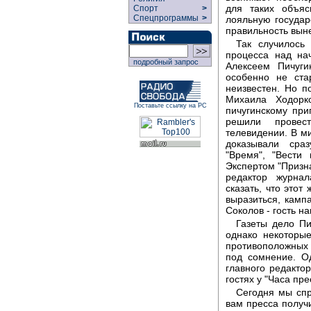
для таких объяс
Спорт
>
Спецпрограммы
>
лояльную государ
правильность вын
Так случилось
процесса над на
подробный запрос
Алексеем Пичуг
особенно не ста
неизвестен. Но п
Михаила Ходорк
Поставьте ссылку на РС
пичугинскому при
решили провес
телевидении. В м
доказывали сра
"Время", "Вести
Экспертом "Призн
редактор журнал
сказать, что этот
выразиться, камп
Соколов - гость 
Газеты дело Пи
однако некоторые
противоположных 
под сомнение. Од
главного редакто
гостях у "Часа пре
Сегодня мы спр
вам пресса получи