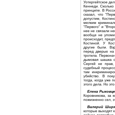
Уотергейтское дел
Кеннеди. Сколько 
принципе. В Росси
сказал, что "Пер
допустим, Костин
мелким криминал
"Первого" и "Втор
нее не связали н
вообще не упоми
происходит, предп
Костиной. У Кос
другие были. Вз
перед дверью на
тротила. Первона
дымовая шашка с 
Сергей не прав,
судебный процесс
там инкриминиро
убийство. В пок
тогда, когда уже 
этого дела. Но это
Елена Рыковце
Коровникова, за 
пожизненно сел, э
Валерий Ширя
которые выходят к
сейчас попробую 