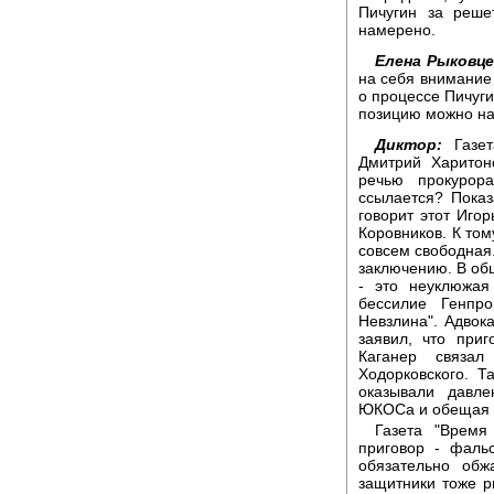
Пичугин за реше
намерено.
Елена Рыковце
на себя внимание 
о процессе Пичуги
позицию можно най
Диктор:
Газе
Дмитрий Харитон
речью прокурор
ссылается? Показ
говорит этот Игор
Коровников. К том
совсем свободная
заключению. В об
- это неуклюжая
бессилие Генпр
Невзлина". Адвок
заявил, что приг
Каганер связа
Ходорковского. Т
оказывали давле
ЮКОСа и обещая в
Газета "Время
приговор - фальс
обязательно обж
защитники тоже рв