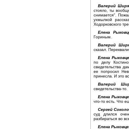
Валерий Ширя
стояло, ты вообще
снимается". Пожа
ухмылкой расска
Ходорковского тре
Елена Рыковц
Гориным.
Валерий Ширя
сказал. Переквал
Елена Рыковце
по делу Костино
свидетельства да
ее попросил Нев
принесла. И это в
Валерий Шир
свидетельства-то.
Елена Рыковце
что-то есть. Что е
Сергей Соколо
суд длился оче
разбираться во все
Елена Рыковце