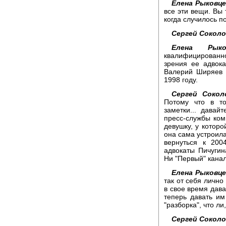
Елена Рыковце
все эти вещи. Вы
когда случилось п
Сергей Соколо
Елена Рыков
квалифицированно 
зрения ее адвок
Валерий Ширяев п
1998 году.
Сергей Сокол
Потому что в то
заметки... давай
пресс-службы ком
девушку, у которо
она сама устроила
вернуться к 200
адвокаты Пичуги
Ни "Первый" канал
Елена Рыковце
так от себя лично
в свое время дава
теперь давать им
"разборка", что л
Сергей Соколо