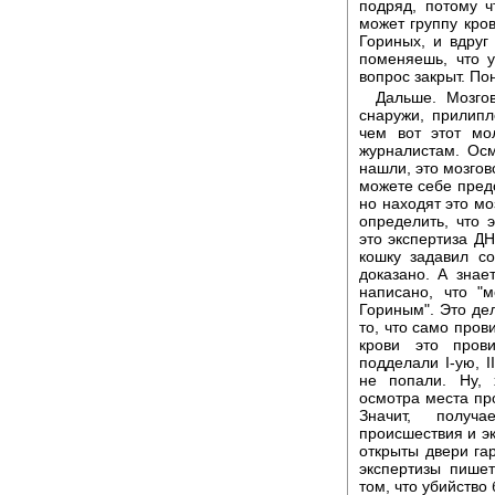
подряд, потому ч
может группу кро
Гориных, и вдруг
поменяешь, что у
вопрос закрыт. П
Дальше. Мозго
снаружи, прилипл
чем вот этот мо
журналистам. Осм
нашли, это мозгов
можете себе предст
но находят это мо
определить, что 
это экспертиза ДН
кошку задавил с
доказано. А знае
написано, что "
Гориным". Это де
то, что само пров
крови это прови
подделали I-ую, II
не попали. Ну, 
осмотра места про
Значит, получ
происшествия и эк
открыты двери гар
экспертизы пишет
том, что убийство