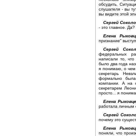
обсудить. Ситуаци
слушателя - вы ту
вы видите этой эп
Сергей Соколо
- это главное. Да?
Елена Рыковц
признание" выступ
Сергей Сокол
федеральных ра
написали то, что
было два года наз
я понимаю, о чем 
секретарь Невз
формально была
компании. А на 
секретарем Леони
просто... я поним
Елена Рыковце
работала личным 
Сергей Соколо
почему это сущес
Елена Рыковц
поняли, что прои