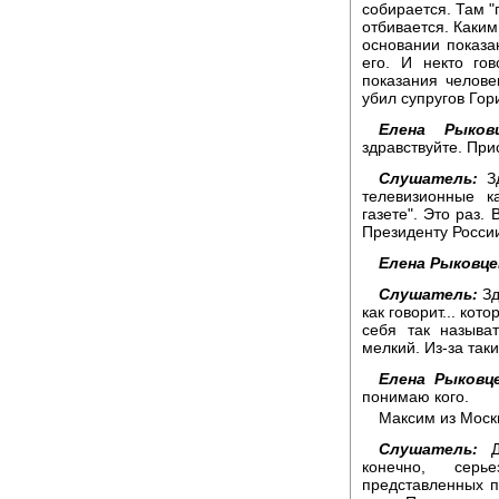
собирается. Там "
отбивается. Каким
основании показа
его. И некто гов
показания челове
убил супругов Гор
Елена Рыковц
здравствуйте. При
Слушатель:
Зд
телевизионные к
газете". Это раз.
Президенту России
Елена Рыковце
Слушатель:
Зд
как говорит... ко
себя так называт
мелкий. Из-за таки
Елена Рыковце
понимаю кого.
Максим из Москв
Слушатель:
До
конечно, серь
представленных п