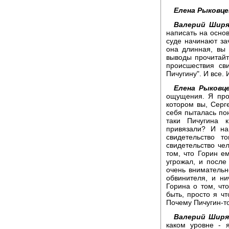
Елена Рыковце
Валерий Ширя
написать на осно
суде начинают зач
она длинная, вы 
выводы прочитайт
происшествия св
Пичугину". И все. 
Елена Рыковце
ощущения. Я про
котором вы, Серге
себя пыталась пон
таки Пичугина 
привязали? И на
свидетельство т
свидетельство че
том, что Горин ем
угрожал, и после
очень внимательн
обвинителя, и ни
Горина о том, чт
быть, просто я чт
Почему Пичугин-т
Валерий Ширя
каком уровне - 