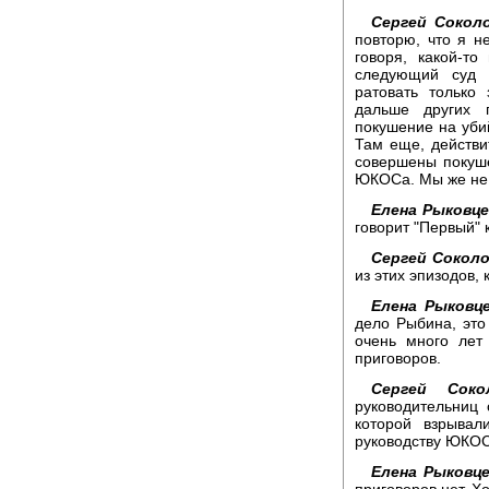
Сергей Соколо
повторю, что я не
говоря, какой-т
следующий суд 
ратовать только 
дальше других п
покушение на убий
Там еще, действи
совершены покуше
ЮКОСа. Мы же не 
Елена Рыковце
говорит "Первый" к
Сергей Соколо
из этих эпизодов,
Елена Рыковце
дело Рыбина, это
очень много лет
приговоров.
Сергей Соко
руководительниц 
которой взрывал
руководству ЮКОС
Елена Рыковце
приговоров нет. Х