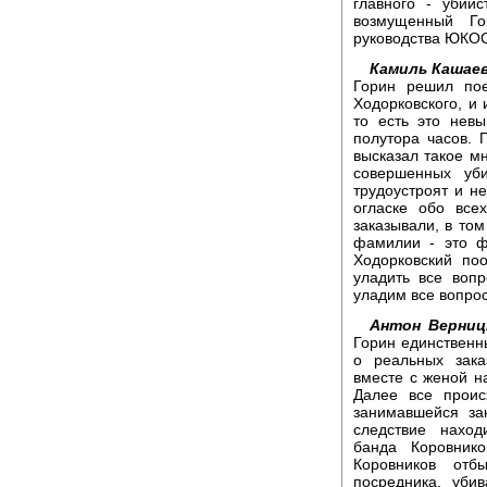
главного - убийс
возмущенный Го
руководства ЮКОС
Камиль Кашаев
Горин решил пое
Ходорковского, и 
то есть это нев
полутора часов. 
высказал такое мн
совершенных уб
трудоустроят и н
огласке обо все
заказывали, в том
фамилии - это ф
Ходорковский по
уладить все воп
уладим все вопрос
Антон Верниц
Горин единственн
о реальных зака
вместе с женой на
Далее все проис
занимавшейся за
следствие наход
банда Коровник
Коровников отб
посредника, уби