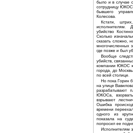
было и в случае 
сотрудницу ЮКОСа
бывшего управ
Колесова.
Кстати, штри
исполнителям. 
убийство Костин
Сколько изначаль
сказать сложно, н
многочисленных з
где позже и был у
Вообще следств
убийств, связанны
компании ЮКОС юр
города, до Москв
по всей столице.
Но пока Горин 
на улице Вавилов
разрабатывают п
ЮКОСа, взорват
взрывают лестни
Ошибка происход
времени переехала
одного из круп
показала на суд
попросил ее подн
Исполнителям з