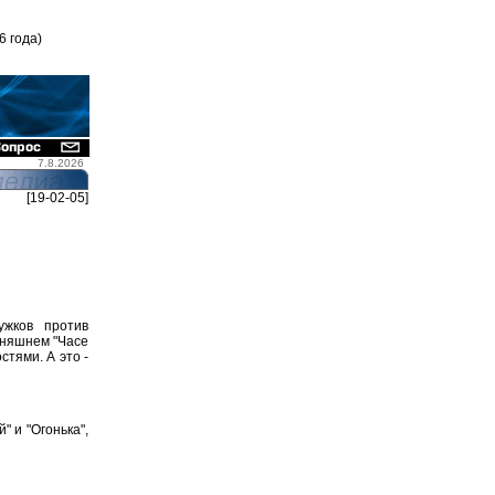
6 года)
7.8.2026
[19-02-05]
ужков против
одняшнем "Часе
тями. А это -
 и "Огонька",