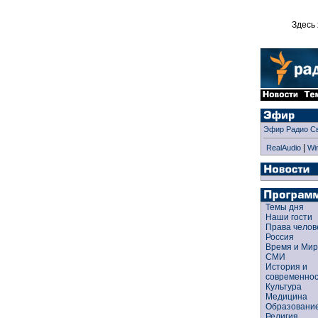
Здесь 
Эфир Радио С
|
RealAudio
Wi
Темы дня
Наши гости
Права чело
Россия
Время и Ми
СМИ
История и
современно
Культура
Медицина
Образован
Религия