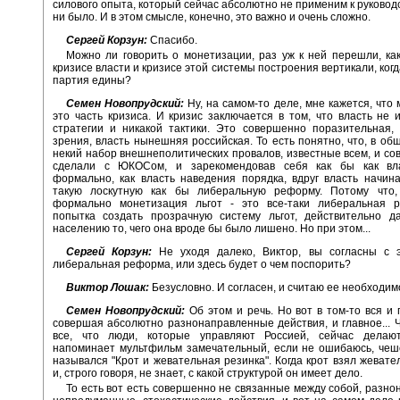
силового опыта, который сейчас абсолютно не применим к руководс
ни было. И в этом смысле, конечно, это важно и очень сложно.
Сергей Корзун:
Спасибо.
Можно ли говорить о монетизации, раз уж к ней перешли, ка
кризисе власти и кризисе этой системы построения вертикали, ког
партия едины?
Семен Новопрудский:
Ну, на самом-то деле, мне кажется, что 
это часть кризиса. И кризис заключается в том, что власть не 
стратегии и никакой тактики. Это совершенно поразительная,
зрения, власть нынешняя российская. То есть понятно, что, в об
некий набор внешнеполитических провалов, известные всем, и сов
сделали с ЮКОСом, и зарекомендовав себя как бы как вл
формально, как власть наведения порядка, вдруг власть начин
такую лоскутную как бы либеральную реформу. Потому что,
формально монетизация льгот - это все-таки либеральная 
попытка создать прозрачную систему льгот, действительно да
населению то, чего она вроде бы было лишено. Но при этом...
Сергей Корзун:
Не уходя далеко, Виктор, вы согласны с э
либеральная реформа, или здесь будет о чем поспорить?
Виктор Лошак:
Безусловно. И согласен, и считаю ее необходим
Семен Новопрудский:
Об этом и речь. Но вот в том-то вся и 
совершая абсолютно разнонаправленные действия, и главное... Ч
все, что люди, которые управляют Россией, сейчас делаю
напоминает мультфильм замечательный, если не ошибаюсь, чеш
назывался "Крот и жевательная резинка". Когда крот взял жевате
и, строго говоря, не знает, с какой структурой он имеет дело.
То есть вот есть совершенно не связанные между собой, разн