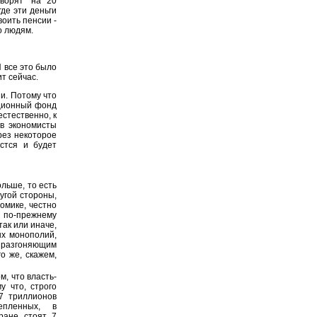
ворят "на 20
где эти деньги
оить пенсии -
о людям.
И все это было
ит сейчас.
и. Потому что
ационный фонд
естественно, к
ов экономисты
ерез некоторое
стся и будет
ольше, то есть
угой стороны,
номике, честно
по-прежнему
так или иначе,
ых монополий,
м разгоняющим
о же, скажем,
м, что власть-
у что, строго
 7 триллионов
епленных, в
ране стоят 7