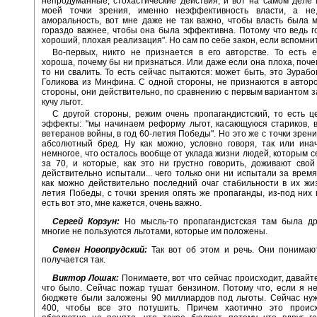
непродуманные, стохастические действия, и вот на самом деле 
моей точки зрения, именно неэффективность власти, а не
аморальность, вот мне даже не так важно, чтобы власть была 
гораздо важнее, чтобы она была эффективна. Потому что ведь го
хороший, плохая реализация". Но сам по себе закон, если вспомнит
Во-первых, никто не признается в его авторстве. То есть 
хороша, почему бы ни признаться. Или даже если она плоха, почем
то ни свалить. То есть сейчас пытаются: может быть, это Зурабо
Голикова из Минфина. С одной стороны, не признаются в авторс
стороны, они действительно, по сравнению с первым вариантом з
кучу льгот.
С другой стороны, режим очень пропагандистский, то есть 
эффекты: "мы начинаем реформу льгот, касающуюся стариков, 
ветеранов войны, в год 60-летия Победы". Но это же с точки зрен
абсолютный бред. Ну как можно, условно говоря, так или ина
немногое, что осталось вообще от уклада жизни людей, которым се
за 70, и которые, как это ни грустно говорить, доживают свой
действительно испытали... чего только они ни испытали за время
как можно действительно последний очаг стабильности в их жиз
летия Победы, с точки зрения опять же пропаганды, из-под них 
есть вот это, мне кажется, очень важно.
Сергей Корзун:
Но мысль-то пропагандистская там была др
многие не пользуются льготами, которые им положены.
Семен Новопрудский:
Так вот об этом и речь. Они понимают
получается так.
Виктор Лошак:
Понимаете, вот что сейчас происходит, давайте
что было. Сейчас пожар тушат бензином. Потому что, если я н
бюджете были заложены 90 миллиардов под льготы. Сейчас нуж
400, чтобы все это потушить. Причем хаотично это проис