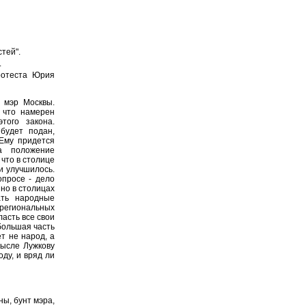
тей".
.
ротеста Юрия
 мэр Москвы.
 что намерен
того закона.
будет подан,
 Ему придется
а положение
 что в столице
и улучшилось.
опросе - дело
нно в столицах
ать народные
региональных
асть все свои
большая часть
т не народ, а
мысле Лужкову
оду, и вряд ли
ны, бунт мэра,