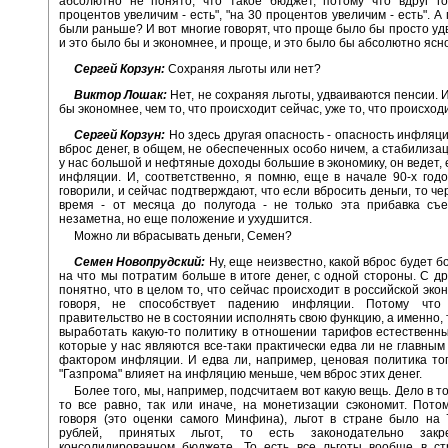
абсолютно не понято, что такое бюджет, потому что вдруг го
процентов увеличим - есть", "на 30 процентов увеличим - есть". А 
были раньше? И вот многие говорят, что проще было бы просто удв
и это было бы и экономнее, и проще, и это было бы абсолютно ясн
Сергей Корзун:
Сохраняя льготы или нет?
Виктор Лошак:
Нет, не сохраняя льготы, удваиваются пенсии. 
бы экономнее, чем то, что происходит сейчас, уже то, что происход
Сергей Корзун:
Но здесь другая опасность - опасность инфляци
вброс денег, в общем, не обеспеченных особо ничем, а стабилиз
у нас большой и нефтяные доходы большие в экономику, он ведет, 
инфляции. И, соответственно, я помню, еще в начале 90-х год
говорили, и сейчас подтверждают, что если вбросить деньги, то ч
время - от месяца до полугода - не только эта прибавка съе
незаметна, но еще положение и ухудшится.
Можно ли вбрасывать деньги, Семен?
Семен Новопрудский:
Ну, еще неизвестно, какой вброс будет б
на что мы потратим больше в итоге денег, с одной стороны. С др
понятно, что в целом то, что сейчас происходит в российской эко
говоря, не способствует падению инфляции. Потому что 
правительство не в состоянии исполнять свою функцию, а именно, 
выработать какую-то политику в отношении тарифов естественн
которые у нас являются все-таки практически едва ли не главны
фактором инфляции. И едва ли, например, ценовая политика тог
"Газпрома" влияет на инфляцию меньше, чем вброс этих денег.
Более того, мы, например, подсчитаем вот какую вещь. Дело в то
то все равно, так или иначе, на монетизации сэкономит. Потом
говоря (это оценки самого Минфина), льгот в стране было на
рублей, принятых льгот, то есть законодательно закр
консолидированном бюджете. То есть все льготы вообще в ст