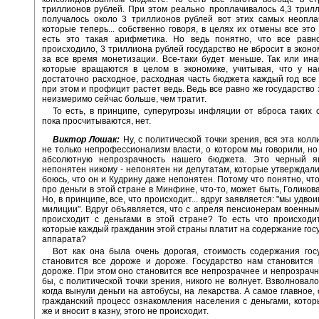
триллионов рублей. При этом реально проплачивалось 4,3 трилл
получалось около 3 триллионов рублей вот этих самых неопла
которые теперь... собственно говоря, в целях их отмены все это 
есть это такая арифметика. Но ведь понятно, что все равн
происходило, 3 триллиона рублей государство не вбросит в эконом
за все время монетизации. Все-таки будет меньше. Так или ина
которые вращаются в целом в экономике, учитывая, что у нас
достаточно расходное, расходная часть бюджета каждый год все 
при этом и профицит растет ведь. Ведь все равно же государство
неизмеримо сейчас больше, чем тратит.
То есть, в принципе, суперугрозы инфляции от вброса таких 
пока просчитываются, нет.
Виктор Лошак:
Ну, с политической точки зрения, вся эта колл
не только непрофессионализм власти, о котором мы говорили, но
абсолютную непрозрачность нашего бюджета. Это черный я
непонятен никому - непонятен ни депутатам, которые утверждали
боюсь, что он и Кудрину даже непонятен. Потому что понятно, что
про деньги в этой стране в Минфине, что-то, может быть, Голиков
Но, в принципе, все, что происходит... вдруг заявляется: "мы удв
милиции". Вдруг объявляется, что с апреля пенсионерам военным..
происходит с деньгами в этой стране? То есть что происходи
которые каждый гражданин этой страны платит на содержание гос
аппарата?
Вот как она была очень дорогая, стоимость содержания гос
становится все дороже и дороже. Государство нам становится
дороже. При этом оно становится все непрозрачнее и непрозрачне
бы, с политической точки зрения, никого не волнует. Взволновало
когда вынули деньги на автобусы, на лекарства. А самое главное,
гражданский процесс ознакомления населения с деньгами, кото
же и вносит в казну, этого не происходит.