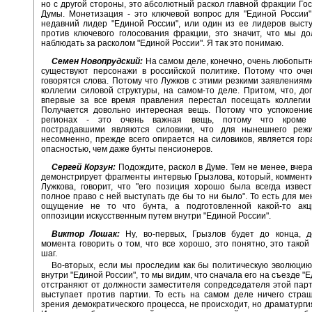
но с другой стороны, это абсолютный раскол главной фракции Го
Думы. Монетизация - это ключевой вопрос для "Единой России
недавний лидер "Единой России", или один из ее лидеров выст
против ключевого голосования фракции, это значит, что мы д
наблюдать за расколом "Единой России". Я так это понимаю.
Семен Новопрудский:
На самом деле, конечно, очень любопытн
существуют персонажи в российской политике. Потому что оче
говорятся слова. Потому что Лужков с этими резкими заявлениям
коллегии силовой структуры, на самом-то деле. Притом, что, до
впервые за все время правления перестал посещать коллеги
Получается довольно интересная вещь. Потому что успокоение
регионах - это очень важная вещь, потому что кроме 
пострадавшими являются силовики, что для нынешнего режи
несомненно, прежде всего опирается на силовиков, является го
опасностью, чем даже бунты пенсионеров.
Сергей Корзун:
Подождите, раскол в Думе. Тем не менее, вчер
демонстрирует фрагменты интервью Грызлова, который, коммент
Лужкова, говорит, что "его позиция хорошо была всегда извес
полное право с ней выступать где бы то ни было". То есть для ме
ощущение не то что бунта, а подготовленной какой-то акц
оппозиции искусственным путем внутри "Единой России".
Виктор Лошак:
Ну, во-первых, Грызлов будет до конца, д
момента говорить о том, что все хорошо, это понятно, это такой
шаг.
Во-вторых, если мы проследим как бы политическую эволюци
внутри "Единой России", то мы видим, что сначала его на съезде "
отстраняют от должности заместителя сопредседателя этой парт
выступает против партии. То есть на самом деле ничего страш
зрения демократического процесса, не происходит, но драматурги