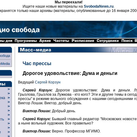
Мы переехали!
Ищите наши новые материалы на
SvobodaNews.ru
.
хранятся только наши архивы (материалы, опубликованные до 16 января 200
вобода
Час прессы
nMedia
Дорогое удовольствие: Дума и деньги
Ведущий
Сергей Корзун
>
Сергей Корзун:
Дорогое удовольствие: Дума и деньги. Л
>
Грызлова, Грызлов за Лужкова - кто кого? Эти и другие темы в сег
века
>
прессы" в режиме вольного обсуждения с нашими сегодняшними гос
>
Виктор Лошак. Виктор, добрый день.
р
>
>
Виктор Лошак:
Добрый день.
>
Сергей Корзун:
Бывший главный редактор "Московских новостей"
сть
>
а ныне вольный художник. Все правильно?
>
>
Виктор Лошак:
Верно. Профессор МГИМО.
ие
>
>