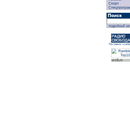
Спорт
Спецпрогра
подробный за
Поставьте ссылк