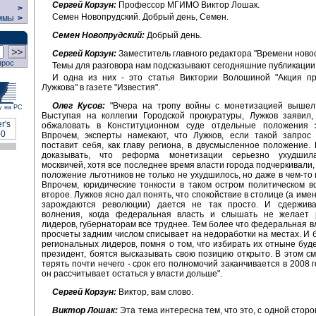
Сергей Корзун:
Профессор МГИМО Виктор Лошак.
>
Семен Новопрудский. Добрый день, Семен.
ммы
>
Семен Новопрудский:
Добрый день.
Сергей Корзун:
Заместитель главного редактора "Времени новос
прос
Темы для разговора нам подсказывают сегодняшние публикации
И одна из них - это статья Виктории Волошиной "Акция п
Лужкова" в газете "Известия".
Олег Кусов:
"Вчера на тропу войны с монетизацией вышел
у на РС
Выступая на коллегии Городской прокуратуры, Лужков заявил,
обжаловать в Конституционном суде отдельные положения э
Впрочем, эксперты намекают, что Лужков, если такой запрос 
поставит себя, как главу региона, в двусмысленное положение.
доказывать, что реформа монетизации серьезно ухудшил
москвичей, хотя все последнее время власти города подчеркивали,
положение льготников не только не ухудшилось, но даже в чем-то 
Впрочем, юридические тонкости в таком остром политическом в
второе. Лужков ясно дал понять, что спокойствие в столице (а име
зарождаются революции) дается не так просто. И сдержив
волнения, когда федеральная власть и слышать не желает 
лидеров, губернаторам все труднее. Тем более что федеральная вл
просчеты задним числом списывает на недоработки на местах. И 
региональных лидеров, помня о том, что избирать их отныне буде
президент, боятся высказывать свою позицию открыто. В этом с
терять почти нечего - срок его полномочий заканчивается в 2008 г
он рассчитывает остаться у власти дольше".
Сергей Корзун:
Виктор, вам слово.
Виктор Лошак:
Эта тема интересна тем, что это, с одной сторо