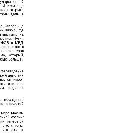
сударственной
". И если еще
упает открыто
олжны дальше
о, как вообще
нь важно, где
и выступил на
пустим, Путин
и ФСБ и МВД.
 силовиков в
пенсионеров
ма, который,
раздо большей
а телевидение
ируя действия
тна, он имеет
ня это полное
ии, создание
о последнего
 политический
ю мэра Москвы
Единой России"
ии, теперь он
ного, с точки
я интересная.