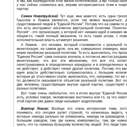
И мы, как наблюдатели этой жизни политической, а мы только набл
у нас сейчас сложилось все, вправе интересоваться этим и поку
партер.
Семен Новопрудский:
Тут еще, мне кажется, есть одна трога
Грызлов и Лужков являются, если так можно выразиться, 
существования людей в "Единой России". Потому что на самом-то д
это есть инструмент абсолютно виртуальной политики. Понятно
Россия" - это организация, у которой нет никаких идей и никаких мы
общем-то, такой полный механизм, то есть такая штука, с по
исполнительная власть штампует решения.
А Лужков - это человек, который сталкивается с реальной п
монетизация, на самом деле, она же, совершенно очевидно, вер
некие проблески реальной политики. То есть выяснилось, что бро
"Единая Россия" сама сначала изучала, а потом на местах раздав
монетизацию, что все эти механизмы, что вся эта полит
сконструирована в определенных коридорах и в определенных к
не действует, а действует некая другая политика. Потому что как
идея власти действительно соприкоснулась с большим количе
которые до этого мирно спали, выяснилось, что, например, тот же
по должности оказывается объектом реальной политики. Вот по
два человека, существующие внутри одной партии, существуют
разных политиках.
Вот тоже очень любопытно, что в итоге внутри "Единой России
есть, условно говоря, человеческие инстинкты или то, за что нек
этой партии уже давно люди называют андрогинами.
Виктор Лошак:
Вообще это очень интересная тема, пот
понимать, кто сегодня рулит страной, то начинаешь видеть, 
которые никогда реально не избирались, никогда не руководили,
большим заводом, там, где нужны компромиссы, там, где нужн
знать, что ты скажешь большому количеству людей. Это люди тако