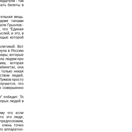
юдатели - так
пать билеты в
тельная вещь.
двумя типами
еле Грызлов -
, что "Единая
слей, и это, в
мощью которой
олитикой. Вот
нула в Россию
шюры, которые
ала людям про
ика, которая
абинетах, она
 только некая
ством людей,
 Лужков просто
лучается, что
 в совершенно
" победит. То
оторых людей в
ому что если
что это люди,
 предположим,
о очень точно
го аппаратно-