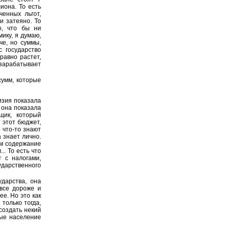
иона. То есть
ченных льгот,
и затеяно. То
о, что бы ни
ику, я думаю,
че, но суммы,
 государство
равно растет,
 зарабатывает
сумм, которые
изия показала
 она показала
щик, который
 этот бюджет,
 что-то знают
а знает лично.
оим содержание
. То есть что
т с налогами,
ударственного
ударства, она
 все дороже и
е. Но это как
 только тогда,
 создать некий
рые население