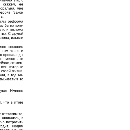
именно это, с
, скажем, ее
моральна, мне
ворят: "закон
ь...
если реформа
у бы на кого-
в или госпожа
тве. С другой
акона, изъяли
ценят внешние
в том числе и
ия пропаганды
че, менять то
йчас, скажем,
 век, которые
 своей жизни,
ни, в год 60-
выбивать?! То
угая. Именно
, что в итоге
 отставим то,
е ошибаюсь, в
но потратить
ходит. Людям