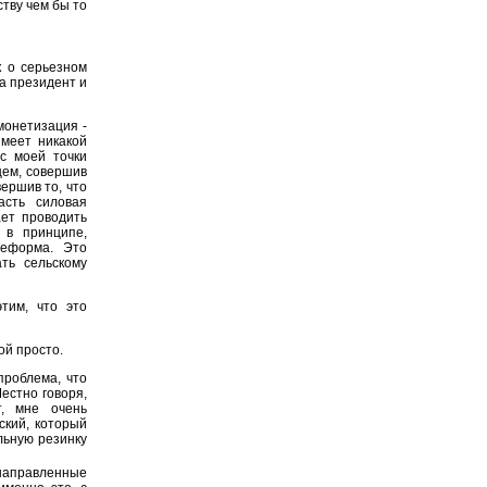
тву чем бы то
к о серьезном
да президент и
монетизация -
имеет никакой
 с моей точки
щем, совершив
ершив то, что
асть силовая
ает проводить
 в принципе,
реформа. Это
ть сельскому
тим, что это
ой просто.
проблема, что
естно говоря,
т, мне очень
ский, который
льную резинку
онаправленные