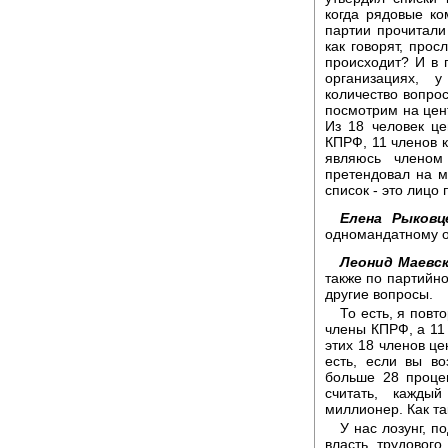
когда рядовые ко
партии прочитали 
как говорят, прос
происходит? И в 
организациях, 
количество вопрос
посмотрим на цент
Из 18 человек це
КПРФ, 11 членов 
являюсь членом
претендовал на м
список - это лицо
Елена Рыковц
одномандатному о
Леонид Маевск
также по партийно
другие вопросы.
То есть, я повт
члены КПРФ, а 11 
этих 18 членов ц
есть, если вы в
больше 28 процен
считать, кажды
миллионер. Как та
У нас лозунг, п
власть трудового