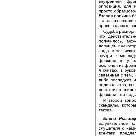
внутренняя фро
оппозиция, для т
просто образцово-
Вторая причина б
- когда ты находи
право задавать во
Судьба распоря
что действитель
получилось, мож
допущен к некото
когда меня искл
внутри - я мог зад
фракции, то тут в
исключен из фракц
я считаю, в руко
связанная с тем, 
либо последует и
недовольство, вы
достаточно широ
фракции, это подс
И второй вопро
скандалы, котор
такова.
Елена Рыковц
вступительное 
слушателя с нами
все-таки предл