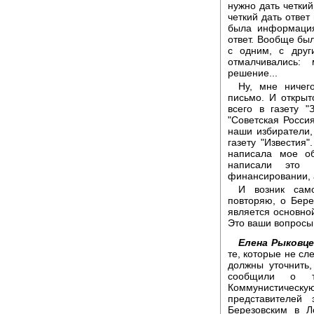
нужно дать четки
четкий дать ответ
была информация
ответ. Вообще был
с одним, с друг
отмалчивались
решение...
Ну, мне ничего
письмо. И откры
всего в газету "
"Советская Россия
наши избиратели,
газету "Известия"
написала мое о
написали это 
финансировании, 
И возник сам
повторяю, о Бер
является основной
Это ваши вопросы.
Елена Рыковце
те, которые не сл
должны уточнить
сообщили о т
Коммунистическ
представителей
Березовским в Л