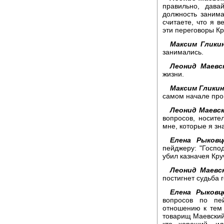
правильно, дава
должность занима
считаете, что я 
эти переговоры К
Максим Гликин
занимались.
Леонид Маевс
жизни.
Максим Гликин
самом начале прог
Леонид Маевск
вопросов, носите
мне, которые я зн
Елена Рыковц
пейджеру: "Господ
убил казначея Кру
Леонид Маевс
постигнет судьба 
Елена Рыковц
вопросов по пей
отношению к тем
товарищ Маевский,
кто хороший, и