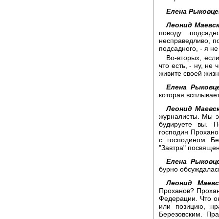
Елена Рыковце
Леонид Маевск
поводу подсад
несправедливо, по
подсадного, - я н
Во-вторых, если
что есть, - ну, не
живите своей жиз
Елена Рыковце
которая всплывает 
Леонид Маевс
журналисты. Мы э
будируете вы. П
господин Проханов
с господином Бе
"Завтра" посвящен
Елена Рыковце
бурно обсуждалас
Леонид Маевс
Проханов? Прохан
Федерации. Что о
или позицию, нр
Березовским. Пр