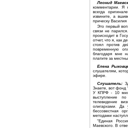
Леонид Маевс
комментарии. Я 
всегда оригинал
извините, а вши
прическу Василия
Это первый воп
связи не парился
происходит в Гос
отчет, что я, как
стоял против де
повременную оп
благодаря мне н
платите за местн
Елена Рыковце
слушателям, котор
эфире.
Слушатель:
Зд
Знаете, вот фонд 
У КПРФ - 10 мил
выступление по
телевидение ви
олигархами. Да
бессовестная ор
методами наступле
"Единая Росси
Маевского. В отве