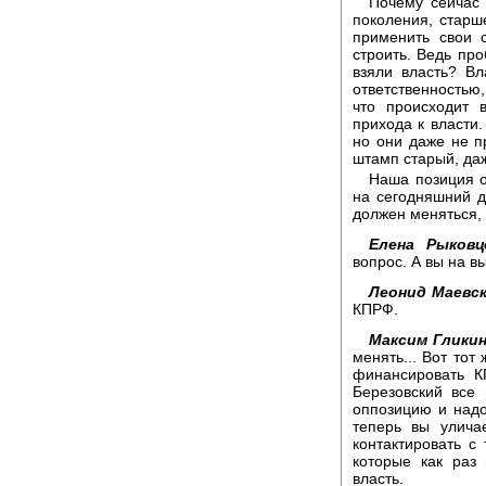
Почему сейчас 
поколения, старш
применить свои 
строить. Ведь про
взяли власть? Вл
ответственностью,
что происходит 
прихода к власти.
но они даже не пр
штамп старый, да
Наша позиция о
на сегодняшний д
должен меняться, 
Елена Рыковц
вопрос. А вы на в
Леонид Маевс
КПРФ.
Максим Гликин
менять... Вот тот
финансировать К
Березовский все
оппозицию и надо
теперь вы улича
контактировать с
которые как раз
власть.