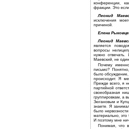
конференции, к
фракции. Это если
Леонид Маевс
исключения моег
причиной.
Елена Рыковце
Леонид Маевс
является поводо
вопросы нелицеп
нужно отвечать.
Маевский, не оди
Почему именно
письмо? Понятно
было обсуждение, 
происходит. Я м
Прежде всего, я н
партийной ответст
своеобразная ниш
группировкам, а 
Зюгановым и Купцо
знаете. Я занима
было нервозности
материально, это 
И поэтому мне нич
Понимая, что в