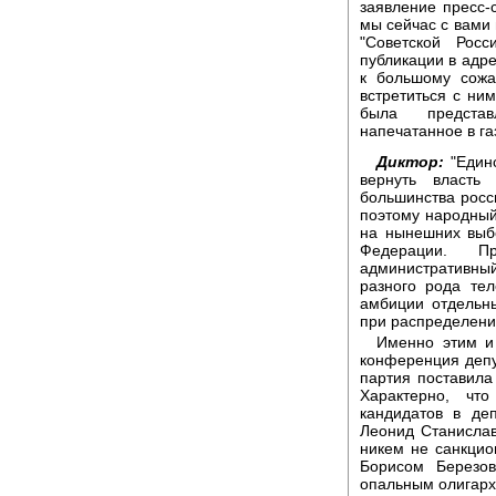
заявление пресс-
мы сейчас с вами 
"Советской Рос
публикации в адре
к большому сожа
встретиться с ни
была представ
напечатанное в га
Диктор:
"Единс
вернуть власть
большинства росс
поэтому народны
на нынешних выб
Федерации. П
административный
разного рода тел
амбиции отдельн
при распределени
Именно этим и
конференция депу
партия поставила
Характерно, чт
кандидатов в де
Леонид Станислав
никем не санкцио
Борисом Березо
опальным олигарх