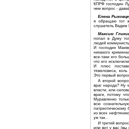
КПРФ господин Лу
чем вопрос - дава
Елена Рыковце
я обращаю тот ж
слушатель Вадим 
Максим Глики
попал в Думу то
людей коммунисты 
И господин Маевс
никакого кримина
все-таки его боль
что его исключили
И плюс постави
тяжеловеса, коль
Это первый вопро
А второй вопро
враг народа? Ну ч
власти, или силов
враги, потому чт
Муравленко тольк
всю сознательну
патриотическому б
из всех нефтяник
уж так...
И третий вопрос
или вот у вас (вы