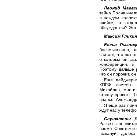
Леонид Маевс
тайна Полишинеля
в каждом коллек
ячейке, в отде
обсуждается? Это
Максим Гликин
Елена Рыковц
бессмысленно, п
считает, что вот 
о которых он ска
конференции, в 
Поэтому дальше р
что он порочит, он 
Еще пейджерно
КПРФ состоят н
Михайлов, многи
страну кровью. Т
вранье. Александр
Я еще раз прин
ждут нас у телефо
Слушатель:
До
Разве вы не счита
время Советског
пожалуй, далеко