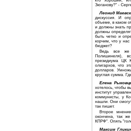
Зюганову?" - Серг
Леонид Маевск
дискуссия. И оп
объеме, в каком о
и должны знать п
должны определят
быть четко и опр
корчим, что у нас
бюджет?
Ведь все же 
Полишинеля), в
президиума ЦК 
олигархов, что э
долларов. Умнож
круглая сумма. Гд
Елена Рыковце
хотелось, чтобы в
институт управле
коммунисты, у К
нашли. Они смогут
так пишет.
Второе мнение
окончена, так ж
КПРФ". Опять "гол
Максим Гликин