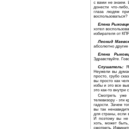
с вами не знаем.
донести что-либо
глаза людям пр
воспользоваться?
Елена Рыковце
хотел воспользов
избирателя от КП
Леонид Маевск
абсолютно другие
Елена Рыковц
Здравствуйте. Гов
Слушатель:
Я 
Неужели вы думае
просто, грубо сказ
вы просто как чел
избы и это все вы
это как-то внутри 
Смотреть уже
телевизору - эти к
гадости. Зачем то
вы так ненавидит
для страны, если 
И поэтому вы не 
хоть, может быть,
смотреть. Извинит