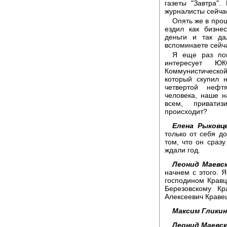
газеты "Завтра"
журналисты сейча
Опять же в прош
ездил как бизне
деньги и так д
вспоминаете сейч
Я еще раз пов
интересует 
Коммунистическо
который скупил 
четвертой нефт
человека, наше н
всем, привати
происходит?
Елена Рыковце
только от себя д
том, что он сраз
ждали год.
Леонид Маевс
начнем с этого. 
господином Кравц
Березовскому К
Алексеевич Краве
Максим Гликин
Леонид Маевск