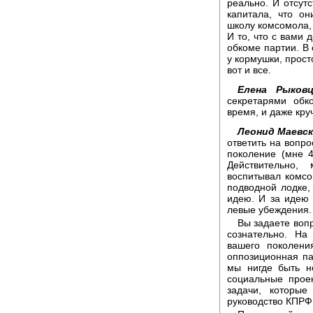
реально. И отсут
капитала, что о
школу комсомола,
И то, что с вами 
обкоме партии. В 
у кормушки, прост
вот и все.
Елена Рыковц
секретарями обк
время, и даже кру
Леонид Маевск
ответить на вопро
поколение (мне 4
Действительно,
воспитывал комсо
подводной лодке, 
идею. И за идею 
левые убеждения.
Вы задаете воп
сознательно. На
вашего поколени
оппозиционная па
мы нигде быть н
социальные проек
задачи, которые
руководство КПРФ,