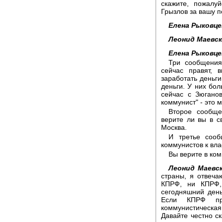
скажите, пожалуй
Грызлов за вашу 
Елена Рыковце
Леонид Маевск
Елена Рыковце
Три сообщения
сейчас правят,
заработать деньги
деньги. У них бол
сейчас с Зюгано
коммунист" - это 
Второе сообще
верите ли вы в с
Москва.
И третье сооб
коммунистов к вла
Вы верите в ко
Леонид Маевс
страны, я отвеч
КПРФ, ни КПРФ,
сегодняшний день.
Если КПРФ при
коммунистическая
Давайте честно с