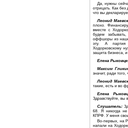
Да, нужны сейч
отрицать. Как без 
что вы декларируе
Леонид Маевск
плохо. Финансир
вместе с Ходорко
будем забывать
оффшоры из нашей
эту. А партия
Ходорковскому ну
защита бизнеса, и 
Елена Рыковце
Максим Глики
значит, ради того
Леонид Маевс
такие, есть и во 
Елена Рыковц
Здравствуйте, вы 
Слушатель:
Зд
68. Я никогда н
КПРФ. У меня свои
Во-первых, на Р
напали на Ходорко