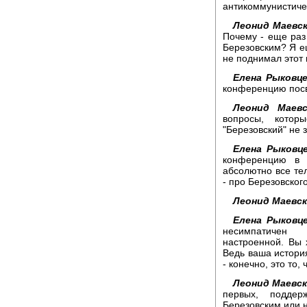
антикоммунистиче
Леонид Маевск
Почему - еще раз
Березовским? Я ещ
не поднимал этот 
Елена Рыковце
конференцию посв
Леонид Маевс
вопросы, кото
"Березовский" не з
Елена Рыковце
конференцию в г
абсолютно все те
- про Березовского
Леонид Маевск
Елена Рыковце
несимпатичен 
настроенной. Вы 
Ведь ваша история
- конечно, это то,
Леонид Маевск
первых, подде
Березовским или н