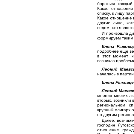
бороться каждый
Какое отношение
списку, к лицу п
Какое отношение 
другие лица, ко
ведем, кто являет
И произошла ди
формируем таким 
Елена Рыковце
подробнее еще вер
в этот момент, 
возникла проблем
Леонид Маевс
началась в партии
Елена Рыковце
Леонид Маевск
мнения многих лю
вторых, возникли 
региональном сп
крупный олигарх о
по другим региона
Далее, возникл
господин Луговск
отношение гражд