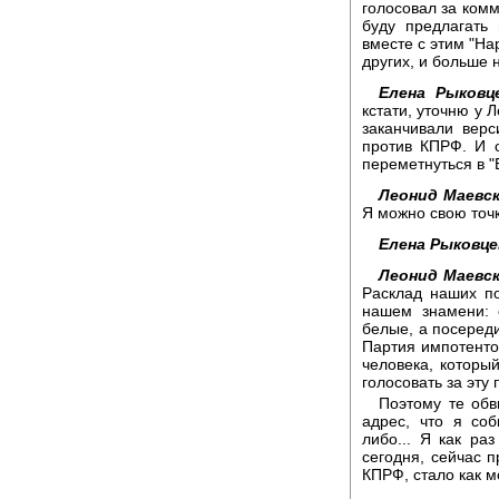
голосовал за комм
буду предлагать 
вместе с этим "На
других, и больше 
Елена Рыковц
кстати, уточню у 
заканчивали верс
против КПРФ. И о
переметнуться в 
Леонид Маевск
Я можно свою точк
Елена Рыковце
Леонид Маевск
Расклад наших п
нашем знамени: 
белые, а посереди
Партия импотенто
человека, которы
голосовать за эту 
Поэтому те обв
адрес, что я со
либо... Я как ра
сегодня, сейчас п
КПРФ, стало как м