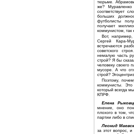
тюрьме. Абрамови
же? Муравленко
соответствует с
больших должно
футболисты пол
получает милли
коммунистом, так 
Вот, например,
Сергей Кара-Му
встречаются разб
советского стро
немалую часть ру
строй? Я бы сказа
человеку своего п
мусоре. А что о
строй? Эгоцентриз
Поэтому, почем
коммунисты. Это
который всегда мы
КПРФ.
Елена Рыковц
мнение, оно пон
плохого в том, ч
партии либо в сп
Леонид Маевск
за этот вопрос, 