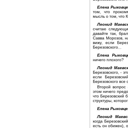
Елена Рыковце
том, что проком
мысль о том, что 
Леонид Маевс
считаю следующи
давайте так, бра
Савва Морозов, на
вижу, если Бере
Березовского...
Елена Рыковц
ничего плохого?
Леонид Маевск
Березовского, - э
если Березовски
Березовского все 
Второй вопрос 
этом ничего предо
что Березовский 
структуры, которо
Елена Рыковце
Леонид Маевс
когда Березовски
есть он обижен), 