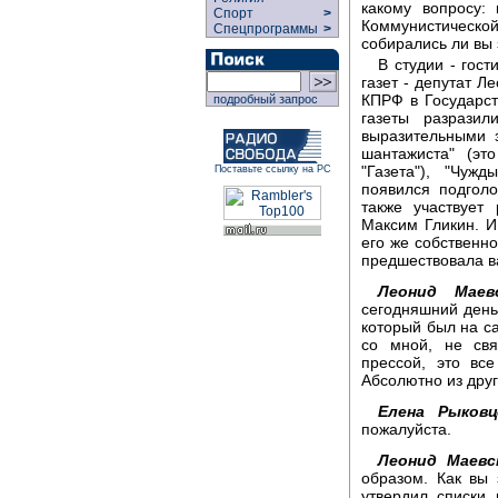
какому вопросу:
Спорт
>
Коммунистической 
Спецпрограммы
>
собирались ли вы 
В студии - гост
газет - депутат Л
КПРФ в Государст
подробный запрос
газеты разрази
выразительными 
шантажиста" (эт
"Газета"), "Чуж
Поставьте ссылку на РС
появился подголо
также участвует
Максим Гликин. И
его же собственно
предшествовала 
Леонид Маевс
сегодняшний день
который был на са
со мной, не свя
прессой, это вс
Абсолютно из друг
Елена Рыковц
пожалуйста.
Леонид Маевс
образом. Как вы
утвердил списки