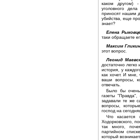
каком другом) 
уголовного дел
приносят нашим д
убийства, еще про
знает?
Елена Рыковце
таки обращаете ег
Максим Гликин
этот вопрос.
Леонид Маевс
достаточно легко 
история, у каждог
как хочет. И мне,
ваши вопросы, к
отвечать.
Было бы очень
газеты "Правда",
задавали те же 
вопросы, которы
господ на сегодня
Что касается 
Ходорковского, по
так много, поч
партийном списке
который возникает