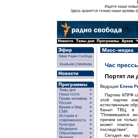
Ищите наши новы
Здесь хранятся только наши архивы (
Эфир Радио Свобода
|
Час пресс
RealAudio
WinMedia
Портят ли
Ведущая
Елена Р
Темы дня
>
Наши гости
>
Партию КПРФ со
Права человека
>
этой партии из
Россия
>
естественным обр
Время и Мир
>
Канал ТВЦ, в ч
СМИ
>
"Появившаяся и
История и
>
причем не только
современность
>
может повлечь 
Культура
>
Медицина
>
последствия".
Образование
>
Сегодня мы пр
Религия
>