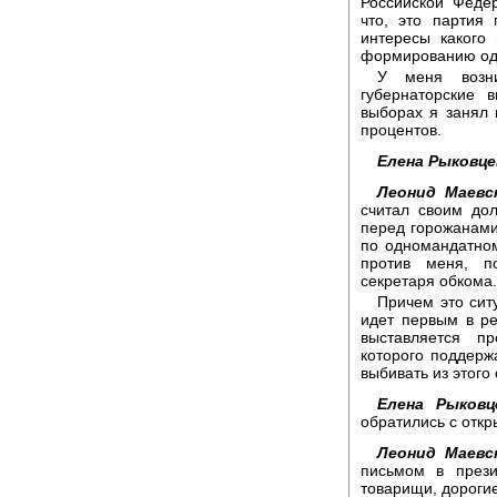
Российской Федер
что, это партия
интересы какого
формированию одн
У меня возни
губернаторские 
выборах я занял 
процентов.
Елена Рыковце
Леонид Маевс
считал своим до
перед горожанами
по одномандатном
против меня, п
секретаря обкома.
Причем это сит
идет первым в ре
выставляется пр
которого поддерж
выбивать из этого 
Елена Рыковц
обратились с откр
Леонид Маевс
письмом в прези
товарищи, дорогие