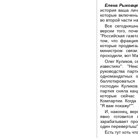
Елена Рыковце
история ваша лич
которые включены
во второй части н
Все сегодняшни
версии того, поч
"Российская газе
том, что фракция
которые продвиг
министром связи
проходили, вот Ма
Олег Куликов, 
известиях": "Н
руководства парт
одномандатных о
баллотироваться
господин Кулико
партия сняла кан
которые сейчас
Компартии. Когда 
"Я вам покажу!"".
И, наконец, вер
явно готовится 
зарабатывает пр
один перевертыш"
Есть тут хоть чт