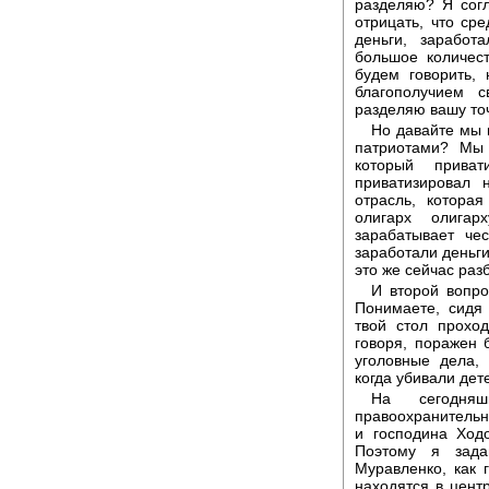
разделяю? Я сог
отрицать, что ср
деньги, заработ
большое количест
будем говорить,
благополучием 
разделяю вашу точ
Но давайте мы 
патриотами? Мы 
который прива
приватизировал 
отрасль, которая
олигарх олига
зарабатывает че
заработали деньг
это же сейчас раз
И второй вопро
Понимаете, сидя
твой стол проход
говоря, поражен 
уголовные дела,
когда убивали дет
На сегодня
правоохранительн
и господина Ход
Поэтому я зада
Муравленко, как 
находятся в цент