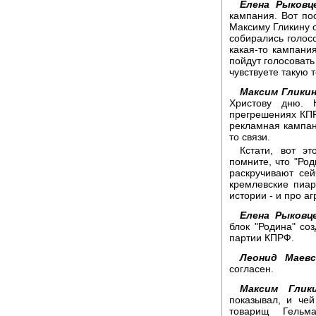
Елена Рыковц
кампания. Вот пос
Максиму Гликину о
собирались голосо
какая-то кампани
пойдут голосовать
чувствуете такую
Максим Гликин
Христову дню. 
прегрешениях КПРФ
рекламная кампани
то связи.
Кстати, вот э
помните, что "Ро
раскручивают се
кремлевские пиа
истории - и про а
Елена Рыковце
блок "Родина" соз
партии КПРФ.
Леонид Маевс
согласен.
Максим Глики
показывал, и чей
товарищ Гельм