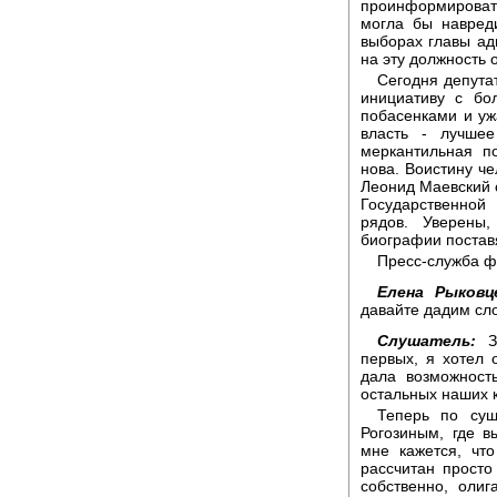
проинформироват
могла бы навреди
выборах главы ад
на эту должность 
Сегодня депута
инициативу с бо
побасенками и ужа
власть - лучше
меркантильная п
нова. Воистину че
Леонид Маевский 
Государственной
рядов. Уверены,
биографии поставя
Пресс-служба ф
Елена Рыковц
давайте дадим сло
Слушатель:
Зд
первых, я хотел 
дала возможност
остальных наших 
Теперь по сущ
Рогозиным, где в
мне кажется, чт
рассчитан просто
собственно, олиг