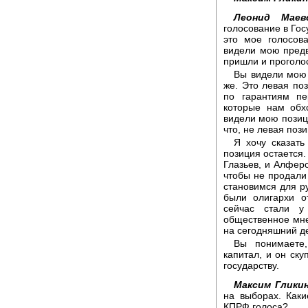
Леонид Маевс
голосование в Гос
это мое голосов
видели мою предв
пришли и проголо
Вы видели мою 
же. Это левая по
по гарантиям пе
которые нам обх
видели мою позици
что, не левая поз
Я хочу сказать
позиция остается.
Глазьев, и Алферо
чтобы не продали
становимся для р
были олигархи о
сейчас стали у
общественное мне
на сегодняшний де
Вы понимаете
капитал, и он ску
государству.
Максим Гликин
на выборах. Каки
КПРФ голоса?