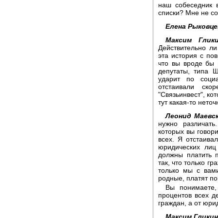
наш собеседник 
списки? Мне не со
Елена Рыковце
Максим Глики
Действительно ли
эта история с по
что вы вроде бы 
депутаты, типа 
ударит по соц
отстаивали ско
"Связьинвест", ко
тут какая-то неточ
Леонид Маевс
нужно различать
которых вы говори
всех. Я отстаива
юридических лиц
должны платить 
так, что только г
только мы с вам
родные, платят п
Вы понимаете,
процентов всех де
граждан, а от юрид
Максим Гликин