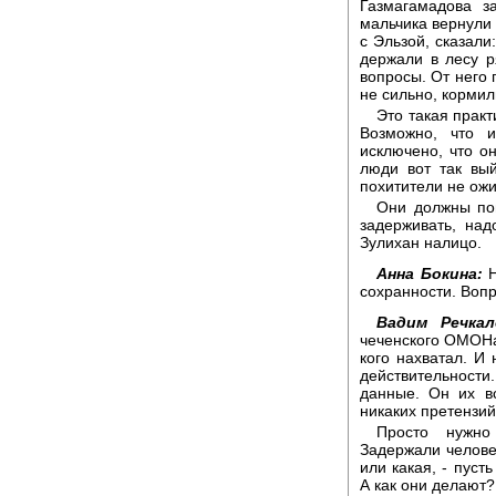
Газмагамадова з
мальчика вернули 
с Эльзой, сказали
держали в лесу р
вопросы. От него 
не сильно, кормил
Это такая практ
Возможно, что 
исключено, что о
люди вот так вы
похитители не ож
Они должны пом
задерживать, на
Зулихан налицо.
Анна Бокина:
Н
сохранности. Вопр
Вадим Речкал
чеченского ОМОНа 
кого нахватал. И
действительност
данные. Он их в
никаких претензий
Просто нужно
Задержали челове
или какая, - пуст
А как они делают? 