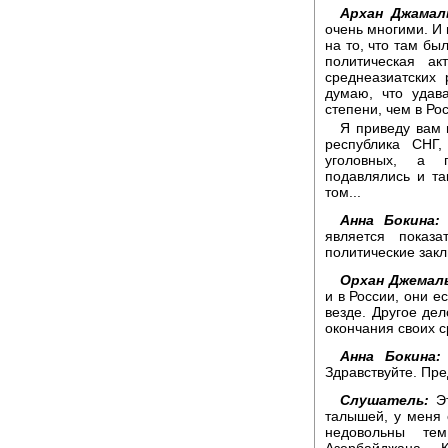
Архан Джамал
очень многими. И 
на то, что там бы
политическая а
среднеазиатских
думаю, что удав
степени, чем в Ро
Я приведу вам 
республика СНГ
уголовных, а п
подавлялись и та
том...
Анна Бокина:
является показ
политические зак
Орхан Джемал
и в России, они е
везде. Другое дел
окончания своих с
Анна Бокина:
Здравствуйте. Пре
Слушатель:
Эт
талышей, у меня 
недовольны те
Азербайджана.