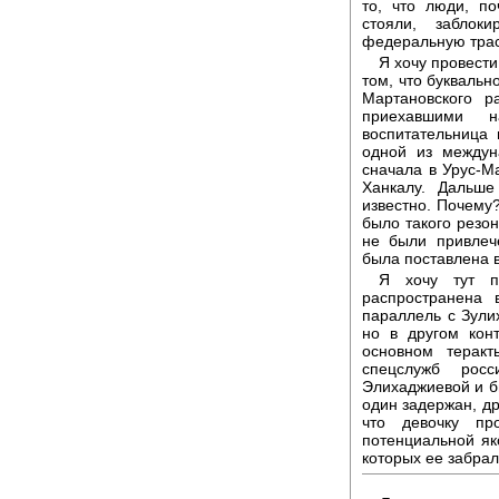
то, что люди, п
стояли, заблок
федеральную трас
Я хочу провест
том, что буквальн
Мартановского 
приехавшими н
воспитательница 
одной из междун
сначала в Урус-М
Ханкалу. Дальш
известно. Почему
было такого резон
не были привлеч
была поставлена в
Я хочу тут п
распространена 
параллель с Зули
но в другом кон
основном терак
спецслужб росс
Элихаджиевой и б
один задержан, др
что девочку про
потенциальной як
которых ее забрал