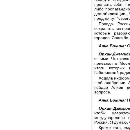
проявить себя, чт
либо пропаганди
дестабилизации. 
предпочтут "своег
Правда Росси
сохранять так нр
которые разоря
городов. Спасибо.
Анна Бокина:
О
Орхан Джемаль
с ними. Что каса
приезжал в Моск
итоги которых 
Габалинской ради
Ходила информа
- об одобрении И
Гейдар Алиев д
вопросе.
Анна Бокина:
Н
Орхан Джемал
чтобы удержат
международных п
Россия. Я думаю, 
Кроме того, ем