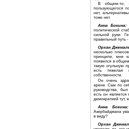
В общем-то, с
пользующегося по
нет, альтернатив
тоже нет.
Анна Бокина:
О
политической ста
сильной руки: Г
правильный путь -
Орхан Джемал
несколько плюсов
принципе, мне к
появился в общем-
такую огульную п
есть тяжелая п
собственности.
Он очень здра
арене. Сам по себ
руководства, бы
есть он является
демократией тут, к
Анна Бокина:
Азербайджана ува
в виду?
Орхан Джемал
уважали, да, его 