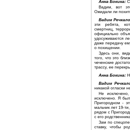
Анна Бокина:
С
Вадим, вот эт
Ожидали ли похит
Вадим Речкало
эти ребята, ко
смертниц, террори
официально объя
удосуживаются лег
даже передачу ему
о похищении.
Здесь они, вид
того, что это бли
чеченские достат
трассу, ее перекры
Анна Бокина:
Н
Вадим Речкал
никакой огласки не
Не исключено,
исключено. Я был
Пригородном - эт
мальчик лет 19-ти,
рядом с Пригород
с его родственник
Зам по спецопе
ставку, чтобы ро