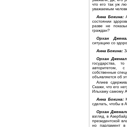
что его так уж лю
уважаемым человек
Анна Бокина:
А
состоянии здоров
разве не показы
граждан?
Орхан Джема
ситуацию со здор
Анна Бокина:
З
Орхан Джемал
государства, т
авторитетом, 
собственные спецс
объявляется об эт
Алиев сдержив
Скажи, что его нет
Ильхаму самому Ал
Анна Бокина:
К
сделать, чтобы в
Орхан Джемал
взгляд, в Азербай
президентской вл
но парламент в