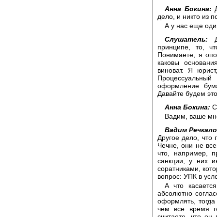
Анна Бокина:
Д
дело, и никто из 
А у нас еще оди
Слушатель:
Де
принципе, то, ч
Понимаете, я опо
каковы основани
виноват. Я юрист
Процессуальный
оформление бума
Давайте будем это
Анна Бокина:
С
Вадим, ваше м
Вадим Речкало
Другое дело, что
Чечне, они не все
что, например, 
санкции, у них и
соратниками, кото
вопрос: УПК в ус
А что касаетс
абсолютно согласе
оформлять, тогда 
чем все время г
считаете, что он 