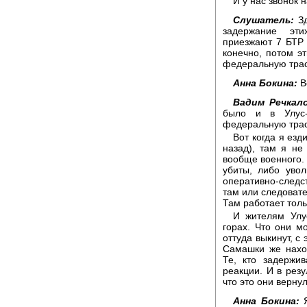
И у нас звонок 
Слушатель:
Зд
задержание эт
приезжают 7 БТР 
конечно, потом э
федеральную трасс
Анна Бокина:
В
Вадим Речкало
было и в Улус
федеральную трасс
Вот когда я езд
назад), там я не
вообще военного. 
убиты, либо увол
оперативно-след
там или следоват
Там работает толь
И жителям Улус
горах. Что они м
оттуда выкинут, с 
Самашки же нахо
Те, кто задержи
реакции. И в резу
что это они верну
Анна Бокина:
Я