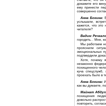
докажите его вину
ему принести пер
совершенно согла
Анна Бокина:
В
услышали, встре
кажется, что это
читателя?
Вадим Речкало
городить... Мне, к
Мы работаем но
прояснили ситуа
эмоциональных пу
подтвердили дока
Хотя, почему я
незаконно федера
похищенного чело
куча спецслужб, 
проехать было в те
Анна Бокина:
И
как вы думаете, п
Майнат Абдул
похищения люде
довольно распрост
повторить, соглас