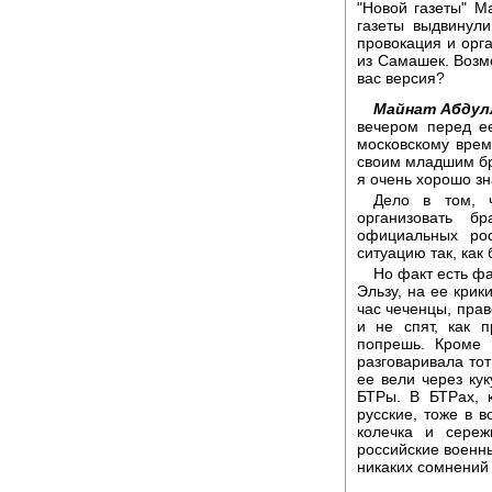
"Новой газеты" М
газеты выдвинул
провокация и орг
из Самашек. Возмо
вас версия?
Майнат Абдул
вечером перед е
московскому врем
своим младшим бра
я очень хорошо зн
Дело в том, 
организовать б
официальных рос
ситуацию так, как
Но факт есть фа
Эльзу, на ее крик
час чеченцы, прав
и не спят, как п
попрешь. Кроме 
разговаривала тот
ее вели через ку
БТРы. В БТРах, 
русские, тоже в 
колечка и сереж
российские военны
никаких сомнений 