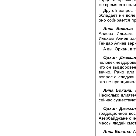
же время его пол
Другой вопрос 
обладает ни волей
оно собирается пр
Анна Бокина:
Н
Алиева Ильхам. 
Ильхам Алиев зая
Гейдар Алиев верн
А вы, Орхан, в 
Орхан Джемал
человек нездоровы
что он выздоровее
вечно. Рано или
вопрос о следующе
это не принципиал
Анна Бокина:
А
Насколько влияте
сейчас существую
Орхан Джемал
традиционное вос
Азербайджане оче
массы людей смотр
Анна Бокина:
А