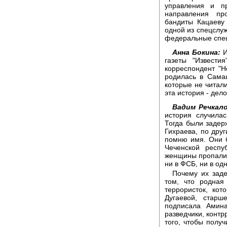
управления и пр
направления пр
бандиты Кацаеву
одной из спецслуж
федеральные спец
Анна Бокина:
И
газеты "Извест
корреспондент "Н
родилась в Сама
которые не читали
эта история - дел
Вадим Речкало
история случила
Тогда были задер
Гихраева, по дру
помню имя. Они 
Чеченской респу
женщины пропали 
ни в ФСБ, ни в од
Почему их заде
том, что родная
террористок, ко
Дугаевой, старш
подписала Амина
разведчики, контр
того, чтобы получ