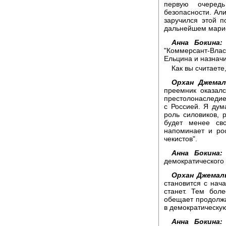
первую очеред
безопасности. Али
заручился этой п
дальнейшем марио
Анна Бокина:
"Коммерсант-Влас
Ельцина и назначи
Как вы считаете
Орхан Джемал
преемник оказалс
престолонаследие
с Россией. Я дум
роль силовиков, 
будет менее св
напоминает и ро
чекистов".
Анна Бокина:
демократического
Орхан Джемал
становится с нач
станет. Тем бол
обещает продолжат
в демократическую
Анна Бокина: