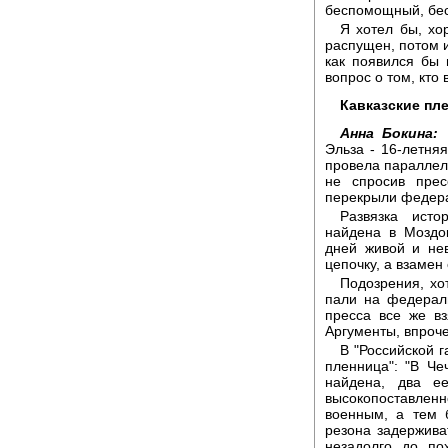
беспомощный, бес
Я хотел бы, х
распущен, потом и
как появился бы
вопрос о том, кто 
Кавказские пл
Анна Бокина:
Н
Эльза - 16-летня
провела параллели
не спросив пре
перекрыли федерал
Развязка ист
найдена в Моздо
дней живой и не
цепочку, а взамен
Подозрения, хо
пали на федерал
пресса все же вз
Аргументы, впроч
В "Российской 
пленница": "В Че
найдена, два ее
высокопоставленн
военным, а тем 
резона задержива
незадолго до по