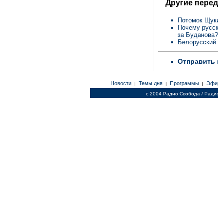
Другие перед
Потомок Щуки
Почему русск
за Буданова?
Белорусский 
Отправить 
Новости
Темы дня
Программы
Эфи
|
|
|
c 2004 Радио Свобода / Ради