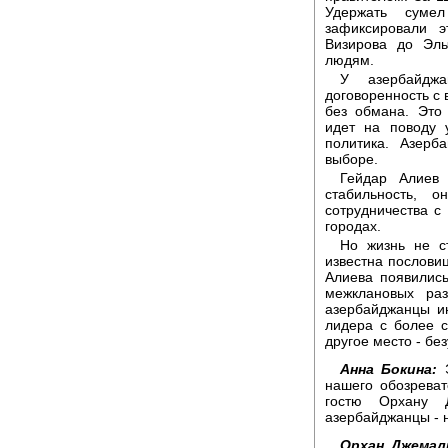
Удержать суме
зафиксировали э
Визирова до Эль
людям.
У азербайджа
договоренность с 
без обмана. Это 
идет на поводу 
политика. Азерб
выборе.
Гейдар Алиев
стабильность, 
сотрудничества с
городах.
Но жизнь не с
известна пословиц
Алиева появились
межклановых раз
азербайджанцы ин
лидера с более 
другое место - без
Анна Бокина:
Э
нашего обозреват
гостю Орхану 
азербайджанцы - 
Орхан Джемал