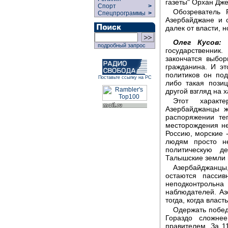
газеты" Орхан Дж
Спорт
>
Обозреватель 
Спецпрограммы
>
Азербайджане и с
далек от власти, 
Олег Кусов:
А
подробный запрос
государственни
закончатся выбор
гражданина. И эт
политиков он по
Поставьте ссылку на РС
либо такая позиц
другой взгляд на 
Этот характ
Азербайджанцы ж
распоряжении те
месторождения не
Россию, морские 
людям просто не
политическую д
Талышские земли 
Азербайджанцы
остаются пассив
неподконтрольн
наблюдателей. Аз
тогда, когда власт
Одержать побед
Гораздо сложне
правителем. За 1