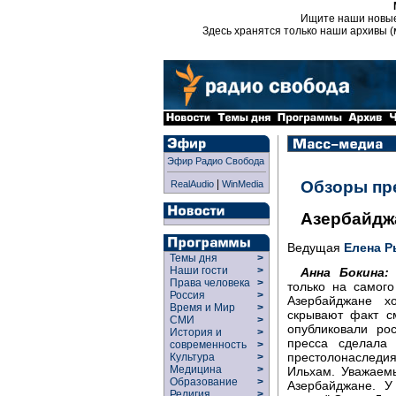
Ищите наши новы
Здесь хранятся только наши архивы (
Эфир Радио Свобода
|
Обзоры пр
RealAudio
WinMedia
Азербайджа
Ведущая
Елена Р
Темы дня
>
Наши гости
>
Анна Бокина:
"
Права человека
>
только на самого
Россия
>
Азербайджане х
Время и Мир
>
скрывают факт с
СМИ
>
опубликовали ро
История и
>
пресса сделала 
современность
>
престолонаследи
Культура
>
Медицина
>
Ильхам. Уважаем
Образование
>
Азербайджане. У
Религия
>