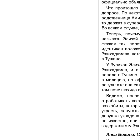
официально объя
Что произошло 
допросе. По неко
родственница Амин
то держат в супер
Во всяком случае, 
Теперь, почем
называть Элизой
скажем так, пол
идентичен положе
Элихаджиева, кот
в Тушино.
У Зулихан Элих
Элихаджиев, и о
попала в Тушино.
в милицию, но оф
результате она са
там пояс шахида и
Видимо, после
отрабатывать все
ваххабиты, которы
украсть, запугат
девушка украдена,
не известно, они
задержали эту Эль
Анна Бокина:
С