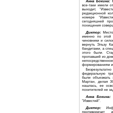
Анна Бокина:
К
все-таки имели о
выходит, "Изве
редакционной ко
номере "Извест
сегодняшней пр
похищения совер
Диктор:
Место
именно по этой 
чиновники и сило
вернуть Эльзу К
бандитами, а спе
этого были. Ст
пропавший из дом
непосредствен
формированиям и 
Безрезультатно
федеральную тра
были объезжать 
Мартан, делая 3
нашлась, ее осв
похитителей не з
Анна Бокина:
И
"Известий".
Диктор:
Инфор
противоречит и