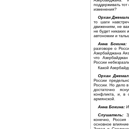
поддерживать тот 
изменения?
Орхан Джемаль
то шаги навстре
движениям, не важ
не будет никаких 
автономии и талыш
Анна Бокина:
В
разговоре о Росс
Азербайджана Аяз
что Азербайджан
России небезразли
Какой Азербайд
Орхан Джемал
России предельно
России. Но дело в
достаточно ясн
конфликта, и, в
армянской.
Анна Бокина:
И
Слушатель:
Зд
конечно, Россия
основное влияни
Запад и Соедине