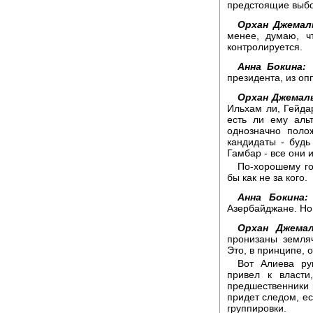
предстоящие выб
Орхан Джемал
менее, думаю, чт
контролируется.
Анна Бокина:
К
президента, из оп
Орхан Джемал
Ильхам ли, Гейдар
есть ли ему альт
однозначно поло
кандидаты - будь
Гамбар - все они 
По-хорошему го
бы как не за кого.
Анна Бокина:
Азербайджане. Но
Орхан Джемал
пронизаны земля
Это, в принципе, 
Вот Алиева ру
привел к власт
предшественники п
придет следом, ес
группировки.