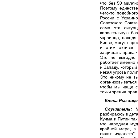
что без 50 милли
Поэтому единств
чего-то подобног
России с Украино
Советского Союза 
сама эта ситуа
колоссальную ба
украинца, находя
Киеве, могут спро
и этим активно 
защищать права ч
Это не выгодно 
работает именно 
и Западу, который
некая угроза поли
Это никому не вы
организовываться
чтобы мы чаще см
точки зрения прав
Елена Рыковце
Слушатель:
Ме
разбираюсь в дета
Кучма и Путин так
что народная муд
крайней мере, в 
видит издалека"