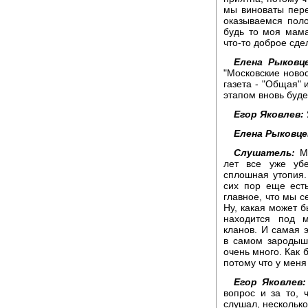
мы виноваты пере
оказываемся пол
будь то моя мама
что-то доброе сде
Елена Рыковце
"Московские новос
газета - "Общая"
этапом вновь буде
Егор Яковлев:
Елена Рыковце
Слушатель:
Ме
лет все уже уб
сплошная утопия.
сих пор еще есть
главное, что мы с
Ну, какая может б
находится под 
кланов. И самая 
в самом зародыш
очень много. Как 
потому что у меня
Егор Яковлев:
вопрос и за то, 
слушал, несколько