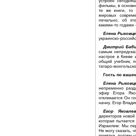
устроен сегодня
фильмы, в основн
те же книги, то 
мировых совреме
печально, об эт
какими-то годами -
Елена Рыковце
украинско-российс
Дмитрий Баби
самым непредска
настрое в Киеве 
общий учебник, п
татаро-монгольск
Гость по ваше
Елена Рыковце
непременно разд
эфир Егора Яко
откликается Он го
начну. Егор Влади
Егор Яковлев
директоров новой
которая пытается
Израилем: Мы пе
Не могу сказать, 
приятна, потому ч