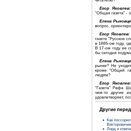
Егор Яковлев:
"Общая газета" - э
Елена Рыковце
вопрос, ориентиро
Егор Яковлев:
газете "Русское с
в 1885-ом году, г
В 17-ом году ее с
бы сегодня подум
Елена Рыковце
рынке? Не уходит
кроме "Общей га
людям?
Егор Яковлев
"Газета" Рафа Ша
чем-то другие и
удовлетворяет, по
Другие перед
Как поссори
Викторовичем
Лорд и комп