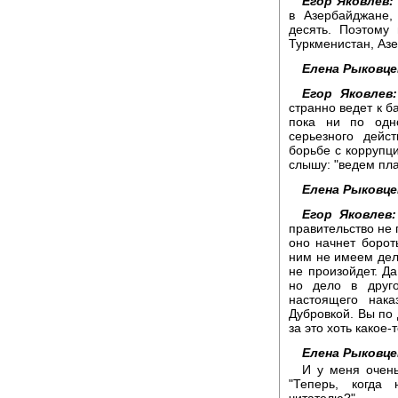
Егор Яковлев:
в Азербайджане,
десять. Поэтому 
Туркменистан, Аз
Елена Рыковце
Егор Яковлев:
странно ведет к б
пока ни по одн
серьезного дейс
борьбе с коррупци
слышу: "ведем план
Елена Рыковце
Егор Яковлев:
правительство не 
оно начнет бороть
ним не имеем дел
не произойдет. Да
но дело в друг
настоящего нак
Дубровкой. Вы по 
за это хоть какое-
Елена Рыковце
И у меня очень
"Теперь, когда
читателю?"