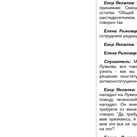
Егор Яковлев:
принимаю. Смешн
остатки "Общей 
шестидесятников
говорил так.
Елена Рыковце
сотрудники редакц
Егор Яковлев:
Елена Рыковце
Слушатель:
Ме
Лужкова, все гов
узнать - как вы
решение констит
антиконституционн
Егор Яковлев:
нападал на Лужко
поводу чеченско
нападал. Он мне
требуете от меня
говорю: "Да, треб
вам признаюсь, я 
мне это все не нр
на это?