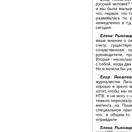
русский человек?
и мы были мальчи
что, первое, что 
развивалась по 
немедленно и т.д
сегодня.
Елена Рыковце
ваше мнение о с
счету, существу
сочувственная: 
руководители, п
Вторая - нескольк
с собой, когда дв
Но я хотела бы уз
Егор Яковлев
журналистке Лат
хорошо и зрело м
хотят, чтобы мы п
НТВ, я не могу с 
тяжело пересматр
митинга на Пуш
специальное при
что, в общем-то
оправдали:
Елена Рыковце