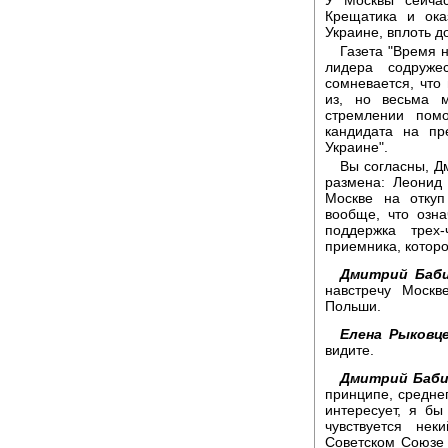
Крещатика и ока
Украине, вплоть д
Газета "Время 
лидера содруже
сомневается, что
из, но весьма 
стремлении помо
кандидата на пр
Украине".
Вы согласны, Д
размена: Леонид
Москве на откуп
вообще, что озн
поддержка трех
приемника, котор
Дмитрий Баби
навстречу Москв
Польши.
Елена Рыковце
видите.
Дмитрий Баби
принципе, среднег
интересует, я бы
чувствуется не
Советском Союзе 