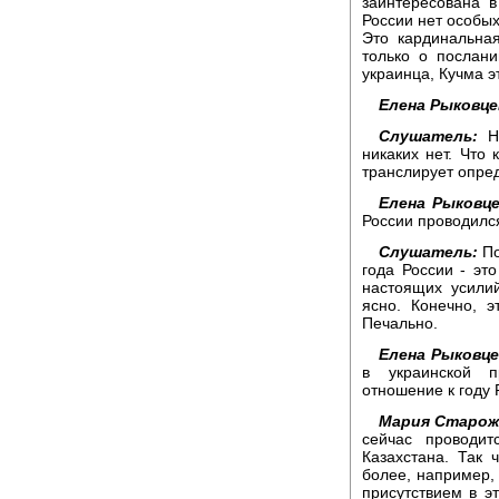
заинтересована в
России нет особых
Это кардинальна
только о послан
украинца, Кучма э
Елена Рыковце
Слушатель:
Ну
никаких нет. Что 
транслирует опре
Елена Рыковце
России проводилс
Слушатель:
По
года России - эт
настоящих усили
ясно. Конечно, э
Печально.
Елена Рыковце
в украинской п
отношение к году 
Мария Старож
сейчас проводи
Казахстана. Так 
более, например, 
присутствием в э