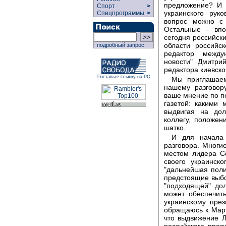
предложение? И 
Спорт
>
украинского рук
Спецпрограммы
>
вопрос можно с 
Остальные - впо
сегодня российски
области российс
подробный запрос
редактор между
новости" Дмитри
редактора киевск
Поставьте ссылку на РС
Мы приглашаем
нашему разговор
ваше мнение по по
газетой: какими 
выдвигая на дол
коллегу, положени
шатко.
И для начала 
разговора. Многие
местом лидера Со
своего украинск
"дальнейшая поли
предстоящие выб
"подходящей" до
может обеспечит
украинскому през
обращаюсь к Мари
что выдвижение 
российского през