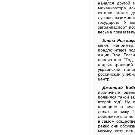
начался другой 
механизатора ил
которая может д
лучшее взаимопо
государств. У м
загранпаспорт по
весьма показатель
Елена Рыковце
меня. например
предпочитают по
акции "год Росс
напечатано: "Год
старых традиций.
украинский: нала
российский учебни
центр:"
Дмитрий Баб
ироничные оценк
появился такой за
второй год". Ну, 
принципе, я ниче
делах не вижу. 
действительно не 
в самом обществе
редко они обсужд
музыку, хотя ест