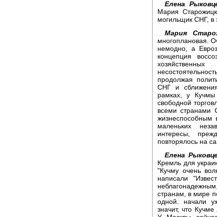
Елена Рыковц
Мария Старожицк
могильщик СНГ, в
Мария Старож
многоплановая. Оч
немодно, а Евроз
концепция воссо
хозяйственны
несостоятельнос
продолжая полит
СНГ и сближения
рамках, у Кучмы
свободной торговл
всеми странами 
жизнеспособным в
маленьких неза
интересы, преж
повторялось на са
Елена Рыковце
Кремль для украин
"Кучму очень вол
написали "Извес
неблагонадежным
странам, в мире п
одной. начали у
значит, что Кучме
У Москвы сейчас