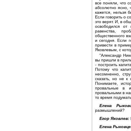
все поняли, что с
абсолютно ясно, 
кажется, нельзя б
Если говорить о с
это верят. И, в о
освободился от 
равенства, про
общественного вз
и сегодня. Если 
привести в приме
Яковлевым, с кот
"Александр Ник
вы пришли в прили
- построить капит
Потому что капи
несомненно, стру
сказать, но не к
Понимаете, исто
провальные в и
провальными в на
то время подумать
Елена Рыковц
размышлений?
Егор Яковлев:
Елена Рыковце