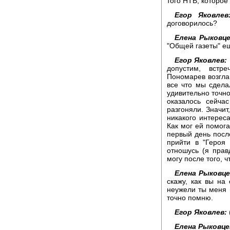
того НТВ, которое
Егор Яковлев
договорилось?
Елена Рыковце
"Общей газеты" ещ
Егор Яковлев:
допустим, встр
Пономарев возглав
все что мы сдела
удивительно точно
оказалось сейча
разгоняли. Значит
никакого интерес
Как мог ей помога
первый день посл
прийти в "Героя 
отношусь (я прав
могу после того, ч
Елена Рыковце
скажу, как вы на
неужели ты меня 
точно помню.
Егор Яковлев:
Елена Рыковце