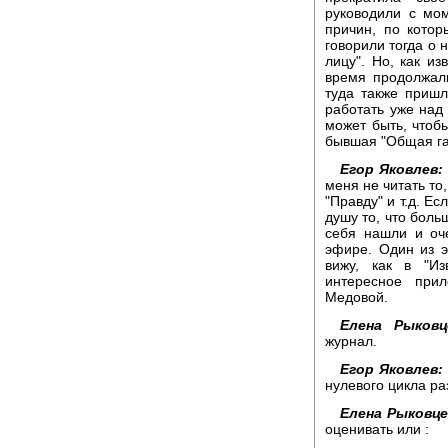
руководили с мо
причин, по кото
говорили тогда о 
лицу". Но, как из
время продолжали
туда также приш
работать уже над
может быть, чтобы
бывшая "Общая газ
Егор Яковлев:
меня не читать то
"Правду" и т.д. Ес
душу то, что боль
себя нашли и оч
эфире. Один из 
вижу, как в "Из
интересное при
Медовой.
Елена Рыковц
журнал.
Егор Яковлев:
нулевого цикла ра
Елена Рыковце
оценивать или :