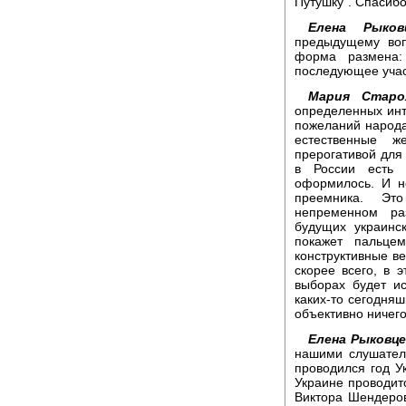
Путушку". Спасиб
Елена Рыковц
предыдущему воп
форма размена:
последующее учас
Мария Старо
определенных инте
пожеланий народа 
естественные ж
прерогативой для
в России есть 
оформилось. И н
преемника. Эт
непременном р
будущих украинс
покажет пальцем
конструктивные в
скорее всего, в 
выборах будет ис
каких-то сегодняш
объективно ничего
Елена Рыковце
нашими слушател
проводился год У
Украине проводитс
Виктора Шендеров