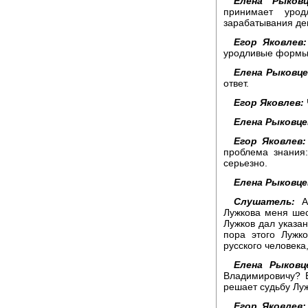
Елена Рыковц
принимает уро
зарабатывания де
Егор Яковлев:
уродливые форм
Елена Рыковце
ответ.
Егор Яковлев:
Елена Рыковце
Егор Яковлев:
проблема знания
серьезно.
Елена Рыковце
Слушатель:
Ар
Лужкова меня шес
Лужков дал указан
пора этого Лужк
русского человека
Елена Рыковц
Владимировичу? 
решает судьбу Лу
Егор Яковлев: