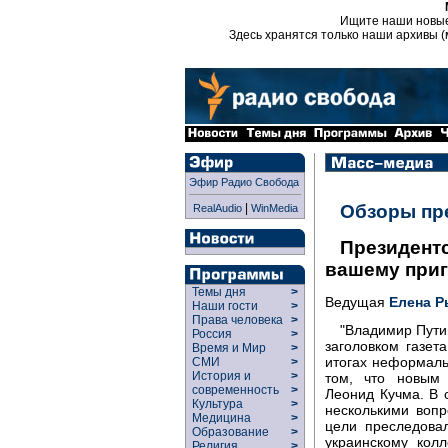
Ищите наши новы
Здесь хранятся только наши архивы (
Эфир Радио Свобода
|
Обзоры пр
RealAudio
WinMedia
Президентс
вашему при
Темы дня
>
Ведущая
Елена Р
Наши гости
>
Права человека
>
"Владимир Пути
Россия
>
заголовком газет
Время и Мир
>
итогах неформаль
СМИ
>
История и
>
том, что новым
современность
>
Леонид Кучма. В с
Культура
>
несколькими воп
Медицина
>
цели преследова
Образование
>
украинскому кол
Религия
>