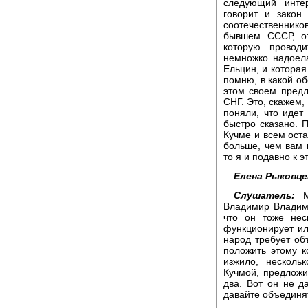
следующий инте
говорит и закон
соотечественнико
бывшем СССР, от
которую провод
немножко надоела
Ельцин, и которая 
помню, в какой о
этом своем предл
СНГ. Это, скажем,
поняли, что идет
быстро сказано. 
Кучме и всем оста
больше, чем вам 
то я и подавно к 
Елена Рыковце
Слушатель:
Ме
Владимир Владим
что он тоже нес
функционирует и
народ требует об
положить этому 
изжило, несколь
Кучмой, предложи
два. Вот он не д
давайте объединя