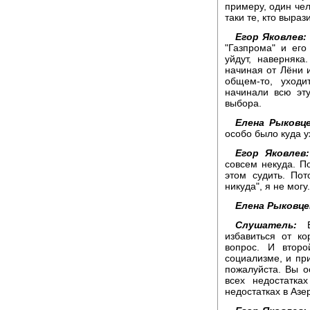
примеру, один чело
таки те, кто выраз
Егор Яковлев:
"Газпрома" и его
уйдут, наверняк
начиная от Лёни 
общем-то, уходи
начинали всю эт
выбора.
Елена Рыковце
особо было куда у
Егор Яковлев:
совсем некуда. По
этом судить. Пот
никуда", я не могу.
Елена Рыковце
Слушатель:
Ег
избавиться от к
вопрос. И втор
социализме, и при
пожалуйста. Вы о
всех недостатка
недостатках в Азе