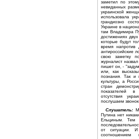
заметил по этому
невиданных разм
украинской женщи
использовала укр
грандиозно сост
Украине в национ
там Владимира Пу
достижениях двух
которые будут то
время напротив 
антироссийские ло
свою заметку п
журналист назвал 
пишет он, - "зад
или, как высказ
познания. Так и
культуры, а Росс
стран демонстр
показателей в 
отсутствия укра
послушаем звонок
Слушатель:
Ме
Путина нет никак
Ельциным. Тем 
последовательност
от ситуации. И
соотношением 