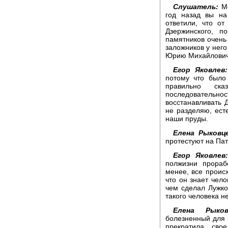
Слушатель:
Ме
год назад вы на
ответили, что о
Дзержинского, п
памятников очень 
заложников у него
Юрию Михайлови
Егор Яковлев:
потому что было
правильно ск
последовательно
восстанавливать Д
не разделяю, ест
наши пруды.
Елена Рыковце
протестуют на Па
Егор Яковлев
полжизни прораб
менее, все происх
что он знает чел
чем сделал Лужко
такого человека н
Елена Рыков
болезненный для 
прекратила сво