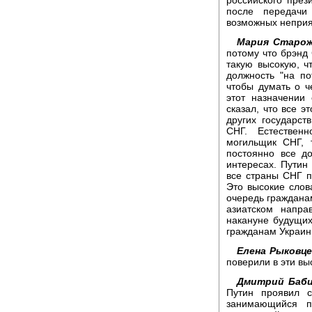
после передачи
возможных неприя
Мария Старож
потому что брэнд
такую высокую, ч
должность "на п
чтобы думать о ч
этот назначении 
сказал, что все э
других государст
СНГ. Естествен
могильщик СНГ, 
постоянно все д
интересах. Путин
все страны СНГ п
Это высокие слова
очередь гражданам
азиатском напра
накануне будущих
гражданам Украины
Елена Рыковце
поверили в эти вы
Дмитрий Баби
Путин проявил 
занимающийся п