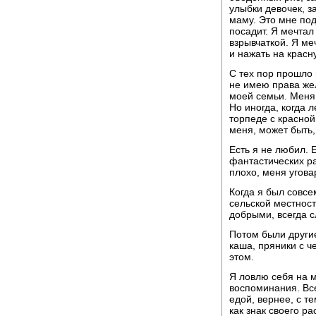
улыбки девочек, з
маму. Это мне под
посадит. Я мечтал
взрывчаткой. Я ме
и нажать на красн
С тех пор прошло 
не имею права жел
моей семьи. Меня 
Но иногда, когда л
торпеде с красной
меня, может быть, 
Есть я не любил. 
фантастических ра
плохо, меня угова
Когда я был совсе
сельской местност
добрыми, всегда с
Потом были другие
каша, пряники с ч
этом.
Я ловлю себя на м
воспоминания. Вс
едой, вернее, с т
как знак своего р