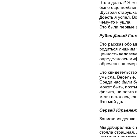
Что я делал? Я же
было еще полблина
Шустрая старушка 
Доесть я успел. В
чему-то и ушла.
Это были первые р
Рубен Давид Гон
Это рассказ обо м
родиться лишним 
ценность человече
определялась миф
обречены на смерт
Это свидетельство 
умысла. Веселые, 
Среди нас были бу
может быть, поэты
физика, ни поэта и
меня осталось, ещ
Это мой долг.
Сергей Юрьенен
Записки из дестко
Мы добирались с д
стояла страшная. 
инвалид в коляске,