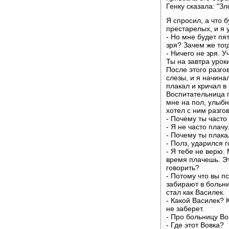
Генку сказала: "Зл
Я спросил, а что б
престарелых, и я 
- Но мне будет пят
зря? Зачем же тог
- Ничего не зря. 
Ты на завтра урок
После этого разг
слезы, и я начина
плакал и кричал в 
Воспитательница 
мне на пол, улыбн
хотел с ним разго
- Почему ты часто
- Я не часто плачу
- Почему ты плака
- Полз, ударился 
- Я тебе не верю.
время плачешь. Э
говорить?
- Потому что вы п
забирают в больни
стал как Василек.
- Какой Василек? 
не заберет.
- Про больницу Во
- Где этот Вовка?