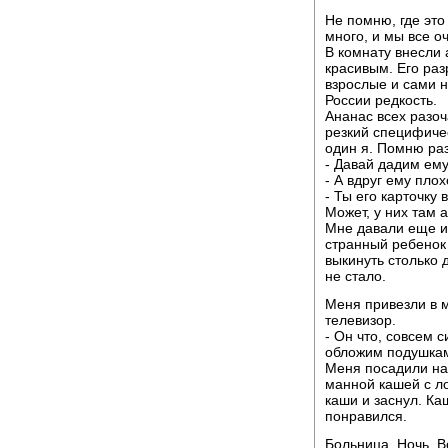
Не помню, где это
много, и мы все о
В комнату внесли
красивым. Его раз
взрослые и сами н
России редкость.
Ананас всех разоч
резкий специфичес
один я. Помню раз
- Давай дадим ем
- А вдруг ему плох
- Ты его карточку 
Может, у них там а
Мне давали еще и 
странный ребенок 
выкинуть столько 
не стало.
Меня привезли в 
телевизор.
- Он что, совсем 
обложим подушка
Меня посадили на
манной кашей с л
каши и заснул. Ка
понравился.
Больница. Ночь. В