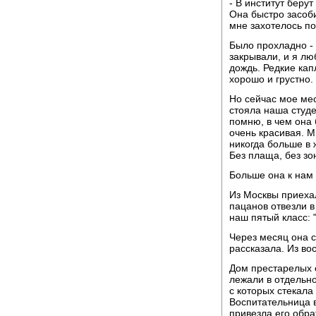
- В институт берут
Она быстро засоби
мне захотелось по
Было прохладно - 
закрывали, и я лю
дождь. Редкие кап
хорошо и грустно.
Но сейчас мое мес
стояла наша студен
помню, в чем она
очень красивая. М
никогда больше в 
Без плаща, без зо
Больше она к нам
Из Москвы приехал
пацанов отвезли 
наш пятый класс: 
Через месяц она с
рассказала. Из во
Дом престарелых 
лежали в отдельно
с которых стекала
Воспитательница в
привезла его обра