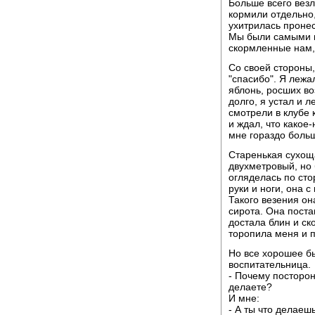
Больше всего вез
кормили отдельно
ухитрилась проне
Мы были самыми н
скормленные нам,
Со своей стороны,
"спасибо". Я лежа
яблонь, росших во
долго, я устал и 
смотрели в клубе 
и ждал, что какое
мне гораздо боль
Старенькая сухощ
двухметровый, но 
огляделась по сто
руки и ноги, она 
Такого везения он
сирота. Она поста
достала блин и ск
торопила меня и п
Но все хорошее бы
воспитательница.
- Почему посторон
делаете?
И мне:
- А ты что делаеш