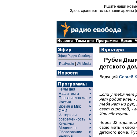
Ищите наши новы
Здесь хранятся только наши архивы (
Эфир Радио Свобода
Рубен Дави
|
RealAudio
WinMedia
детского до
Ведущий
Сергей 
Темы дня
>
Наши гости
>
Если у тебя нет р
Права человека
>
нет родителей - н
Россия
>
тебя нет ни рук,
Время и Мир
>
свет сиротой, - в
СМИ
>
Или сдохнуть.
История и
>
современность
>
Через 32 года по
Культура
>
свою мать и свою 
Медицина
>
детского дома. Ру
Образование
>
Религия
>