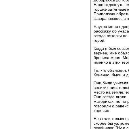
Надо отдохнуть пе
горшке затягивает
Приползаю обратно
заворачиваюсь в н
Наутро меня одену
расскажу об ужаса
всегда пятерки по
герой.
Когда я был совсе
вернее, мне объяс
бросила меня. Мне
именно в этих тер
Те, кто объяснял,
Конечно, были и д
Они были учителям
великих писателях
место на земле, е
Они всегда лгали.
материках, но не 
говорили о равенс
ходячих.
Не лгали только н
скорее бы уж поме
покойника: "Ну и 