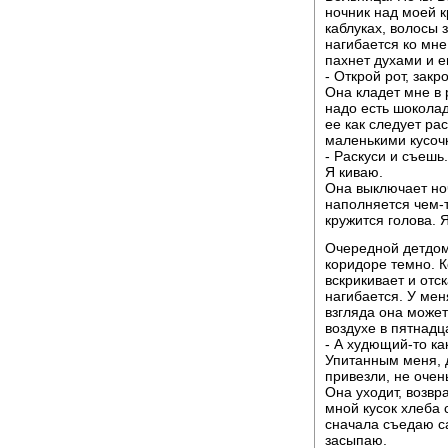
ночник над моей к
каблуках, волосы 
нагибается ко мне
пахнет духами и 
- Открой рот, закр
Она кладет мне в 
надо есть шокола
ее как следует ра
маленькими кусоч
- Раскуси и съешь
Я киваю.
Она выключает ноч
наполняется чем-т
кружится голова. Я
Очередной детдом.
коридоре темно. К
вскрикивает и отс
нагибается. У мен
взгляда она может
воздухе в пятнадц
- А худющий-то ка
Упитанным меня, д
привезли, не очен
Она уходит, возвр
мной кусок хлеба 
сначала съедаю са
засыпаю.