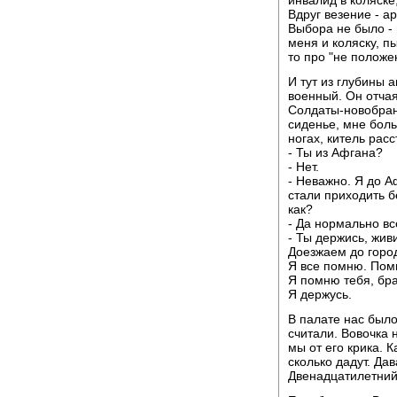
Вдруг везение - а
Выбора не было -
меня и коляску, п
то про "не положе
И тут из глубины 
военный. Он отчая
Солдаты-новобран
сиденье, мне боль
ногах, китель расс
- Ты из Афгана?
- Нет.
- Неважно. Я до А
стали приходить б
как?
- Да нормально вс
- Ты держись, жив
Доезжаем до город
Я все помню. Помн
Я помню тебя, бра
Я держусь.
В палате нас было
считали. Вовочка 
мы от его крика. К
сколько дадут. Дав
Двенадцатилетний