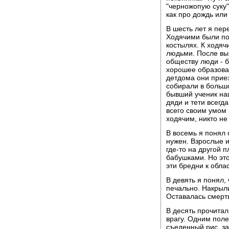
"черножопую суку"
как про дождь или 
В шесть лет я пер
Ходячими были поч
костылях. К ходяч
людьми. После вы
обществу люди - б
хорошее образован
детдома они приез
собирали в больш
бывший ученик наш
дяди и тети всегд
всего своим умом 
ходячим, никто не
В восемь я понял 
нужен. Взрослые и
где-то на другой 
бабушками. Но это
эти бредни к обла
В девять я понял, 
печально. Накрыли
Оставалась смерть
В десять прочитал
врагу. Одним поле
съеденный рис, за