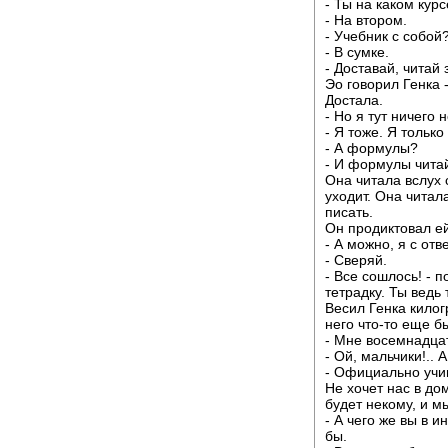
- Ты на каком кур
- На втором.
- Учебник с собой
- В сумке.
- Доставай, читай 
Эо говорил Генка -
Достала.
- Но я тут ничего
- Я тоже. Я только
- А формулы?
- И формулы чита
Она читала вслух 
уходит. Она читала
писать.
Он продиктовал ей
- А можно, я с от
- Сверяй.
- Все сошлось! - п
тетрадку. Ты ведь
Весил Генка килог
него что-то еще б
- Мне восемнадцать
- Ой, мальчики!.. 
- Официально учим
Не хочет нас в до
будет некому, и м
- А чего же вы в 
бы.