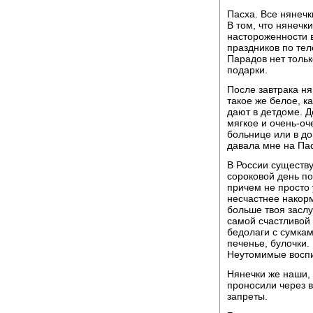
Пасха. Все нянеч
В том, что нянечк
настороженности 
праздников по те
Парадов нет тольк
подарки.
После завтрака ня
такое же белое, к
дают в детдоме. Д
мягкое и очень-оче
больнице или в до
давала мне на Па
В России существ
сороковой день по
причем не просто 
несчастнее накор
больше твоя заслу
самой счастливой
бедолаги с сумкам
печенье, булочки.
Неутомимые воспи
Нянечки же наши,
проносили через в
запреты.