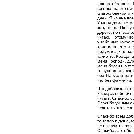
пошла к батюшке б
говорю, на это см
благословения и не
дней. Я имена все
У меня дома тетра
каждого на Пасху 
дорого, но я все 
читаю. Потому что
у тебя имя какое-
христиане, это я 
подумала, что раз
какие-то. Крещена
меня Господи, дур
меня будешь в тет
то чудная, я и за
без. На молитве т
что без фамилии.
Что добавить к эт
и кажусь себе оч
читать. Спасибо с
Спасибо умным ам
печатать этот тек
Спасибо всем добр
то тепло в душе, ч
не выразить слова
Спасибо за любовь