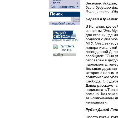
Веселые, добрые,
Спорт
>
Спецпрограммы
>
были будущие физ
быть, поэты. Убил
Сергей Юрьенен
подробный запрос
В Испании, где се
из газеты "Эль Му
для страны, где и
родился с диагно
Поставьте ссылку на РС
МГУ. Отец венесуэ
лидера испанской
легендарной Доло
сообщили: "Сын у
отправлен в детдо
парламента, гене
Большая дружная с
которая с новым 
политическое убе
Свобода. О судьбе
Давид расскажет с
надиктовать"Повес
романа "Как закал
за исключением д
неподвижен.
Рубен Давид Гон
Просто буквы, бу