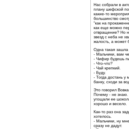
Нас собрали в акт
плану шефской по
какие-то мероприя
большинство смот
"как на прокаженн
как еще можно пе
отвращение? Но н
звезд с неба не х
жалость, а может 
Одна такая зашла 
- Мальчики, вам ч
- Чифир будешь п
- Что-что?
- Чай крепкий.
- Буду.
- Тогда достань у
банку, сходи за во
Это говорил Вовка
Почему - не знаю.
угощали ее шокол
хорошо и весело.
Как-то раз она за
хотелось.
- Мальчики, ну мн
сразу не дадут.