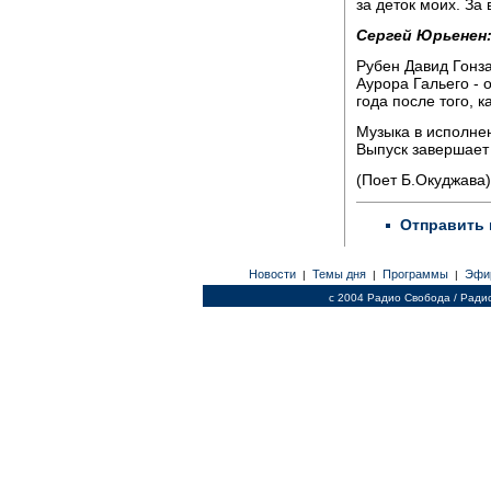
за деток моих. За 
Сергей Юрьенен
Рубен Давид Гонза
Аурора Гальего - 
года после того, к
Музыка в исполне
Выпуск завершает
(Поет Б.Окуджава)
Отправить 
Новости
Темы дня
Программы
Эфи
|
|
|
c 2004 Радио Свобода / Ради