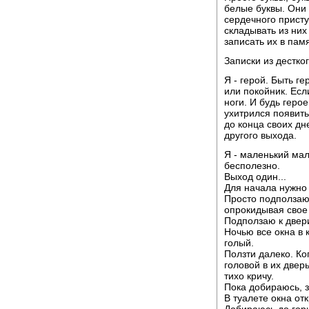
белые буквы. Они
сердечного присту
складывать из них
записать их в пам
Записки из дестко
Я - герой. Быть ге
или покойник. Есл
ноги. И будь герое
ухитрился появить
до конца своих дн
другого выхода.
Я - маленький мал
бесполезно.
Выход один...
Для начала нужно 
Просто подползаю 
опрокидывая свое 
Подползаю к двери
Ночью все окна в 
голый.
Ползти далеко. Ко
головой в их дверь
тихо кричу.
Пока добираюсь, 
В туалете окна от
Добираюсь до гор