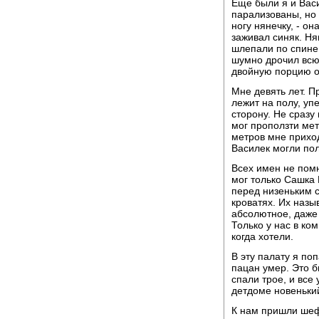
Еще были я и Васи
парализованы, но 
ногу нянечку, - он
заживал синяк. Ня
шлепали по спине 
шумно дрочил всю 
двойную порцию о
Мне девять лет. П
лежит на полу, уп
сторону. Не сразу 
мог проползти мет
метров мне приход
Василек могли пол
Всех имен не помн
мог только Сашка 
перед низеньким с
кроватях. Их назы
абсолютное, даже 
Только у нас в ко
когда хотели.
В эту палату я по
пацан умер. Это б
спали трое, и все 
детдоме новеньки
К нам пришли шеф