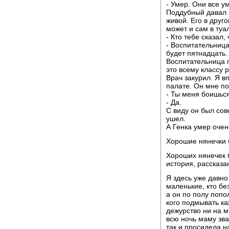
- Умер. Они все 
Поддубный давал м
живой. Его в друг
может и сам в туа
- Кто тебе сказал,
- Воспитательница
будет пятнадцать.
Воспитательница п
это всему классу 
Врач закурил. Я в
палате. Он мне по
- Ты меня боишьс
- Да.
С виду он был сов
ушел.
А Генка умер очен
Хорошие нянечки 
Хороших нянечек 
история, рассказа
Я здесь уже давно
маленькие, кто без
а он по полу попол
кого подмывать ка
дежурство ни на м
всю ночь маму звал
так и просидела н