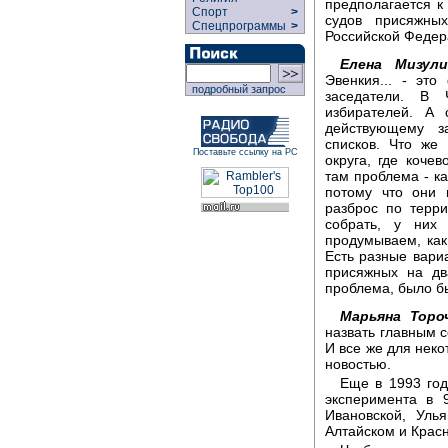
предполагается к
Спорт
>
судов присяжны
Спецпрограммы
>
Российской Федер
Елена Мизули
Эвенкия... - эт
подробный запрос
заседатели. В 
избирателей. А 
действующему з
списков. Что же
Поставьте ссылку на РС
округа, где коче
там проблема - к
потому что они 
разброс по терри
собрать, у них
продумываем, как 
Есть разные вари
присяжных на дв
проблема, было б
Марьяна Торо
назвать главным 
И все же для неко
новостью.
Еще в 1993 год
эксперимента в 9
Ивановской, Улья
Алтайском и Красн