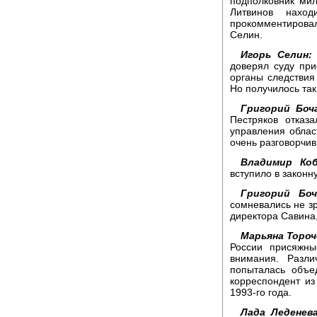
подполковник мил
Литвинов нахо
прокомментировал
Селин.
Игорь Селин:
доверял суду при
органы следствия
Но получилось так
Григорий Боч
Пестряков отказ
управления облас
очень разговорчив
Владимир Коб
вступило в законн
Григорий Боч
сомневались не зр
директора Савина,
Марьяна Тороч
России присяжны
внимания. Разл
попыталась объе
корреспондент из 
1993-го года.
Лада Леденева