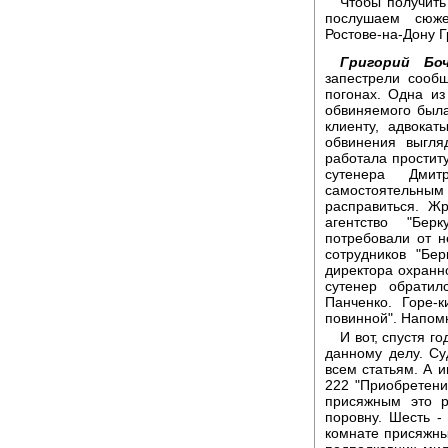
Чтобы получить
послушаем сюже
Ростове-на-Дону 
Григорий Боч
запестрели сооб
погонах. Одна и
обвиняемого была
клиенту, адвокат
обвинения выгля
работала проститу
сутенера Дми
самостоятельн
расправиться. Ж
агентство "Бер
потребовали от н
сотрудников "Бе
директора охранн
сутенер обрати
Панченко. Горе-
повинной". Напомн
И вот, спустя г
данному делу. С
всем статьям. А и
222 "Приобретени
присяжным это р
поровну. Шесть -
комнате присяжны