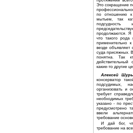
Это сокращение по
профессионально
по отношению к
мытьем, так ка
подсудность 
председательст
продолжаются. Я
что такого рода
применительно к
везде объявляет 
суда присяжных. В
понятна. Так 
действительный 
какие-то другие ц
Алексей Шуры
консерватор так
подсудимых, н
организовать и о
требует справед
необходимых треб
указано - по пре
предусмотрено т
ввели альтерна
требование основн
И дай бог, чт
требование на вс