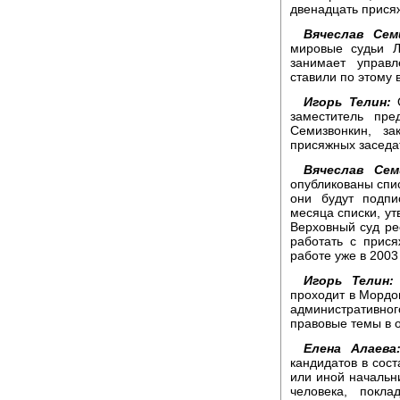
двенадцать прися
Вячеслав Сем
мировые судьи Л
занимает управ
ставили по этому
Игорь Телин:
О
заместитель пре
Семизвонкин, з
присяжных заседа
Вячеслав Сем
опубликованы спис
они будут подпи
месяца списки, ут
Верховный суд ре
работать с прис
работе уже в 2003 
Игорь Телин:
проходит в Мордо
административного
правовые темы в о
Елена Алаев
кандидатов в сост
или иной начальни
человека, покла