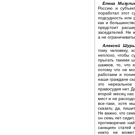
Елена Мизули
Россию и субъек
поработал этот с
подсудность или р
как и большинство
предстоит расши
заседателей. Не 
а не ограничивать
Алексей Шуры
тому человеку, 
неплохо, чтобы с
прыгать такими 
шажков, то, что 
потому что не мо
работаем и поним
наши граждане ска
это нереальное 
правосудия нет. Д
второй месяц нас
мест и не расходо
все-таки, хотя м
сказать: да, пиши
Не важно, что сем
он семь лет сидит,
противоречие най
санкциях статей 
никто не может