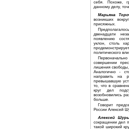
себя. Похоже, 
данному делу, точ
Марьяна Торо
возникших вокр
присяжных.
Предполагало
двенадцати нез
появлению состя
уклон, столь ха
продемонстрирует
политического вли
Первоначальн
совершении прес
лишения свободы,
Аналогично - с
направить на р
превышавшую уст
то, что в сравн
круг дел подс
возобновились ра
больше.
Говорит предс
России Алексей Ш
Алексей Шуры
сокращении дел п
такой широкий кр