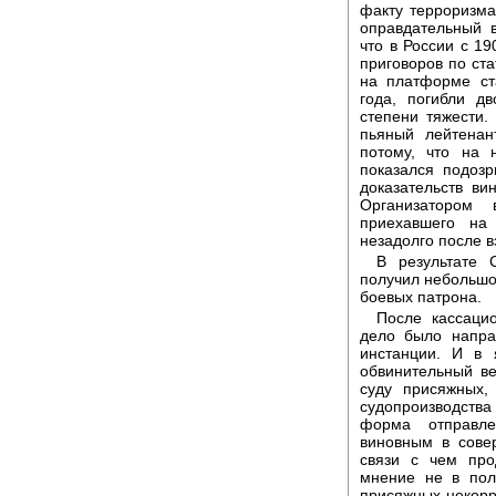
факту терроризма
оправдательный в
что в России с 1
приговоров по ста
на платформе ст
года, погибли д
степени тяжести.
пьяный лейтенан
потому, что на 
показался подоз
доказательств в
Организатором 
приехавшего на
незадолго после в
В результате 
получил небольшой
боевых патрона.
После кассаци
дело было напра
инстанции. И в 
обвинительный ве
суду присяжных,
судопроизводств
форма отправле
виновным в совер
связи с чем про
мнение не в пол
присяжных некорр