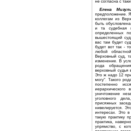
не согласна с так
Елена Мизули
предположение. Я
коллегам из Вер
быть обусловлена
и та судебная 
определенных по
вышестоящий судь
вас там будет суд
будет вот так - т
любой областно
Верховный суд, т
изменение. В усл
рода обращения
верховный судья в
Это ж надо 12 при
могу". Такого род
постепенно исс
иерархического
уничтожение нез
уголовного дел
присяжных засед
нивелируется. Эт
интересах. Это в
такую практику п
практика, наверн
упрямство, с ко
протяжении всег