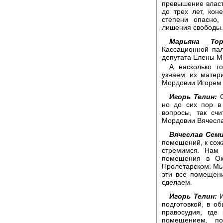
превышение власт
до трех лет, кон
степени опасно,
лишения свободы.
Марьяна Тор
Кассационной па
депутата Елены М
А насколько г
узнаем из матер
Мордовии Игорем
Игорь Телин:
С
но до сих пор в
вопросы, так сч
Мордовии Вячесла
Вячеслав Семи
помещений, к сожа
стремимся. Нам 
помещения в Ок
Пролетарском. Мы
эти все помещени
сделаем.
Игорь Телин:
И
подготовкой, в о
правосудия, где
помещением, п