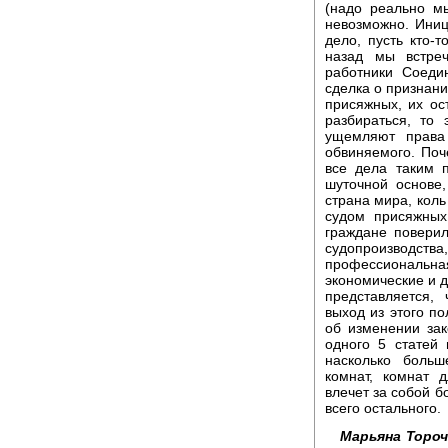
(надо реально мы
невозможно. Иниц
дело, пусть кто-
назад мы встреч
работники Соеди
сделка о признани
присяжных, их ос
разбираться, то 
ущемляют права
обвиняемого. Поч
все дела таким 
шуточной основе
страна мира, коль
судом присяжных
граждане повери
судопроизводств
профессиональная
экономические и 
представляется,
выход из этого п
об изменении зак
одного 5 статей 
насколько боль
комнат, комнат 
влечет за собой б
всего остального.
Марьяна Тороч