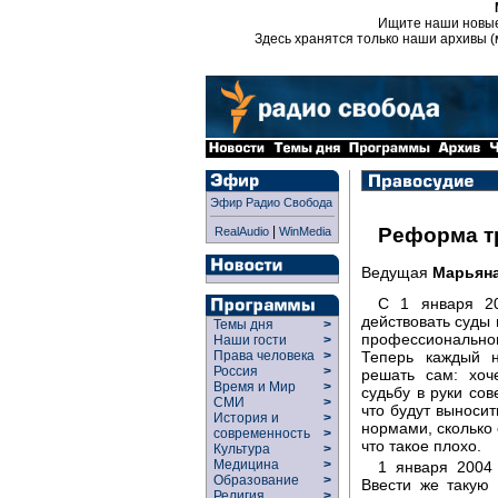
Ищите наши новы
Здесь хранятся только наши архивы (
Эфир Радио Свобода
|
Реформа т
RealAudio
WinMedia
Ведущая
Марьян
С 1 января 20
действовать суды 
Темы дня
>
профессионально
Наши гости
>
Теперь каждый 
Права человека
>
Россия
>
решать сам: хоч
Время и Мир
>
судьбу в руки со
СМИ
>
что будут выносит
История и
>
нормами, сколько 
современность
>
что такое плохо.
Культура
>
Медицина
>
1 января 2004
Образование
>
Ввести же такую
Религия
>