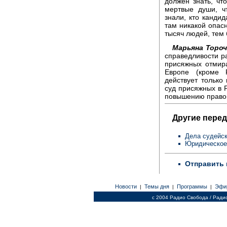
должен знать, чт
мертвые души, ч
знали, кто канди
там никакой опасн
тысяч людей, тем 
Марьяна Тороч
справедливости р
присяжных отмира
Европе (кроме 
действует только
суд присяжных в Р
повышению правов
Другие перед
Дела судейс
Юридическое
Отправить 
Новости
Темы дня
Программы
Эфи
|
|
|
c 2004 Радио Свобода / Ради