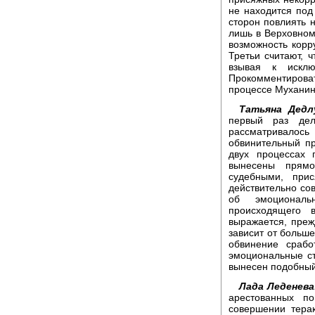
не находится под
сторон повлиять 
лишь в Верховном
возможность корр
Третьи считают, 
взывая к исклю
Прокомментироват
процессе Муханин
Татьяна Дедл
первый раз дел
рассматривал
обвинительный пр
двух процессах
вынесены прямо
судебными, при
действительно со
об эмоциональ
происходящего 
выражается, преж
зависит от больше
обвинение сраб
эмоциональные с
вынесен подобный
Лада Леденева
арестованных п
совершении тера