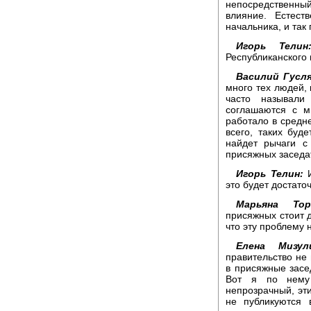
непосредственный
влияние. Естест
начальника, и так 
Игорь Телин
Республиканского
Василий Гусл
много тех людей,
часто называли
соглашаются с м
работало в средне
всего, таких буд
найдет рычаги с
присяжных заседа
Игорь Телин:
И
это будет достато
Марьяна Торо
присяжных стоит 
что эту проблему 
Елена Мизули
правительство не
в присяжные засе
Вот я по нему 
непрозрачный, эт
не публикуются 