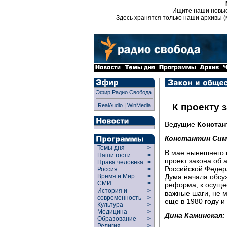
Ищите наши новы
Здесь хранятся только наши архивы (
Эфир Радио Свобода
|
К проекту 
RealAudio
WinMedia
Ведущие
Констан
Константин Сим
Темы дня
>
В мае нынешнего 
Наши гости
>
проект закона об 
Права человека
>
Российской Федер
Россия
>
Дума начала обсу
Время и Мир
>
СМИ
>
реформа, к осуще
История и
>
важные шаги, не 
современность
>
еще в 1980 году и
Культура
>
Медицина
>
Дина Каминская:
Образование
>
Религия
>