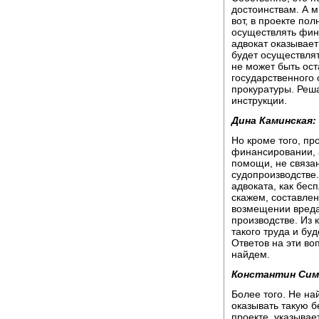
достоинствам. А м
вот, в проекте по
осуществлять фин
адвокат оказывает
будет осуществля
не может быть ост
государственного 
прокуратуры. Реша
инструкции.
Дина Каминская:
Но кроме того, п
финансировании, а
помощи, не связан
судопроизводстве
адвоката, как бес
скажем, составлен
возмещении вреда
производстве. Из 
такого труда и бу
Ответов на эти воп
найдем.
Константин Сим
Более того. Не на
оказывать такую 
проекте, указывае