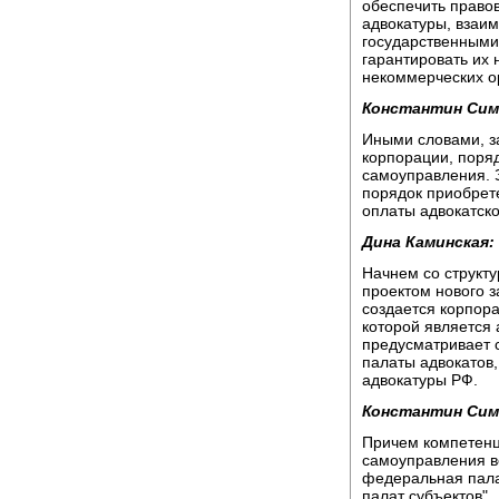
обеспечить право
адвокатуры, взаи
государственными
гарантировать их
некоммерческих о
Константин Сим
Иными словами, за
корпорации, поря
самоуправления. 
порядок приобрете
оплаты адвокатско
Дина Каминская:
Начнем со структу
проектом нового з
создается корпор
которой является 
предусматривает с
палаты адвокатов
адвокатуры РФ.
Константин Сим
Причем компетенц
самоуправления ве
федеральная пала
палат субъектов".