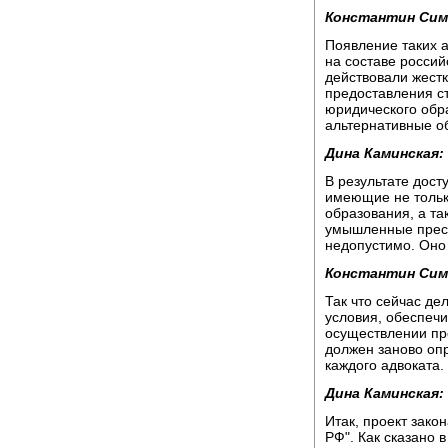
Константин Сим
Появление таких 
на составе россий
действовали жест
предоставления с
юридического обр
альтернативные о
Дина Каминская:
В результате дост
имеющие не тольк
образования, а т
умышленные прест
недопустимо. Оно 
Константин Сим
Так что сейчас де
условия, обеспеч
осуществлении пр
должен заново опр
каждого адвоката.
Дина Каминская:
Итак, проект зако
РФ". Как сказано 