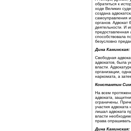
обратиться к исто
ходе Великих суд
создана адвокатс
самоуправления и
органов. Адвокат
деятельности. И и
предоставленная 
способствовала п
безусловно преда
Дина Каминская:
Свободная адвока
адвокатов, была у
власти. Адвокату
организации, одн
наркомата, а зате
Константин Сим
На всем протяжени
адвоката, защитни
ограничены. Прич
участия адвоката 
лишал адвоката пр
власти необходим
права опрашивать
Дина Каминская: