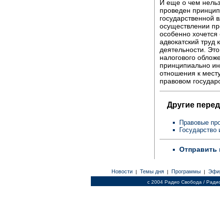
И еще о чем нельз
проведен принцип
государственной в
осуществлении про
особенно хочется 
адвокатский труд
деятельности. Это
налогового обложе
принципиально ин
отношения к месту
правовом государс
Другие перед
Правовые пр
Государство 
Отправить 
Новости
Темы дня
Программы
Эфи
|
|
|
c 2004 Радио Свобода / Ради