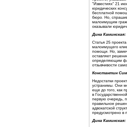
"Известиях" 21 ию
юридических конс
бесплатной помощ
бюро. Но, спраши
малоимущим гражд
оказывали юридич
Дина Каминская:
Статья 25 проект
малоимущего клие
помощи. Но, замеч
оставляет решение
определяющим фак
отзывчивости само
Константин Сим
Недостатки проект
устранимы. Они мо
еще до того, как 
в Государственной
первую очередь, п
правильное решен
адвокатской структ
предусмотрено в 
Дина Каминская: