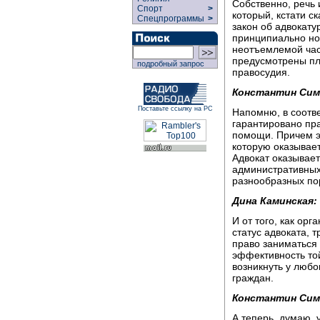
Собственно, речь 
Спорт
>
который, кстати с
Спецпрограммы
>
закон об адвокату
принципиально нов
неотъемлемой час
предусмотрены пл
подробный запрос
правосудия.
Константин Сим
Поставьте ссылку на РС
Напомню, в соотве
гарантировано пр
помощи. Причем э
которую оказывает
Адвокат оказывае
административных
разнообразных по
Дина Каминская:
И от того, как орг
статус адвоката, 
право заниматься 
эффективность то
возникнуть у любо
граждан.
Константин Сим
А теперь, думаю, 