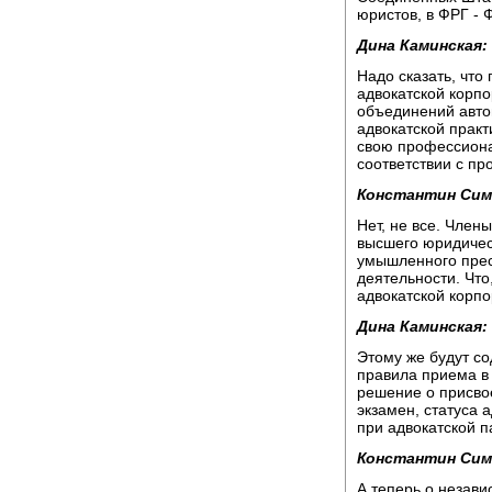
юристов, в ФРГ - 
Дина Каминская:
Надо сказать, что
адвокатской корпо
объединений авто
адвокатской практ
свою профессиона
соответствии с пр
Константин Сим
Нет, не все. Чле
высшего юридичес
умышленного прест
деятельности. Чт
адвокатской корпо
Дина Каминская:
Этому же будут с
правила приема в 
решение о присво
экзамен, статуса
при адвокатской 
Константин Сим
А теперь о незави