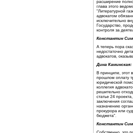
расширение полно
глава этого ведом
"Литературной газ
адвокатом обязанн
исключительно вн
Государство, прод
контроля за деяте
Константин Сим
А теперь пора ска
недостаточно дет
адвокатов, оказы
Дина Каминская:
В принципе, этот 
прошлом оплату т
юридической помо
коллегия адвокато
решительно отходит
статье 24 проекта
заключения соглаш
назначению орган
прокурора или суд
бюджета".
Константин Сим
Собственно, это п