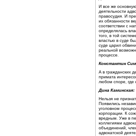
И все же основну
деятельности адво
правосудия. И пре
их обязанности в
соответствии с на
определялась вла
того, в той систе
властью в суде б
суде царил обвин
реальной возможн
процессе.
Константин Сим
А в гражданских д
примата интересо
любом споре, где 
Дина Каминская:
Нельзя не признат
Появились незави
уголовном процес
корпорации. К сож
вредным. Уже в п
коллегиями адвок
объединений, чле
адвокатской деяте