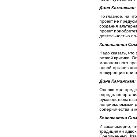
Дина Каминская:
Но главное, на что
проект не предусм
создания альтерна
проект приобретет
деятельностью по
Константин Сим
Надо сказать, что
резкой критике. О
монопольного прав
одной организаци
конкуренции при 
Дина Каминская:
Однако мне предс
определяя орган
руководствоватьс
неприемлемыми дл
соперничества и к
Константин Сим
И закономерно, чт
традициями адвок
Соединенных Штат