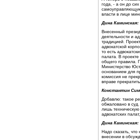
года, - а он до си
самоуправляющуюс
власти в лице мин
Дина Каминская:
Внесенный презид
деятельности и ад
традицией. Проект
адвокатской корп
то есть адвокатс
палата. В проекте
общего правила. Пу
Министерство Юст
основанием для п
комиссия не прекр
вправе прекратить
Константин Сим
Добавлю: такое р
обжаловано в суд
лишь техническую
адвокатских палат
Дина Каминская:
Надо сказать, что
внесении в обсуж