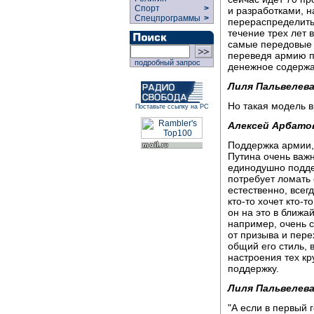
Спорт
>
и разработками, н
Спецпрограммы
>
перераспределить
течение трех лет 
самые передовые 
переведя армию п
подробный запрос
денежное содержа
Лиля Пальвелева
Но такая модель в
Поставьте ссылку на РС
Алексей Арбато
Поддержка армии,
Путина очень важн
единодушно подде
потребует ломать 
естественно, всег
кто-то хочет кто-
он на это в ближа
например, очень с
от призыва и пере
общий его стиль, 
настроения тех кр
поддержку.
Лиля Пальвелева
"А если в первый 