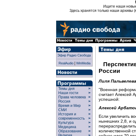
Ищите наши новы
Здесь хранятся только наши архивы (
Эфир Радио Свобода
|
Перспекти
RealAudio
WinMedia
России
Лиля Пальвелева
Темы дня
>
"Военная реформа
Наши гости
>
считает Алексей А
Права человека
>
успешной:
Россия
>
Время и Мир
>
Алексей Арбато
СМИ
>
История и
>
Если увеличить во
современность
>
нынешних 2,8, и 
Культура
>
перераспределить
Медицина
>
количественной ст
Образование
>
сейчас идет 70 пр
Религия
>