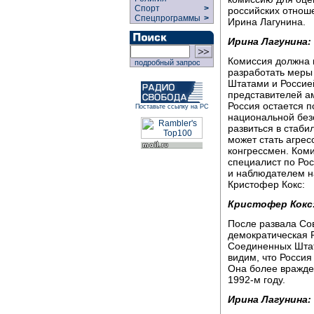
Спорт
>
российских отнош
Спецпрограммы
>
Ирина Лагунина.
Ирина Лагунина:
Комиссия должна 
подробный запрос
разработать меры
Штатами и Россие
представителей ам
Россия остается 
Поставьте ссылку на РС
национальной без
развиться в стаб
может стать агре
конгрессмен. Ком
специалист по Рос
и наблюдателем на
Кристофер Кокс:
Кристофер Кокс
После развала Со
демократическая 
Соединенных Штато
видим, что Россия
Она более враждеб
1992-м году.
Ирина Лагунина: