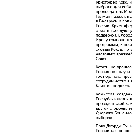
Кристофер Кокс. И
выбрала для себя
председатель Меж
Гилман назвал, н
в Беларуси и попы
России. Кристофер
отметил следующи
поддержка Слобод
Ирану компоненто
программы, и пос
словам Кокса, по
настолько вражде
Союз.
Кстати, на прошло
Россия не получи
тех пор, пока пре
сотрудничество в 
Клинтон подписал 
Комиссия, созданн
Республиканской п
президентской ка
другой стороны, э
Джорджа Буша-мла
выборах.
Пока Джордж Буш-
России так: он пр