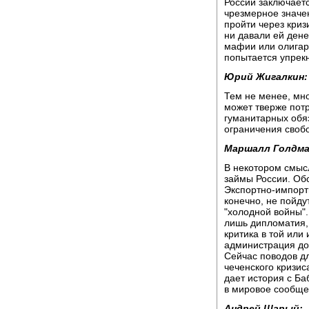
России заключаетс
чрезмерное значе
пройти через криз
ни давали ей дене
мафии или олигарх
попытается упрек
Юрий Жигалкин:
Тем не менее, мно
может тверже пот
гуманитарных обяз
ограничения своб
Маршалл Голдма
В некотором смыс
займы России. Обс
Экспортно-импорт
конечно, не пойду
"холодной войны".
лишь дипломатия, 
критика в той или
администрация дол
Сейчас поводов дл
чеченского кризи
дает история с Ба
в мировое сообщес
Андрей Шарый: