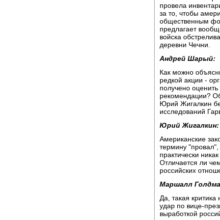
провела инвентар
за то, чтобы амер
общественным фон
предлагает вообще
войска обстрелив
деревни Чечни.
Андрей Шарый:
Как можно объясни
редкой акции - ор
получено оценить
рекомендации? Об
Юрий Жигалкин бе
исследований Гар
Юрий Жигалкин:
Американские зак
термину "провал",
практически никак
Отличается ли чем
российских отнош
Маршалл Голдма
Да, такая критика
удар по вице-през
выработкой россий