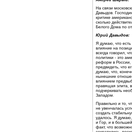
На связи московск
Давыдов. Господи
критике американс
сколько действите
Белого Дома по о
Юрий Давыдов:
Я думаю, что есть
влияние на позици
всегда говорил, ч
политики - это а
реформ в России, 
предвидеть, что е
думаю, что, конечн
нынешние отношен
влиянием предвыб
правящая элита, в
подчеркивать нео
Западом.
Правильно и то, ч
не увенчалась усп
создать стабильну
удалось. Я думаю,
и Гор, и в больше
факт, что возможн
сократились, поск