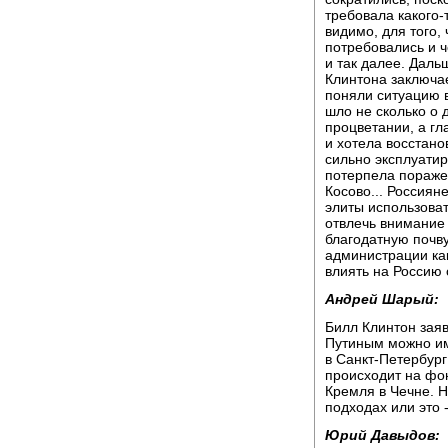
требовала какого-
видимо, для того,
потребовались и ч
и так далее. Даль
Клинтона заключае
поняли ситуацию в
шло не сколько о 
процветании, а гл
и хотела восстано
сильно эксплуатир
потерпела пораже
Косово... Россиян
элиты использоват
отвлечь внимание 
благодатную почву
администрации как
влиять на Россию
Андрей Шарый:
Билл Клинтон заяв
Путиным можно им
в Санкт-Петербург 
происходит на фон
Кремля в Чечне. Н
подходах или это 
Юрий Давыдов: