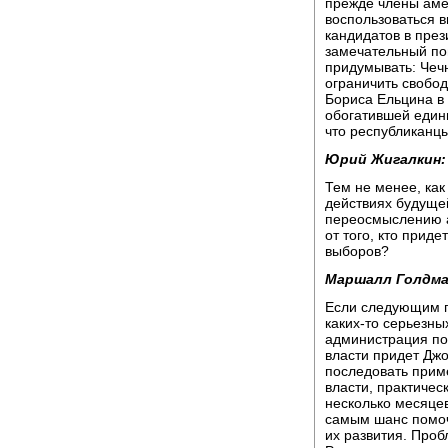
прежде члены амер
воспользоваться в
кандидатов в през
замечательный пов
придумывать: Чечн
ограничить свобод
Бориса Ельцина в
обогатившей едини
что республиканцы
Юрий Жигалкин:
Тем не менее, как
действиях будуще
переосмыслению а
от того, кто приде
выборов?
Маршалл Голдма
Если следующим п
каких-то серьезны
администрация по
власти придет Дж
последовать приме
власти, практиче
несколько месяцев
самым шанс помоч
их развития. Проб