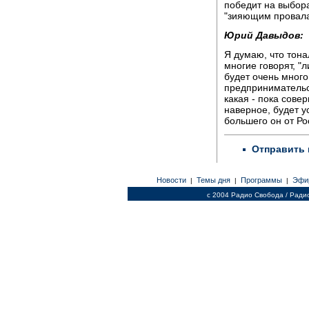
победит на выбор
"зияющим провал
Юрий Давыдов:
Я думаю, что тона
многие говорят, "
будет очень много
предпринимательст
какая - пока сове
наверное, будет у
большего он от Ро
Отправить 
Новости
Темы дня
Программы
Эфи
|
|
|
c 2004 Радио Свобода / Ради