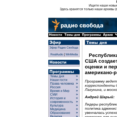
Ищите наши новы
Здесь хранятся только наши архивы (
Эфир Радио Свобода
|
Республик
RealAudio
WinMedia
США создае
оценки и пе
американо-р
Темы дня
>
Наши гости
>
Программу ведет
Права человека
>
корреспонденты 
Россия
>
Лагунина, и моск
Время и Мир
>
СМИ
>
Андрей Шарый:
История и
>
современность
>
Лидеры республик
Культура
>
политика админис
Медицина
>
увенчалась успех
Образование
>
комиссию для оце
Религия
>