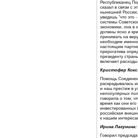
Республиканец Пор
сказал в связи с 
нынешней России, 
увидишь "что это 
системы Советског
экономики, она в 
должны ясно и кри
принимать на веру
необходим именно
настоящим партне
прерогатива опре
президенту страны
включает расходы
Кристофер Кокс
Помощь Соединен
раскрадывалась и
и наш престиж в 
непопулярных пол
говорила о том, ч
время как они его
инвестированных 
российская внешн
к нашим интереса
Ирина Лагунина:
Говорил председа