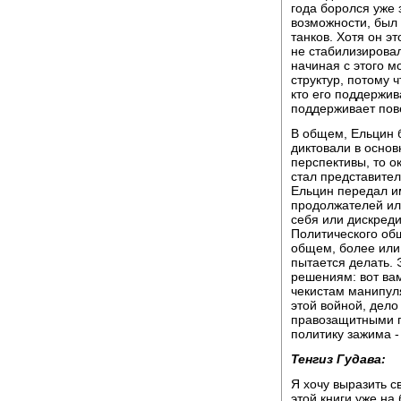
года боролся уже 
возможности, был
танков. Хотя он э
не стабилизировал
начиная с этого м
структур, потому 
кто его поддержив
поддерживает пове
В общем, Ельцин б
диктовали в основ
перспективы, то о
стал представител
Ельцин передал им
продолжателей или
себя или дискреди
Политического общ
общем, более или 
пытается делать. 
решениям: вот вам
чекистам манипул
этой войной, дело
правозащитными г
политику зажима -
Тенгиз Гудава:
Я хочу выразить с
этой книги уже на