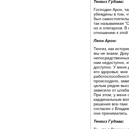
Тенгиз Гудава:
Господин Арон, та
убеждены в том, ч
был самостоятель
так называемая "С
но и олигархов. В
отношению к этой
Леон Арон:
Тенгиз, как истор
мы не знаем. Доку
непосредственных 
нам недоступно, и
доступно. У меня 
его здоровья, мне
работоспособность
происходило, зави
целым рядом высо
зависело от штаба,
При этом, у меня 
кардинальным воп
решения все-таки
согласен с Владим
они принимались.
Тенгиз Гудава: