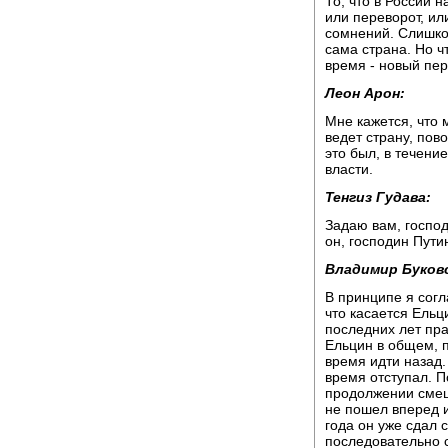
То, что в России 
или переворот, или
сомнений. Слишко
сама страна. Но ч
время - новый пе
Леон Арон:
Мне кажется, что 
ведет страну, пов
это был, в течение
власти.
Тенгиз Гудава:
Задаю вам, господ
он, господин Пути
Владимир Буков
В принципе я согл
что касается Ельци
последних лет пра
Ельцин в общем, 
время идти назад.
время отступал. П
продолжении смешн
не пошел вперед и
года он уже сдал 
последовательно с