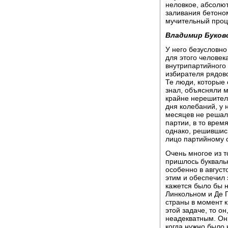
неловкое, абсолют
заливания бетоном
мучительный проц
Владимир Буков
У него безусловно
для этого человек
внутрипартийного 
избирателя рядово
Те люди, которые 
знал, объясняли м
крайне нерешитель
дня колебаний, у 
месяцев не решалс
партии, в то врем
однако, решившись
лицо партийному 
Очень многое из то
пришлось буквальн
особенно в август
этим и обеспечил 
кажется было бы н
Линкольном и Де Г
страны в момент к
этой задаче, то о
неадекватным. Он 
когда нужно было