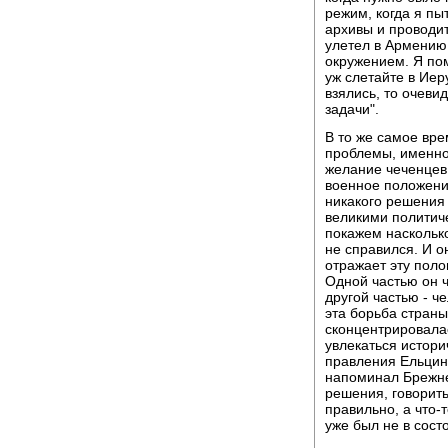
режим, когда я пы
архивы и проводи
улетел в Армению
окружением. Я по
уж слетайте в Иер
взялись, то очеви
задачи".
В то же самое вре
проблемы, именно 
желание чеченцев
военное положение
никакого решения 
великими политич
покажем насколько
не справился. И о
отражает эту пол
Одной частью он 
другой частью - ч
эта борьба стран
сконцентрировалас
увлекаться истори
правления Ельцин,
напоминал Брежнев
решения, говорить 
правильно, а что-
уже был не в сост