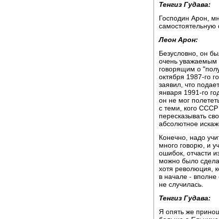
Тенгиз Гудава:
Господин Арон, мн
самостоятельную ф
Леон Арон:
Безусловно, он бы
очень уважаемым
говорящим о "полу
октября 1987-го г
заявил, что подает
января 1991-го го
он не мог полетет
с теми, кого СССР
пересказывать свою
абсолютное искаж
Конечно, надо учи
много говорю, и у
ошибок, отчасти из
можно было сдела
хотя революция, к
в начале - вполне
не случилась.
Тенгиз Гудава:
Я опять же принош