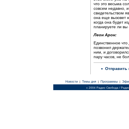
что это весьма со
совсем недавно, и
свидетельством яв
она еще вызовет н
когда она будет и
планируете ли вы 
Леон Арон:
Единственное что 
позвонил держате
ним, и договорилс
пару часов, не бо
Отправить 
Новости
Темы дня
Программы
Эфи
|
|
|
c 2004 Радио Свобода / Ради