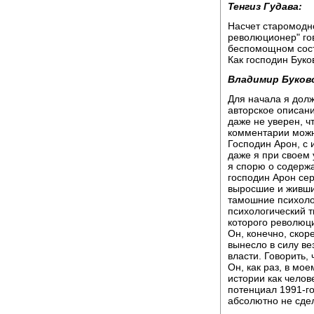
Тенгиз Гудава:
Насчет старомодн
революционер" гов
беспомощном сост
Как господин Буко
Владимир Буков
Для начала я долж
авторское описани
даже не уверен, ч
комментарии можно
Господин Арон, с 
даже я при своем 
я спорю о содержа
господин Арон сер
выросшие и живши
тамошние психоло
психологический т
которого революц
Он, конечно, скор
вынесло в силу ве
власти. Говорить,
Он, как раз, в мо
истории как челов
потенциал 1991-го 
абсолютно не сде