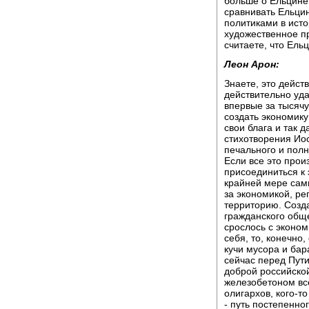
больше о Ельцине и
сравнивать Ельци
политиками в исто
художественное п
считаете, что Ель
Леон Арон:
Знаете, это действ
действительно уда
впервые за тысячу
создать экономик
свои блага и так д
стихотворения Ио
печального и пол
Если все это прои
присоединиться к 
крайней мере сам
за экономикой, ре
территорию. Созд
гражданского обще
срослось с эконо
себя, то, конечно
кучи мусора и бар
сейчас перед Пути
доброй российской
железобетоном все
олигархов, кого-то
- путь постепенно