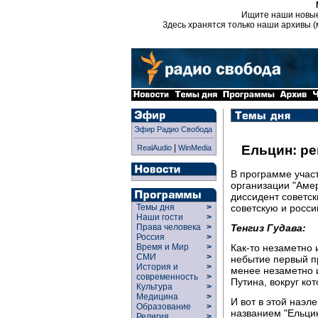
Ищите наши новы
Здесь хранятся только наши архивы (
Эфир Радио Свобода
|
Ельцин: р
RealAudio
WinMedia
В программе участ
организации "Амер
диссидент советск
советскую и росси
Темы дня
>
Наши гости
>
Тенгиз Гудава:
Права человека
>
Россия
>
Как-то незаметно 
Время и Мир
>
СМИ
>
небытие первый п
История и
>
менее незаметно 
современность
>
Путина, вокруг ко
Культура
>
Медицина
>
И вот в этой наэл
Образование
>
названием "Ельцин
Религия
>