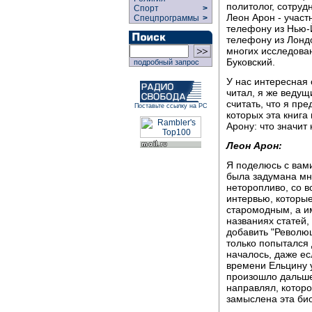
политолог, сотруд
Спорт
>
Леон Арон - участ
Спецпрограммы
>
телефону из Нью-Й
телефону из Лондо
многих исследова
Буковский.
подробный запрос
У нас интересная с
читал, я же ведущ
считать, что я пр
Поставьте ссылку на РС
которых эта книга
Арону: что значит
Леон Арон:
Я поделюсь с вам
была задумана мн
неторопливо, со в
интервью, которые 
старомодным, а им
названиях статей,
добавить "Революц
только попытался 
началось, даже ес
времени Ельцину у
произошло дальше
направлял, которо
замыслена эта био