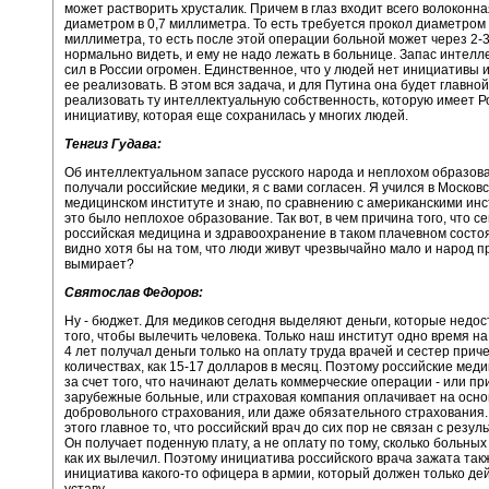
может растворить хрусталик. Причем в глаз входит всего волоконна
диаметром в 0,7 миллиметра. То есть требуется прокол диаметро
миллиметра, то есть после этой операции больной может через 2-3
нормально видеть, и ему не надо лежать в больнице. Запас интел
сил в России огромен. Единственное, что у людей нет инициативы 
ее реализовать. В этом вся задача, и для Путина она будет главной 
реализовать ту интеллектуальную собственность, которую имеет Ро
инициативу, которая еще сохранилась у многих людей.
Тенгиз Гудава:
Об интеллектуальном запасе русского народа и неплохом образова
получали российские медики, я с вами согласен. Я учился в Москов
медицинском институте и знаю, по сравнению с американскими инс
это было неплохое образование. Так вот, в чем причина того, что с
российская медицина и здравоохранение в таком плачевном состоя
видно хотя бы на том, что люди живут чрезвычайно мало и народ п
вымирает?
Святослав Федоров:
Ну - бюджет. Для медиков сегодня выделяют деньги, которые недо
того, чтобы вылечить человека. Только наш институт одно время н
4 лет получал деньги только на оплату труда врачей и сестер приче
количествах, как 15-17 долларов в месяц. Поэтому российские мед
за счет того, что начинают делать коммерческие операции - или п
зарубежные больные, или страховая компания оплачивает на осно
добровольного страхования, или даже обязательного страхования
этого главное то, что российский врач до сих пор не связан с резул
Он получает поденную плату, а не оплату по тому, сколько больных
как их вылечил. Поэтому инициатива российского врача зажата такж
инициатива какого-то офицера в армии, который должен только де
уставу.