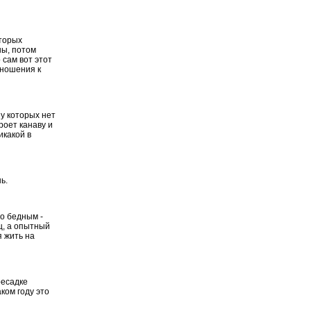
оторых
ны, потом
 сам вот этот
тношения к
 у которых нет
роет канаву и
икакой в
ь.
но бедным -
ц, а опытный
я жить на
ресадке
ком году это