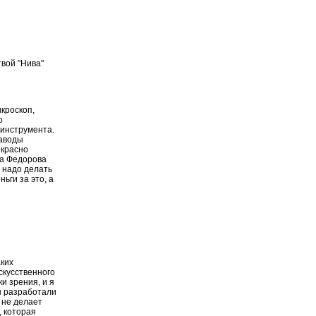
вой "Нива"
икроскоп,
о
 инструмента.
заводы
екрасно
ра Федорова
о надо делать
ьги за это, а
аких
скусственного
и зрения, и я
мы разработали
 не делает
, которая