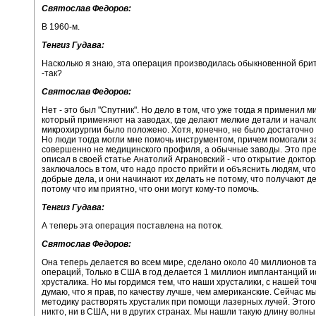
Святослав Федоров:
В 1960-м.
Тенгиз Гудава:
Насколько я знаю, эта операция производилась обыкновенной брит
-так?
Святослав Федоров:
Нет - это был "Спутник". Но дело в том, что уже тогда я применил м
который применяют на заводах, где делают мелкие детали и начал
микрохирургии было положено. Хотя, конечно, не было достаточно
Но люди тогда могли мне помочь инструментом, причем помогали 
совершенно не медицинского профиля, а обычные заводы. Это пр
описал в своей статье Анатолий Аграновский - что открытие докто
заключалось в том, что надо просто прийти и объяснить людям, чт
добрые дела, и они начинают их делать не потому, что получают ден
потому что им приятно, что они могут кому-то помочь.
Тенгиз Гудава:
А теперь эта операция поставлена на поток.
Святослав Федоров:
Она теперь делается во всем мире, сделано около 40 миллионов т
операций, Только в США в год делается 1 миллион имплантанций и
хрусталика. Но мы гордимся тем, что наши хрусталики, с нашей точк
думаю, что я прав, по качеству лучше, чем американские. Сейчас 
методику растворять хрусталик при помощи лазерных лучей. Этого
никто, ни в США, ни в других странах. Мы нашли такую длину волны