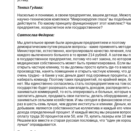
Тенгиз Гудава:
Насколько я понимаю, в своем предприятии, вашем детище, Межо
научно-техническом комплексе "Микрохирургия глаза" вы подобны
действуете. По какому принципу функционирует этот комплекс? Ча
предприятие, хозрасчетное или государственное?
Святослав Федоров:
Мы длительное время были арендным предприятием и поэтому
демократическим путем решали вопросы - какие применять методи
Министерство, естественно, контролировало качество лечения, пл
каждого вылеченного больного в то время 214 рублей. А затем мы 
в государственное предприятие, потому что нет закона, по котором
медицинская собственность может быть приватизирована. Если вы
открыть частную клинику, то вы должны просто купить где-то в маг
производства, нанять помещение и открыть частную клинику, что д
очень трудно - в банке у нас деньги дают под огромные проценты, 
набирать команду. Поэтому таких предприятий, по крайней мере, б
нет. Мы единственно согласились стать госпредприятием на том ос
государство будет разрешать нам владеть доходом, распределять 
заниматься коммерцией, то есть оперировать и больных, которые 
заплатить деньги, продавать свои патенты, делать оборудование, 
заниматься сельским хозяйством. И мы сегодня в финансовом отн
раз в шесть-семь лучше, чем другие институты и клиники. Деньги, 
добываем. являются собственностью коллектива и каждый его член
дохода определенный процент. И каждый месяц мы решаем вопрос 
оплату труда 30 процентов или 50, или 70, купить лазеры или 10 м
Решаем все вместе и старая русская пословица, что "один ум хорош
лучше" оправдывается.