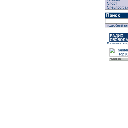
Спорт
Спецпрогра
подробный за
Поставьте ссылк