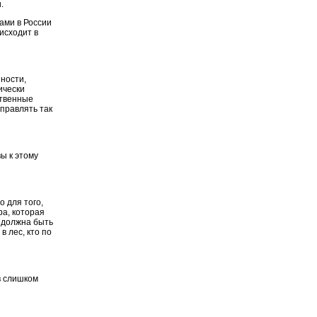
.
ами в России
оисходит в
ности,
ически
ственные
управлять так
ы к этому
о для того,
ра, которая
о должна быть
в лес, кто по
 в слишком