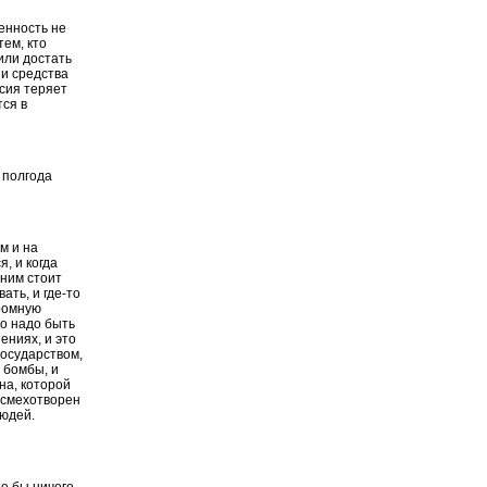
венность не
тем, кто
или достать
 и средства
ссия теряет
тся в
 полгода
м и на
, и когда
 ним стоит
ать, и где-то
громную
то надо быть
ениях, и это
осударством,
е бомбы, и
на, которой
 смехотворен
людей.
де бы ничего