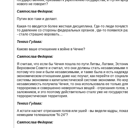
нового не говорит?
Святослав Федоров:
Путин все-таки и делает.
Какая-то вводится более жесткая дисциплина. Где-то люди почувст
то давление со стороны федеральных органов , где-то появился р
- стало страшно воровать....
Тенгиз Гудава:
Каково ваше отношение к войне в Чечне?
Святослав Федоров:
Я считаю, что если бы Чечня пошла по пути Литвы, Латвии, Эстонии.
Верховном Совете и считал, что они должны стать независимыми г
потому что они и были независимыми, и также была и есть надежда,
экономическом отношении даже нас поучат, как перейти от социал
системы экономики к капиталистической системе экономики. Но ког
независимость получила Чечня, то она использовала ее только для
терроризма и совершенно невероятных вещей - отрезания голов, 
заложников, и это поэтому действительно стало уже не государство,
террористическая территория.
Тенгиз Гудава:
А кстати насчет отрезания голов или ушей - вы видели кадры, пок
немецким телеканалом "N-24"?
Святослав Федоров: