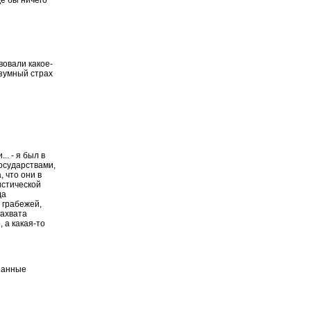
вовали какое-
азумный страх
.. - я был в
осударствами,
 что они в
истической
да
 грабежей,
захвата
 а какая-то
азанные