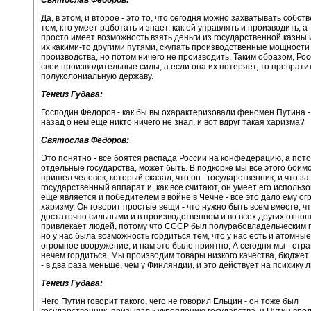
Да, в этом, и второе - это то, что сегодня можно захватывать собст
тем, кто умеет работать и знает, как ей управлять и производить, а 
просто имеет возможность взять деньги из государственной казны 
их какими-то другими путями, скупать производственные мощности
производства, но потом ничего не производить. Таким образом, Ро
свои производительные силы, а если она их потеряет, то преврати
полуколониальную державу.
Тенгиз Гудава:
Господин Федоров - как бы вы охарактеризовали феномен Путина -
назад о нем еще никто ничего не знал, и вот вдруг такая харизма?
Святослав Федоров:
Это понятно - все боятся распада России на конфедерацию, а пото
отдельные государства, может быть. В подкорке мы все этого боимся
пришел человек, который сказал, что он - государственник, и что за
государственный аппарат и, как все считают, он умеет его использов
еще является и победителем в войне в Чечне - все это дало ему о
харизму. Он говорит простые вещи - что нужно быть всем вместе, ч
достаточно сильными и в производственном и во всех других отнош
привлекает людей, потому что СССР был полурабовладельческим г
но у нас была возможность гордиться тем, что у нас есть и атомны
огромное вооружение, и нам это было приятно, А сегодня мы - стра
нечем гордиться, Мы производим товары низкого качества, бюджет
- в два раза меньше, чем у Финляндии, и это действует на психику 
Тенгиз Гудава:
Чего Путин говорит такого, чего не говорил Ельцин - он тоже был
государственник, призывал к укреплению государства, и Путин вро