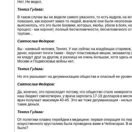
Нет. Не видел.
Тенгиз Гудава:
В таком случае вы не видели самого ужасного, то есть кадров, на к
показано, как хоронят каких-то людей, вначале они были неопозна
выяснилось, что это были боевики, которых, якобы, убили в боях, но
процесс - как хоронят, полный бесчеловечности, бесчеловечного о
трупам...
Святослав Федоров:
Вы - наивный человек, Тенгиз. У нас сейчас на кладбищах стариков,
денег, хоронят почти также - берут пластиковые мешки, экскаватор 
их кладут друг за другом, и разница не очень большая, хотя здесь н
Москве и Подмосковье войны нет.
Тенгиз Гудава:
Но это указывает на дегуманизацию общества и опасный ее уровен
Святослав Федоров:
Да, конечно, это происходит потому, что общество стало невероят
наш бюджет смехотворен, у врача зарплата 17-18 долларов в меся
врач получает максимум 40-45. Это же тоже дегуманизация - нельз
такие деньги.
Тенгиз Гудава:
От политики плавно перейдем к медицине: первая операция по пе
искусственного хрусталика была проведена вами в Чебоксарах. В ка
было?