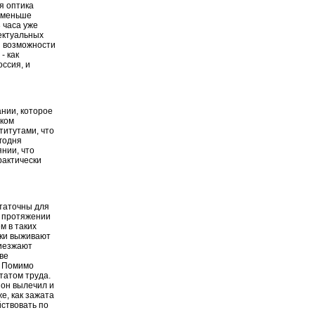
я оптика
м меньше
 часа уже
лектуальных
и возможности
- как
ссия, и
нии, которое
ском
титутами, что
егодня
нии, что
рактически
статочны для
а протяжении
м в таких
ики выживают
риезжают
ве
. Помимо
ьтатом труда.
 он вылечил и
е, как зажата
йствовать по