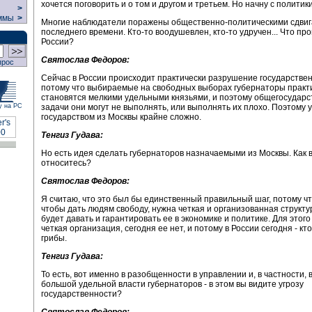
хочется поговорить и о том и другом и третьем. Но начну с политики
>
ммы
>
Многие наблюдатели поражены общественно-политическими сдвиг
последнего времени. Кто-то воодушевлен, кто-то удручен... Что пр
России?
Святослав Федоров:
прос
Сейчас в России происходит практически разрушение государствен
потому что выбираемые на свободных выборах губернаторы практ
становятся мелкими удельными князьями, и поэтому общегосудар
задачи они могут не выполнять, или выполнять их плохо. Поэтому 
у на РС
государством из Москвы крайне сложно.
Тенгиз Гудава:
Но есть идея сделать губернаторов назначаемыми из Москвы. Как в
относитесь?
Святослав Федоров:
Я считаю, что это был бы единственный правильный шаг, потому чт
чтобы дать людям свободу, нужна четкая и организованная структу
будет давать и гарантировать ее в экономике и политике. Для этог
четкая организация, сегодня ее нет, и потому в России сегодня - кто 
грибы.
Тенгиз Гудава:
То есть, вот именно в разобщенности в управлении и, в частности,
большой удельной власти губернаторов - в этом вы видите угрозу
государственности?
Святослав Федоров: