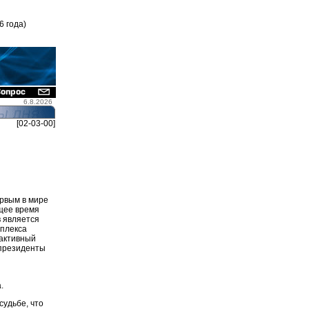
6 года)
6.8.2026
[02-03-00]
ервым в мире
ящее время
 является
мплекса
 активный
 президенты
.
судьбе, что