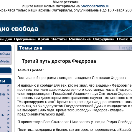
Мы переехали!
Ищите наши новые материалы на
SvobodaNews.ru
.
хранятся только наши архивы (материалы, опубликованные до 16 января 200
вобода
Третий путь доктора Федорова
nMedia
Тенгиз Гудава:
Гость нашей программы сегодня - академик Святослав Федоров.
Я напомню и сообщу для тех, кто не знал, что академик Федоров п
>
произвел имплантацию искусственного хрусталика глаза. В насто
>
член-корреспондент Российской Академии наук Святослав Федоров
века
>
генеральным директором межотраслевого научно-технического ко
>
"Микрохирургия глаза". Кроме того, господин Федоров известен как
р
>
политик, он был депутатом Государственной Думы и кандидатом в
>
на выборах 1996 года. Кроме того, господин Федоров - кладезь
>
предпринимательских идей.
сть
>
>
Я приветствую Вас, Святослав Николаевич у нас, на Радио Свобода
>
ие
>
Политика, медицина и бизнес так интересно переплелись в Вашей 
>