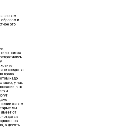
траслевом
м образом и
стное это
ки.
атило нам за
превратились
у
 хотите
азине средства
ля врача
потом надо
ольших, у нас
новании, что
его и
могут
даже
ошении живем
которые мы
 имеет от
- отдать в
икроскопов.
о, а десять