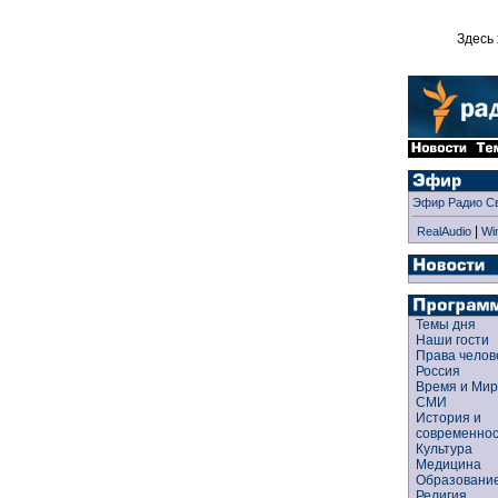
Здесь 
Эфир Радио С
|
RealAudio
Wi
Темы дня
Наши гости
Права чело
Россия
Время и Ми
СМИ
История и
современно
Культура
Медицина
Образован
Религия