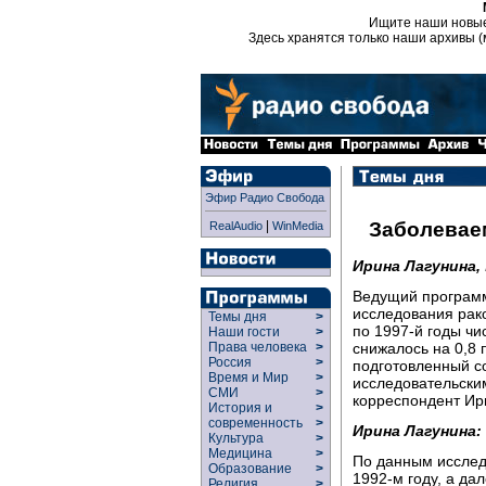
Ищите наши новы
Здесь хранятся только наши архивы (
Эфир Радио Свобода
|
Заболевае
RealAudio
WinMedia
Ирина Лагунина,
Ведущий программы
исследования рако
Темы дня
>
по 1997-й годы чи
Наши гости
>
снижалось на 0,8 
Права человека
>
Россия
>
подготовленный с
Время и Мир
>
исследовательски
СМИ
>
корреспондент Ир
История и
>
современность
>
Ирина Лагунина:
Культура
>
Медицина
>
По данным исслед
Образование
>
1992-м году, а да
Религия
>