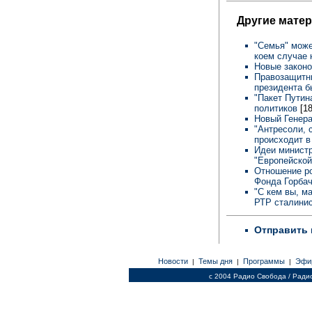
Другие мате
"Семья" може
коем случае 
Новые законо
Правозащитни
президента б
"Пакет Путин
политиков
[1
Новый Генер
"Антресоли, 
происходит в 
Идеи министр
"Европейской
Отношение ро
Фонда Горба
"С кем вы, м
РТР сталини
Отправить 
Новости
Темы дня
Программы
Эфи
|
|
|
c 2004 Радио Свобода / Ради