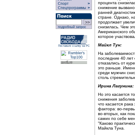
процента снизилас
Спорт
>
снижение вызвано
Спецпрограммы
>
ранней диагностик
стране. Однако, н
продолжает увелич
снизилась. Чем э
подробный запрос
Американского об
которое участвова
Майкл Тун:
Поставьте ссылку на РС
На заболеваемость
последние 40 лет
отказались от кур
это раньше. Именн
среди мужчин сниз
столь стремительн
Ирина Лагунина:
Но это касается т
снижения заболев
что касается рака
фактора: во-первы
во-вторых, как по
самих по себе ме
"Каково практичес
Майкла Туна.