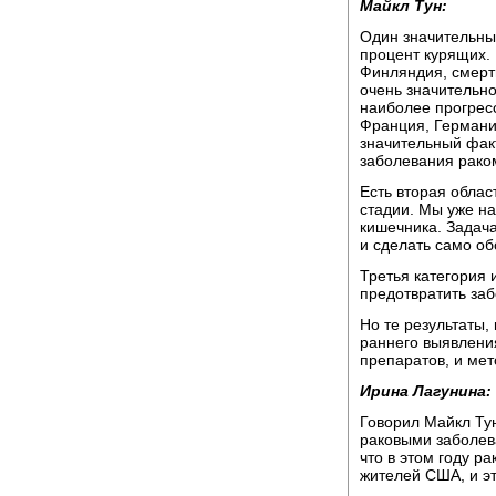
Майкл Тун:
Один значительный
процент курящих. 
Финляндия, смертн
очень значительн
наиболее прогресс
Франция, Германия
значительный факт
заболевания рако
Есть вторая облас
стадии. Мы уже на
кишечника. Задача
и сделать само о
Третья категория 
предотвратить заб
Но те результаты, 
раннего выявлени
препаратов, и мет
Ирина Лагунина:
Говорил Майкл Тун
раковыми заболева
что в этом году р
жителей США, и эт