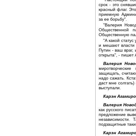
срок - это снявш
красный флаг. Это
приемную Админи
за ее борьбу".
"Валерия Новод
Общественной п
Общественную пала
"А какой стату
и мешают власти п
Путин - ваш враг,
открыта", - пишет
Валерия Ново
миротворческие
защищать, считаю
надо сажать. Кста
даст мне солгать)
выступали.
Карэн Агамиро
Валерия Новод
как русского писа
предложение выве
независимости. 
подзащитные таки
Карэн Агамиро