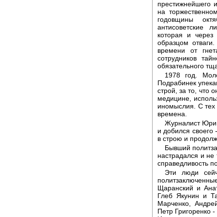
престижнейшего ин
на торжественно
годовщины октя
антисоветские л
которая и через
образцом отваги
времени от гнет
сотрудников тай
обязательного тща
1978 год. Мол
Подрабинек упекаю
строй, за то, что
медицине, исполь
иномыслия. С тех 
времена.
Журналист Юрий
и добился своего 
в строю и продолж
Бывший политза
настрадался и не 
справедливость п
Эти люди сейч
политзаключенны
Щаранский и Анат
Глеб Якунин и Т
Марченко, Андре
Петр Григоренко -