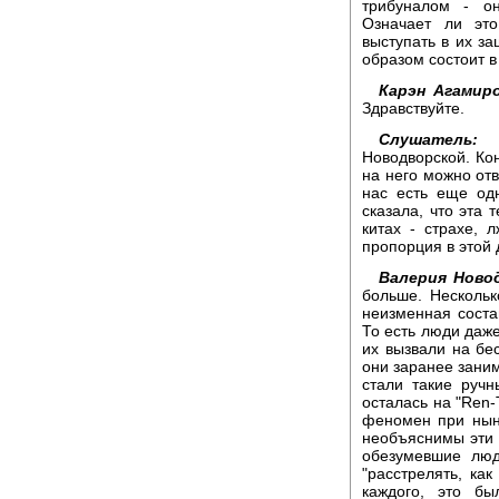
трибуналом - о
Означает ли это
выступать в их з
образом состоит в
Карэн Агамиро
Здравствуйте.
Слушатель:
З
Новодворской. Кон
на него можно отв
нас есть еще од
сказала, что эта 
китах - страхе, 
пропорция в этой
Валерия Новод
больше. Нескольк
неизменная соста
То есть люди даже
их вызвали на бе
они заранее зани
стали такие ручн
осталась на "Ren
феномен при нын
необъяснимы эти 
обезумевшие люд
"расстрелять, ка
каждого, это б