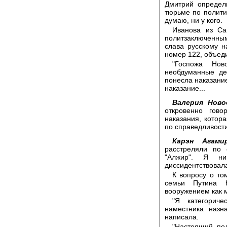
Дмитрий определ
тюрьме по полити
думаю, ни у кого.
Иванова из Са
политзаключенным,
слава русскому н
номер 122, объеди
"Госпожа Нов
необдуманные де
понесла наказание
наказание...
Валерия Ново
откровенно гов
наказания, котор
по справедливости
Карэн Агамир
расстреляли по 
"Алжир". Я ни
диссидентствовала
К вопросу о то
семьи Путина 
вооружением как м
"Я категориче
наместника назн
написала.
"Настоящий по