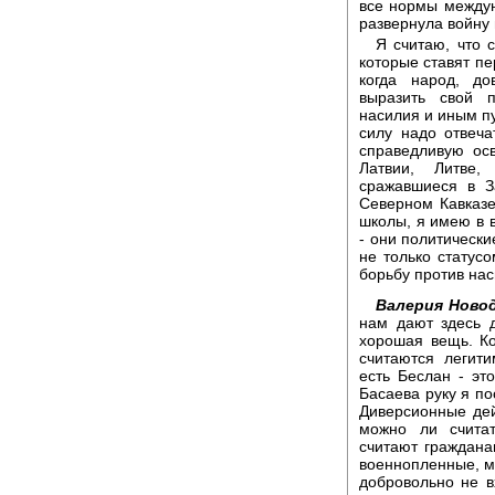
все нормы междун
развернула войну 
Я считаю, что 
которые ставят пе
когда народ, д
выразить свой 
насилия и иным пу
силу надо отвечат
справедливую осв
Латвии, Литве,
сражавшиеся в З
Северном Кавказе 
школы, я имею в в
- они политически
не только статусо
борьбу против нас
Валерия Новод
нам дают здесь д
хорошая вещь. К
считаются легит
есть Беслан - эт
Басаева руку я по
Диверсионные дей
можно ли счита
считают граждана
военнопленные, мы
добровольно не в