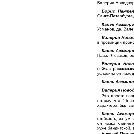
Валерия Новодвор
Борис Пантел
Санкт-Петербурге
Карэн Агамиро
Усманов, да, Вал
Валерия Новод
в провинции проис
Карэн Агамиро
Павел Люзаков, ре
Валерия Ново
сейчас рассказыв
условиях он наход
Карэн Агамиро
Валерия Новод
Это просто воп
потому что "Чеч
характера, был за
Карэн Агамир
стойкость, за ум,
он низко кланяе
хуже бандитской, 
Николай Петров