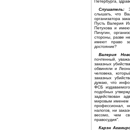
Петербурга, здрав
Слушатель:
Зд
слышать, что Ва
организатора зак
Пусть Валерия И
Петухова и имеют
Пичугин, органи
стороны, разве не
имеют право за
достояние?
Валерия Ново
почтенный, уваж
заказных убийств
обвиняли и Леони
человека, котор
заказных убийст
думаю, что инфо
ФСБ издаваемого
подобных утвержд
задействован ад
мировым именем и
профессионал, 
налогов, ни заказ
весомо, чем св
правосудия".
Карэн Агамиро