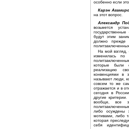
особенно если это
Карэн Агамиро
на этот вопрос.
Александр По
возьмется уста
государственные 
будут этим зани
должно прежде 
политзаключенных
На мой взгляд,
изменилась по 
политзаключенны
которые были о
реализацию св
конвенциями в э
называют люди, к
совсем то же сам
отражается и в о
сегодня в Росси
другие критерии.
вообще, все 
политзаключенны
либо осуждены з
мотивами, либо т
которая преследу
себя идентифиц