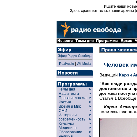
Ищите наши новы
Здесь хранятся только наши архивы (
Эфир Радио Свобода
|
Человек и
RealAudio
WinMedia
Ведущий
Карэн А
"Все люди рожд
достоинстве и п
Темы дня
>
должны поступат
Наши гости
>
Статья 1 Всеобще
Права человека
>
Россия
>
Карэн Агамир
Время и Мир
>
СМИ
>
политзаключенног
История и
>
современность
>
Культура
>
Медицина
>
Образование
>
Религия
>