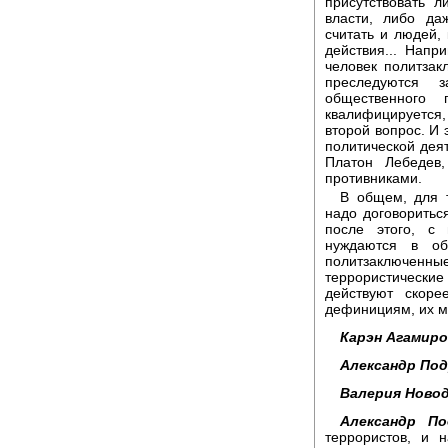
присутствовать 
власти, либо да
считать и людей,
действия... Напр
человек политзак
преследуются 
общественного
квалифицируется
второй вопрос. И 
политической деят
Платон Лебедев
противниками.
В общем, для т
надо договоритьс
после этого, с
нуждаются в об
политзаключенн
террористическ
действуют скоре
дефинициям, их м
Карэн Агамиро
Александр Под
Валерия Новод
Александр По
террористов, и 