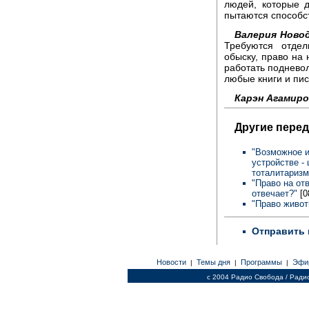
людей, которые 
пытаются способст
Валерия Новод
Требуются отде
обыску, право на
работать подневол
любые книги и пис
Карэн Агамиро
Другие перед
"Возможное и
устройстве -
тоталитаризм
"Право на от
отвечает?"
[0
"Право живот
Отправить 
Новости
Темы дня
Программы
Эфи
|
|
|
c 2004 Радио Свобода / Ради