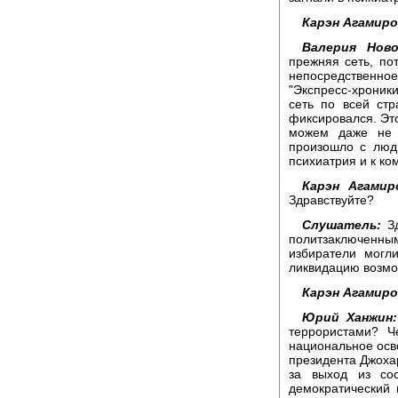
Карэн Агамиро
Валерия Ново
прежняя сеть, пот
непосредственное
"Экспресс-хроники
сеть по всей ст
фиксировался. Это
можем даже не у
произошло с люд
психиатрия и к ко
Карэн Агамир
Здравствуйте?
Слушатель:
Зд
политзаключенны
избиратели могл
ликвидацию возмо
Карэн Агамиро
Юрий Ханжин:
террористами? Ч
национальное осв
президента Джоха
за выход из со
демократический