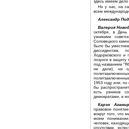
здесь имеем дело
Но у нас, на с
всем международн
Александр Под
Валерия Новод
октября, в День
узниками советс
Соловецкого камн
было бы уместнее
диссидентам, п
Ходорковского и 
лозунги в защиту
под названием "Яб
не дали), ни о
политзаключен
политзаключенны
1953 году или, по
бы распространит
есть узников с
демократами, и и
Карэн Агамир
правовое понятие
вокруг того, что
моем понимании
человек, находящ
отсутствии, есте