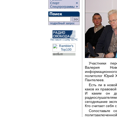
Спорт
>
Спецпрограммы
>
подробный запрос
Поставьте ссылку на РС
Участники пер
Валерия Ново
информационного
политолог Юрий Х
Пантелеев.
Есть ли в ново
каков их правовой
И каким он до
радиослушател
сегодняшние экспе
Кто считает себя 
Сопоставьте с
политзаключе