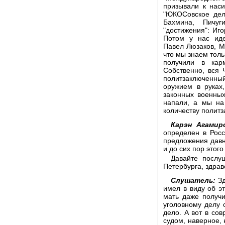
призывали к нас
"ЮКОСовское дел
Бахмина, Пичу
"достижения": Иго
Потом у нас иде
Павел Люзаков, М
что мы знаем толь
получили в кар
Собственно, вся 
политзаключенный.
оружием в руках
законных военных
напали, а мы на
количеству политз
Карэн Агамир
определен в Росс
предложения давн
и до сих пор этого 
Давайте послу
Петербурга, здрав
Слушатель:
Зд
имел в виду об э
мать даже получи
уголовному делу о
дело. А вот в сов
судом, наверное, 