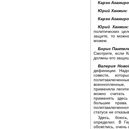
Карэн Агамиро
Юрий Ханжин:
Карэн Агамиро
Юрий Ханжин:
политических це
защите, то можн
можем.
Борис Пантел
Смотрите, если Кв
должны его защищ
Валерия Ново
дефиниции. Надо
совести, кото
политзаключе
военнопленные,
применяли легити
можно считать 
применять здес
большие права
политзаключенног
статусе не отказы
Здесь, боюсь
определил. В Ге
обожглись, очень