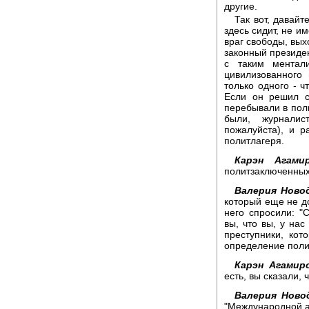
другие.
Так вот, давайт
здесь сидит, не и
враг свободы, вых
законный президен
с таким ментал
цивилизованного 
только одного - 
Если он решил с
перебывали в пол
были, журнали
пожалуйста), и р
политлагеря.
Карэн Агамир
политзаключенных 
Валерия Новод
который еще не д
него спросили: "
вы, что вы, у нас
преступники, кот
определение поли
Карэн Агамир
есть, вы сказали, 
Валерия Ново
"Международной ам