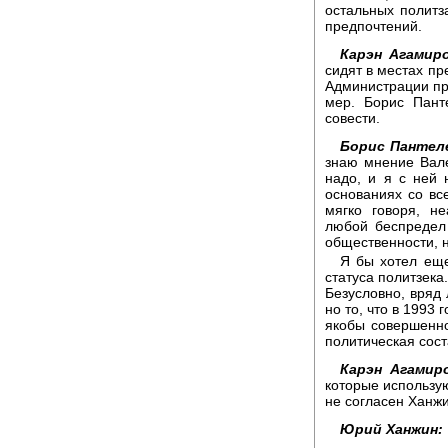
остальных политз
предпочтений.
Карэн Агамиро
сидят в местах пр
Администрации пр
мер. Борис Панте
совести.
Борис Пантел
знаю мнение Вале
надо, и я с ней 
основаниях со вс
мягко говоря, н
любой беспредел
общественности, н
Я бы хотел еще
статуса политзека
Безусловно, вряд 
но то, что в 1993 
якобы совершенно
политическая сост
Карэн Агамир
которые использую
не согласен Ханжи
Юрий Ханжин: