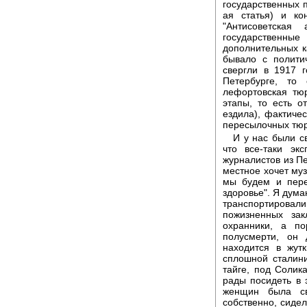
государственных п
ая статья) и ко
"Антисоветская
государственные
дополнительных к
бывало с полити
свергли в 1917 
Петербурге, то
лефортовская тю
этапы, то есть о
ездила), фактиче
пересылочных тю
И у нас были с
что все-таки эк
журналистов из Пе
местное хочет музе
мы будем и пере
здоровье". Я дума
транспортировали
пожизненных за
охранники, а по
полусмерти, он 
находится в жут
сплошной сталини
тайге, под Солик
рады посидеть в 
женщин была св
собственно, сиде