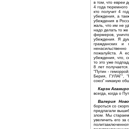
в том, что евреи 
4 года тюремного 
кто получит 4 го
убеждения, а так
убеждения в Росс
жаль, что им не у
надо делать то же
фермеров, уничт
убеждения. Я дум
гражданских и 
ненасильственн
пожалуйста. А е
убеждения, что, 
то это уже подпад
8 лет получается
"Путин - геморрой
Берия, ГУЛАГ", "
союз" никакую общ
Карэн Агамиро
всегда, когда о Пу
Валерия Ново
бороться со скор
предлагали выши
злом. Мы стараем
увеличить его за 
политзаключенн
политзаключенн