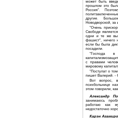
может быть введ
прошлом это была
Россия". Поэто
политзаключенные
другие. Больш
Новодворской, за 
"Очень прискор
Свободе является
одни и те же вы
фашист", ничего 
если бы была дик
посадили.
"Господа в
капитализмозащитн
с правами челов
мировому капиталу.
"Постулат о том
пишет Валерий. - 
Вот вопрос, 
психбольнице на
этом говорили, ка
Александр По
занимаюсь проб
работаю как жу
недостаточно хоро
Карэн Агамиро