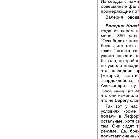
Их сердца с нами
обвешанные фаль
примеряющие пота
Валерия Новодв
Валерия Новод
когда из тюрем 
мере, 350 чело
"Освободите поли
боюсь, что этот л
таких "патентован
узника совести, 
бывало, по крайне
не успели посади
что последние а
(который, кста
Твердохлебова,
Александра... н
Трое, сразу три р
что они изменили
что не Берегу слон
Так вот, у на
условиях, кроме
попали в Лефорт
остальные, хотя с
там. Они сидят т
режиме. Да, бре
политзаключенных