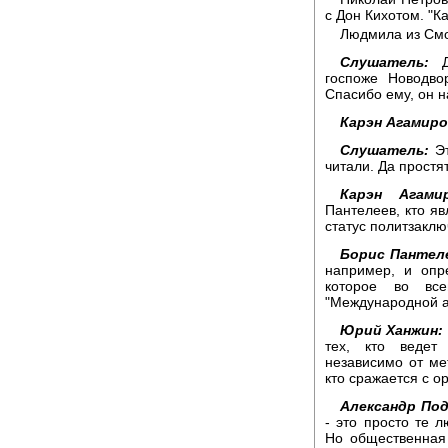
с Дон Кихотом. "К
Людмила из Смо
Слушатель:
До
госпоже Новодво
Спасибо ему, он 
Карэн Агамиро
Слушатель:
Эт
читали. Да простя
Карэн Агамир
Пантелеев, кто я
статус политзакл
Борис Пантел
например, и опр
которое во вс
"Международной а
Юрий Ханжин:
тех, кто ведет
независимо от ме
кто сражается с о
Александр Под
- это просто те 
Но общественная 