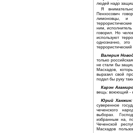
людей надо защищ
Я внимательн
Пенхосович гово
лимоновцы, и 
террористические
ним, исполнитель
говорил. Но чело
используют терр
однозначно, это
террористический
Валерия Новод
только российская
не стали бы защищ
Масхадов, кото
выразил свой пр
подал бы руку та
Карэн Агамиро
вещь: воюющий - к
Юрий Ханжин:
суверенное госуд
чеченского нар
выборах. Госпо
избранным на, п
Чеченской респ
Масхадов пользо