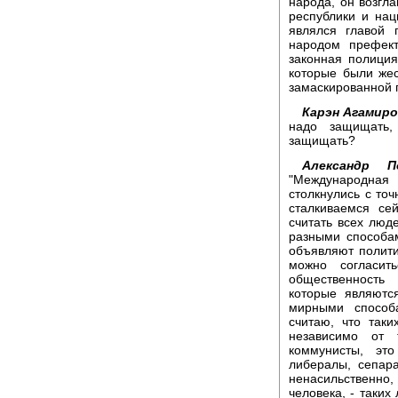
народа, он возгл
республики и на
являлся главой 
народом префект
законная полиция
которые были же
замаскированной 
Карэн Агамиро
надо защищать,
защищать?
Александр По
"Международная 
столкнулись с точ
сталкиваемся се
считать всех люд
разными способа
объявляют полити
можно согласит
общественность
которые являютс
мирными способ
считаю, что так
независимо от 
коммунисты, это
либералы, сепара
ненасильственно
человека, - таких