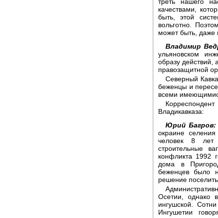
треть нашего н
качествами, кот
быть, этой сист
вольготно. Поэто
может быть, даже 
Владимир Вед
ульяновском инж
образу действий, 
правозащитной ор
Северный Кавка
беженцы и пересе
всеми имеющимися 
Корреспонден
Владикавказа:
Юрий Багров:
окраине селения
человек 8 лет
строительные ва
конфликта 1992 
дома в Пригоро
беженцев было н
решение поселить
Административ
Осетии, однако 
ингушской. Сотн
Ингушетии говор