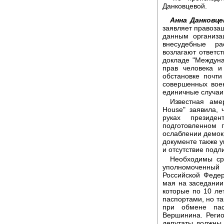
Данковцевой.
Анна Данковце
заявляет правоза
данным организа
внесудебные ра
возлагают ответс
докладе "Междуна
прав человека и
обстановке почти
совершенных вое
единичные случаи
Известная аме
House" заявила, 
руках президе
подготовленном 
ослаблении демокр
документе также 
и отсутствие подл
Необходимы сро
уполномоченный 
Российской Феде
мая на заседании
которые по 10 ле
паспортами, но та
при обмене пас
Вершинина. Регио
депутаты должны 