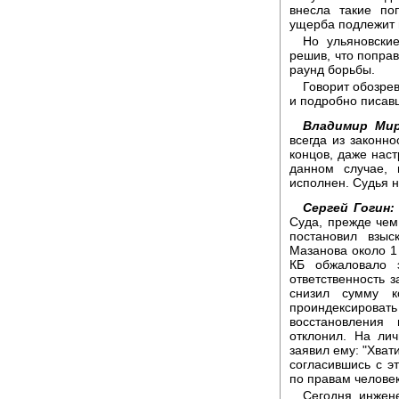
внесла такие по
ущерба подлежит 
Но ульяновски
решив, что попра
раунд борьбы.
Говорит обозре
и подробно писав
Владимир Мир
всегда из законно
концов, даже наст
данном случае,
исполнен. Судья н
Сергей Гогин:
Суда, прежде чем
постановил взыс
Мазанова около 1
КБ обжаловало э
ответственность 
снизил сумму к
проиндексиро
восстановления
отклонил. На ли
заявил ему: "Хват
согласившись с э
по правам челове
Сегодня инжене