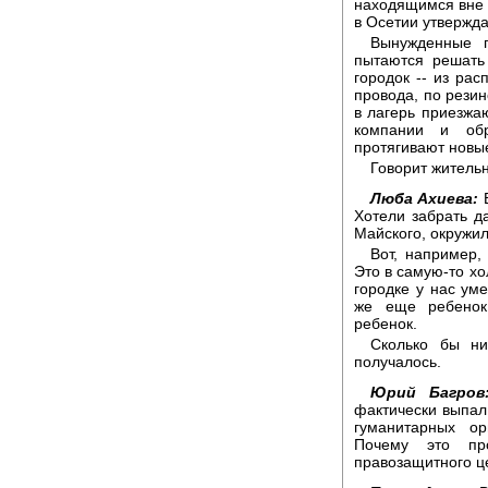
находящимся вне 
в Осетии утвержда
Вынужденные 
пытаются решать
городок -- из ра
провода, по резин
в лагерь приезжа
компании и об
протягивают новые
Говорит житель
Люба Ахиева:
В
Хотели забрать д
Майского, окружил
Вот, например,
Это в самую-то хо
городке у нас ум
же еще ребенок
ребенок.
Сколько бы ни
получалось.
Юрий Багров
фактически выпал
гуманитарных о
Почему это про
правозащитного ц