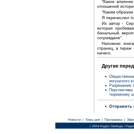
"Какое влияние
отношений историч
"Каким образом
Я перечислил т
Их автор - Сер
которая пробивае
банальный, вероя
сограждане".
Напомню: книга
страниц, а тираж 
ничего.
Другие перед
Общественная
ингушского 
Разрешение 
Перспективы 
тюремному 
Отправить 
Новости
Темы дня
Программы
Эфи
|
|
|
c 2004 Радио Свобода / Ради