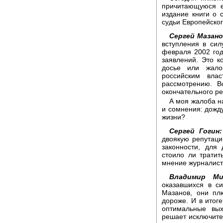
причитающуюся е
издание книги о 
судьи Европейског
Сергей Мазано
вступления в сил
февраля 2002 год
заявлений. Это к
досье или жало
российским вл
рассмотрению. В
окончательного ре
А моя жалоба н
и сомнения: дожд
жизни?
Сергей Гогин:
двоякую репутаци
законности, для
стоило ли трати
мнение журналис
Владимир Ми
оказавшихся в си
Мазанов, они пл
дороже. И в итоге
оптимальные вых
решает исключите