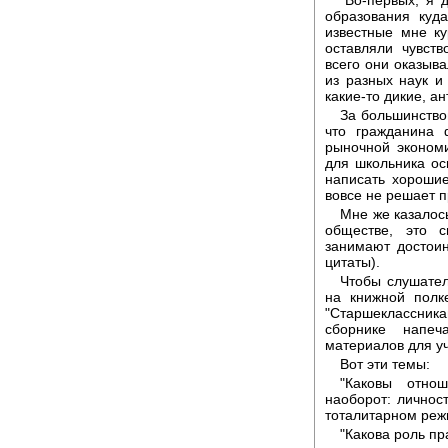
"Во-первых, я 
образования куд
известные мне к
оставляли чувст
всего они оказыв
из разных наук и
какие-то дикие, а
За большинство
что гражданина 
рыночной экономи
для школьника ос
написать хорошие
вовсе не решает 
Мне же казалос
обществе, это с
занимают достоин
цитаты).
Чтобы слушател
на книжной полк
"Старшеклассника
сборнике напеч
материалов для уч
Вот эти темы:
"Каковы отно
наоборот: личнос
тоталитарном реж
"Какова роль пр