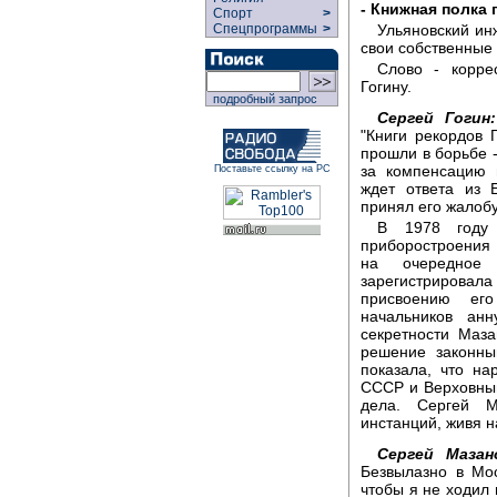
- Книжная полка
Спорт
>
Спецпрограммы
>
Ульяновский ин
свои собственные 
Слово - корре
Гогину.
подробный запрос
Сергей Гогин:
"Книги рекордов 
прошли в борьбе -
за компенсацию 
Поставьте ссылку на РС
ждет ответа из 
принял его жалобу
В 1978 году 
приборостроения 
на очередное 
зарегистрировал
присвоению его
начальников ан
секретности Маза
решение законны
показала, что на
СССР и Верховны
дела. Сергей М
инстанций, живя н
Сергей Мазан
Безвылазно в Мо
чтобы я не ходил 