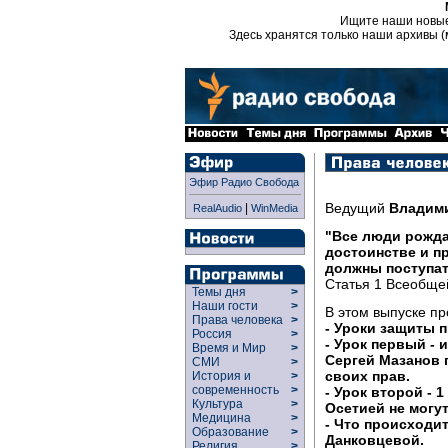
Ищите наши новы
Здесь хранятся только наши архивы (
Эфир Радио Свобода
Ведущий
Владим
|
RealAudio
WinMedia
"Все люди рожд
достоинстве и п
должны поступат
Статья 1 Всеобще
Темы дня
>
Наши гости
>
В этом выпуске п
Права человека
>
- Уроки защиты п
Россия
>
- Урок первый - 
Время и Мир
>
Сергей Мазанов 
СМИ
>
своих прав.
История и
>
современность
>
- Урок второй - 
Культура
>
Осетией не могу
Медицина
>
- Что происходит
Образование
>
Данковцевой.
Религия
>