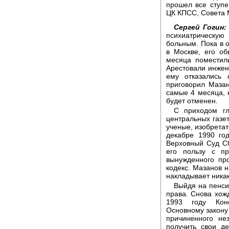
прошел все ступе
ЦК КПСС, Совета 
Сергей Гогин:
психиатрическую
больным. Пока в 
в Москве, его о
месяца поместил
Арестовали инжен
ему отказались 
приговорил Маза
самые 4 месяца, к
будет отменен.
С приходом гл
центральных газет
ученые, изобретат
декабре 1990 год
Верховный Суд С
его пользу с п
вынужденного пр
кодекс. Мазанов н
накладывает ника
Выйдя на пенси
права. Снова хож
1993 году Кон
Основному закону
причиненного не
получить свои д