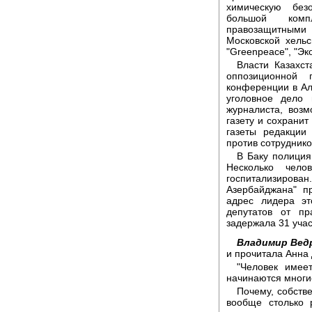
химическую без
большой комп
правозащитным
Московской хельс
"Greenpeace", "Эк
Власти Казахст
оппозиционной 
конференции в Ал
уголовное дело
журналиста, возм
газету и сохранит
газеты редакции
против сотруднико
В Баку полиция
Несколько чело
госпитализирова
Азербайджана" п
адрес лидера э
депутатов от п
задержала 31 учас
Владимир Вед
и прочитала Анна
"Человек имее
начинаются многи
Почему, собстве
вообще столько 