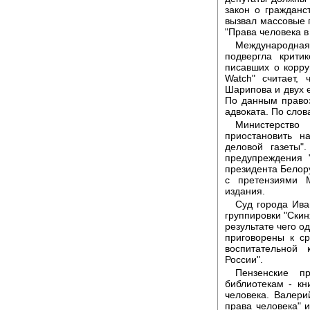
закон о гражданс
вызвал массовые 
"Права человека в
Международная 
подвергла крити
писавших о корру
Watch" считает,
Шарипова и двух е
По данным правоз
адвоката. По слов
Министерст
приостановить н
деловой газеты
предупреждения 
президента Белору
с претензиями 
издания.
Суд города Ива
группировки "Скин
результате чего о
приговорены к с
воспитательной
России".
Пензенские п
библиотекам - к
человека. Валери
права человека" 