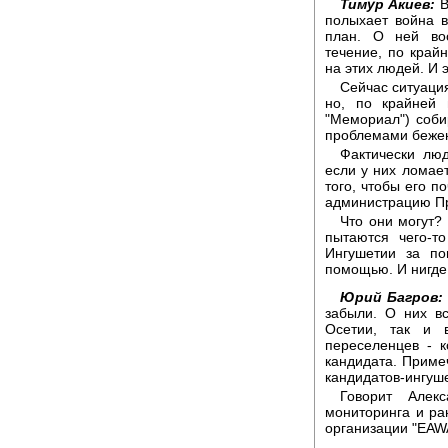
Тимур Акиев:
В
полыхает война 
план. О ней во
течение, по край
на этих людей. И 
Сейчас ситуация
но, по крайней 
"Мемориал") соби
проблемами беже
Фактически лю
если у них ломае
того, чтобы его п
администрацию Пр
Что они могут? 
пытаются чего-т
Ингушетии за по
помощью. И нигде 
Юрий Багров:
забыли. О них в
Осетии, так и 
переселенцев - 
кандидата. Примеч
кандидатов-ингуше
Говорит Алекс
мониторинга и р
организации "EAW