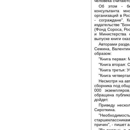
человека считают
Об этом - бе
консультанта мн
организаций в Ро
- сограждане". 
издательстве "Бон
(Фонд Сороса, Рос
и Министерства 
выпуске книги ока
Авторами разде
Семина, Валенти
образом:
"Книга первая: 
"Книга вторая: 
"Книга третья: У
"Книга четверта
Несмотря на авт
сборника под общи
000 экземпляро
обращена публика
дойдет.
Приведу нескол
Сироткина.
"Необходим
старшеклассник
причин", - пишет 