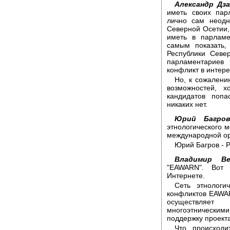
Александр Дза
иметь своих пар
лично сам неодн
Северной Осетии,
иметь в парламе
самым показать,
Республики Севе
парламентариев 
конфликт в интере
Но, к сожалени
возможностей, х
кандидатов попа
никаких нет.
Юрий Багров
этнологического 
международной ор
Юрий Багров - 
Владимир Ве
"EAWARN". Вот 
Интернете.
Сеть этнологи
конфликтов EAWAR
осуществляет
многоэтнически
поддержку проекта
Что происход